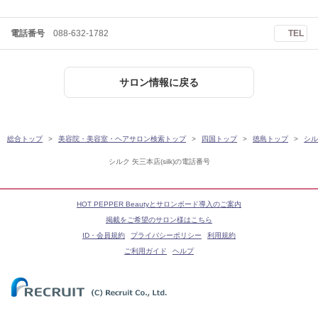
電話番号
088-632-1782
TEL
サロン情報に戻る
総合トップ
美容院・美容室・ヘアサロン検索トップ
四国トップ
徳島トップ
シルク
シルク 矢三本店(silk)の電話番号
HOT PEPPER Beautyとサロンボード導入のご案内
掲載をご希望のサロン様はこちら
ID・会員規約
プライバシーポリシー
利用規約
ご利用ガイド
ヘルプ