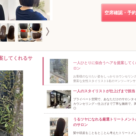
空席確認・予
案してくれるサ
一人ひとりに似合うヘアを提案してく
ロン
お客様のなりたい姿をしっかりカウンセリン
豊富な女性スタイリスト1名のマンツ―マンサ
一人のスタイリストが仕上げまで担当
プライベート空間で、あなただけのサロンタイ
カウンセリング～仕上げまで丁寧な施術で、
◎
うるツヤになれる厳選トリートメント
のサロン
髪や頭皮をことをとことん考えたトリートメ