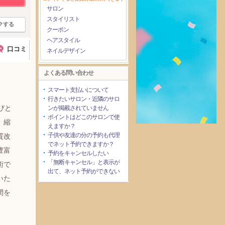
サロン
スタイリスト
クする
クーポン
ヘアスタイル
口コミ
ネイルデザイン
よくある問い合わせ
スマート支払いについて
行きたいサロン・近隣のサロ
びと
ンが掲載されていません
ポイントはどこのサロンで使
、縮
えますか？
子供や友達の分の予約も代理
質改
でネット予約できますか？
豊富
予約をキャンセルしたい
「無断キャンセル」と表示が
術で
出て、ネット予約ができない
いた
間を