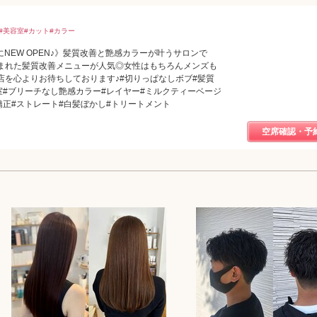
#浜松#美容室#カット#カラー
にNEW OPEN♪》髪質改善と艶感カラーが叶うサロンで
まれた髪質改善メニューが人気◎女性はもちろんメンズも
店を心よりお待ちしております♪#切りっぱなしボブ#髪質
室#ブリーチなし艶感カラー#レイヤー#ミルクティーベージ
矯正#ストレート#白髪ぼかし#トリートメント
空席確認・予