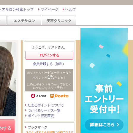
ヘアサロン検索トップ
マイページ
ヘルプ
ン
エステサロン
美容クリニック
ようこそ、ゲストさん。
ログインする
会員登録する（無料）
ホットペッパービューティーなら
1%
ポイントが
たまる！
ためたポイントをつかっておとく
にサロンをネット予約！
たまるポイントについて
つかえるサービス一覧
ポイント設定変更
ブックマーク
約する
ログインすると会員情報に保存できます