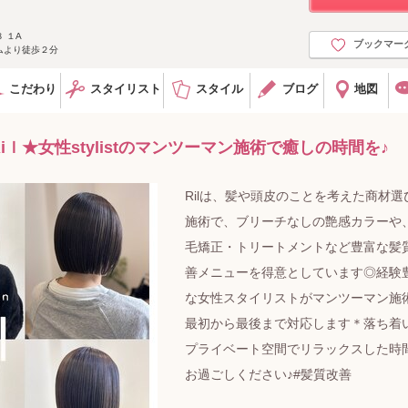
 １A
ブックマー
ムより徒歩２分
こだわり
スタイリスト
スタイル
ブログ
地図
ｌ★女性stylistのマンツーマン施術で癒しの時間を♪
Rilは、髪や頭皮のことを考えた商材選
施術で、ブリーチなしの艶感カラーや
毛矯正・トリートメントなど豊富な髪
善メニューを得意としています◎経験
な女性スタイリストがマンツーマン施
最初から最後まで対応します＊落ち着
プライベート空間でリラックスした時
お過ごしください♪#髪質改善