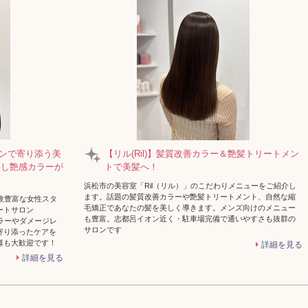
マンで寄り添う美
【リル(Ril)】髪質改善カラー＆艶髪トリートメン
なし艶感カラーが
トで美髪へ！
浜松市の美容室「Ril（リル）」のこだわりメニューをご紹介し
ます。話題の髪質改善カラーや艶髪トリートメント、自然な縮
経験豊富な女性スタ
毛矯正であなたの髪を美しく導きます。メンズ向けのメニュー
ートサロン
も豊富。志都呂イオン近く・駐車場完備で通いやすさも抜群の
カラーやダメージレ
サロンです
寄り添ったケアを
様も大歓迎です！
詳細を見る
詳細を見る