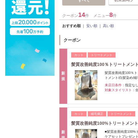
すべて
14
8
クーポン
件
メニュー
件
おすすめ順
｜
安い順
｜
高い順
クーポン
カット
トリートメント
髪質改善純度100％トリートメン
髪質改善純度100％
新
トメント/白髪染め/
規
来店日条件：
指定な
対象スタイリスト：
カット
縮毛矯正
トリートメント
髪質改善純度100%トリートメン
■髪質改善純度100
新
ケアセットプレゼント
規