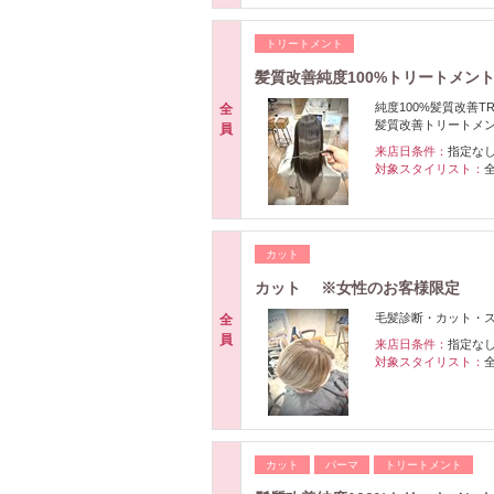
トリートメント
髪質改善純度100%トリートメン
純度100%髪質改善
全
髪質改善トリートメ
員
来店日条件：
指定な
対象スタイリスト：
カット
カット ※女性のお客様限定
毛髪診断・カット・
全
員
来店日条件：
指定な
対象スタイリスト：
カット
パーマ
トリートメント