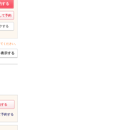
約する
して予約
クする
いてください。
を表示する
約する
て予約する