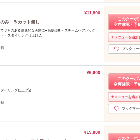
¥11,800
このクーポ
トのみ ※カット無し
空席確認・予
TRでツヤのある健康的な美髪に■毛髪診断・スチームヘアパック・
ント・スタイリング仕上げ込
メニューを追加
し
全員
ブックマー
¥6,600
このクーポ
空席確認・予
スタイリング仕上げ込
メニューを追加
し
全員
ブックマー
¥19,800
このクーポ