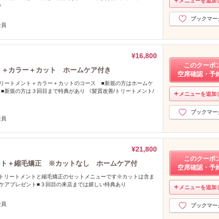
メニューを追加
》
し
ブックマー
全員
¥16,800
このクーポ
ト＋カラー＋カット ホームケア付き
空席確認・予
トリートメント＋カラー＋カットのコース ■新規の方はホームケ
■新規の方は３回目まで特典があり 《髪質改善/トリートメント/
メニューを追加
正》
し
ブックマー
全員
¥21,800
このクーポ
ント＋縮毛矯正 ※カットなし ホームケア付
空席確認・予
%トリートメントと縮毛矯正のセットメニューです※カットは含ま
ケアプレゼント■３回目の来店までは嬉しい特典あり
メニューを追加
し
全員
ブックマー