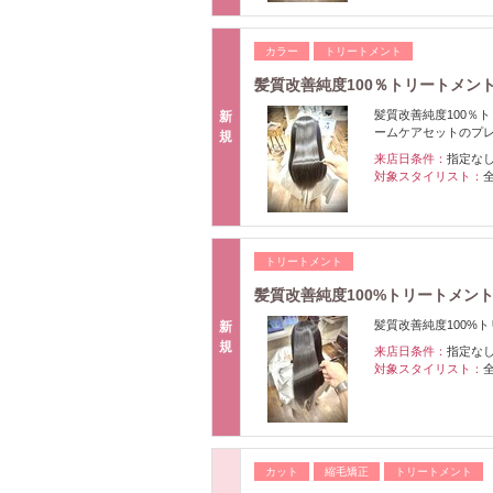
カラー
トリートメント
髪質改善純度100％トリートメン
髪質改善純度100％
新
ームケアセットのプ
規
来店日条件：
指定な
対象スタイリスト：
トリートメント
髪質改善純度100%トリートメン
髪質改善純度100%
新
規
来店日条件：
指定な
対象スタイリスト：
カット
縮毛矯正
トリートメント