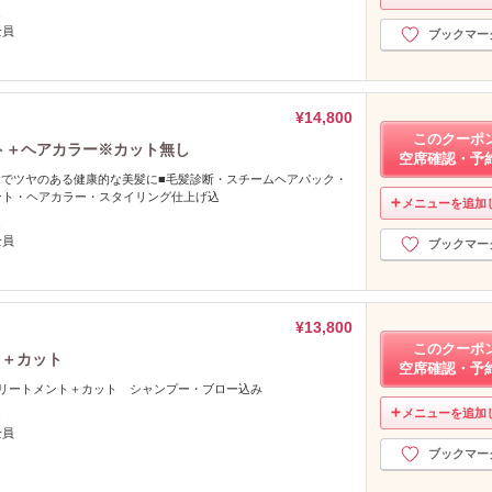
し
全員
ブックマー
¥14,800
このクーポ
ント＋ヘアカラー※カット無し
空席確認・予
TRでツヤのある健康的な美髪に■毛髪診断・スチームヘアパック・
ント・ヘアカラー・スタイリング仕上げ込
メニューを追加
し
全員
ブックマー
¥13,800
このクーポ
ト＋カット
空席確認・予
トリートメント＋カット シャンプー・ブロー込み
メニューを追加
し
全員
ブックマー