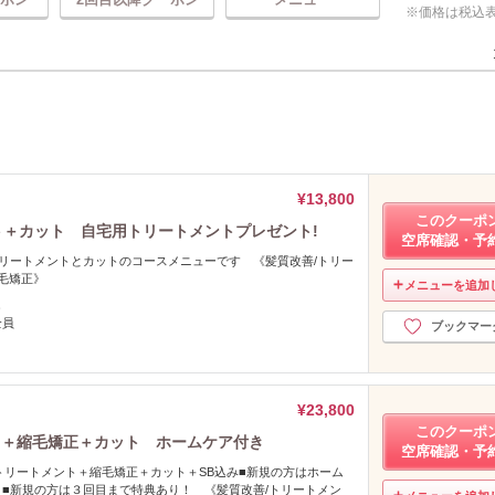
価格は税込
¥13,800
このクーポ
ト＋カット 自宅用トリートメントプレゼント!
空席確認・予
トリートメントとカットのコースメニューです 《髪質改善/トリー
縮毛矯正》
メニューを追加
し
全員
ブックマー
¥23,800
このクーポ
ト＋縮毛矯正＋カット ホームケア付き
空席確認・予
%トリートメント＋縮毛矯正＋カット＋SB込み■新規の方はホーム
■新規の方は３回目まで特典あり！ 《髪質改善/トリートメン