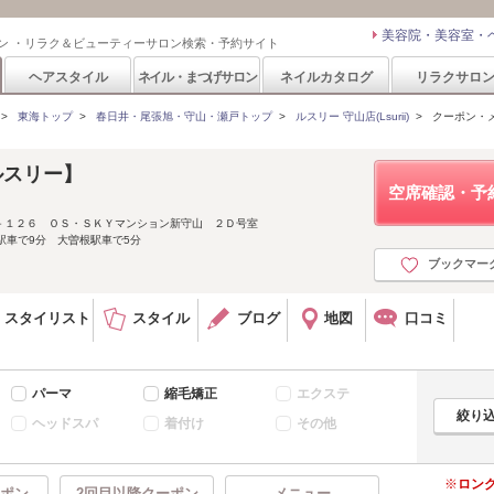
美容院・美容室・
ン ・リラク＆ビューティーサロン検索・予約サイト
ヘアスタイル
ネイル・まつげサロン
ネイルカタログ
リラクサロ
>
東海トップ
>
春日井・尾張旭・守山・瀬戸トップ
>
ルスリー 守山店(Lsurii)
>
クーポン・
【ルスリー】
空席確認・予
－１２６ ＯＳ・ＳＫＹマンション新守山 ２Ｄ号室
駅車で9分 大曽根駅車で5分
ブックマー
スタイリスト
スタイル
ブログ
地図
口コミ
パーマ
縮毛矯正
エクステ
ヘッドスパ
着付け
その他
ロン
ポン
2回目以降クーポン
メニュー