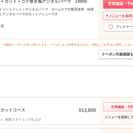
＋カット＋コテ巻き風デジタルパーマ 19800
空席確認・予
%トリートメント＋デジタルパーマ ホームケア付髪質改善 純度
トとデジタルパーマのセットメニューです
メニューを追加
し
全員
ブックマー
※随時クーポンが切り替わります。クーポンをご利用予定の方は、印刷してお手元に保管してお
クーポン印刷画面
空席確認・予
＋カットコース
¥13,800
メニューを追加し
ト. 美髪スタイリング仕上げ