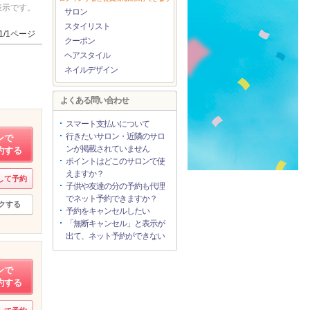
表示です。
サロン
スタイリスト
1/1ページ
クーポン
ヘアスタイル
ネイルデザイン
よくある問い合わせ
スマート支払いについて
行きたいサロン・近隣のサロ
ンで
ンが掲載されていません
約する
ポイントはどこのサロンで使
えますか？
して予約
子供や友達の分の予約も代理
でネット予約できますか？
クする
予約をキャンセルしたい
「無断キャンセル」と表示が
出て、ネット予約ができない
ンで
約する