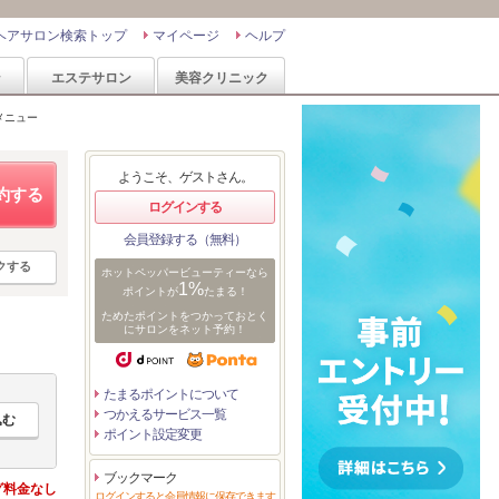
ヘアサロン検索トップ
マイページ
ヘルプ
ン
エステサロン
美容クリニック
メニュー
ようこそ、ゲストさん。
約する
ログインする
会員登録する（無料）
クする
ホットペッパービューティーなら
1%
ポイントが
たまる！
ためたポイントをつかっておとく
にサロンをネット予約！
たまるポイントについて
つかえるサービス一覧
ポイント設定変更
ブックマーク
グ料金なし
ログインすると会員情報に保存できます