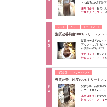
ト/白髪染め/縮毛矯正
来店日条件：
指定な
対象スタイリスト：
カット
カラー
トリートメント
髪質改善純度100％トリートメン
髪質改善純度100％
新
アセットのプレゼント
規
白髪染め/縮毛矯
来店日条件：
指定な
対象スタイリスト：
縮毛矯正
トリートメント
髪質改善 純度100%トリートメ
髪質改善 純度100
新
れていません■ホーム
規
来店日条件：
指定な
対象スタイリスト：