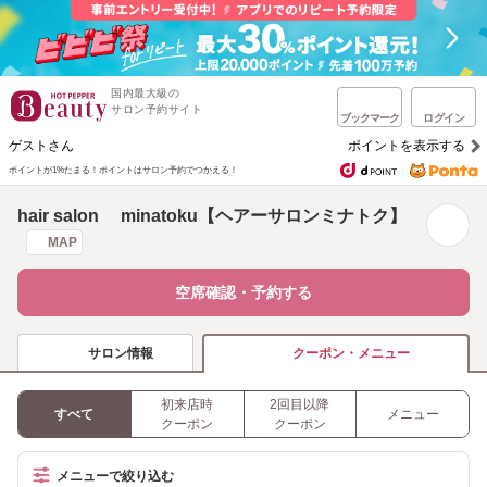
国内最大級の
サロン予約サイト
ブックマーク
ログイン
ゲストさん
ポイントを表示する
ポイントが1%たまる！
ポイントはサロン予約でつかえる！
hair salon minatoku【ヘアーサロンミナトク】
MAP
空席確認・予約する
サロン情報
クーポン・メニュー
初来店時
2回目以降
すべて
メニュー
クーポン
クーポン
メニューで絞り込む