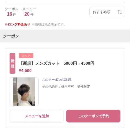
クーポン
メニュー
16
20
件
件
ロング料金あり
価格は税込表示です。
クーポン
カット
新
【新規】メンズカット 5000円→4500円
規
¥4,500
このクーポンの詳細
その他条件：
併用不可 男性限定
メニューを追加
このクーポンで予約