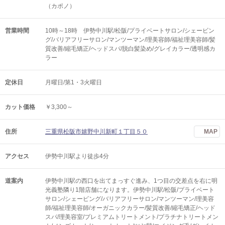
（カポノ）
営業時間
10時～18時 伊勢中川駅/松阪/プライベートサロン/シェービン
グ/バリアフリーサロン/マンツーマン/理美容師/福祉理美容師/髪
質改善/縮毛矯正/ヘッドスパ/脱白髪染め/グレイカラー/透明感カ
ラー
定休日
月曜日/第1・3火曜日
カット価格
￥3,300～
住所
三重県松阪市嬉野中川新町１丁目５０
MAP
アクセス
伊勢中川駅より徒歩4分
道案内
伊勢中川駅の西口を出てまっすぐ進み、1つ目の交差点を右に明
光義塾隣り1階店舗になります。伊勢中川駅/松阪/プライベート
サロン/シェービング/バリアフリーサロン/マンツーマン/理美容
師/福祉理美容師/オーガニックカラー/髪質改善/縮毛矯正/ヘッド
スパ/理美容室/プレミアムトリートメント/プラチナトリートメン