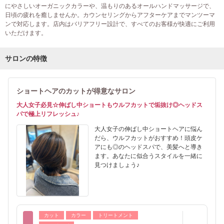
にやさしいオーガニックカラーや、温もりのあるオールハンドマッサージで、
日頃の疲れを癒しませんか。カウンセリングからアフターケアまでマンツーマ
ンで対応します。店内はバリアフリー設計で、すべてのお客様が快適にご利用
いただけます。
サロンの特徴
ショートヘアのカットが得意なサロン
大人女子必見☆伸ばし中ショートもウルフカットで垢抜け◎ヘッドス
パで極上リフレッシュ♪
大人女子の伸ばし中ショートヘアに悩ん
だら、ウルフカットがおすすめ！頭皮ケ
アにも◎のヘッドスパで、美髪へと導き
ます。あなたに似合うスタイルを一緒に
見つけましょう♪
カット
カラー
トリートメント