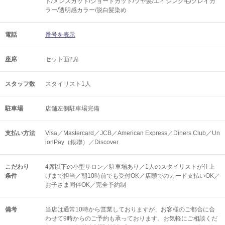
ト/メンズカット/ショートカット/ツヤ髪/エイジング毛/グレイカ
ラー/透明感カラー/脱白髪染め
電話
番号を表示
座席
セット面2席
スタッフ数
スタイリスト1人
駐車場
店舗左側駐車場完備
支払い方法
Visa／Mastercard／JCB／American Express／Diners Club／Un
ionPay（銀聯）／Discover
こだわり
4席以下の小型サロン／駐車場あり／1人のスタイリストが仕上
条件
げまで担当／朝10時前でも受付OK／店頭でのカード支払いOK／
お子さま同伴OK／完全予約制
備考
当店は通常10時から営業しておりますが、お客様のご都合に合
わせて9時からのご予約も承っております。お気軽にご相談くだ