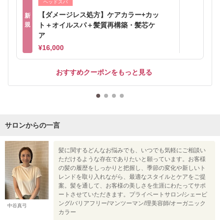
ヘッドスパ
【ダメージレス処方】ケアカラー+カッ
新
規
ト＋オイルスパ＋髪質再構築・髪芯ケ
ア
¥16,000
おすすめクーポンをもっと見る
サロンからの一言
髪に関するどんなお悩みでも、いつでも気軽にご相談い
ただけるような存在でありたいと願っています。お客様
の髪の履歴をしっかりと把握し、季節の変化や新しいト
レンドを取り入れながら、最適なスタイルとケアをご提
案。髪を通して、お客様の美しさを生涯にわたってサポ
ートさせていただきます。プライベートサロン/シェービ
ング/バリアフリー/マンツーマン/理美容師/オーガニック
中谷真弓
カラー