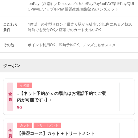
ionPay（銀聯）／Discover／d払い/PayPay/auPAY/楽天Pay/QUI
CPay/iD/アップルPay 髪質改善/白髪染め/メンズカット
こだわり
4席以下の小型サロン／最寄り駅から徒歩3分以内にある／朝10
条件
時前でも受付OK／店頭でのカード支払いOK
その他
ポイント利用OK
即時予約OK
メンズにもオススメ
クーポン
その他
↓【ネット予約が x の場合はお電話予約でご案
全
員
内が可能です♪】↓
¥0
カット
トリートメント
全
【保湿コース】カット＋トリートメント
員