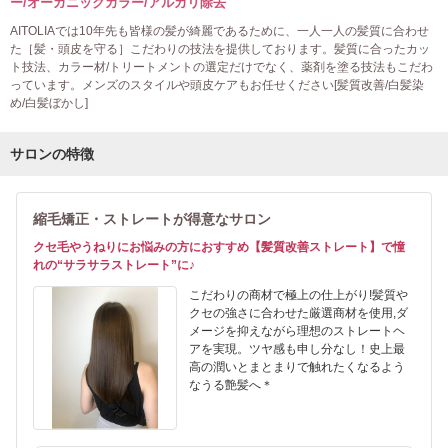
ー/オーガニックカラー/アルカリ除去
AITOLIAでは10年先も皆様の髪が綺麗であるために、一人一人の髪質に合わせ
た［髪・頭皮を守る］こだわりの技法を提供しております。髪質に合ったカッ
ト技法、カラー材/トリートメントの選定だけでなく、薬剤を塗る技法もこだわ
っています。メンズのスタイルや頭皮ケアもお任せください[髪質改善/白髪染
め/白髪ぼかし]
サロンの特徴
縮毛矯正・ストレートが得意なサロン
クセ毛やうねりにお悩みの方におすすめ【髪質改善ストレート】で憧
れの“サラサラストレート”に♪
こだわりの商材で極上の仕上がり!髪質や
クセの強さに合わせた厳選商材を使用,ダ
メージを抑えながら理想のストレートヘ
アを実現。ツヤ感も申し分なし！史上最
高の潤いとまとまりで触れたくなるよう
なうる艶髪へ＊