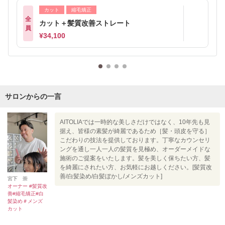
カット
縮毛矯正
全
カット＋髪質改善ストレート
員
¥34,100
サロンからの一言
AITOLIAでは一時的な美しさだけではなく、10年先も見
据え、皆様の素髪が綺麗であるため［髪・頭皮を守る］
こだわりの技法を提供しております。丁寧なカウンセリ
ングを通し一人一人の髪質を見極め、オーダーメイドな
施術のご提案をいたします。髪を美しく保ちたい方、髪
を綺麗にされたい方、お気軽にお越しください。[髪質改
善/白髪染め/白髪ぼかし/メンズカット]
宮下 崇
オーナー #髪質改
善#縮毛矯正#白
髪染め＃メンズ
カット