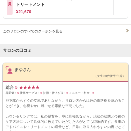
員
トリートメント
¥21,670
このサロンのすべてのクーポンを見る
サロンの口コミ
サロンPick Up
まゆさん
（女性/30代後半/主婦）
総合
5
★
★
★
★
★
雰囲気：
5
接客サービス：
5
技術・仕上がり：
5
メニュー・料金：
5
池下駅からすぐの立地でありながら、サロン内からは外の街路樹を眺めるこ
とができ、心穏やかに過ごせる素敵な空間でした。
カウンセリングでは、私の髪質を丁寧に見極めながら、現状の状態と今後の
ケア方法について具体的に教えていただけたのがとても印象的です。食事の
アドバイスやトリートメントの適量など、日常に取り入れやすい内容でとて