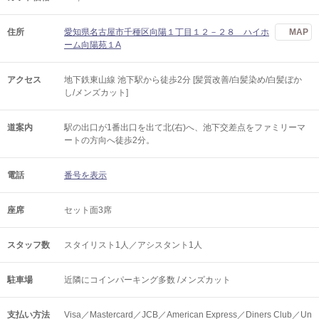
住所
愛知県名古屋市千種区向陽１丁目１２－２８ ハイホ
MAP
ーム向陽苑１A
アクセス
地下鉄東山線 池下駅から徒歩2分 [髪質改善/白髪染め/白髪ぼか
し/メンズカット]
道案内
駅の出口が1番出口を出て北(右)へ、池下交差点をファミリーマ
ートの方向へ徒歩2分。
電話
番号を表示
座席
セット面3席
スタッフ数
スタイリスト1人／アシスタント1人
駐車場
近隣にコインパーキング多数 /メンズカット
支払い方法
Visa／Mastercard／JCB／American Express／Diners Club／Un