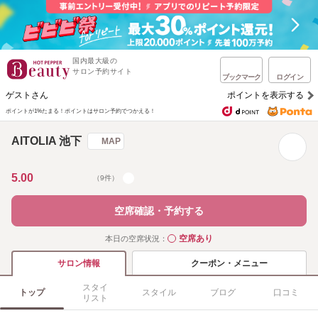
国内最大級の
サロン予約サイト
ブックマーク
ログイン
ゲストさん
ポイントを表示する
ポイントが1%たまる！
ポイントはサロン予約でつかえる！
AITOLIA 池下
MAP
5.00
（9件）
空席確認・予約する
空席あり
本日の空席状況：
◯
クーポン・メニュー
サロン情報
スタイ
トップ
スタイル
ブログ
口コミ
リスト