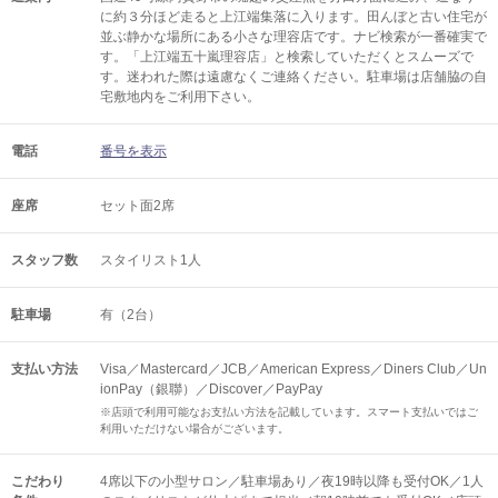
に約３分ほど走ると上江端集落に入ります。田んぼと古い住宅が
並ぶ静かな場所にある小さな理容店です。ナビ検索が一番確実で
す。「上江端五十嵐理容店」と検索していただくとスムーズで
す。迷われた際は遠慮なくご連絡ください。駐車場は店舗脇の自
宅敷地内をご利用下さい。
電話
番号を表示
座席
セット面2席
スタッフ数
スタイリスト1人
駐車場
有（2台）
支払い方法
Visa／Mastercard／JCB／American Express／Diners Club／Un
ionPay（銀聯）／Discover／PayPay
※店頭で利用可能なお支払い方法を記載しています。スマート支払いではご
利用いただけない場合がございます。
こだわり
4席以下の小型サロン／駐車場あり／夜19時以降も受付OK／1人