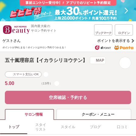
国内最大級の
サロン予約サイト
ブックマーク
ログイン
ゲストさん
ポイントを表示する
ポイントが1%たまる！
ポイントはサロン予約でつかえる！
五十嵐理容店【イカラシリヨウテン】
MAP
スマート支払いOK
5.00
（13件）
空席確認・予約する
クーポン・メニュー
サロン情報
スタイ
トップ
スタイル
ブログ
口コミ
リスト