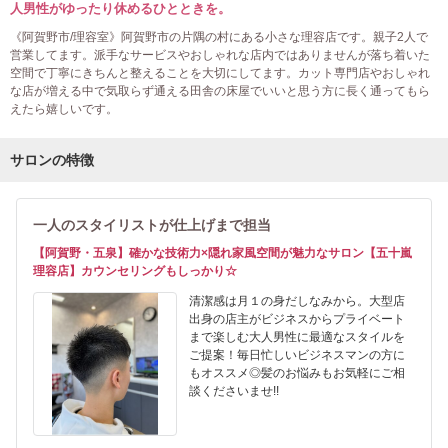
人男性がゆったり休めるひとときを。
《阿賀野市/理容室》阿賀野市の片隅の村にある小さな理容店です。親子2人で
営業してます。派手なサービスやおしゃれな店内ではありませんが落ち着いた
空間で丁寧にきちんと整えることを大切にしてます。カット専門店やおしゃれ
な店が増える中で気取らず通える田舎の床屋でいいと思う方に長く通ってもら
えたら嬉しいです。
サロンの特徴
一人のスタイリストが仕上げまで担当
【阿賀野・五泉】確かな技術力×隠れ家風空間が魅力なサロン【五十嵐
理容店】カウンセリングもしっかり☆
清潔感は月１の身だしなみから。大型店
出身の店主がビジネスからプライベート
まで楽しむ大人男性に最適なスタイルを
ご提案！毎日忙しいビジネスマンの方に
もオススメ◎髪のお悩みもお気軽にご相
談くださいませ!!