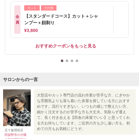
カット
その他
【スタンダードコース】カット＋シャ
全
員
ンプー＋顔剃り
¥3,800
おすすめクーポンをもっと見る
サロンからの一言
大型店やカット専門店の流れ作業が苦手な方、にぎやか
な雰囲気よりも落ち着いた床屋を探している方におすす
めです。流行りすぎない、いつもの感じで整えたい方、
細かく注文するのが苦手な方も大丈夫。気取らず通え
て、長く付き合える【田舎の床屋でいい】と思ってくれ
る方お待ちしています。ご近所の方も少し遠い方も、初
めての方もお気軽にどうぞ。
五十嵐理容店
阿賀野市の片隅