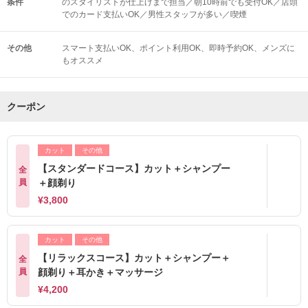
条件
のスタイリストが仕上げまで担当／朝10時前でも受付OK／店頭
でのカード支払いOK／男性スタッフが多い／喫煙
その他
スマート支払いOK
ポイント利用OK
即時予約OK
メンズに
もオススメ
クーポン
カット
その他
【スタンダードコース】カット＋シャンプー
全
員
＋顔剃り
¥3,800
カット
その他
【リラックスコース】カット＋シャンプー＋
全
員
顔剃り＋耳かき＋マッサージ
¥4,200