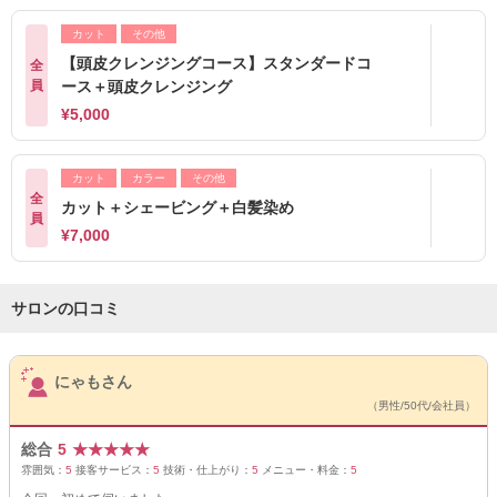
カット
その他
【頭皮クレンジングコース】スタンダードコ
全
員
ース＋頭皮クレンジング
¥5,000
カット
カラー
その他
全
カット＋シェービング＋白髪染め
員
¥7,000
サロンの口コミ
サロンPick Up
にゃもさん
（男性/50代/会社員）
総合
5
★
★
★
★
★
雰囲気：
5
接客サービス：
5
技術・仕上がり：
5
メニュー・料金：
5