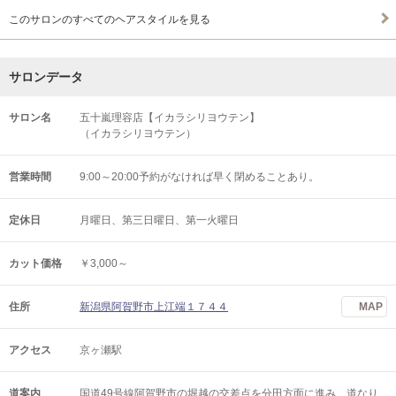
このサロンのすべてのヘアスタイルを見る
サロンデータ
サロン名
五十嵐理容店【イカラシリヨウテン】
（イカラシリヨウテン）
営業時間
9:00～20:00予約がなければ早く閉めることあり。
定休日
月曜日、第三日曜日、第一火曜日
カット価格
￥3,000～
住所
新潟県阿賀野市上江端１７４４
MAP
アクセス
京ヶ瀬駅
道案内
国道49号線阿賀野市の堀越の交差点を分田方面に進み、道なり