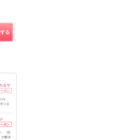
約する
れるサ
クーポン
HI
に寄り添
ン
クーポン
い」「顔
』が解決