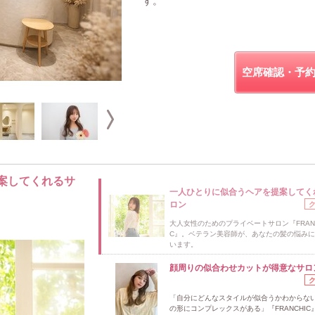
す。
空席確認・予
案してくれるサ
一人ひとりに似合うヘアを提案してく
ロン
大人女性のためのプライベートサロン『FRANC
C』。ベテラン美容師が、あなたの髪の悩み
います。
顔周りの似合わせカットが得意なサロ
「自分にどんなスタイルが似合うかわからな
の形にコンプレックスがある」『FRANCHIC