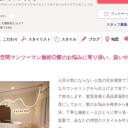
ツサロンシュクモウキョウセイカミシツカイゼンカラードウジセジュツカ
ブックマー
89件）
 大屋駅前ビル２Ｆ
スタッフ募集
車で13分
こだわり
スタイリスト
スタイル
ブログ
地図
室空間マンツーマン施術◎髪のお悩みに寄り添い、扱い
人目が気にならない人気の完全個室で
なカウンセリングから仕上げまで全て
で担当します。髪質改善と高品質薬剤
意にしており、髪のお悩みを根本から
決。丁寧な施術と一人ひとりに寄り添
提案で、あなたの理想のスタイルを叶