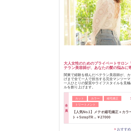
大人女性のためのプライベートサロン『F
テラン美容師が、あなたの髪の悩みに
関東で経験を積んだベテラン美容師が、カ
げまで全て一人で担当する完全マンツーマ
一人ひとりの髪質やライフスタイルを見極
ルを創り上げます。
カット
カラー
縮毛矯正
トリートメント
全
員
【人気No.1】メテオ縮毛矯正＋カラ
ト＋5stepTR→￥27000
おすすめ