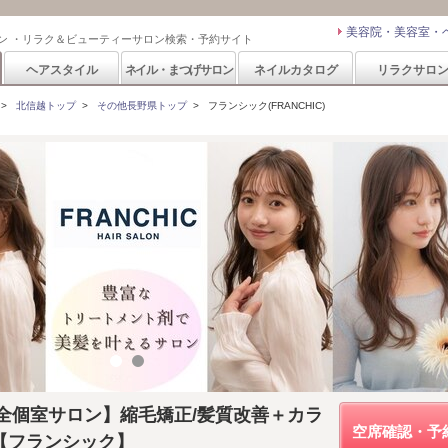
美容院・美容室・
ン ・リラク＆ビューティーサロン検索・予約サイト
ヘアスタイル
ネイル・まつげサロン
ネイルカタログ
リラクサロ
>
北信越トップ
>
その他長野県トップ
>
フランシック(FRANCHIC)
【完全個室サロン】縮毛矯正/髪質改善＋カラ
空席確認・予
【フランシック】