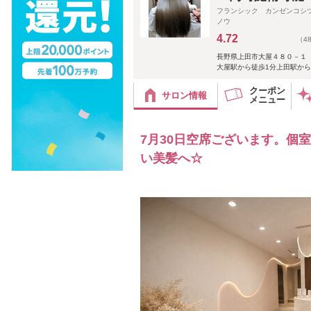
フランシック カンゼンコシ
ノウ
4.72
（4
長野県上田市大屋４８０－１
大屋駅から徒歩1分上田駅から
クーポン
サロン情報
メニュー
7月30日空席ございます。個
い美髪へ☆