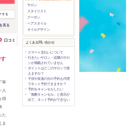
サロン
スタイリスト
クする
クーポン
ヘアスタイル
を見る
ネイルデザイン
口コミ
よくある問い合わせ
スマート支払いについて
行きたいサロン・近隣のサロ
やす
ンが掲載されていません
ポイントはどこのサロンで使
えますか？
子供や友達の分の予約も代理
丁寧
でネット予約できますか？
予約をキャンセルしたい
一人
「無断キャンセル」と表示が
を得
出て、ネット予約ができない
解
った
えま