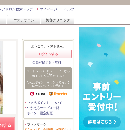
ヘアサロン検索トップ
マイページ
ヘルプ
ン
エステサロン
美容クリニック
ようこそ、ゲストさん。
ログインする
会員登録する（無料）
ホットペッパービューティーなら
1%
ポイントが
たまる！
ためたポイントをつかっておとく
にサロンをネット予約！
たまるポイントについて
つかえるサービス一覧
ポイント設定変更
ブックマーク
約する
ログインすると会員情報に保存できます