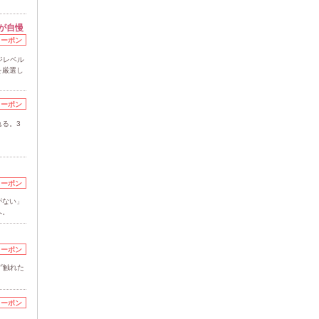
が自慢
クーポン
ジレベル
を厳選し
クーポン
る。3
クーポン
がない」
へ。
クーポン
ず触れた
クーポン