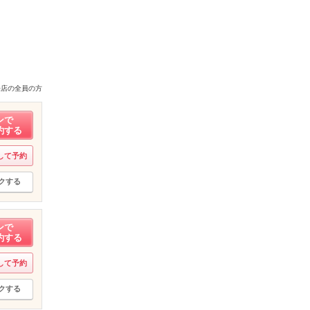
来店の全員の方
ンで
約する
して予約
クする
ンで
約する
して予約
クする