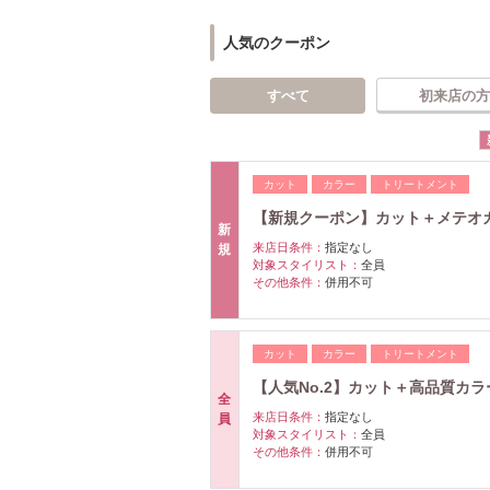
人気のクーポン
すべて
初来店の方
カット
カラー
トリートメント
【新規クーポン】カット＋メテオカラー
新
来店日条件：
指定なし
規
対象スタイリスト：
全員
その他条件：
併用不可
カット
カラー
トリートメント
【人気No.2】カット＋高品質カラ
全
来店日条件：
指定なし
員
対象スタイリスト：
全員
その他条件：
併用不可