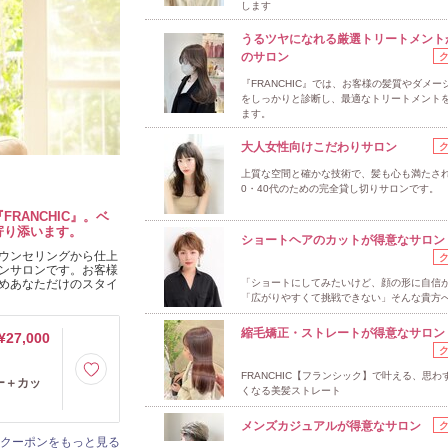
します
うるツヤになれる厳選トリートメント
のサロン
『FRANCHIC』では、お客様の髪質やダメー
をしっかりと診断し、最適なトリートメント
ます。
大人女性向けこだわりサロン
上質な空間と確かな技術で、髪も心も満たされ
0・40代のための完全貸し切りサロンです。
RANCHIC』。ベ
寄り添います。
ショートヘアのカットが得意なサロン
ウンセリングから仕上
ンサロンです。お客様
めあなただけのスタイ
「ショートにしてみたいけど、顔の形に自信
「広がりやすくて挑戦できない」そんな貴方
縮毛矯正・ストレートが得意なサロン
¥27,000
FRANCHIC【フランシック】で叶える、思わ
ー＋カッ
くなる美髪ストレート
メンズカジュアルが得意なサロン
クーポンをもっと見る