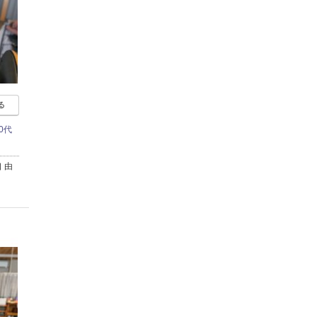
る
0代
 由