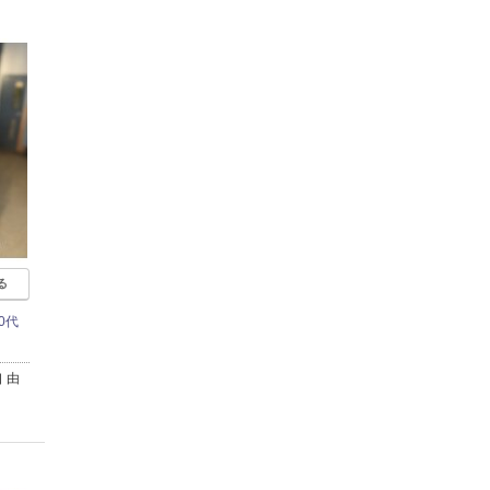
る
0代
 由