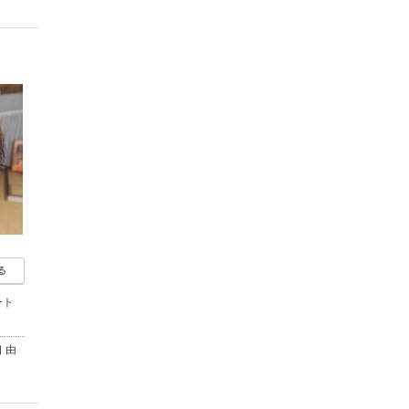
る
ート
 由