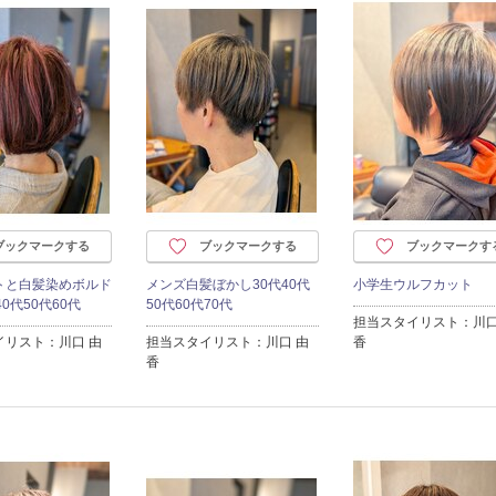
ブックマークする
ブックマークする
ブックマークす
トと白髪染めボルド
メンズ白髪ぼかし30代40代
小学生ウルフカット
0代50代60代
50代60代70代
担当スタイリスト：川口
イリスト：川口 由
担当スタイリスト：川口 由
香
香