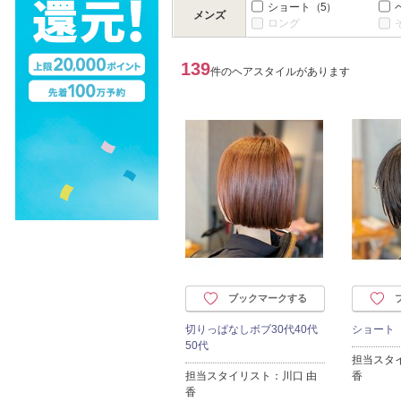
ショート
（5）
メンズ
ロング
139
件のヘアスタイルがあります
ブックマークする
切りっぱなしボブ30代40代
ショート
50代
担当スタ
担当スタイリスト：川口 由
香
香