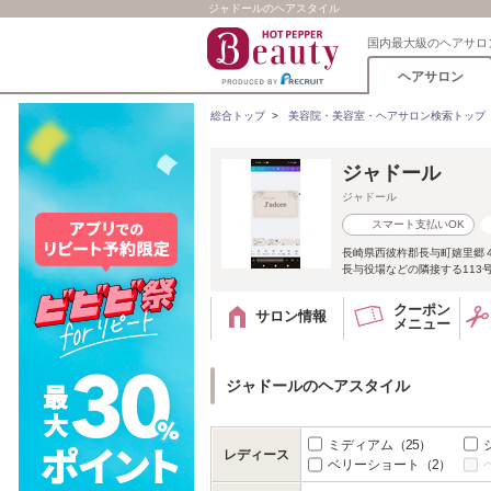
ジャドールのヘアスタイル
国内最大級のヘアサロ
ヘアサロン
総合トップ
>
美容院・美容室・ヘアサロン検索トップ
ジャドール
ジャドール
スマート支払いOK
長崎県西彼杵郡長与町嬉里郷
長与役場などの隣接する113
クーポン
サロン情報
メニュー
ジャドールのヘアスタイル
ミディアム
（25）
レディース
ベリーショート
（2）