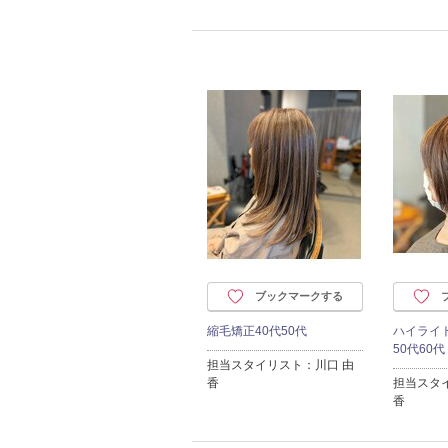
ブックマークする
縮毛矯正40代50代
ハイライ
50代60代
担当スタイリスト：川口 由
香
担当スタ
香