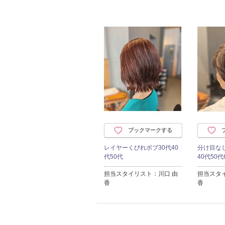
ブックマークする
レイヤーくびれボブ30代40
分け目な
代50代
40代50代
担当スタイリスト：川口 由
担当スタ
香
香