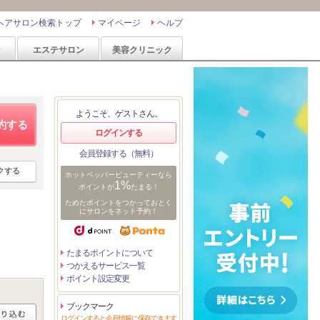
ヘアサロン検索トップ
マイページ
ヘルプ
ン
エステサロン
美容クリニック
ようこそ、ゲストさん。
約する
ログインする
会員登録する（無料）
クする
ホットペッパービューティーなら
1%
ポイントが
たまる！
ためたポイントをつかっておとく
にサロンをネット予約！
たまるポイントについて
つかえるサービス一覧
ポイント設定変更
ブックマーク
ログインすると会員情報に保存できます