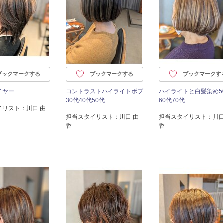
ブックマークする
ブックマークする
ブックマークす
イヤー
コントラストハイライトボブ
ハイライトと白髪染め5
30代40代50代
60代70代
イリスト：川口 由
担当スタイリスト：川口 由
担当スタイリスト：川口
香
香