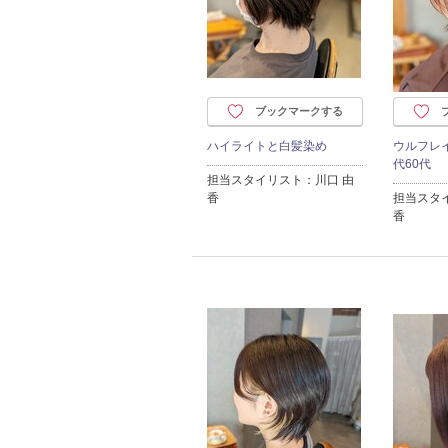
ブックマークする
ハイライトと白髪染め
ウルフレイ
代60代
担当スタイリスト：川口 由
香
担当スタ
香