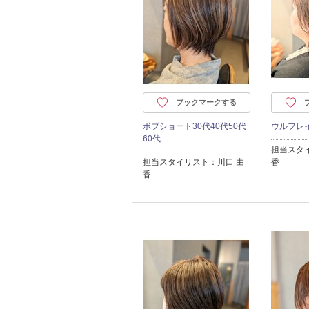
ブックマークする
ボブショート30代40代50代
ウルフレ
60代
担当スタ
担当スタイリスト：川口 由
香
香