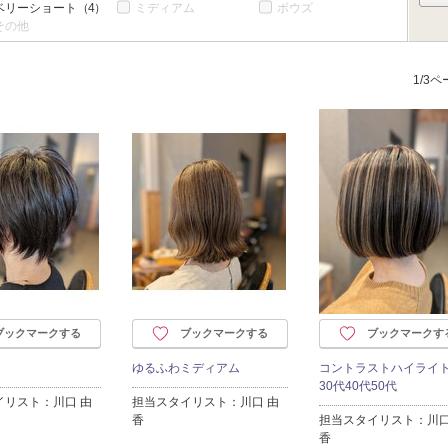
ベリーショート
（4）
ミディアム
ボウズ
その他
1/3
ブックマークする
ブックマークする
ブックマークす
ゆるふわミディアム
コントラストハイライ
30代40代50代
イリスト：川口 由
担当スタイリスト：川口 由
香
担当スタイリスト：川口
香