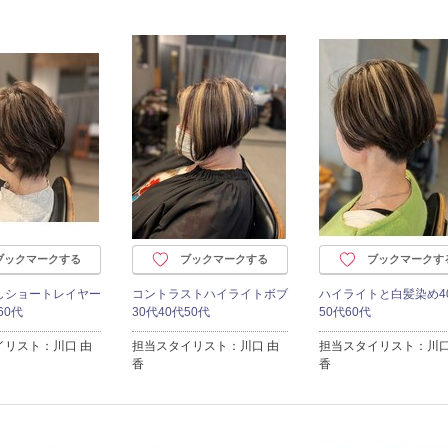
ブックマークする
ブックマークする
ブックマークす
しショートレイヤー
コントラストハイライトボブ
ハイライトと白髪染め4
60代
30代40代50代
50代60代
イリスト：川口 由
担当スタイリスト：川口 由
担当スタイリスト：川口
香
香