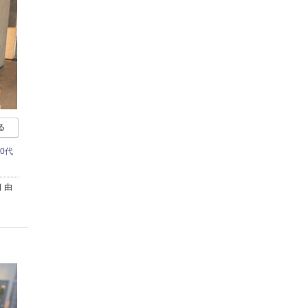
る
0代
 由