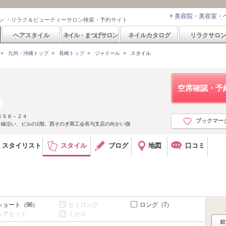
美容院・美容室・
ン ・リラク＆ビューティーサロン検索・予約サイト
ヘアスタイル
ネイル・まつげサロン
ネイルカタログ
リラクサロ
>
九州・沖縄トップ
>
長崎トップ
>
ジャドール
>
スタイル
空席確認・予
４５６－２４
ブックマー
号線沿い、ビルの1階。西そのぎ商工会長与支店の向かい側
スタイリスト
スタイル
ブログ
地図
口コミ
ショート
（96）
セミロング
ロング
（7）
ヘアセット
ミセス