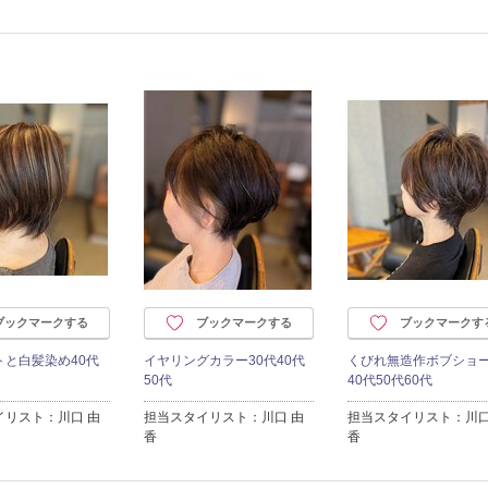
ブックマークする
ブックマークする
ブックマークす
トと白髪染め40代
イヤリングカラー30代40代
くびれ無造作ボブショ
50代
40代50代60代
イリスト：川口 由
担当スタイリスト：川口 由
担当スタイリスト：川口
香
香