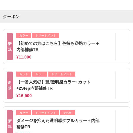
クーポン
カラー
トリートメント
【初めての方はこちら】色持ち◎艶カラー＋
新
規
内部補修TR
¥11,000
カット
カラー
トリートメント
【一番人気◎】艶/透明感カラー+カット
新
規
+2Step内部補修TR
¥16,500
カラー
トリートメント
その他
ダメージを抑えた透明感ダブルカラー＋内部
新
規
補修TR