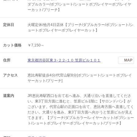
ダブルカラー/ボブ/ショート/ショートボブ/レイヤーボブ/レイヤ
ーカット/ブリーチ】
定休日
火曜定休/他月4日店休【ブリーチ/ダブルカラー/ボブ/ショート/シ
ョートボブ/レイヤーボブ/レイヤーカット】
カット価格
￥7,150～
住所
東京都渋谷区東３-２２-１０ 笠原ビル１０１
MAP
アクセス
恵比寿駅徒歩4分/代官山駅8分[ボブ/ショート/ショートボブ/レイ
ヤーカット/ブリーチ]
道案内
JR恵比寿駅西口を出て右へ進み、大通り沿いを直進してくださ
い。東3丁目方面に進むと、笠原ビル1階に【サロンドバン】が
ございます。代官山駅の正面口を出て、恵比寿方面へ直進してく
ださい。大通りを進み、東3丁目方面へ向かうと笠原ビルが見え
てきます。【ブリーチ/ダブルカラー/レイヤーカット/ボブ/ショー
ト/ショートボブ/レイヤーボブ/レイヤーカット/ブリーチ】