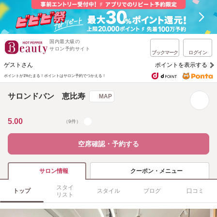
国内最大級の
サロン予約サイト
ブックマーク
ログイン
ゲストさん
ポイントを表示する
ポイントが1%たまる！
ポイントはサロン予約でつかえる！
サロンドバン 恵比寿
MAP
5.00
（9件）
空席確認・予約する
クーポン・メニュー
サロン情報
スタイ
トップ
スタイル
ブログ
口コミ
リスト