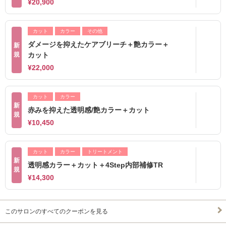
¥20,900
カット
カラー
その他
ダメージを抑えたケアブリーチ＋艶カラー＋
新
規
カット
¥22,000
カット
カラー
新
赤みを抑えた透明感/艶カラー＋カット
規
¥10,450
カット
カラー
トリートメント
新
透明感カラー＋カット＋4Step内部補修TR
規
¥14,300
このサロンのすべてのクーポンを見る