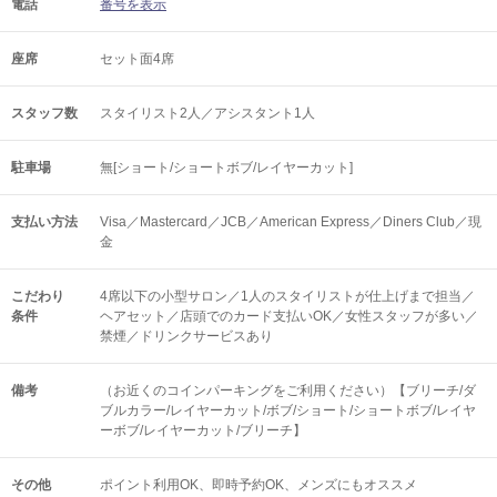
電話
番号を表示
座席
セット面4席
スタッフ数
スタイリスト2人／アシスタント1人
駐車場
無[ショート/ショートボブ/レイヤーカット]
支払い方法
Visa／Mastercard／JCB／American Express／Diners Club／現
金
こだわり
4席以下の小型サロン／1人のスタイリストが仕上げまで担当／
条件
ヘアセット／店頭でのカード支払いOK／女性スタッフが多い／
禁煙／ドリンクサービスあり
備考
（お近くのコインパーキングをご利用ください）【ブリーチ/ダ
ブルカラー/レイヤーカット/ボブ/ショート/ショートボブ/レイヤ
ーボブ/レイヤーカット/ブリーチ】
その他
ポイント利用OK
即時予約OK
メンズにもオススメ