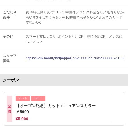
こだわり
夜19時以降も受付OK／年中無休／ロング料金なし／最寄り駅か
条件
ら徒歩3分以内にある／朝10時前でも受付OK／店頭でのカード
支払いOK
その他
スマート支払いOK
ポイント利用OK
即時予約OK
メンズに
もオススメ
スタッフ
https://work.beauty.hotpepper.jp/WC00015578/WS0000074133/
募集
クーポン
カット
カラー
【オープン記念】カット＋ニュアンスカラー
全
員
￥5900
¥5,900