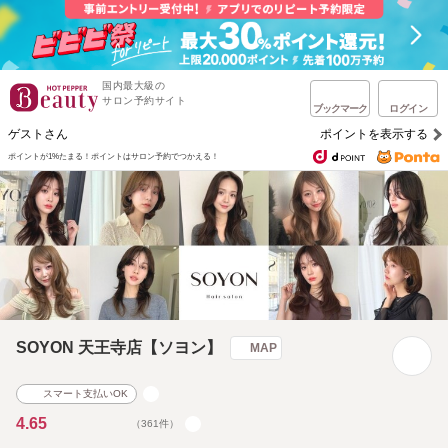
国内最大級の
サロン予約サイト
ブックマーク
ログイン
ゲストさん
ポイントを表示する
ポイントが1%たまる！
ポイントはサロン予約でつかえる！
SOYON 天王寺店【ソヨン】
MAP
スマート支払いOK
4.65
（361件）