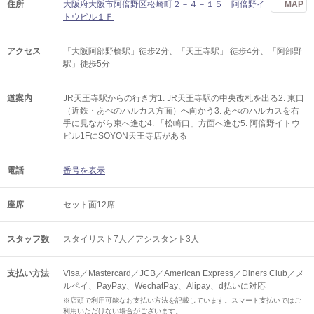
住所
大阪府大阪市阿倍野区松崎町２－４－１５ 阿倍野イ
MAP
トウビル１Ｆ
アクセス
「大阪阿部野橋駅」徒歩2分、「天王寺駅」 徒歩4分、「阿部野
駅」徒歩5分
道案内
JR天王寺駅からの行き方1. JR天王寺駅の中央改札を出る2. 東口
（近鉄・あべのハルカス方面）へ向かう3. あべのハルカスを右
手に見ながら東へ進む4. 「松崎口」方面へ進む5. 阿倍野イトウ
ビル1FにSOYON天王寺店がある
電話
番号を表示
座席
セット面12席
スタッフ数
スタイリスト7人／アシスタント3人
支払い方法
Visa／Mastercard／JCB／American Express／Diners Club／メ
ルペイ、PayPay、WechatPay、Alipay、d払いに対応
※店頭で利用可能なお支払い方法を記載しています。スマート支払いではご
利用いただけない場合がございます。