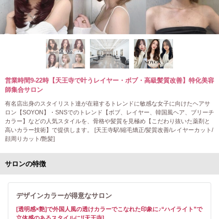
営業時間9-22時【天王寺で叶うレイヤー・ボブ・高級髪質改善】特化美容
師集合サロン
有名店出身のスタイリスト達が在籍するトレンドに敏感な女子に向けたヘアサ
ロン【SOYON】・SNSでのトレンド【ボブ、レイヤー、韓国風ヘア、ブリーチ
カラー】などの人気スタイルを、骨格や髪質を見極め【こだわり抜いた薬剤と
高いカラー技術】で提供します。 [天王寺駅/縮毛矯正/髪質改善/レイヤーカット/
顔周りカット/艶髪]
サロンの特徴
デザインカラーが得意なサロン
[透明感×艶]で外国人風の透けカラーでこなれた印象に♪“ハイライト”で
立体感のあるスタイルに![天王寺]