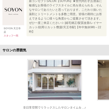
新コンセプトSALON【SOYON】★世代問わずお洒落に
敏感なお客様のライフスタイルに色を添えられる…そん
なサロンでありたいと思っております。こだわり抜いた
薬剤とトリートメントを多数ご用意。皆様の期待にお答
えできるように様々な角度からご提案させて頂きます。
ぜひ一度ご来店ください☆ [縮毛矯正/髪質改善/レイヤー
カット/顔周りカット/艶髪/天王寺駅]【年中無休9時～22
SOYON 天王寺
時】
店
スタッフ一同
サロンの雰囲気
非日常空間でリラックスしたサロンタイムを…♪