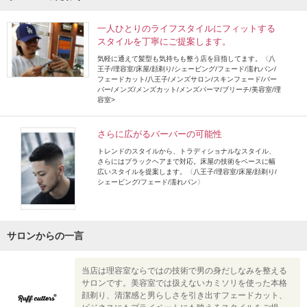
一人ひとりのライフスタイルにフィットする
スタイルを丁寧にご提案します。
気軽に通えて髪型も気持ちも整う店を目指してます。〈八
王子/理容室/床屋/顔剃り/シェービング/フェード/濡れパン/
フェードカット/八王子/メンズサロン/スキンフェード/バー
バー/メンズ/メンズカット/メンズパーマ/ブリーチ/美容室/理
容室>
さらに広がるバーバーの可能性
トレンドのスタイルから、トラディショナルなスタイル、
さらにはブラックヘアまで対応。床屋の技術をベースに幅
広いスタイルを提案します。〈八王子/理容室/床屋/顔剃り/
シェービング/フェード/濡れパン〉
サロンからの一言
当店は理容室ならではの技術で男の身だしなみを整える
サロンです。美容室では扱えないカミソリを使った本格
顔剃り、清潔感と男らしさを引き出すフェードカット、