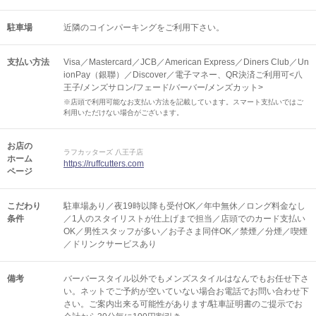
駐車場
近隣のコインパーキングをご利用下さい。
支払い方法
Visa／Mastercard／JCB／American Express／Diners Club／Un
ionPay（銀聯）／Discover／電子マネー、QR決済ご利用可<八
王子/メンズサロン/フェード/バーバー/メンズカット>
※店頭で利用可能なお支払い方法を記載しています。スマート支払いではご
利用いただけない場合がございます。
お店の
ラフカッターズ 八王子店
ホーム
https://ruffcutters.com
ページ
こだわり
駐車場あり／夜19時以降も受付OK／年中無休／ロング料金なし
条件
／1人のスタイリストが仕上げまで担当／店頭でのカード支払い
OK／男性スタッフが多い／お子さま同伴OK／禁煙／分煙／喫煙
／ドリンクサービスあり
備考
バーバースタイル以外でもメンズスタイルはなんでもお任せ下さ
い。ネットでご予約が空いていない場合お電話でお問い合わせ下
さい。ご案内出来る可能性があります/駐車証明書のご提示でお