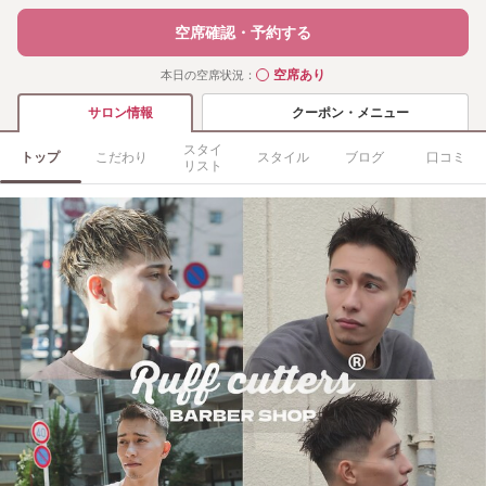
空席確認・予約する
空席あり
本日の空席状況：
◯
クーポン・メニュー
サロン情報
スタイ
トップ
こだわり
スタイル
ブログ
口コミ
リスト