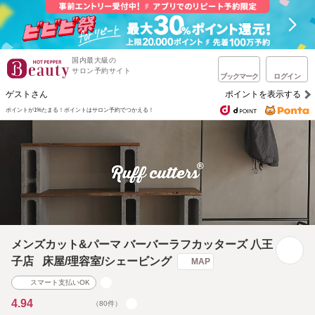
国内最大級の
サロン予約サイト
ブックマーク
ログイン
ゲストさん
ポイントを表示する
ポイントが1%たまる！
ポイントはサロン予約でつかえる！
メンズカット&パーマ バーバーラフカッターズ 八王
子店 床屋/理容室/シェービング
MAP
スマート支払いOK
4.94
（80件）