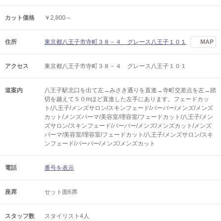
カット価格
￥2,800～
住所
東京都八王子市寺町３８－４ グレース八王子１０１
MAP
アクセス
東京都八王子市寺町３８－４ グレース八王子１０１
道案内
八王子駅北口を出て左→みさき通りを直進→寺町交差点を左→踏
切を越えて５０mほど直進した左手にあります。フェードカッ
ト/八王子/メンズサロン/スキンフェード/バーバー/メンズ/メンズ
カット/メンズパーマ/美容室/理容室/フェードカット/八王子/メン
ズサロン/スキンフェード/バーバー/メンズ/メンズカット/メンズ
パーマ/美容室/理容室/フェードカット/八王子/メンズサロン/スキ
ンフェード/バーバー/メンズ/メンズカット
電話
番号を表示
座席
セット面6席
スタッフ数
スタイリスト4人