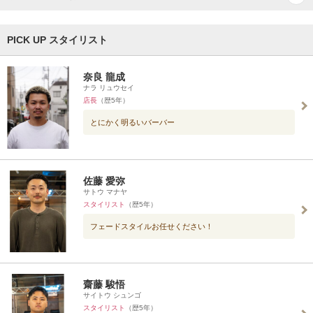
PICK UP スタイリスト
奈良 龍成
ナラ リュウセイ
店長
（歴5年）
とにかく明るいバーバー
佐藤 愛弥
サトウ マナヤ
スタイリスト
（歴5年）
フェードスタイルお任せください！
齋藤 駿悟
サイトウ シュンゴ
スタイリスト
（歴5年）