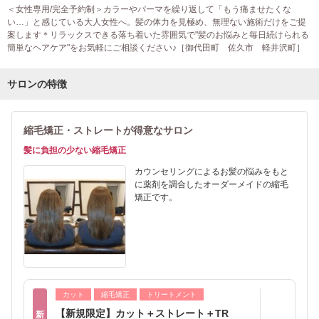
＜女性専用/完全予約制＞カラーやパーマを繰り返して「もう痛ませたくな
い…」と感じている大人女性へ。髪の体力を見極め、無理ない施術だけをご提
案します＊リラックスできる落ち着いた雰囲気で"髪のお悩みと毎日続けられる
簡単なヘアケア"をお気軽にご相談ください♪［御代田町 佐久市 軽井沢町］
サロンの特徴
縮毛矯正・ストレートが得意なサロン
髪に負担の少ない縮毛矯正
カウンセリングによるお髪の悩みをもと
に薬剤を調合したオーダーメイドの縮毛
矯正です。
カット
縮毛矯正
トリートメント
【新規限定】カット＋ストレート＋TR
新