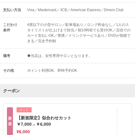
支払い方法
Visa／Mastercard／JCB／American Express／Diners Club
こだわり
4席以下の小型サロン／駐車場あり／ロング料金なし／1人のス
条件
タイリストが仕上げまで担当／朝10時前でも受付OK／店頭での
カード支払いOK／禁煙／ドリンクサービスあり／DVDが視聴で
きる／完全予約制
備考
◆当店は、女性専用サロンとなります。
その他
ポイント利用OK
即時予約OK
クーポン
カット
【新規限定】似合わせカット
新
規
￥7,000→￥6,000
¥6,000