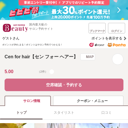
国内最大級の
サロン予約サイト
ブックマーク
ログイン
ゲストさん
ポイントを表示する
ポイントが1%たまる！
ポイントはサロン予約でつかえる！
Cen for hair【セン フォー ヘアー】
MAP
5.00
（2件）
空席確認・予約する
クーポン・メニュー
サロン情報
トップ
スタイリスト
口コミ