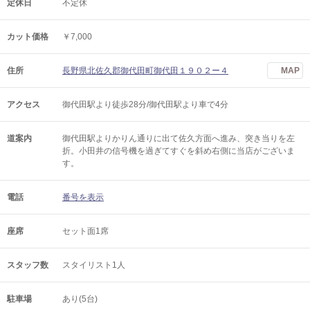
定休日
不定休
カット価格
￥7,000
住所
長野県北佐久郡御代田町御代田１９０２ー４
MAP
アクセス
御代田駅より徒歩28分/御代田駅より車で4分
道案内
御代田駅よりかりん通りに出て佐久方面へ進み、突き当りを左
折。小田井の信号機を過ぎてすぐを斜め右側に当店がございま
す。
電話
番号を表示
座席
セット面1席
スタッフ数
スタイリスト1人
駐車場
あり(5台)