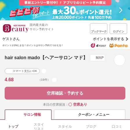
国内最大級の
サロン予約サイト
ブックマーク
ログイン
ゲストさん
ポイントを表示する
ポイントが1%たまる！
ポイントはサロン予約でつかえる！
hair salon mado【ヘアーサロン マド】
MAP
スマート支払いOK
4.68
（19件）
空席確認・予約する
空席あり
本日の空席状況：
◯
クーポン・メニュー
サロン情報
スタイ
トップ
スタイル
ブログ
口コミ
リスト