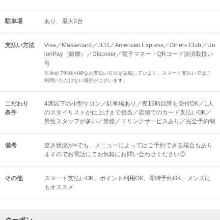
駐車場
あり、最大2台
支払い方法
Visa／Mastercard／JCB／American Express／Diners Club／Un
ionPay（銀聯）／Discover／電子マネー・QRコード決済取扱い
有
※店頭で利用可能なお支払い方法を記載しています。スマート支払いではご
利用いただけない場合がございます。
こだわり
4席以下の小型サロン／駐車場あり／夜19時以降も受付OK／1人
条件
のスタイリストが仕上げまで担当／店頭でのカード支払いOK／
男性スタッフが多い／禁煙／ドリンクサービスあり／完全予約制
備考
空き状況が×でも、メニューによってはご予約できる場合もあり
ますのでお電話にてお気軽にお問い合わせください◎
その他
スマート支払いOK
ポイント利用OK
即時予約OK
メンズに
もオススメ
クーポン