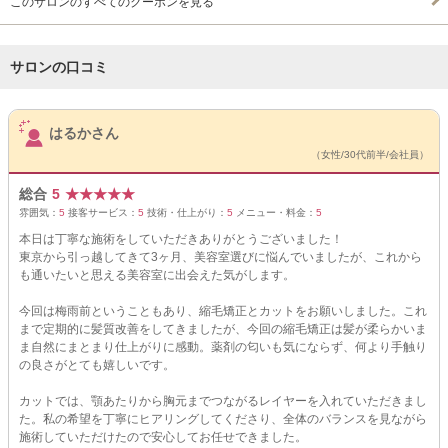
このサロンのすべてのクーポンを見る
サロンの口コミ
サロンPick Up
はるかさん
（女性/30代前半/会社員）
総合
5
★
★
★
★
★
雰囲気：
5
接客サービス：
5
技術・仕上がり：
5
メニュー・料金：
5
本日は丁寧な施術をしていただきありがとうございました！
東京から引っ越してきて3ヶ月、美容室選びに悩んでいましたが、これから
も通いたいと思える美容室に出会えた気がします。
今回は梅雨前ということもあり、縮毛矯正とカットをお願いしました。これ
まで定期的に髪質改善をしてきましたが、今回の縮毛矯正は髪が柔らかいま
ま自然にまとまり仕上がりに感動。薬剤の匂いも気にならず、何より手触り
の良さがとても嬉しいです。
カットでは、顎あたりから胸元までつながるレイヤーを入れていただきまし
た。私の希望を丁寧にヒアリングしてくださり、全体のバランスを見ながら
施術していただけたので安心してお任せできました。