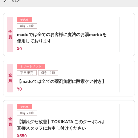
その他
0時～1時
全
madoでは全てのお客様に魔法のお湯marbbを
員
使用しております
¥0
トリートメント
平日限定
0時～1時
全
員
【madoでは全ての薬剤施術に酵素ケア付き】
¥0
その他
0時～1時
全
【割れグセ改善】TOKIKATA このクーポンは
員
直接スタッフにお申し付けください
¥550