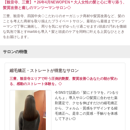
【観音寺、三豊】＊26年4月NEWOPEN＊大人女性の髪と心に寄り添う、
髪質改善と癒しのマンツーマンサロン◇
三豊、観音寺、四国中央◇こだわりのオーガニック商材や髪質改善など、髪の
ことを考えた商材を取り揃えたプライベートサロン。最初から最後までマンツ
ーマンで丁寧に施術し、周りを気にせずゆったり過ごせます♪頭皮の汚れを微細
な気泡で落とすmarbbも導入＊髪と頭皮のケアを同時に叶える上質なひととき
をお届けします。
サロンの特徴
縮毛矯正・ストレートが得意なサロン
三豊、観音寺エリアで叶う圧倒的艶髪、髪質改善◇あなたの朝が変わ
る、感動のストレート体験を。◇
今SNSで話題の「髪にドラマを。/つるり
んちょ」導入サロン◎髪質に合わせた薬
剤選定で、クセを伸ばすだけの縮毛矯正
から、フォルム・質感をデザインする縮
毛矯正へ。是非この質感・手触りを体感
して下さい◎