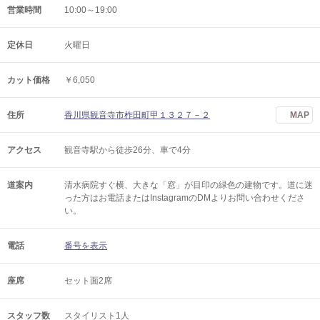
営業時間
10:00～19:00
定休日
火曜日
カット価格
￥6,050
住所
香川県観音寺市柞田町甲１３２７－２
MAP
アクセス
観音寺駅から徒歩26分、車で4分
道案内
清水病院すぐ横、大きな「窓」が目印の緑色の建物です。道に迷
った方はお電話またはInstagramのDMよりお問い合わせくださ
い。
電話
番号を表示
座席
セット面2席
スタッフ数
スタイリスト1人