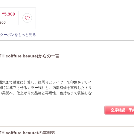
¥5,900
00
クーポンをもっと見る
oiffure beaute)からの一言
囲気まで緻密に計算し、顔周りとレイヤーで印象をデザイ
同時に成立させるカラー設計と、内部補修を重視したトリ
い美髪へ。仕上がりの品格と再現性、色持ちまで妥協しな
空席確認・予
oiffure beaute)の雰囲気