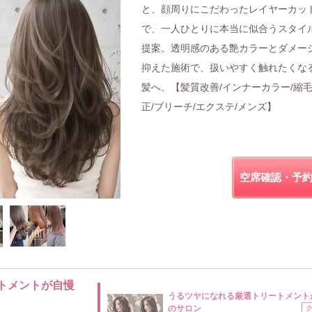
と、顔周りにこだわったレイヤーカッ
で、一人ひとりに本当に似合うスタイ
提案。透明感のある艶カラーとダメー
抑えた施術で、扱いやすく触れたくな
髪へ。【髪質改善/インナーカラー/縮
正/ブリーチ/エクステ/メンズ】
空席確認・予
トメントが自慢
うるツヤになれる厳選トリートメント
のサロン