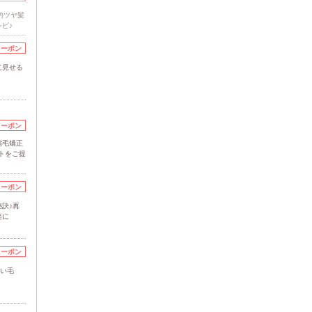
的ツヤ髪
ピ♪
クーポン
に見せる
クーポン
縮毛矯正
トをご提
クーポン
訣♪再
楽に
クーポン
ない毛