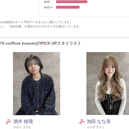
40代
50代〜
Beauty経由のネット予約データをもとに集計しています。
ない」「自由記載」を選択された方のデータを集計しています。
oiffure beaute)のPICK UPスタイリスト
酒井 雄飛
池田 なな美
サカイ ユウヒ
イケダ ナナミ