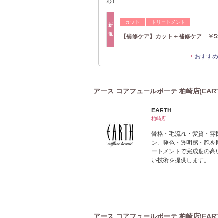
応）
カット
トリートメント
新
規
【補修ケア】カット＋補修ケア ￥59
おすすめ
アース コアフュールボーテ 柏崎店(EARTH c
EARTH
柏崎店
骨格・毛流れ・髪質・雰
ン。発色・透明感・艶を
ートメントで完成度の高
い技術を提供します。
アース コアフュールボーテ 柏崎店(EARTH c