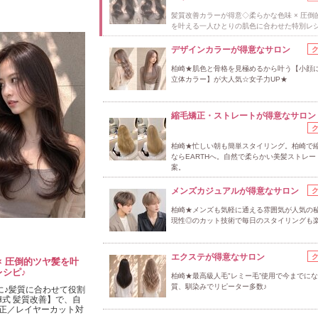
髪質改善カラーが得意◇柔らかな色味 × 圧倒
を叶える一人ひとりの肌色に合わせた特別レシ
デザインカラーが得意なサロン
柏崎★肌色と骨格を見極めるから叶う【小顔
立体カラー】が大人気☆女子力UP★
縮毛矯正・ストレートが得意なサロン
柏崎★忙しい朝も簡単スタイリング。柏崎で
ならEARTHへ。自然で柔らかい美髪ストレー
案。
メンズカジュアルが得意なサロン
柏崎★メンズも気軽に通える雰囲気が人気の秘
現性◎のカット技術で毎日のスタイリングも
エクステが得意なサロン
× 圧倒的ツヤ髪を叶
シピ♪
柏崎★最高級人毛"レミー毛”使用で今までに
質、馴染みでリピーター多数♪
に♪髪質に合わせて役割
H式 髪質改善】で、自
正／レイヤーカット対