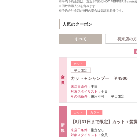
※平均予約金額は、直近1年間のHOT PEPPER Bea
※回数券購入分を含みます。
※予約合計金額が0円の場合は集計対象外です。
人気のクーポン
すべて
初来店の方
カット
平日限定
全
カット＋シャンプー ￥4900
員
来店日条件：
平日
対象スタイリスト：
全員
その他条件：
併用不可 平日限定
カット
カラー
【8月31日まで限定】カット＋髪質
新
来店日条件：
指定なし
規
対象スタイリスト：
全員