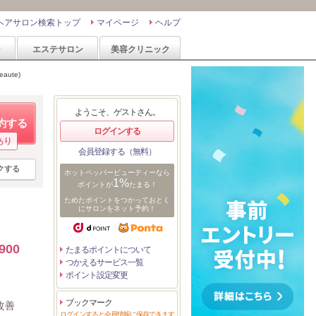
ヘアサロン検索トップ
マイページ
ヘルプ
ン
エステサロン
美容クリニック
aute)
ようこそ、ゲストさん。
約する
ログインする
あり
会員登録する（無料）
クする
ホットペッパービューティーなら
1%
ポイントが
たまる！
ためたポイントをつかっておとく
にサロンをネット予約！
00
たまるポイントについて
つかえるサービス一覧
ポイント設定変更
ブックマーク
改善
ログインすると会員情報に保存できます