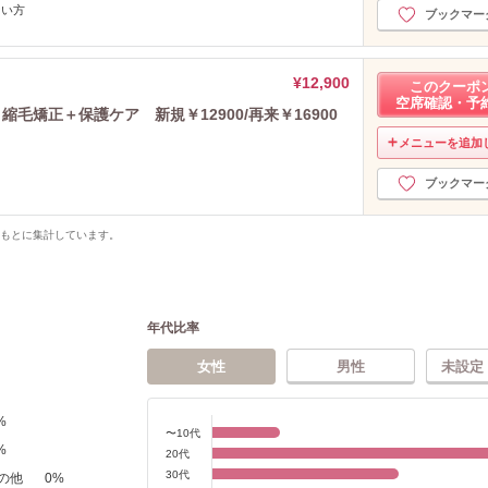
ない方
ブックマー
¥12,900
このクーポ
空席確認・予
縮毛矯正＋保護ケア 新規￥12900/再来￥16900
メニューを追加
ブックマー
をもとに集計しています。
年代比率
女性
男性
未設定
%
〜10代
%
20代
30代
の他
0
%