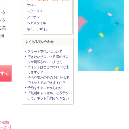
ト
サロン
スタイリスト
ルを
クーポン
ジを
ヘアスタイル
る美
ネイルデザイン
毛矯
よくある問い合わせ
スマート支払いについて
行きたいサロン・近隣のサロ
ンが掲載されていません
ポイントはどこのサロンで使
えますか？
約する
子供や友達の分の予約も代理
でネット予約できますか？
予約をキャンセルしたい
「無断キャンセル」と表示が
出て、ネット予約ができない
が自慢
クーポン