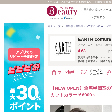
アース コアフュールボーテ 柏崎店(EARTH coiffure beaut
国内最大級のヘアサロ
ヘアサロン
総合トップ
>
美容院・美容室・ヘアサロン検索トップ
EARTH coiffur
アース コアフュール ボー
4.68
（3
新潟県柏崎市田中１１－２０
柏崎駅より車６分／国道８号沿
クーポン
サロン情報
メニュー
【NEW OPEN】全席半個室の
カットカラー￥6900～