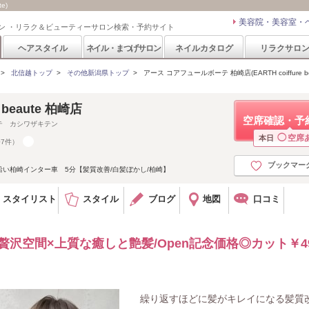
e)
美容院・美容室・
ン ・リラク＆ビューティーサロン検索・予約サイト
ヘアスタイル
ネイル・まつげサロン
ネイルカタログ
リラクサロ
>
北信越トップ
>
その他新潟県トップ
>
アース コアフュールボーテ 柏崎店(EARTH coiffure be
e beaute 柏崎店
空席確認・予
テ カシワザキテン
◯
空席
本日
07件）
ブックマー
い柏崎インター車 5分【髪質改善/白髪ぼかし/柏崎】
スタイリスト
スタイル
ブログ
地図
口コミ
贅沢空間×上質な癒しと艶髪/Open記念価格◎カット￥49
繰り返すほどに髪がキレイになる髪質