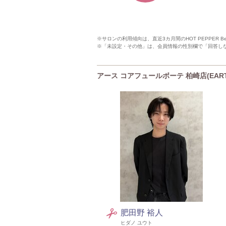
※サロンの利用傾向は、直近3カ月間のHOT PEPPER 
※「未設定・その他」は、会員情報の性別欄で「回答し
アース コアフュールボーテ 柏崎店(EARTH c
肥田野 裕人
ヒダノ ユウト