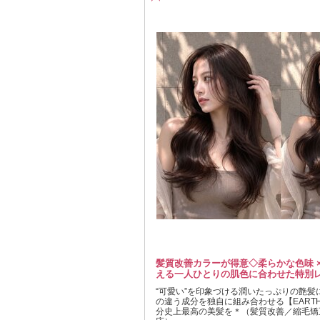
髪質改善カラーが得意◇柔らかな色味 
える一人ひとりの肌色に合わせた特別レ
“可愛い”を印象づける潤いたっぷりの艶髪
の違う成分を独自に組み合わせる【EART
分史上最高の美髪を＊（髪質改善／縮毛矯