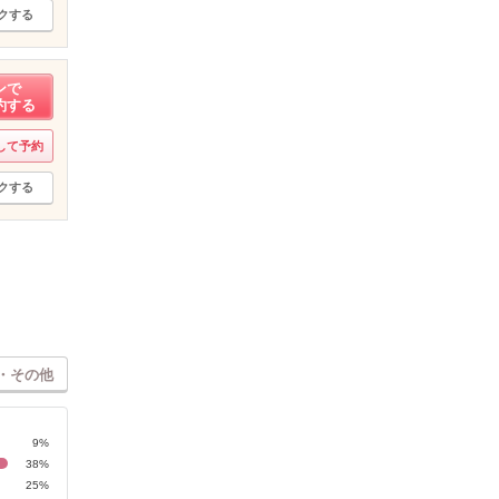
クする
ンで
約する
して予約
クする
・その他
9%
38%
25%