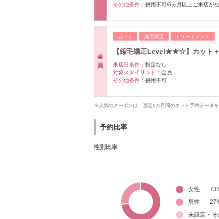
その他条件：
併用不可/6ヵ月以上ご来店が
カット
縮毛矯正
トリートメント
【縮毛矯正Level★★☆】カット＋
全
来店日条件：
指定なし
員
対象スタイリスト：
全員
その他条件：
併用不可
※人気のクーポンは、直近1カ月間のネット予約データ
予約比率
性別比率
女性
73
男性
27
未設定・そ