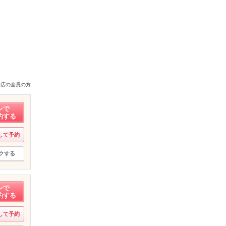
来店の全員の方
ンで
約する
して予約
クする
ンで
約する
して予約