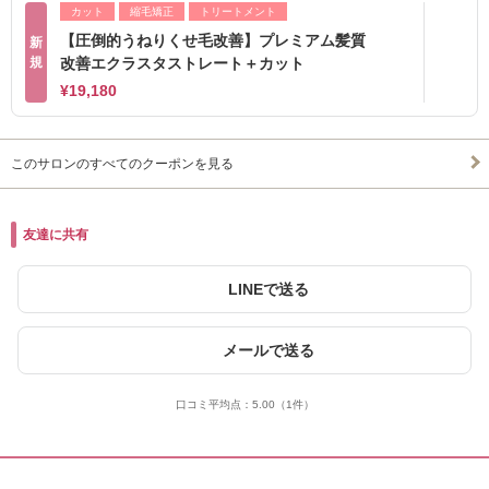
カット
縮毛矯正
トリートメント
【圧倒的うねりくせ毛改善】プレミアム髪質
新
規
改善エクラスタストレート＋カット
¥19,180
このサロンのすべてのクーポンを見る
友達に共有
LINEで送る
メールで送る
口コミ平均点：
5.00
（1件）