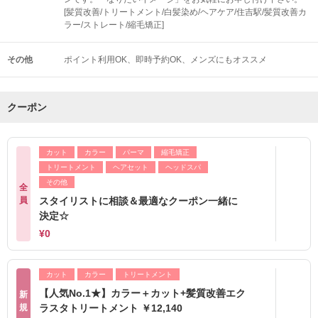
[髪質改善/トリートメント/白髪染め/ヘアケア/住吉駅/髪質改善カ
ラー/ストレート/縮毛矯正]
その他
ポイント利用OK
即時予約OK
メンズにもオススメ
クーポン
カット
カラー
パーマ
縮毛矯正
トリートメント
ヘアセット
ヘッドスパ
その他
全
員
スタイリストに相談＆最適なクーポン一緒に
決定☆
¥0
カット
カラー
トリートメント
【人気No.1★】カラー＋カット+髪質改善エク
新
規
ラスタトリートメント ￥12,140