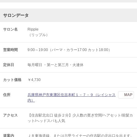
サロンデータ
サロン名
Ripple
（リップル）
営業時間
9:00～19:00（パーマ・カラー17:00 カット18:00）
定休日
毎月曜日 ・第一と第三月・火連休
カット価格
￥4,730
住所
兵庫県神戸市東灘区住吉本町１－７－９（レイシャス
MAP
内）
アクセス
【住吉駅北出口 徒歩２分】少人数の寛ぎ空間/ヘアセット/前髪カ
ット/へッドスパも人気
道案内
ＪＲ東海道線、または六甲ライナーの住吉駅の北出口を出ます。