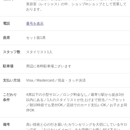
美容室（レイシャス）の中、ショップinショップとして営業して
おります。
電話
番号を表示
座席
セット面1席
スタッフ数
スタイリスト1人
駐車場
周辺に有料駐車場ございます
支払い方法
Visa／Mastercard／現金・タッチ決済
こだわり
4席以下の小型サロン／ロング料金なし／最寄り駅から徒歩3分
条件
以内にある／1人のスタイリストが仕上げまで担当／ヘアセット
／朝10時前でも受付OK／店頭でのカード支払いOK／お子さま同
伴OK
備考
高い技術と心の行き届いたカウンセリングを大切にしているサロ
ンです。「なりたいイメージ」をお気軽にお申し付け下さい。