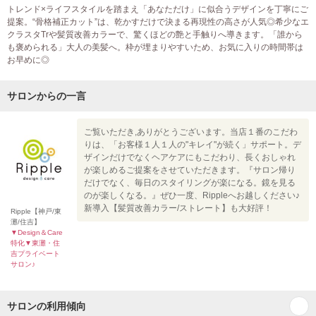
トレンド×ライフスタイルを踏まえ「あなただけ」に似合うデザインを丁寧にご
提案。“骨格補正カット”は、乾かすだけで決まる再現性の高さが人気◎希少なエ
クラスタTrや髪質改善カラーで、驚くほどの艶と手触りへ導きます。「誰から
も褒められる」大人の美髪へ。枠が埋まりやすいため、お気に入りの時間帯は
お早めに◎
サロンからの一言
ご覧いただき,ありがとうございます。当店１番のこだわ
りは、「お客様１人１人の"キレイ"が続く」サポート。デ
ザインだけでなくヘアケアにもこだわり、長くおしゃれ
が楽しめるご提案をさせていただきます。『サロン帰り
だけでなく、毎日のスタイリングが楽になる。鏡を見る
のが楽しくなる。』ぜひ一度、Rippleへお越しください♪
新導入【髪質改善カラー/ストレート】も大好評！
Ripple【神戸/東
灘/住吉】
▼Design＆Care
特化▼東灘・住
吉プライベート
サロン♪
サロンの利用傾向