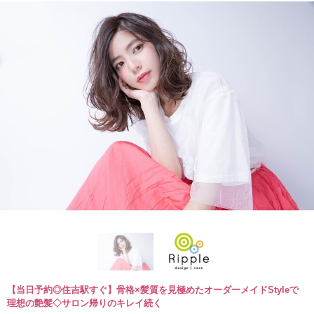
【当日予約◎住吉駅すぐ】骨格×髪質を見極めたオーダーメイドStyleで
理想の艶髪◇サロン帰りのキレイ続く