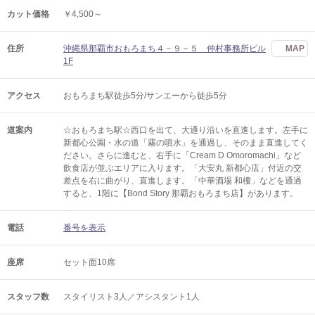
カット価格
￥4,500～
住所
沖縄県那覇市おもろまち４－９－５ 仲村事務所ビル
MAP
1F
アクセス
おもろまち駅徒歩5分/サンエーから徒歩5分
道案内
☆おもろまち駅☆西口を出て、大通り沿いを直進します。左手に
新都心公園・水の道「霧の噴水」を通過し、そのまま直進してく
ださい。さらに進むと、右手に「Cream D Omoromachi」など
飲食店が並ぶエリアに入ります。「大安丸 新都心店」付近の交
差点を右に曲がり、直進します。「中華酒場 和樓」などを通過
すると、1階に【Bond Story 那覇おもろまち店】があります。
電話
番号を表示
座席
セット面10席
スタッフ数
スタイリスト3人／アシスタント1人