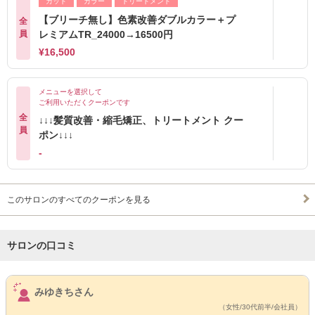
カット
カラー
トリートメント
【ブリーチ無し】色素改善ダブルカラー＋プ
全
員
レミアムTR_24000→16500円
¥16,500
メニューを選択して
ご利用いただくクーポンです
全
↓↓↓髪質改善・縮毛矯正、トリートメント クー
員
ポン↓↓↓
-
このサロンのすべてのクーポンを見る
サロンの口コミ
サロンPick Up
みゆきちさん
（女性/30代前半/会社員）