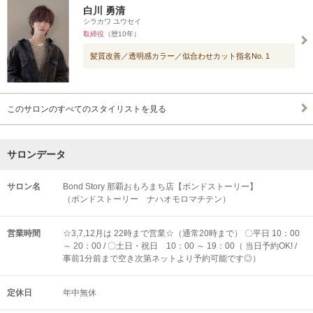
白川 勇清
シラカワ ユウセイ
取締役
（歴10年）
髪質改善／透明感カラー／似合わせカット指名No. 1
このサロンのすべてのスタイリストを見る
サロンデータ
サロン名
Bond Story 那覇おもろまち店【ボンドストーリー】
（ボンドストーリー ナハオモロマチテン）
営業時間
☆3,7,12月は 22時まで営業☆（通常20時まで） 〇平日 10：00
～ 20：00 / 〇土日・祝日 10：00 ～ 19：00（ 当日予約OK! /
事前1分前まで空き次第ネットより予約可能です◎）
定休日
年中無休