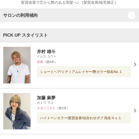
髪質改善で芯から艶のある美髪へ♪ ［髪質改善/縮毛矯正］
サロンの利用傾向
PICK UP スタイリスト
井村 雄斗
イムラ ユウト
店長
（歴9年）
ショートヘア/ミディアムレイヤー/艶カラー指名No. 1
加藤 麻夢
カトウ マユ
スタイリスト
（歴3年）
ハイトーンカラー/髪質改善/似合わせボブ 指名Ｎｏ.1