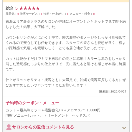
総合
5
★
★
★
★
★
雰囲気：
5
接客サービス：
5
技術・仕上がり：
5
メニュー・料金：
5
東海エリア最高クラスのサロンが沖縄にオープンしたとネットで見て即予約
しました！結果、大正解でした。
カウンセリングがとにかく丁寧で、髪の履歴やダメージをしっかり見極めて
くれるので安心してお任せできます。スタッフの皆さんも愛想が良く、程よ
い距離感で気遣いも素晴らしく、とても居心地が良かったです。
カットは乾かすだけでキマる再現性の高さに感動！カラーは赤みをしっかり
消した透明感たっぷりの仕上がりで、光に当たると透ける感じが本当に綺麗
です。
仕上がりのクオリティ・接客ともに大満足で、沖縄で美容室探してる方にぜ
ひおすすめしたいサロンです！またお願いします！
[投稿日] 2026/04/27
予約時のクーポン・メニュー
カット＋最高峰カラー＋毛髪強化TR＋アロマスパ_10800円
[施術メニュー] カット、トリートメント、ヘッドスパ
サロンからの返信コメントを見る