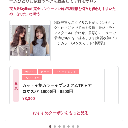
一人ひとりに似合うヘアを提案してくれるサロン
実力派Stylistの完全マンツーマン施術◎理想も悩みも伝わりやすいた
め、なりたいが叶う！
経験豊富なスタイリストがカウンセリン
グ～仕上げまで担当！髪質・骨格・ライ
フスタイルに合わせ、多彩なメニューで
最適なstyleをご提案します[髪質改善/ブリ
ーチカラー/メンズカット/沖縄駅]
カット
カラー
トリートメント
ヘッドスパ
全
カット＋艶カラー＋プレミアムTR＋ア
員
ロマスパ_18000円→8800円
¥8,800
おすすめクーポンをもっと見る