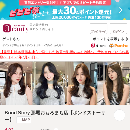
国内最大級の
サロン予約サイト
ブックマーク
ログイン
ゲストさん
ポイントを表示する
ポイントが1%たまる！
ポイントはサロン予約でつかえる！
【重要】熊本県熊本地方で発生した地震の影響のある地域へご予約されているお客
様へ（2026年7月28日）
Bond Story 那覇おもろまち店【ボンドストーリ
ー】
MAP