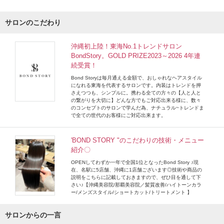
サロンのこだわり
沖縄初上陸！東海No.1トレンドサロン
BondStory。GOLD PRIZE2023～2026 4年連
続受賞！
Bond Storyは毎月通える金額で、おしゃれなヘアスタイル
になれる東海を代表するサロンです。内装はトレンドを押
さえつつも、シンプルに。携わる全ての方々の【人と人と
の繋がりを大切に】どんな方でもご対応出来る様に、数々
のコンセプトのサロンで学んだ為、ナチュラル~トレンドま
で全ての世代のお客様にご対応出来ます。
'BOND STORY "のこだわりの技術・メニュー
紹介〇
OPENしてわずか一年で全国1位となったBond Story ♪現
在、名駅に5店舗、沖縄に1店舗ございます◎技術や商品の
説明をこちらに記載しておきますので、ぜひ目を通して下
さい♪【沖縄美容院/那覇美容院／髪質改善/ハイトーンカラ
ー/メンズスタイル/ショートカット/トリートメント 】
サロンからの一言