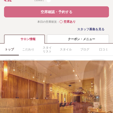
4.92
（116件）
空席確認・予約する
空席あり
本日の空席状況：
◯
スタッフ募集を見る
クーポン・メニュー
サロン情報
スタイ
トップ
こだわり
スタイル
ブログ
口コミ
リスト