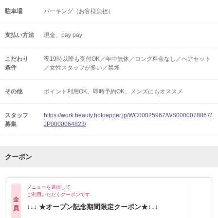
駐車場
パーキング（お客様負担）
支払い方法
現金、pay pay
こだわり
夜19時以降も受付OK／年中無休／ロング料金なし／ヘアセット
条件
／女性スタッフが多い／禁煙
その他
ポイント利用OK
即時予約OK
メンズにもオススメ
スタッフ
https://work.beauty.hotpepper.jp/WC00025967/WS0000078867/
募集
JP0000064823/
クーポン
メニューを選択して
ご利用いただくクーポンです
全
↓↓↓ ★オープン記念期間限定クーポン★↓↓↓
員