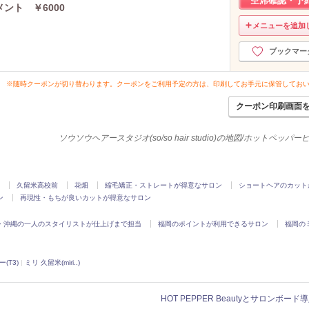
空席確認・予
ント ￥6000
メニューを追加
ブックマー
※随時クーポンが切り替わります。クーポンをご利用予定の方は、印刷してお手元に保管してお
クーポン印刷画面
ソウソウヘアースタジオ(so/so hair studio)の地図/ホットペッパ
久留米高校前
花畑
縮毛矯正・ストレートが得意なサロン
ショートヘアのカット
ン
再現性・もちが良いカットが得意なサロン
・沖縄の一人のスタイリストが仕上げまで担当
福岡のポイントが利用できるサロン
福岡の
(T3)
|
ミリ 久留米(miri..)
HOT PEPPER Beautyとサロンボー