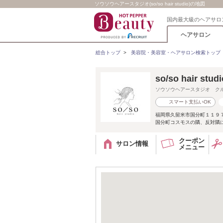
ソウソウヘアースタジオ(so/so hair studio)の地図
国内最大級のヘアサロ
ヘアサロン
総合トップ
>
美容院・美容室・ヘアサロン検索トップ
so/so hair 
ソウソウヘアースタジオ ク
スマート支払いOK
福岡県久留米市国分町１１９
国分町コスモスの隣、反対隣
クーポン
サロン情報
メニュー