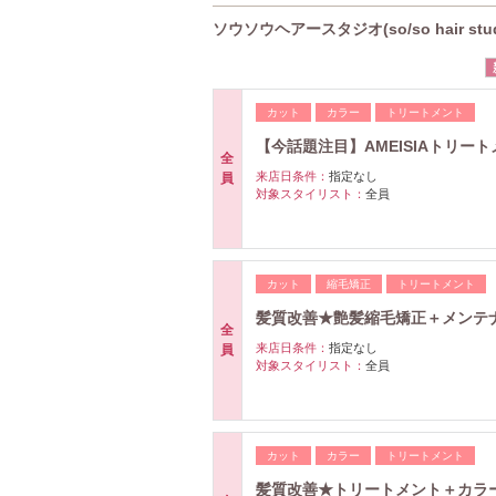
ソウソウヘアースタジオ(so/so hair st
カット
カラー
トリートメント
【今話題注目】AMEISIAトリート
全
来店日条件：
指定なし
員
対象スタイリスト：
全員
カット
縮毛矯正
トリートメント
髪質改善★艶髪縮毛矯正＋メンテナ
全
来店日条件：
指定なし
員
対象スタイリスト：
全員
カット
カラー
トリートメント
髪質改善★トリートメント＋カラー