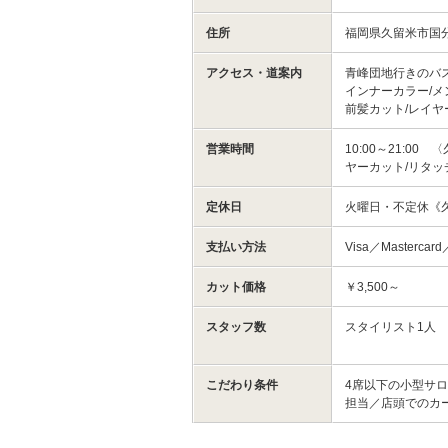
住所
福岡県久留米市国
アクセス・道案内
青峰団地行きのバス
インナーカラー/メ
前髪カット/レイヤ
営業時間
10:00～21:0
ヤーカット/リタッ
定休日
火曜日・不定休《久
支払い方法
Visa／Masterca
カット価格
￥3,500～
スタッフ数
スタイリスト1人
こだわり条件
4席以下の小型サ
担当／店頭でのカ