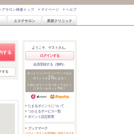
ヘアサロン検索トップ
マイページ
ヘルプ
ン
エステサロン
美容クリニック
ようこそ、ゲストさん。
約する
ログインする
会員登録する（無料）
クする
ホットペッパービューティーなら
1%
ポイントが
たまる！
ためたポイントをつかっておとく
にサロンをネット予約！
たまるポイントについて
つかえるサービス一覧
ポイント設定変更
ブックマーク
ログインすると会員情報に保存できます