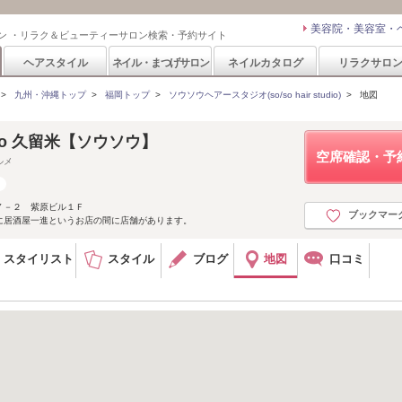
美容院・美容室・
ン ・リラク＆ビューティーサロン検索・予約サイト
ヘアスタイル
ネイル・まつげサロン
ネイルカタログ
リラクサロ
>
九州・沖縄トップ
>
福岡トップ
>
ソウソウヘアースタジオ(so/so hair studio)
>
地図
studio 久留米【ソウソウ】
空席確認・予
ルメ
７－２ 紫原ビル１Ｆ
ブックマー
に居酒屋一進というお店の間に店舗があります。
スタイリスト
スタイル
ブログ
地図
口コミ