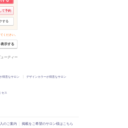
約する
して予約
クする
いてください。
を表示する
ービューティー
が得意なサロン
デザインカラーが得意なサロン
ミセス
ド導入のご案内
掲載をご希望のサロン様はこちら