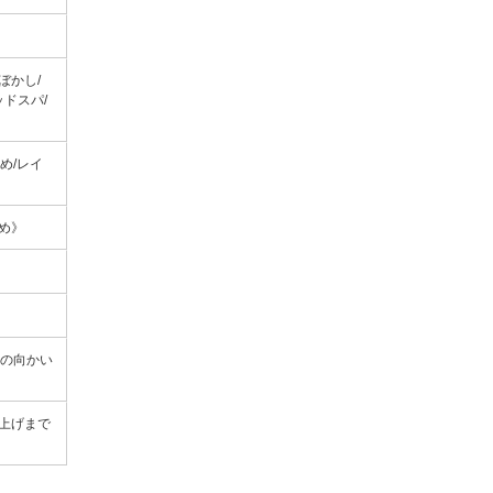
ぼかし/
ッドスパ/
め/レイ
染め》
の向かい
仕上げまで