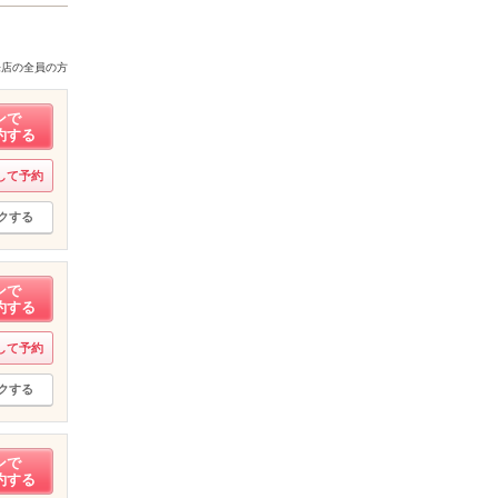
来店の全員の方
ンで
約する
して予約
クする
ンで
約する
して予約
クする
ンで
約する