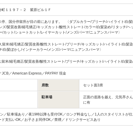
分町１１９７－２ 紫原ビル１Ｆ
停、国分停留所が目の前にあります。 〈ダブルカラー/ブリーチ/ハイライト/白髪
ンズ/髪質改善/縮毛矯正/キッズカット/酸性ストレート/カラー/白髪染め/リタッチ/ヘ
ー/カット/ショートカット/レイヤーカット/メンズ/パーマ/ニュアンスパーマ〉
0 〈久留米/縮毛矯正/髪質改善/酸性ストレート/ブリーチ/キッズカット/ハイライト/白髪染
チ/白髪ぼかし/インナーカラー/メンズ/パーマ/ニュアンスパーマ〉
留米/縮毛矯正/髪質改善/酸性ストレート/ブリーチ/キッズカット/ハイライト/白髪
rd／JCB／American Express／PAYPAY 現金
席数
セット面3席
駐車場
正面の道路を越え、元気亭さん
に有
ロン／駐車場あり／夜19時以降も受付OK／ロング料金なし／1人のスタイリストが
ード支払いOK／お子さま同伴OK／禁煙／ドリンクサービスあり