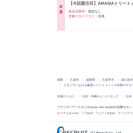
【今話題注目】AMASIAトリートメ
全
来店日条件：
指定なし
員
対象スタイリスト：
全員
福岡
久留米
福岡県
久留米市
南久留米
うるツヤになれる厳選トリートメントが自慢のサロ
全国のミセス
九州・沖縄のメンズ ロング
九州
ソウソウヘアースタジオ(so/so hair studio)の近隣サロン
ルーチェ(Lu-ce)
|
ソワ(soi)
|
フェイト(Fate)
|
ティースリー