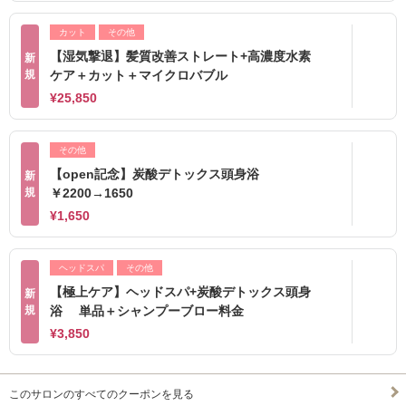
カット
その他
【湿気撃退】髪質改善ストレート+高濃度水素
新
規
ケア＋カット＋マイクロバブル
¥25,850
その他
【open記念】炭酸デトックス頭身浴
新
規
￥2200→1650
¥1,650
ヘッドスパ
その他
【極上ケア】ヘッドスパ+炭酸デトックス頭身
新
規
浴 単品＋シャンプーブロー料金
¥3,850
このサロンのすべてのクーポンを見る