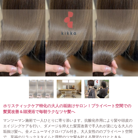
ホリスティックケア特化の大人の垢抜けサロン！プライベート空間での
髪質改善＆頭浸浴で毎朝ラクなツヤ髪へ
マンツーマン施術で一人ひとりに寄り添います。抗酸化作用により髪や頭皮の
エイジングケアを行い、ダメージを抑えた髪質改善で手入れが楽になる大人の
垢抜け髪へ。全メニューマイクロバブル付き。大人女性ののプライベート空間
で、至福のリラックスタイムと理想のツヤ髪を叶える贅沢なひとときを。