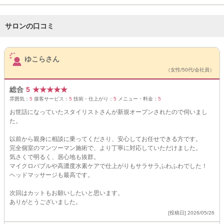
サロンの口コミ
サロンPick Up
ゆこらさん
（女性/50代/会社員）
総合
5
★
★
★
★
★
雰囲気：
5
接客サービス：
5
技術・仕上がり：
5
メニュー・料金：
5
お世話になっていたスタイリストさんが新規オープンされたので伺いまし
た。
以前から親身に相談に乗ってくださり、安心してお任せできる方です。
完全個室のマンツーマン施術で、より丁寧に対応していただけました。
気さくで明るく、居心地も抜群。
マイクロバブルや高濃度水素ケアで仕上がりもサラサラふわふわでした！
ヘッドマッサージも最高です。
次回はカットもお願いしたいと思います。
ありがとうございました。
[投稿日] 2026/05/26