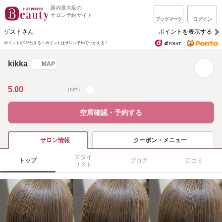
国内最大級の
サロン予約サイト
ブックマーク
ログイン
ゲストさん
ポイントを表示する
ポイントが1%たまる！
ポイントはサロン予約でつかえる！
kikka
MAP
5.00
（9件）
空席確認・予約する
クーポン・メニュー
サロン情報
スタイ
トップ
ブログ
口コミ
リスト