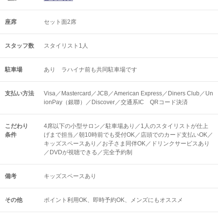
座席
セット面2席
スタッフ数
スタイリスト1人
駐車場
あり ラハイナ前も共同駐車場です
支払い方法
Visa／Mastercard／JCB／American Express／Diners Club／Un
ionPay（銀聯）／Discover／交通系IC QRコード決済
こだわり
4席以下の小型サロン／駐車場あり／1人のスタイリストが仕上
条件
げまで担当／朝10時前でも受付OK／店頭でのカード支払いOK／
キッズスペースあり／お子さま同伴OK／ドリンクサービスあり
／DVDが視聴できる／完全予約制
備考
キッズスペースあり
その他
ポイント利用OK
即時予約OK
メンズにもオススメ