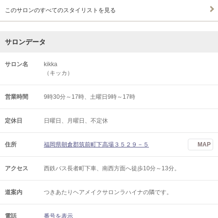
このサロンのすべてのスタイリストを見る
サロンデータ
サロン名
kikka
（キッカ）
営業時間
9時30分～17時、土曜日9時～17時
定休日
日曜日、月曜日、不定休
住所
福岡県朝倉郡筑前町下高場３５２９－５
MAP
アクセス
西鉄バス長者町下車、南西方面へ徒歩10分～13分。
道案内
つきあたりヘアメイクサロンラハイナの隣です。
電話
番号を表示