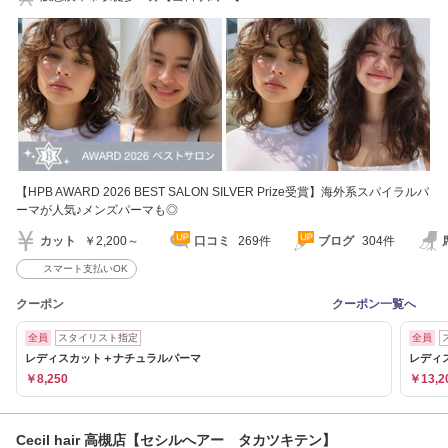
【HPB AWARD 2026 BEST SALON SILVER Prize受賞】海外系スパイラルパ
ーマが人気♪メンズパーマも◎
カット
￥2,200～
口コミ
269件
ブログ
304件
スマート支払いOK
クーポン
クーポン一覧へ
全員
スタイリスト指定
全員
レディスカット＋ナチュラルパーマ
レディ
￥8,250
￥13,2
Cecil hair 高槻店【セシルへアー タカツキテン】