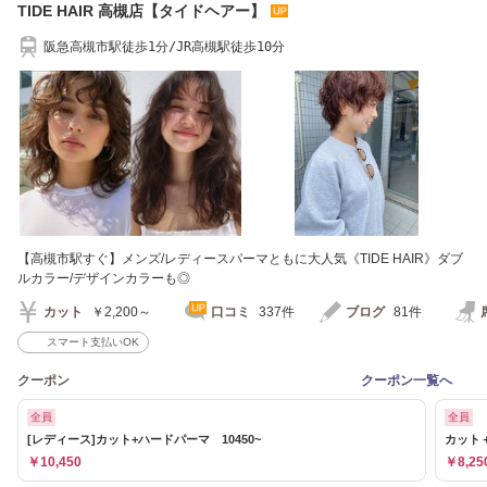
TIDE HAIR 高槻店【タイドヘアー】
阪急高槻市駅徒歩1分/JR高槻駅徒歩10分
【高槻市駅すぐ】メンズ/レディースパーマともに大人気《TIDE HAIR》ダブ
ルカラー/デザインカラーも◎
カット
￥2,200～
口コミ
337件
ブログ
81件
スマート支払いOK
クーポン
クーポン一覧へ
全員
全員
[レディース]カット+ハードパーマ 10450~
カット
￥10,450
￥8,25