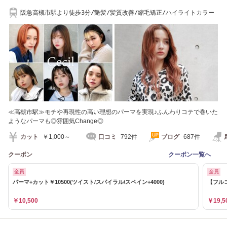
阪急高槻市駅より徒歩3分/艶髪/髪質改善/縮毛矯正/ハイライトカラー
≪高槻市駅≫モチや再現性の高い理想のパーマを実現♪ふんわりコテで巻いた
ようなパーマも◎雰囲気Change◎
カット
￥1,000～
口コミ
792件
ブログ
687件
クーポン
クーポン一覧へ
全員
全員
パーマ+カット￥10500(ツイスト/スパイラル/スペイン+4000)
【フルコ
￥10,500
￥19,5