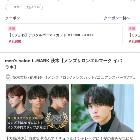
スマート支払いOK
クーポン
クーポン一覧へ
全員
全員
【モテふわ】デジタルパーマ＋カット ￥13700→￥8900
【モテふ
￥8,900
￥8,90
men's salon L-MARK 茨木【メンズサロンエルマーク イバ
ラキ】
茨木市駅/徒歩1分 [メンズサロン/メンズカット/ニュアンスパーマ/ブ
リーチ/眉毛]
【大阪/茨木】自然な毛流れでナチュラルオシャレヘアに！髪の傷みが気にな