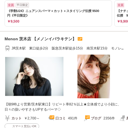
全員
平日限定
全員
《学割U24》ニュアンスパーマ＋カット＋スタイリング伝授 9500
【ナチ
円《平日限定》
伝授 9
￥9,500
￥9,90
Menon 茨木店 【メノンイバラキテン】
JR茨木駅 東口徒歩2分 阪急茨木駅徒歩15分 南茨木駅15分 モノレ
ール宇野辺駅15分
【朝9時より営業/茨木駅東口】リピート率82％以上★立体感でより小顔に、
日々の扱いやすさもUPするパーマ◇
カット
￥2,700～
口コミ
491件
ブログ
2356件
スマート支払いOK