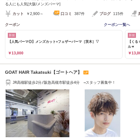
る人にも人気[大阪/メンズパーマ]
カット
￥2,900～
口コミ
387件
ブログ
115件
クーポン
クーポン一覧へ
新規
新規
【人気パーマ◎】メンズカット+フェザーパーマ［茨木］▽
【くる
ル▼
￥13,000
￥13,0
GOAT HAIR Takatsuki【ゴートヘア】
JR高槻駅徒歩2分/阪急高槻市駅徒歩4分 →スタッフ募集中！