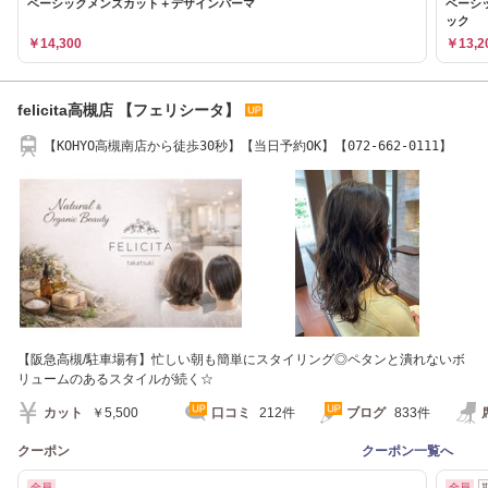
ベーシックメンズカット＋デザインパーマ
ベーシ
ック
￥14,300
￥13,2
felicita高槻店 【フェリシータ】
【KOHYO高槻南店から徒歩30秒】【当日予約OK】【072‐662-0111】
【阪急高槻/駐車場有】忙しい朝も簡単にスタイリング◎ペタンと潰れないボ
リュームのあるスタイルが続く☆
カット
￥5,500
口コミ
212件
ブログ
833件
クーポン
クーポン一覧へ
全員
全員