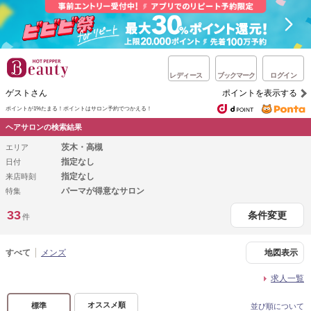
レディース
ブックマーク
ログイン
ゲストさん
ポイントを表示する
ポイントが1%たまる！
ポイントはサロン予約でつかえる！
ヘアサロンの検索結果
茨木・高槻
エリア
指定なし
日付
指定なし
来店時刻
パーマが得意なサロン
特集
33
条件変更
件
すべて
メンズ
地図表示
求人一覧
オススメ順
標準
並び順について