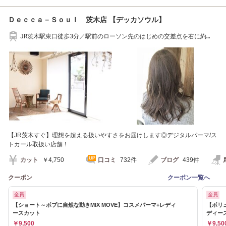
Ｄｅｃｃａ－Ｓｏｕｌ 茨木店 【デッカソウル】
JR茨木駅東口徒歩3分／駅前のローソン先のはじめの交差点を右に約
100m
【JR茨木すぐ】理想を超える扱いやすさをお届けします◎デジタルパーマ/ス
トカール取扱い店舗！
カット
￥4,750
口コミ
732件
ブログ
439件
クーポン
クーポン一覧へ
全員
全員
【ショート～ボブに自然な動きMIX MOVE】コスメパーマ+レディ
【ボリ
ースカット
ディー
￥9,500
￥9,50