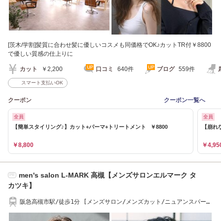
[茨木/学割]髪質に合わせ髪に優しいコスメも同価格でOK♪カットTR付￥8800
で優しい質感の仕上りに
カット
￥2,200
口コミ
640件
ブログ
559件
スマート支払いOK
クーポン
クーポン一覧へ
全員
全員
【簡単スタイリング♪】カット+パーマ+トリートメント ￥8800
【崩れ
￥8,800
￥4,95
men's salon L-MARK 高槻【メンズサロンエルマーク タ
PR
カツキ】
阪急高槻市駅/徒歩1分 [メンズサロン/メンズカット/ニュアンスパー
マ/ブリーチ/眉毛]