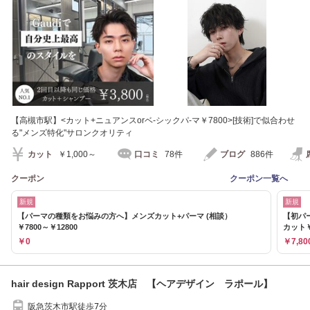
【高槻市駅】<カット+ニュアンスorベ-シックパ-マ￥7800>[技術]で似合わせ
る"メンズ特化"サロンクオリティ
カット
￥1,000～
口コミ
78件
ブログ
886件
クーポン
クーポン一覧へ
新規
新規
【パーマの種類をお悩みの方へ】メンズカット+パーマ (相談）
【初パ
￥7800～￥12800
カット￥
￥0
￥7,80
hair design Rapport 茨木店 【ヘアデザイン ラポール】
阪急茨木市駅徒歩7分