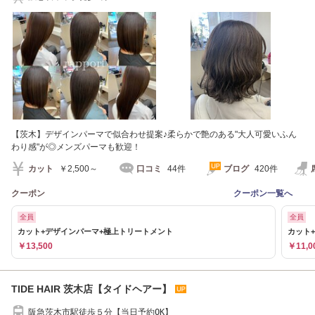
【茨木】デザインパーマで似合わせ提案♪柔らかで艶のある"大人可愛いふん
わり感"が◎メンズパーマも歓迎！
カット
￥2,500～
口コミ
44件
ブログ
420件
クーポン
クーポン一覧へ
全員
全員
カット+デザインパーマ+極上トリートメント
カット
￥13,500
￥11,0
TIDE HAIR 茨木店【タイドヘアー】
阪急茨木市駅徒歩５分【当日予約OK】