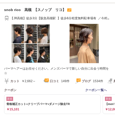
snob rico 高槻 【スノッブ リコ】
【JR高槻】徒歩3分【阪急高槻駅 】徒歩6分程度無料駐車場有 ／今村学
園すぐ。
パーマヘアーはお任せください。メンズパーマで新しい自分に出会う時間を
☆
カット
￥2,662～
口コミ
149件
ブログ
1534件
クーポン
クーポン一覧へ
新規
新規
骨格補正カット+クリープパーマ+ダメージ除去TR
【me
￥15,101
￥12,0