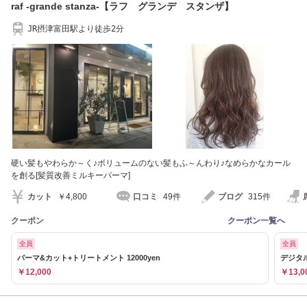
raf -grande stanza-【ラフ グランデ スタンザ】
JR摂津富田駅より徒歩2分
硬い髪もやわらか～く♪ボリュームのない髪もふ～んわり♪なめらかなカール
を創る[髪質改善ミルキーパーマ]
カット
￥4,800
口コミ
49件
ブログ
315件
クーポン
クーポン一覧へ
全員
全員
パーマ&カット+トリートメント 12000yen
デジタル
￥12,000
￥13,0