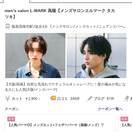
men's salon L-MARK 高槻【メンズサロンエルマーク タカ
ツキ】
阪急高槻市駅/徒歩1分 [メンズサロン/メンズカット/ニュアンスパー
マ/ブリーチ/眉毛]
【大阪/高槻】自然な毛流れでナチュラルオシャレヘアに！髪の傷みが気にな
る人にも人気[大阪/メンズパーマ]
カット
￥2,900～
口コミ
348件
ブログ
87件
クーポン
クーポン一覧へ
新規
新規
【人気パーマ◎】メンズカット+フェザーパーマ［高槻/メンズ］▽
【人気