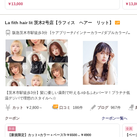
￥13,000
￥13,0
La fith hair lit 茨木2号店【ラフィス ヘアー リット】
阪急茨木市駅徒歩3分 [ケアブリーチ/インナーカラー/ダブルカラー/髪
質改善/レイヤー]
【茨木市駅徒歩3分】髪に優しい薬剤で叶える♪ゆるふわパーマ！プラチナ低
温デジパで理想のスタイルへ☆
カット
￥2,800～
口コミ
186件
ブログ
967件
クーポン
クーポン一覧へ
新規
全員
【新規限定】カット+カラー＋ベースTr￥6500→￥4900
【ベー