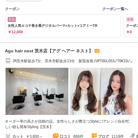
クーポン
クーポン一覧へ
新規
全員
女性人気☆コテ巻き風デジタルパーマ×カット×コアミーTR
クーポ
￥12,000
￥0
Agu hair nest 茨木店【アグ ヘアー ネスト】
JR茨木駅徒歩7分、茨木市駅徒歩13分 髪質改善/UPTOGLOSS/TOKIO/
スタッフ募集
オーダー率の高さが信頼の証。女性らしさが際立つStyleに!アレンジ自在!忙
しい朝も簡単Styling【茨木】
カット
￥3,800～
口コミ
866件
ブログ
1119件