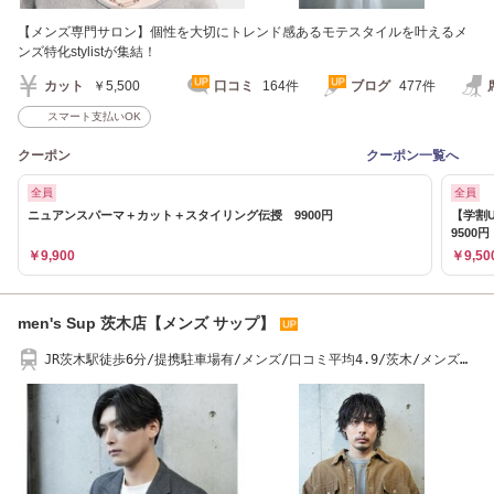
【メンズ専門サロン】個性を大切にトレンド感あるモテスタイルを叶えるメ
ンズ特化stylistが集結！
カット
￥5,500
口コミ
164件
ブログ
477件
スマート支払いOK
クーポン
クーポン一覧へ
全員
全員
ニュアンスパーマ＋カット＋スタイリング伝授 9900円
【学割
9500円
￥9,900
￥9,50
men's Sup 茨木店【メンズ サップ】
JR茨木駅徒歩6分/提携駐車場有/メンズ/口コミ平均4.9/茨木/メンズパ
ーマ/メンズカット