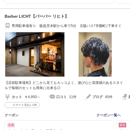
Barber LICHT【バーバー リヒト】
専用駐車場有り 阪急茨木駅から車で5分 京阪バス｢学園町｣下車すぐ
【店前駐車場有】どこから見てもカッコよく、遊び心と清潔感のあるスタイ
ルで毎朝のセットも簡単に出来る◎
カット
￥4,950～
口コミ
11件
ブログ
45件
スマート支払いOK
クーポン
クーポン一覧へ
全員
新規