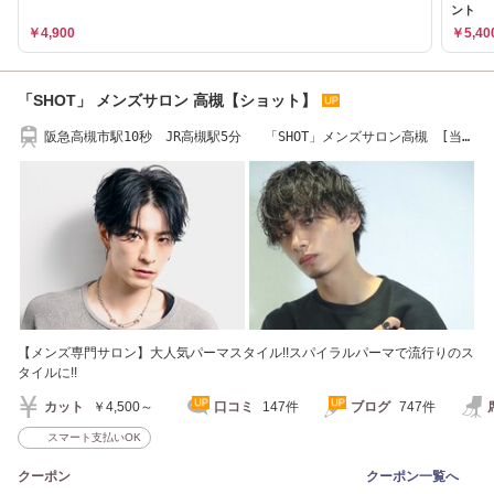
ント
￥4,900
￥5,40
「SHOT」 メンズサロン 高槻【ショット】
阪急高槻市駅10秒 JR高槻駅5分 「SHOT」メンズサロン高槻 [当日
予約OK]
【メンズ専門サロン】大人気パーマスタイル!!スパイラルパーマで流行りのス
タイルに!!
カット
￥4,500～
口コミ
147件
ブログ
747件
スマート支払いOK
クーポン
クーポン一覧へ