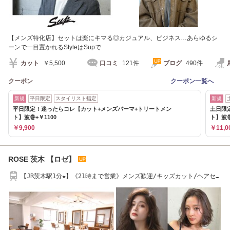
【メンズ特化店】セットは楽にキマる◎カジュアル、ビジネス…あらゆるシ
ーンで一目置かれるStyleはSupで
カット
￥5,500
口コミ
121件
ブログ
490件
クーポン
クーポン一覧へ
新規
平日限定
スタイリスト指定
新規
平日限定！迷ったらコレ【カット+メンズパーマ+トリートメン
土日限
ト】波巻+￥1100
ト】波巻
￥9,900
￥11,0
ROSE 茨木 【ロゼ】
【JR茨木駅1分★】《21時まで営業》メンズ歓迎/キッズカット/ヘアセッ
ト/学割U24