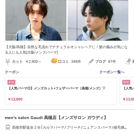
【大阪/高槻】自然な毛流れでナチュラルオシャレヘアに！髪の傷みが気にな
る人にも人気[大阪/メンズパーマ]
カット
￥2,900～
口コミ
348件
ブログ
87件
クーポン
クーポン一覧へ
新規
新規
【人気パーマ◎】メンズカット+フェザーパーマ［高槻/メンズ］▽
【人気
￥13,000
￥13,0
men's salon Gaudi 高槻店【メンズサロン ガウディ】
高槻市駅徒歩２分[カルマパーマ/ブリーチ/ニュアンスパーマ/縮毛矯
正/マッシュ]