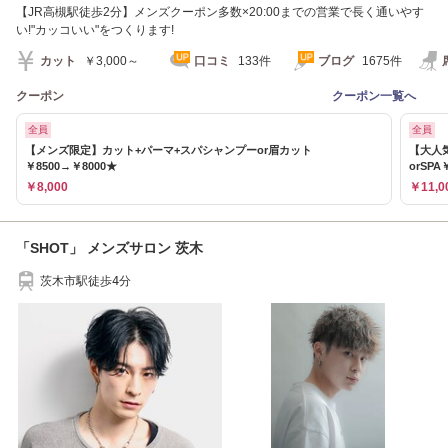
【JR高槻駅徒歩2分】メンズクーポン多数×20:00までの営業で長く通いやす
い!"カッコいい"をつくります!
カット
￥3,000～
口コミ
133件
ブログ
1675件
クーポン
クーポン一覧へ
全員
全員
【メンズ限定】カット+パーマ+スパシャンプーor眉カット
【大人
￥8500→￥8000★
orSPA
￥8,000
￥11,0
「SHOT」 メンズサロン 茨木
茨木市駅徒歩4分