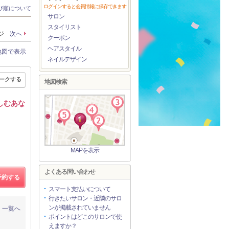
ログインすると会員情報に保存できます
び順について
サロン
スタイリスト
ージ
次へ
クーポン
ヘアスタイル
地図で表示
ネイルデザイン
ークする
地図検索
しむあな
MAPを表示
よくある問い合わせ
予約する
スマート支払いについて
行きたいサロン・近隣のサロ
ンが掲載されていません
一覧へ
ポイントはどこのサロンで使
えますか？