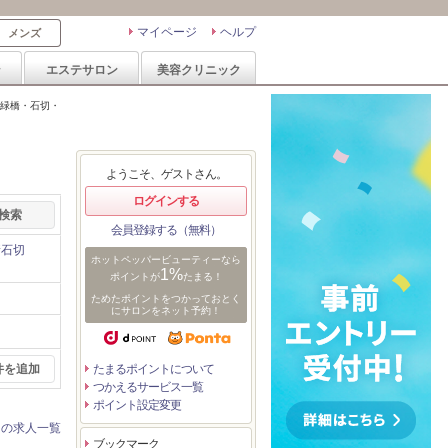
マイページ
ヘルプ
メンズ
ン
エステサロン
美容クリニック
緑橋・石切・
～
ようこそ、ゲストさん。
ログインする
会員登録する（無料）
新石切
ホットペッパービューティーなら
1%
ポイントが
たまる！
ためたポイントをつかっておとく
にサロンをネット予約！
件を追加
たまるポイントについて
つかえるサービス一覧
ポイント設定変更
ンの求人一覧
ブックマーク