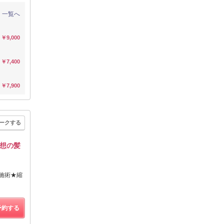
一覧へ
￥9,000
￥7,400
￥7,900
ークする
想の髪
施術★縮
予約する