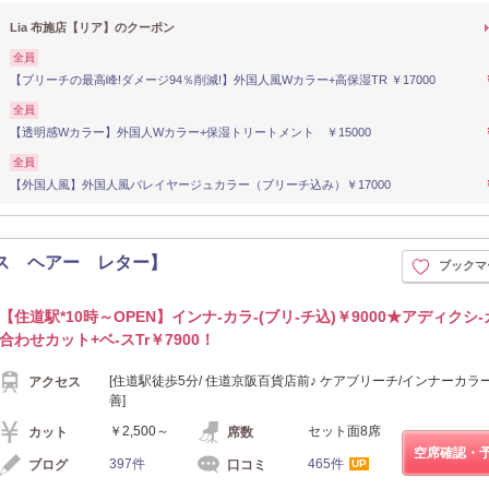
Lia 布施店【リア】のクーポン
全員
【ブリーチの最高峰!ダメージ94％削減!】外国人風Wカラー+高保湿TR ￥17000
全員
【透明感Wカラー】外国人Wカラー+保湿トリートメント ￥15000
全員
【外国人風】外国人風バレイヤージュカラー（ブリーチ込み）￥17000
店【ラフィス ヘアー レター】
ブックマ
【住道駅*10時～OPEN】インナ-カラ-(ブリ-チ込)￥9000★アディクシ-
合わせカット+ベ-スTr￥7900！
[住道駅徒歩5分/ 住道京阪百貨店前♪ ケアブリーチ/インナーカラ
アクセス
善]
￥2,500～
セット面8席
カット
席数
空席確認・
397件
465件
ブログ
口コミ
UP