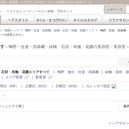
院・美容室・ヘアサロン/デザインカラーが得意なサロン(1/6ページ)
レディース
ン ・リラク＆ビューティーサロン検索・予約サイト
ヘアスタイル
ネイル・まつげサロン
ネイルカタログ
リラクサロ
>
関西トップ
>
鴫野・住道・四条畷・緑橋・石切・布施・花園トップ
>
鴫野・住道・四条畷・
ラーが得意なサロン
す
～鴫野・住道・四条畷・緑橋・石切・布施・花園の美容院・美容室
・石切・布施・花園エリアすべて
｜
鴫野・放出・住道・四条畷
｜
緑橋・長田・
｜
エリア変更
｜
駅変更
明日（8/9）
｜
土曜日（8/15）
｜
日曜日（8/16）
｜
カレンダー指定
条
ヘアサロ