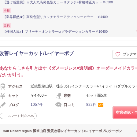
【透け感重視】☆大人気高発色型カラーリタッチ+骨格補正カット￥6300
全員
【業界騒然★】高発色型リタッチカラーアディクシーカラー ￥4400
全員
【外国人風♪】ブリーチ＋オンカラーorグラデーションカラー￥10400
山店 髪質改善レイヤーカット/レイヤーボブ
ブックマ
あなたらしさを引き出す《ダメージレス×透明感》オーダーメイドカラ
たいが叶う。
近鉄瓢箪山駅 徒歩3分 /インナーカラー/ハイライト/ダブルカラ
アクセス
￥4,400～
セット面5席
カット
席数
1057件
822件
ブログ
口コミ
UP
空席確認・
スマート支払いOK
Hair Resort regalo 瓢箪山店 髪質改善レイヤーカット/レイヤーボブのクーポン