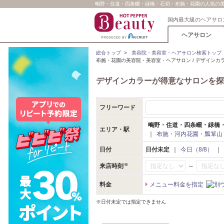
鴫野・住道・四条畷・緑橋・石切・布施・花園の人気の美容
国内最大級のヘアサロ
ヘアサロン
総合トップ
>
美容院・美容室・ヘアサロン検索トップ
布施・花園の美容院・美容室・ヘアサロン / デザインカ
デザインカラーが得意なサロンを探
フリーワード
鴫野・住道・四条畷・緑橋
エリア・駅
｜
布施・河内花園・瓢箪山
日付
日付未定
｜
今日（8/8）
｜
～
来店時刻
料金
メニュー料金を指定
※日付未定では指定できません