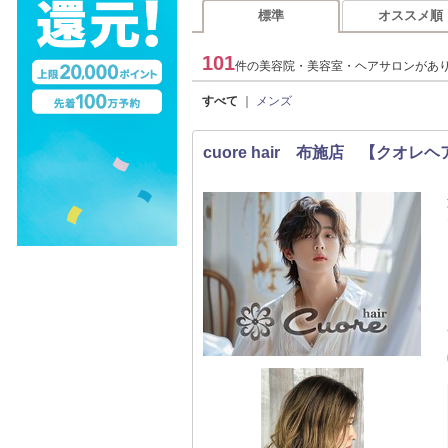
標準
オススメ順
101
件の美容院・美容室・ヘアサロンがあ
すべて
｜
メンズ
cuore hair 布施店 【クオレ