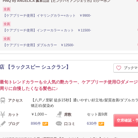
PINQ by ANGELICA 瓢箪山店【ピンクバイアンジェリカ】のクーポン
全員
【ケアブリーチ使用】イヤリングカラー+カット ￥9900-
全員
【ケアブリーチ使用】インナーカラー＋カット ￥11500-
全員
【ケアブリーチ使用】ダブルカラー ￥12500-
駅前店 【ラックスビー シュクラン】
ブックマ
最旬トレンドカラーも☆人気の艶カラー、ケアブリーチ使用◎ダメージ
周りに自慢したくなる髪色に♪
【八戸ノ里駅 徒歩15秒】通いやすい好立地♪髪質改善/ダブルカラ
アクセス
矯正/白髪染め
￥1,000～
セット面9席
カット
席数
空席確認・
896件
630件
ブログ
口コミ
UP
UP