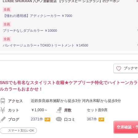
LUXBE SHUKRAN 八戸ノ里駅前店 【ラックスビー シュクラン】のクーポン
全員
【憧れの透明感】アディクシーカラー ￥7000
全員
ブリーチなしダブルカラー ￥10000
全員
バレイヤージュカラー＋TOKIOトリートメント ￥14500
ブックマ
SNSでも有名なスタイリスト在籍★ケアブリーチ特化でハイトーンカラ
ルカラーもおまかせ！
近鉄奈良線布施駅から徒歩3分 河内永和駅から徒歩9分
アクセス
￥1,000～
セット面9席
カット
席数
2371件
367件
ブログ
口コミ
UP
UP
空席確認・
スマート支払いOK