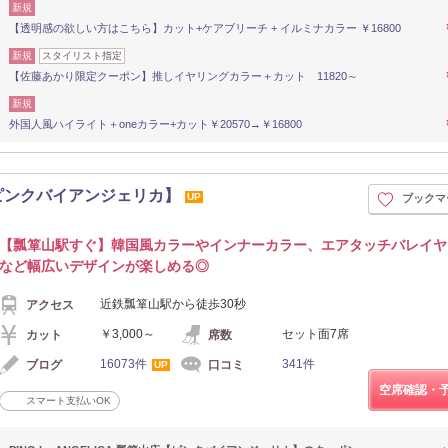
新規
【透明感の欲しい方はこちら】カット+ケアブリーチ + イルミナカラー ￥16800
新規
スタイリスト指定
【佐藤あかり限定クーポン】推しイヤリングカラー＋カット 11820～
新規
外国人風ハイライト＋oneカラー+カット￥20570→￥16800
山店【ピンクバイアンジェリカ】
UP
ブックマ
【瓢箪山駅すぐ】韓国風カラーやインナーカラー、エアタッチバレイヤ
など幅広いデザインが楽しめる◎
近鉄瓢箪山駅から徒歩30秒
アクセス
￥3,000～
セット面7席
カット
席数
16073件
341件
ブログ
口コミ
UP
空席確認・
スマート支払いOK