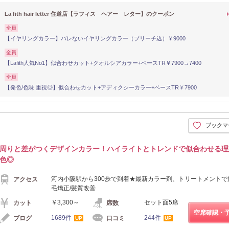
La fith hair letter 住道店【ラフィス ヘアー レター】のクーポン
全員
【イヤリングカラー】バレないイヤリングカラー（ブリーチ込）￥9000
全員
【Lafith人気No1】似合わせカット+クオルシアカラー+ベースTR￥7900→7400
全員
【発色/色味 重視◎】似合わせカット+アディクシーカラー+ベースTR￥7900
ブックマ
周りと差がつくデザインカラー！ハイライトとトレンドで似合わせる理
色◎
河内小阪駅から300歩で到着★最新カラー剤、トリートメントで
アクセス
毛矯正/髪質改善
￥3,300～
セット面5席
カット
席数
空席確認・
1689件
244件
ブログ
口コミ
UP
UP