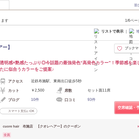
並
ります
1/6ペ
リストで表示
｜
ヘアー】
ブックマ
透明感×艶感たっぷり◎今話題の最強発色“高発色カラー”！季節感を楽
たに似合うカラーをご提案♪
近鉄布施駅、東南出口徒歩5秒
アクセス
￥2,500
セット面11席
カット
席数
10件
93件
ブログ
口コミ
空席確認・
スマート支払いOK
cuore hair 布施店 【クオレヘアー】のクーポン
全員