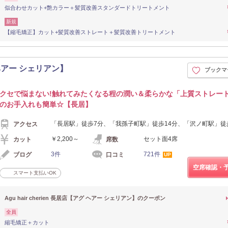
似合わせカット+艶カラー＋髪質改善スタンダードトリートメント
新規
【縮毛矯正】カット+髪質改善ストレート＋髪質改善トリートメント
グ ヘアー シェリアン】
ブックマ
クセで悩まない!触れてみたくなる程の潤い＆柔らかな「上質ストレー
のお手入れも簡単☆【長居】
「長居駅」徒歩7分、「我孫子町駅」徒歩14分、「沢ノ町駅」徒
アクセス
￥2,200～
セット面4席
カット
席数
3件
721件
ブログ
口コミ
UP
空席確認・
スマート支払いOK
Agu hair cherien 長居店【アグ ヘアー シェリアン】のクーポン
全員
縮毛矯正＋カット