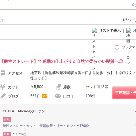
並
ます
1/5ペ
リストで表示
｜
ブックマ
【酸性ストレート】で感動の仕上がり☆自然で柔らかい髪質へ◎
地下鉄【御堂筋線昭和町駅４番出口より徒歩１分】【谷町線文ノ
アクセス
徒歩５分】
￥5,500～
セット面13席
カット
席数
空席確認・
651件
198件
ブログ
口コミ
UP
CLALA Abenoのクーポン
新規
酸性ストレートカット＋髪質改善トリートメント￥17000
新規
平日限定