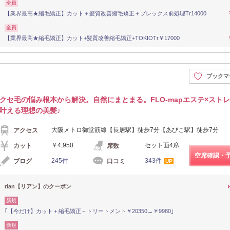
全員
【業界最高★縮毛矯正】カット＋髪質改善縮毛矯正＋プレックス前処理Tr14000
全員
【業界最高★縮毛矯正】カット+髪質改善縮毛矯正+TOKIOTr￥17000
ブックマ
クセ毛の悩み根本から解決。自然にまとまる。FLO-mapエステ×スト
叶える理想の美髪♪
大阪メトロ御堂筋線【長居駅】徒歩7分【あびこ駅】徒歩7分
アクセス
￥4,950
セット面4席
カット
席数
空席確認・
245件
343件
ブログ
口コミ
UP
rian【リアン】のクーポン
新規
｢【今だけ】カット＋縮毛矯正＋トリートメント￥20350→￥9980｣
新規