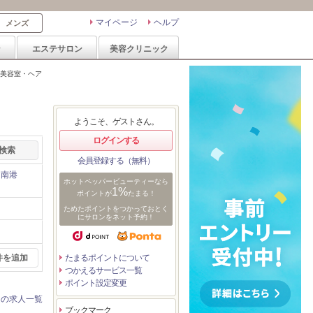
マイページ
ヘルプ
メンズ
ン
エステサロン
美容クリニック
美容室・ヘア
ようこそ、ゲストさん。
ログインする
会員登録する（無料）
・南港
ホットペッパービューティーなら
1%
ポイントが
たまる！
ためたポイントをつかっておとく
にサロンをネット予約！
件を追加
たまるポイントについて
つかえるサービス一覧
ポイント設定変更
ンの求人一覧
ブックマーク