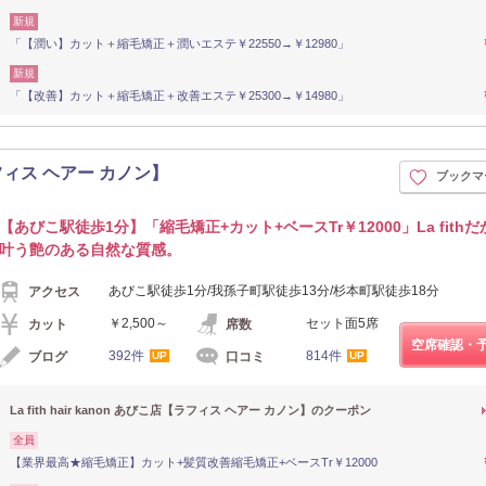
新規
「【潤い】カット＋縮毛矯正＋潤いエステ￥22550→￥12980」
新規
「【改善】カット＋縮毛矯正＋改善エステ￥25300→￥14980」
店【ラフィス ヘアー カノン】
ブックマ
【あびこ駅徒歩1分】「縮毛矯正+カット+ベースTr￥12000」La fith
叶う艶のある自然な質感。
あびこ駅徒歩1分/我孫子町駅徒歩13分/杉本町駅徒歩18分
アクセス
￥2,500～
セット面5席
カット
席数
空席確認・
392件
814件
ブログ
口コミ
UP
UP
La fith hair kanon あびこ店【ラフィス ヘアー カノン】のクーポン
全員
【業界最高★縮毛矯正】カット+髪質改善縮毛矯正+ベースTr￥12000