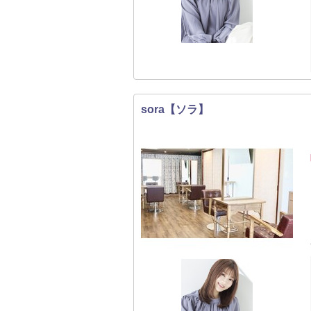
sora【ソラ】