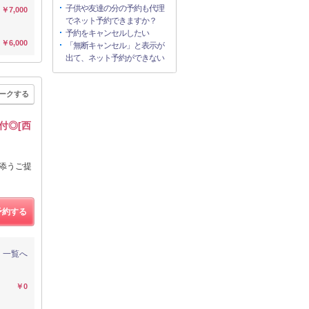
子供や友達の分の予約も代理
￥7,000
でネット予約できますか？
予約をキャンセルしたい
￥6,000
「無断キャンセル」と表示が
出て、ネット予約ができない
ークする
付◎[西
り添うご提
予約する
一覧へ
￥0