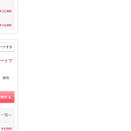
￥12,980
￥14,980
ークする
レートで
 姫松
予約する
一覧へ
￥9,980