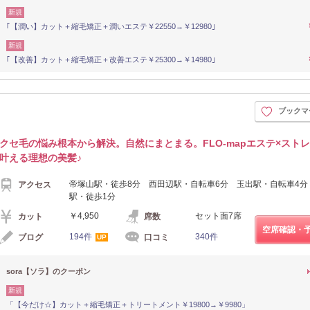
新規
｢【潤い】カット＋縮毛矯正＋潤いエステ￥22550→￥12980｣
新規
｢【改善】カット＋縮毛矯正＋改善エステ￥25300→￥14980｣
ブックマ
クセ毛の悩み根本から解決。自然にまとまる。FLO-mapエステ×スト
叶える理想の美髪♪
帝塚山駅・徒歩8分 西田辺駅・自転車6分 玉出駅・自転車4分
アクセス
駅・徒歩1分
￥4,950
セット面7席
カット
席数
空席確認・
194件
340件
ブログ
口コミ
UP
sora【ソラ】のクーポン
新規
「【今だけ☆】カット＋縮毛矯正＋トリートメント￥19800→￥9980」