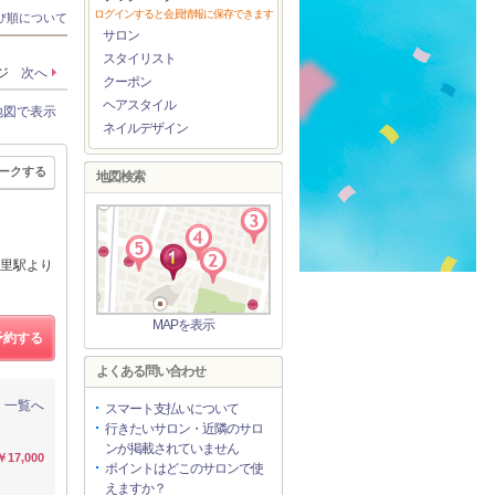
ログインすると会員情報に保存できます
び順について
サロン
スタイリスト
ージ
次へ
クーポン
ヘアスタイル
地図で表示
ネイルデザイン
ークする
地図検索
里駅より
MAPを表示
予約する
よくある問い合わせ
一覧へ
スマート支払いについて
行きたいサロン・近隣のサロ
ンが掲載されていません
￥17,000
ポイントはどこのサロンで使
えますか？