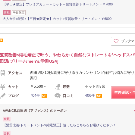
【平日★限定】プレミアカラー＋カット＋髪質改善トリートメント￥7000
新規
平日限定
大人女性×艶髪♪【平日★限定★】カット+髪質改善トリートメント￥6000
UP
ブックマ
髪質改善×縮毛矯正で叶う。やわらかく自然なストレートを*ヘッドスパ
田辺/ブリーチ/men's/学割U24]
西田辺駅10秒/親身に寄り添うカウンセリング好評*お悩みに寄
アクセス
案◎
￥5,500～
セット面8席
カット
席数
空席確認・
704件
406件
ブログ
口コミ
UP
UP
AVANCE.西田辺【アヴァンス】のクーポン
全員
【髪質改善/トリートメントor縮毛矯正】迷ったらこちらをお選びください！
全員