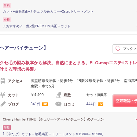
全員
カット+縮毛矯正+ナチュラル色カラー+2stepトリートメント
全員
☆おすすめ☆ 艶×艶PREMIUM矯正＋カット
チェリーヘアーバイチューン】
ブックマ
クセ毛の悩み根本から解決。自然にまとまる。FLO-mapエステ×スト
叶える理想の美髪♪
御堂筋線長居駅・徒歩4分 JR阪和線長居駅・徒歩2分 南海高
アクセス
東駅・車で5分
￥4,400
セット面6席
カット
席数
空席確認・
341件
444件
ブログ
口コミ
UP
UP
Cherry Hair by TUNE 【チェリーヘアーバイチューン】のクーポン
新規
｢【今だけ】カット＋縮毛矯正＋トリートメント￥19800→￥9980｣