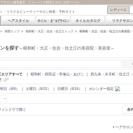
サロン/縮毛矯正・ストレートが得意なサロン(1/5ページ)
レディース
ン ・リラク＆ビューティーサロン検索・予約サイト
ヘアスタイル
ネイル・まつげサロン
ネイルカタログ
リラクサロ
>
関西トップ
>
昭和町・大正・住吉・住之江トップ
>
昭和町・大正・住吉・住之江の美容院・
ンを探す
～昭和町・大正・住吉・住之江の美容院・美容室～
江エリアすべて
｜
昭和町・西田辺・帝塚山・あびこ
｜
西九条・弁天町・住之江
更
明日（8/9）
｜
土曜日（8/15）
｜
日曜日（8/16）
｜
カレンダー指定
条
ヘアサロ