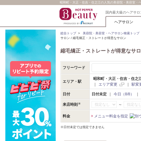
昭和町・大正・住吉・住之江の人気の美容院・美容室・ヘア
国内最大級のヘアサロ
ヘアサロン
総合トップ
>
美容院・美容室・ヘアサロン検索トップ
サロン / 縮毛矯正・ストレートが得意なサロン
縮毛矯正・ストレートが得意なサロ
フリーワード
昭和町・大正・住吉・住之
エリア・駅
｜
エリア変更
｜
駅変
日付
日付未定
｜
今日（8/8）
｜
～
来店時刻
料金
メニュー料金を指定
※日付未定では指定できません