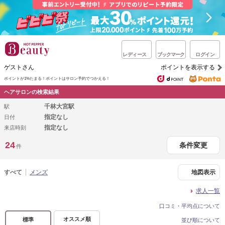
レディース
ブックマーク
ログイン
ゲストさん
ポイントを表示する
ポイントが1%たまる！
ポイントはサロン予約でつかえる！
ヘアサロンの検索結果
千林大宮駅
駅
指定なし
日付
指定なし
来店時刻
24
条件変更
件
すべて
メンズ
地図表示
求人一覧
口コミ・平均点について
オススメ順
標準
並び順について