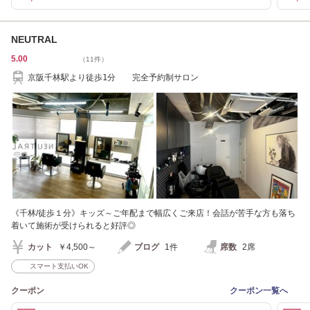
NEUTRAL
5.00
（11件）
京阪千林駅より徒歩1分 完全予約制サロン
《千林/徒歩１分》キッズ～ご年配まで幅広くご来店！会話が苦手な方も落ち
着いて施術が受けられると好評◎
カット
￥4,500～
ブログ
1件
席数
2席
スマート支払いOK
クーポン
クーポン一覧へ