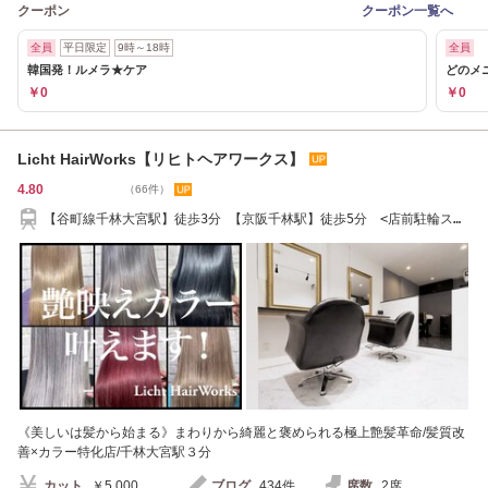
クーポン
クーポン一覧へ
全員
平日限定
9時～18時
全員
韓国発！ルメラ★ケア
どのメ
￥0
￥0
Licht HairWorks【リヒトヘアワークス】
4.80
（66件）
【谷町線千林大宮駅】徒歩3分 【京阪千林駅】徒歩5分 <店前駐輪スペ
ース有り>
《美しいは髪から始まる》まわりから綺麗と褒められる極上艶髪革命/髪質改
善×カラー特化店/千林大宮駅３分
カット
￥5,000
ブログ
434件
席数
2席