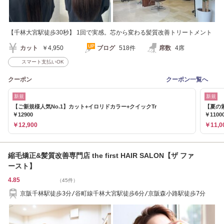
【千林大宮駅徒歩30秒】 1回で実感。芯から変わる髪質改善トリートメント
カット
￥4,950
ブログ
518件
席数
4席
スマート支払いOK
クーポン
クーポン一覧へ
新規
新規
【ご新規様人気No.1】カット+イロリドカラー+クイックTr
【夏の
￥12900
￥1100
￥12,900
￥11,0
縮毛矯正&髪質改善専門店 the first HAIR SALON【ザ ファ
ースト】
4.85
（45件）
京阪千林駅徒歩3分/谷町線千林大宮駅徒歩6分/京阪森小路駅徒歩7分