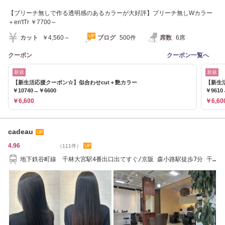
【ブリーチ無しで作る透明感のあるカラーが大好評】ブリーチ無しWカラー
＋en'tTr ￥7700～
カット
￥4,560～
ブログ
500件
席数
6席
クーポン
クーポン一覧へ
新規
新規
【新生活応援クーポン☆】似合わせcut＋艶カラー
【新生
￥10740→￥6600
￥9610
￥6,600
￥6,60
cadeau
4.96
（111件）
地下鉄谷町線 千林大宮駅4番出口出てすぐ/京阪 森小路駅徒歩7分 千
林駅徒歩10分