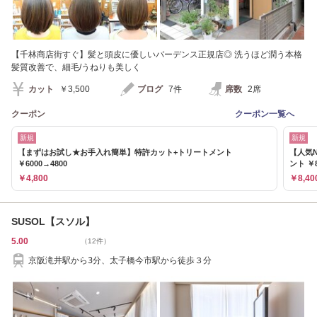
【千林商店街すぐ】髪と頭皮に優しいバーデンス正規店◎ 洗うほど潤う本格
髪質改善で、細毛/うねりも美しく
カット
￥3,500
ブログ
7件
席数
2席
クーポン
クーポン一覧へ
新規
新規
【まずはお試し★お手入れ簡単】特許カット+トリートメント
【人気
￥6000→4800
ント ￥8
￥4,800
￥8,40
SUSOL【スソル】
5.00
（12件）
京阪滝井駅から3分、太子橋今市駅から徒歩３分