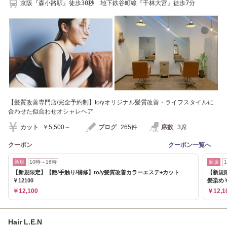
京阪『森小路駅』徒歩30秒 地下鉄谷町線『千林大宮』徒歩7分
【髪質改善専門店/完全予約制】to/yオリジナル髪質改善・ライフスタイルに
合わせた似合わせオシャレヘア
カット
￥5,500～
ブログ
265件
席数
3席
クーポン
クーポン一覧へ
新規
10時～16時
新規
【新規限定】【艶/手触り/補修】to/y髪質改善カラーエステ+カット
【新規
￥12100
髪染め￥
￥12,100
￥12,1
Hair L.E.N