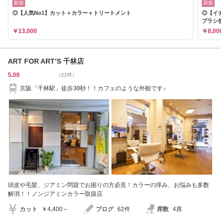
新規
新規
◎【人気No1】カット＋カラー＋トリートメント
◎【イ
ブラシ
￥13,000
￥8,00
ART FOR ART’S 千林店
5.00
（21件）
京阪「千林駅」徒歩30秒！！カフェのような外観です☆
頭皮や毛髪、ジアミン問題でお困りの方必見！カラーの痒み、お悩みも多数
解消！！ノンジアミンカラー取扱店
カット
￥4,400～
ブログ
62件
席数
4席