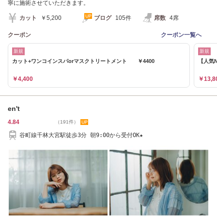
寧に施術させていただきます。
カット
￥5,200
ブログ
105件
席数
4席
クーポン
クーポン一覧へ
新規
新規
カット+ワンコインスパorマスクトリートメント ￥4400
【人気N
￥4,400
￥13,8
en't
4.84
（191件）
谷町線千林大宮駅徒歩3分 朝9:00から受付OK★