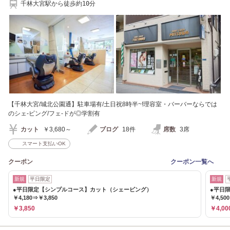
千林大宮駅から徒歩約10分
【千林大宮/城北公園通】駐車場有/土日祝8時半~!理容室・バーバーならでは
のシェ-ビング/フェ-ドが◎学割有
カット
￥3,680～
ブログ
18件
席数
3席
スマート支払いOK
クーポン
クーポン一覧へ
新規
平日限定
新規
●平日限定【シンプルコース】カット（シェービング）
●平日
￥4,180⇒￥3,850
￥4,50
￥3,850
￥4,00