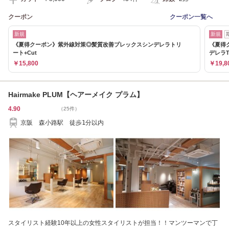
クーポン
クーポン一覧へ
新規
新規
《夏得クーポン》紫外線対策◎髪質改善プレックスシンデレラトリ
《夏得
ート+Cut
デレラTr
￥15,800
￥19,8
Hairmake PLUM【ヘアーメイク プラム】
4.90
（25件）
京阪 森小路駅 徒歩1分以内
スタイリスト経験10年以上の女性スタイリストが担当！！マンツーマンで丁