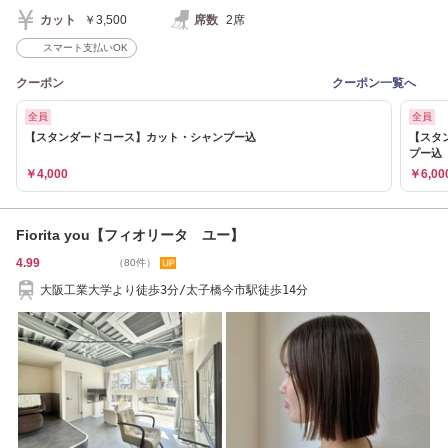
カット
￥3,500
席数
2席
スマート支払いOK
クーポン
クーポン一覧へ
全員
全員
【スタンダードコース】カット・シャンプー込
【スタ
プー込
￥4,000
￥6,00
Fiorita you【フィオリータ ユー】
4.99
（80件）
大阪工業大学より徒歩3分/太子橋今市駅徒歩14分