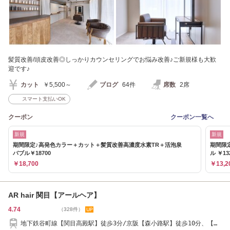
髪質改善/頭皮改善◎しっかりカウンセリングでお悩み改善♪ご新規様も大歓
迎です♪
カット
￥5,500～
ブログ
64件
席数
2席
スマート支払いOK
クーポン
クーポン一覧へ
新規
新規
期間限定♪高発色カラー＋カット＋髪質改善高濃度水素TR＋活泡泉
期間限
バブル￥18700
ル ￥13
￥18,700
￥13,2
AR hair 関目【アールヘア】
4.74
（328件）
地下鉄谷町線【関目高殿駅】徒歩3分/京阪【森小路駅】徒歩10分、【関