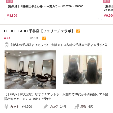
新規
新規
【新規様】骨格補正似合わせcut＋艶カラー ￥10750→￥8800
【新規
￥1301
￥8,800
￥9,90
FELICE LABO 千林店【フェリーチェラボ】
4.73
（201件）
京阪本線千林駅より徒歩2分 大阪メトロ谷町線千林大宮駅より徒歩5分
【千林駅/千林大宮駅】駅すぐ！アットホーム空間で30代からの白髪ケア＆髪
質改善ケア。メンズ19時まで受付!
カット
￥4,500
ブログ
14件
席数
4席