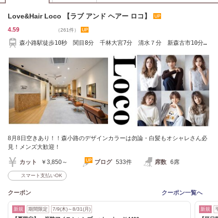
Love&Hair Loco 【ラブ アンド ヘアー ロコ】
4.59
（261件）
森小路駅徒歩10秒 関目8分 千林大宮7分 清水７分 新森古市10分
太子橋今市10分
8月8日空きあり！！森小路のデザインカラーは勿論・白髪もオシャレさん必
見！メンズ大歓迎！
カット
￥3,850～
ブログ
533件
席数
6席
スマート支払いOK
クーポン
クーポン一覧へ
新規
期間限定
7/9(木)～8/31(月)
新規