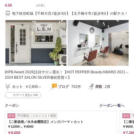
4.56
（57件）
地下鉄谷町線【千林大宮/徒歩3分】【太子橋今市/徒歩9分】の駅チカ！
[HPB Award 2026]注目サロン選出！【HOT PEPPER Beauty AWARD 2021～
2024 BEST SALON SILVER連続受賞☆】
カット
￥2,800～
ブログ
702件
席数
2席
スマート支払いOK
クーポン
クーポン一覧へ
新規
平日限定
スタイリスト指定
新規
【ご新規様／水木金曜限定】メンズパーマ + カット
【ご新
￥12000→￥8000
￥9600
￥8,000
￥7,20