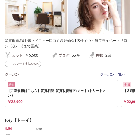
髪質改善/縮毛矯正メニュー口コミ高評価☆1名様ずつ担当プライベートサロ
ン《夜21時まで営業》
カット
￥5,500
ブログ
55件
席数
2席
スマート支払いOK
クーポン
クーポン一覧へ
新規
全員
【ご新規様はこちら】髪質相談+髪質改善矯正+カット+トリートメ
【３時
ント
￥22,000
￥22,0
to/y【トーイ】
4.94
（38件）