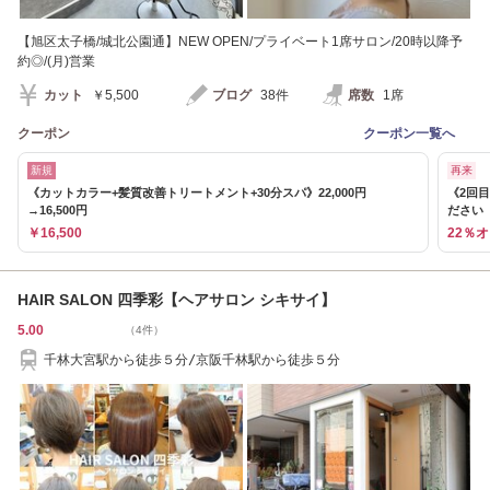
【旭区太子橋/城北公園通】NEW OPEN/プライベート1席サロン/20時以降予
約◎/(月)営業
カット
￥5,500
ブログ
38件
席数
1席
クーポン
クーポン一覧へ
新規
再来
《カットカラー+髪質改善トリートメント+30分スパ》22,000円
《2回
→16,500円
ださい
￥16,500
22％
HAIR SALON 四季彩【ヘアサロン シキサイ】
5.00
（4件）
千林大宮駅から徒歩５分/京阪千林駅から徒歩５分