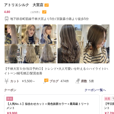
アトリエシルク 大宮店
4.80
（125件）
地下鉄谷町筋線千林大宮より5分/京阪森小路より徒歩5分
【千林大宮５分/当日予約◎】トレンド×大人可愛いを叶える☆ハイライト/ハ
イトーン/縮毛矯正/髪質改善
カット
￥5,500～
ブログ
474件
席数
5席
クーポン
クーポン一覧へ
新規
全員
【人気No.１】似合わせカット＋発色抜群カラー＋最高級トリート
【平日
メント
ント
￥9,900
￥7,70