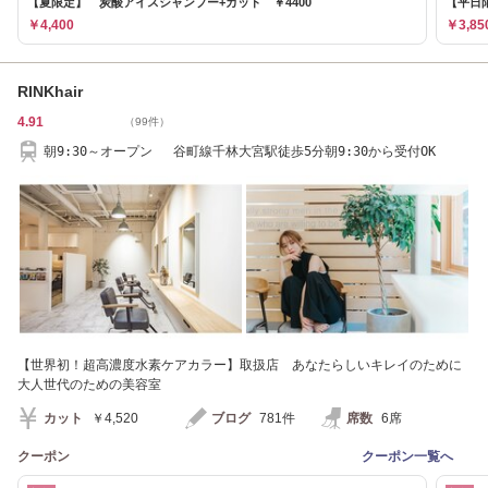
【夏限定】 炭酸アイスシャンプー+カット ￥4400
【平日
￥4,400
￥3,85
RINKhair
4.91
（99件）
朝9:30～オープン 谷町線千林大宮駅徒歩5分朝9:30から受付OK
【世界初！超高濃度水素ケアカラー】取扱店 あなたらしいキレイのために
大人世代のための美容室
カット
￥4,520
ブログ
781件
席数
6席
クーポン
クーポン一覧へ