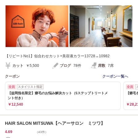
目駅】徒歩8分
【リピートNo1】似合わせカット+美容液カラー13728→10982
カット
￥5,500
ブログ
78件
席数
7席
クーポン
クーポン一覧へ
全員
スタイリスト指定
全員
【益岡指名限定】癖毛のお悩み解決カット（5ステップトリートメ
【癖毛
ント付き）
￥12,540
￥28,2
HAIR SALON MITSUWA【ヘアーサロン ミツワ】
4.69
（43件）