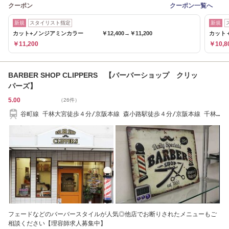
クーポン
クーポン一覧へ
新規
スタイリスト指定
新規
カット+ノンジアミンカラー ￥12,400→￥11,200
カット＋
￥11,200
￥10,8
BARBER SHOP CLIPPERS 【バーバーショップ クリッ
パーズ】
5.00
（26件）
谷町線 千林大宮徒歩４分/京阪本線 森小路駅徒歩４分/京阪本線 千林
駅徒歩７分
フェードなどのバーバースタイルが人気◎他店でお断りされたメニューもご
相談ください【理容師求人募集中】