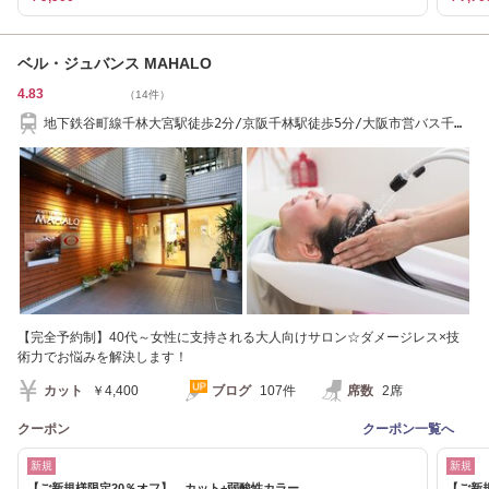
ベル・ジュバンス MAHALO
4.83
（14件）
地下鉄谷町線千林大宮駅徒歩2分/京阪千林駅徒歩5分/大阪市営バス千林
徒歩6分
【完全予約制】40代～女性に支持される大人向けサロン☆ダメージレス×技
術力でお悩みを解決します！
カット
￥4,400
ブログ
107件
席数
2席
クーポン
クーポン一覧へ
新規
新規
【ご新規様限定20％オフ】 カット+弱酸性カラー
【ご新