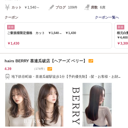
カット
￥1,540～
ブログ
109件
席数
6席
クーポン
クーポン一覧へ
新規
新規
ご新規様限定価格 カット ￥1,540→ ￥1,430
根元白髪
￥4,40
￥1,430
￥3,30
hairs BERRY 喜連瓜破店【ヘアーズ ベリー】
4.39
（174件）
地下鉄谷町線・喜連瓜破駅徒歩1分【予約優先制】☆髪・お客様・お財布
に優しいサロン