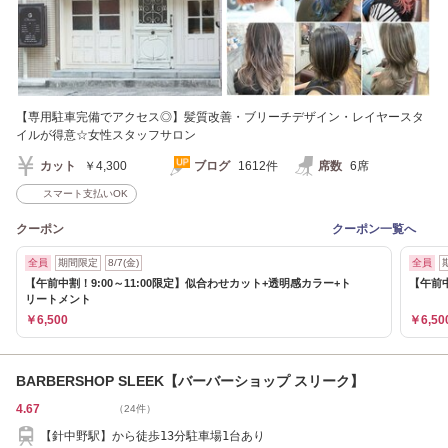
【専用駐車完備でアクセス◎】髪質改善・ブリーチデザイン・レイヤースタ
イルが得意☆女性スタッフサロン
カット
￥4,300
ブログ
1612件
席数
6席
スマート支払いOK
クーポン
クーポン一覧へ
全員
期間限定
8/7(金)
全員
【午前中割！9:00～11:00限定】似合わせカット+透明感カラー+ト
【午前
リートメント
￥6,500
￥6,50
BARBERSHOP SLEEK【バーバーショップ スリーク】
4.67
（24件）
【針中野駅】から徒歩13分駐車場1台あり