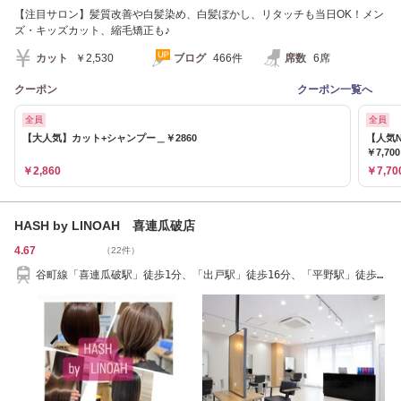
【注目サロン】髪質改善や白髪染め、白髪ぼかし、リタッチも当日OK！メン
ズ・キッズカット、縮毛矯正も♪
カット
￥2,530
ブログ
466件
席数
6席
クーポン
クーポン一覧へ
全員
全員
【大人気】カット+シャンプー＿￥2860
【人気
￥7,70
￥2,860
￥7,70
HASH by LINOAH 喜連瓜破店
4.67
（22件）
谷町線「喜連瓜破駅」徒歩1分、「出戸駅」徒歩16分、「平野駅」徒歩
19分