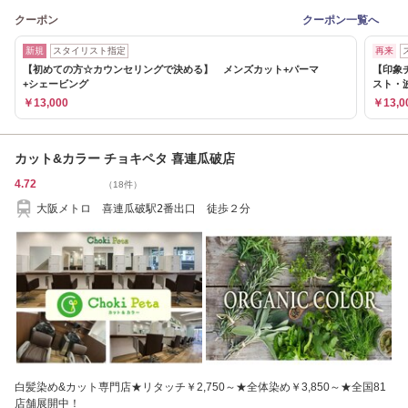
クーポン
クーポン一覧へ
新規
スタイリスト指定
再来
【初めての方☆カウンセリングで決める】 メンズカット+パーマ
【印象
+シェービング
スト・
￥13,000
￥13,0
カット&カラー チョキペタ 喜連瓜破店
4.72
（18件）
大阪メトロ 喜連瓜破駅2番出口 徒歩２分
白髪染め&カット専門店★リタッチ￥2,750～★全体染め￥3,850～★全国81
店舗展開中！