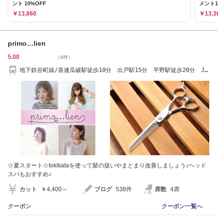
ント 10%OFF
メント1
￥13,860
￥13,3
primo…lien
5.00
（9件）
地下鉄谷町線/喜連瓜破駅徒歩10分 出戸駅15分 平野駅徒歩20分 JR
平野駅徒歩30分
☆夏スタート☆tokikataを使って髪の扱いやまとまり改善しましょう♪ヘッド
スパもおすすめ♪
カット
￥4,400～
ブログ
538件
席数
4席
クーポン
クーポン一覧へ