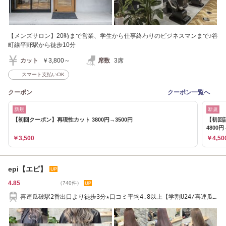
【メンズサロン】20時まで営業、学生から仕事終わりのビジネスマンまで♪谷
町線平野駅から徒歩10分
カット
￥3,800～
席数
3席
スマート支払いOK
クーポン
クーポン一覧へ
新規
新規
【初回クーポン】再現性カット 3800円→3500円
【初回
4800円
￥3,500
￥4,50
epi【エピ】
4.85
（740件）
喜連瓜破駅2番出口より徒歩3分★口コミ平均4.8以上【学割U24/喜連瓜
破/髪質改善】