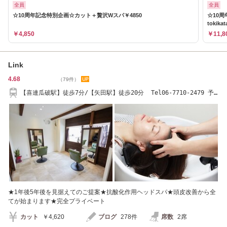
全員
全員
☆10周年記念特別企画☆カット＋贅沢Wスパ￥4850
☆10
tokika
￥4,850
￥11,8
Link
4.68
（79件）
【喜連瓜破駅】徒歩7分/【矢田駅】徒歩20分 Tel06-7710-2479 予
約×でもお電話下さい
★1年後5年後を見据えてのご提案★抗酸化作用ヘッドスパ★頭皮改善から全
てが始まります★完全プライベート
カット
￥4,620
ブログ
278件
席数
2席