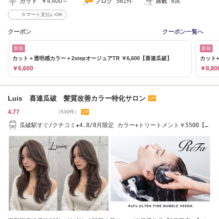
カット
￥4,400～
ブログ
581件
席数
8席
スマート支払いOK
クーポン
クーポン一覧へ
新規
新規
カット＋透明感カラー＋2stepオージュアTR ￥6,600【喜連瓜破】
カット+
￥6,600
￥8,80
Luis 喜連瓜破 髪質改善カラー特化サロン
4.77
（530件）
瓜破駅すぐ/クチコミ★4.8/8月限定 カラー+トリートメント￥5500【髪
質改善/平野区】