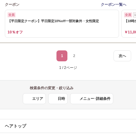
クーポン
クーポン一覧へ
全員
全員
【平日限定クーポン】平日限定10%off一部対象外・女性限定
【18時
10％オフ
￥11,0
1
2
次へ
1 / 2ページ
検索条件の変更・絞り込み
エリア
日時
メニュー･詳細条件
ヘアトップ