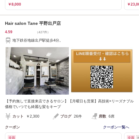
￥8,000
￥23,0
Hair salon Tane 平野出戸店
4.59
（427件）
地下鉄谷地線出戸駅徒歩4分。
【予約無しで直接来店できるサロン】【月曜日も営業】高技術×リーズナブル
価格でいつでも綺麗な髪をキープ
カット
￥2,300
ブログ
26件
席数
6席
クーポン
クーポン一覧へ
全員
全員