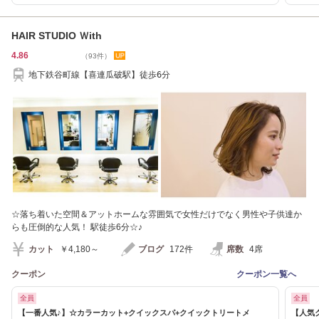
HAIR STUDIO Ｗith
4.86
（93件）
地下鉄谷町線【喜連瓜破駅】徒歩6分
☆落ち着いた空間＆アットホームな雰囲気で女性だけでなく男性や子供達か
らも圧倒的な人気！ 駅徒歩6分☆♪
カット
￥4,180～
ブログ
172件
席数
4席
クーポン
クーポン一覧へ
全員
全員
【一番人気♪】☆カラーカット+クイックスパ+クイックトリートメ
【人気