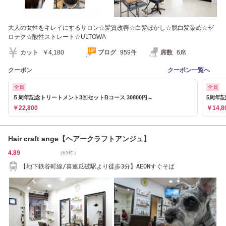
大人の女性をキレイにするサロン☆髪質改善☆白髪ぼかし☆脱白髪染め☆ゼ
ロテク☆酸性ストレート☆ULTOWA
カット
￥4,180
ブログ
959件
席数
6席
クーポン
クーポン一覧へ
全員
全員
５周年記念トリートメント3回セットBコース 30800円→
5周年記
￥22,800
￥14,8
Hair craft ange【ヘアークラフトアンジュ】
4.89
（65件）
【地下鉄谷町線/喜連瓜破駅より徒歩3分】AEONすぐそば