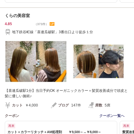
くらの美容室
4.85
（373件）
地下鉄谷町線「喜連瓜破駅」3番出口より徒歩１分
【喜連瓜破駅1分】当日予約OK オーガニックカラー＋髪質改善成分で頭皮と
髪に優しい施術♪
カット
￥4,000
ブログ
147件
席数
5席
クーポン
クーポン一覧へ
再来
再来
カット＋カラーリタッチ＋AM処理剤 ￥9,500～→￥8,000～
髪質改善