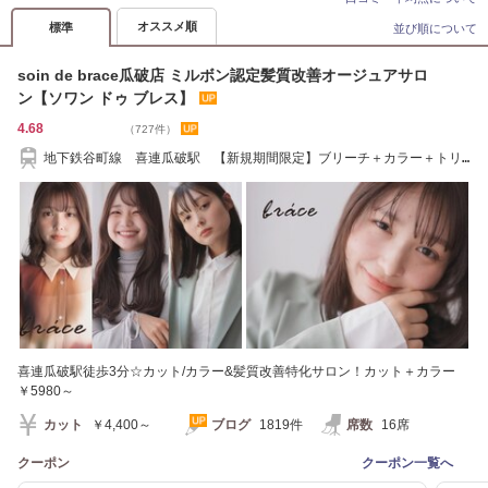
オススメ順
標準
並び順について
soin de brace瓜破店 ミルボン認定髪質改善オージュアサロ
ン【ソワン ドゥ ブレス】
4.68
（727件）
地下鉄谷町線 喜連瓜破駅 【新規期間限定】ブリーチ＋カラー＋トリ
ートメント￥9980
喜連瓜破駅徒歩3分☆カット/カラー&髪質改善特化サロン！カット＋カラー
￥5980～
カット
￥4,400～
ブログ
1819件
席数
16席
クーポン
クーポン一覧へ