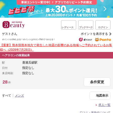
レディース
ブックマーク
ログイン
ゲストさん
ポイントを表示する
ポイントが1%たまる！
ポイントはサロン予約でつかえる！
【重要】熊本県熊本地方で発生した地震の影響のある地域へご予約されているお客
様へ（2026年7月28日）
ヘアサロンの検索結果
喜連瓜破駅
駅
指定なし
日付
指定なし
来店時刻
28
条件変更
件
すべて
メンズ
地図表示
求人一覧
口コミ・平均点について