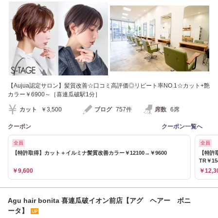
【Aujua認定サロン】髪質改善☆口コミ高評価◎リピート率NO.1☆カット+艶
カラー￥6900～［喜連瓜破駅1分］
カット
￥3,500
ブログ
757件
席数
6席
クーポン
クーポン一覧へ
全員
全員
【特許取得】カット＋イルミナ髪質改善カラー￥12100→￥9600
【特許
TR￥15
￥9,600
￥12,3
Agu hair bonita 喜連瓜破イオン前店【アグ ヘアー ボニ
ータ】