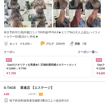
本日予約可◎高評価口コミ700件超/平均4.8★エリアNo1大人上品なハイライ
トカラー/白髪ぼかし特化★
カット
￥4,400～
ブログ
2084件
席数
7席
クーポン
クーポン一覧へ
新規
新規
《epiのクオリティを実感★》圧倒的透明感☆カラー＋カット
《ep
￥11000→￥7700
￥1320
￥7,700
￥8,80
S-TAGE 喜連店 【エステージ】
4.85
（187件）
地下鉄谷町線喜連瓜破駅3番出口より徒歩約1分