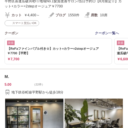
平野区喜連瓜破30秒☆地域No.1髪質改善サロン/当日予約◎【8月限定☆】カ
ット+カラー+2stepオージュア￥7700
カット
￥4,400～
ブログ
1550件
席数
10席
スマート支払いOK
クーポン
クーポン一覧へ
新規
新規
【ReFaファインバブル付き☆】カット+カラー+2stepオージュア
【ReF
￥7700【平野】
連瓜破
￥7,700
￥6,60
M.
5.00
（22件）
地下鉄谷町線平野駅から徒歩10分