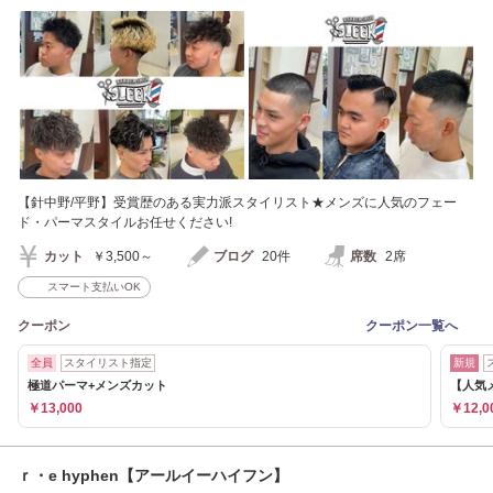
【針中野/平野】受賞歴のある実力派スタイリスト★メンズに人気のフェー
ド・パーマスタイルお任せください!
カット
￥3,500～
ブログ
20件
席数
2席
スマート支払いOK
クーポン
クーポン一覧へ
全員
スタイリスト指定
新規
極道パーマ+メンズカット
【人気
￥13,000
￥12,0
ｒ・e hyphen【アールイーハイフン】