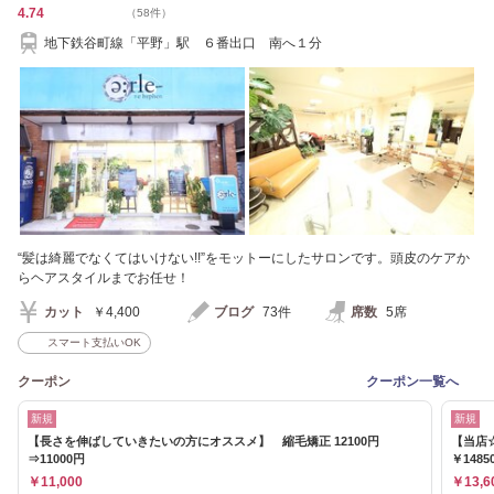
4.74
（58件）
地下鉄谷町線「平野」駅 ６番出口 南へ１分
“髪は綺麗でなくてはいけない!!”をモットーにしたサロンです。頭皮のケアか
らヘアスタイルまでお任せ！
カット
￥4,400
ブログ
73件
席数
5席
スマート支払いOK
クーポン
クーポン一覧へ
新規
新規
【長さを伸ばしていきたいの方にオススメ】 縮毛矯正 12100円
【当店
⇒11000円
￥1485
￥11,000
￥13,6