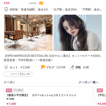
4.54
（185件）
谷町線「喜連瓜破駅」徒歩1分、「出戸駅」徒歩16分、「平野駅」徒歩
19分
【HPB AWARD2026 BESTSALON 注目サロン選出】カット+カラー￥6300♪
髪質改善・TOKIO取扱い！<喜連瓜破>
カット
￥3,500
ブログ
1374件
席数
10席
スマート支払いOK
クーポン
クーポン一覧へ
新規
平日限定
新規
【新規☆平日限定】 カラー+カット+ムコタトリートメント
【平日
￥7400
￥7,400
￥6,50