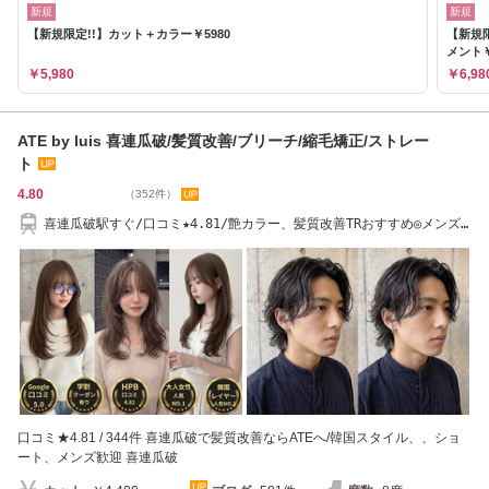
新規
新規
【新規限定!!】カット＋カラー￥5980
【新規
メント￥
￥5,980
￥6,98
ATE by luis 喜連瓜破/髪質改善/ブリーチ/縮毛矯正/ストレー
ト
4.80
（352件）
喜連瓜破駅すぐ/口コミ★4.81/艶カラー、髪質改善TRおすすめ◎メンズ/
ショートカット
口コミ★4.81 / 344件 喜連瓜破で髪質改善ならATEへ/韓国スタイル、、ショ
ート、メンズ歓迎 喜連瓜破