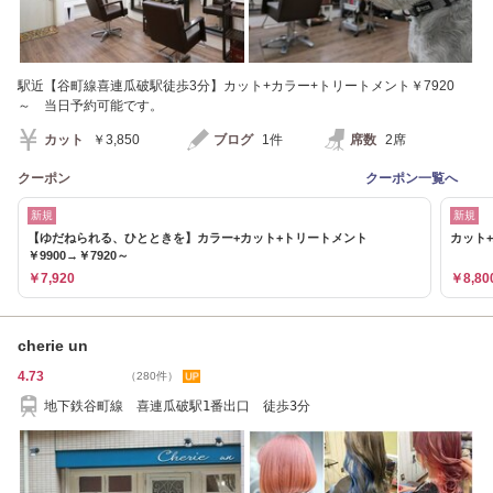
駅近【谷町線喜連瓜破駅徒歩3分】カット+カラー+トリートメント￥7920
～ 当日予約可能です。
カット
￥3,850
ブログ
1件
席数
2席
クーポン
クーポン一覧へ
新規
新規
【ゆだねられる、ひとときを】カラー+カット+トリートメント
カット+
￥9900→￥7920～
￥7,920
￥8,80
cherie un
4.73
（280件）
地下鉄谷町線 喜連瓜破駅1番出口 徒歩3分