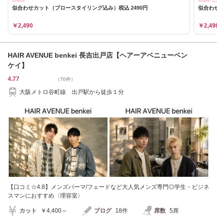
似合わせカット（ブロースタイリング込み）税込 2490円
似合わ
￥2,490
￥2,49
HAIR AVENUE benkei 長吉出戸店【ヘアーアベニューベン
ケイ】
4.77
（70件）
大阪メトロ谷町線 出戸駅から徒歩１分
【口コミ☆4.8】メンズパーマ/フェードなど大人気メンズ専門◎学生・ビジネ
スマンにおすすめ〈理容室〉
カット
￥4,400～
ブログ
18件
席数
5席