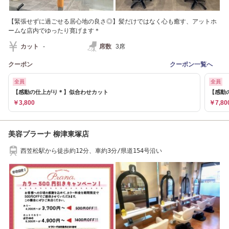
【緊張せずに過ごせる居心地の良さ◎】髪だけではなく心も癒す、アットホ
ームな店内でゆったり寛げます＊
カット
-
席数
3席
クーポン
クーポン一覧へ
全員
全員
【感動の仕上がり＊】似合わせカット
【感動
￥3,800
￥7,80
美容プラーナ 柳津東塚店
西笠松駅から徒歩約12分、車約3分/県道154号沿い