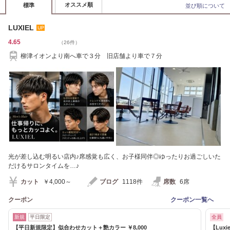
オススメ順
標準
並び順について
LUXIEL
4.65
（26件）
柳津イオンより南へ車で３分 旧店舗より車で７分
光が差し込む明るい店内♪席感覚も広く、お子様同伴◎ゆったりお過ごしいた
だけるサロンタイムを…♪
カット
￥4,000～
ブログ
1118件
席数
6席
クーポン
クーポン一覧へ
新規
平日限定
全員
【平日新規限定】似合わせカット＋艶カラー ￥8,000
【Lux