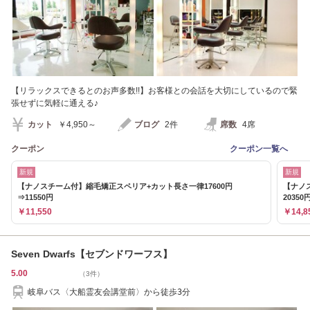
【リラックスできるとのお声多数!!】お客様との会話を大切にしているので緊
張せずに気軽に通える♪
カット
￥4,950～
ブログ
2件
席数
4席
クーポン
クーポン一覧へ
新規
新規
【ナノスチーム付】縮毛矯正スペリア+カット長さ一律17600円
【ナノ
⇒11550円
20350
￥11,550
￥14,8
Seven Dwarfs【セブンドワーフス】
5.00
（3件）
岐阜バス〈大船霊友会講堂前〉から徒歩3分