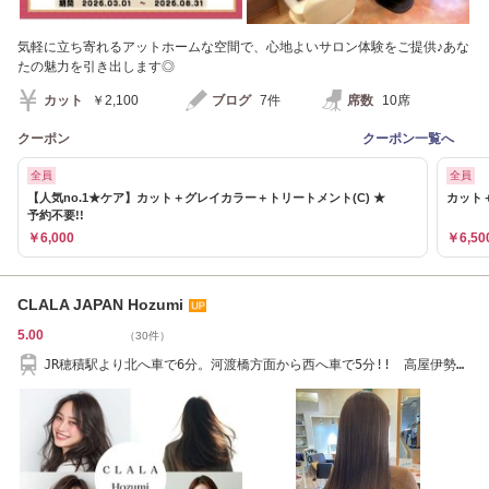
気軽に立ち寄れるアットホームな空間で、心地よいサロン体験をご提供♪あな
たの魅力を引き出します◎
カット
￥2,100
ブログ
7件
席数
10席
クーポン
クーポン一覧へ
全員
全員
【人気no.1★ケア】カット＋グレイカラー＋トリートメント(C) ★
カット
予約不要!!
￥6,000
￥6,50
CLALA JAPAN Hozumi
5.00
（30件）
JR穂積駅より北へ車で6分。河渡橋方面から西へ車で5分!! 高屋伊勢田
東を左折。