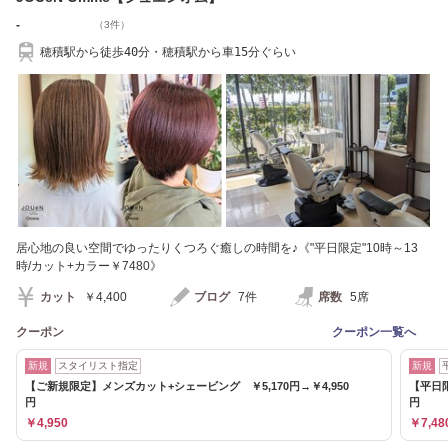
-
（3件）
穂積駅から徒歩40分・穂積駅から車15分ぐらい
居心地の良い空間でゆったりくつろぐ癒しの時間を♪《"平日限定"10時～13
時/カット+カラー￥7480》
カット
￥4,400
ブログ
7件
席数
5席
クーポン
クーポン一覧へ
新規
スタイリスト指定
新規
【ご新規限定】メンズカット+シェービング ￥5,170円→￥4,950
【平日限
円
円
￥4,950
￥7,48