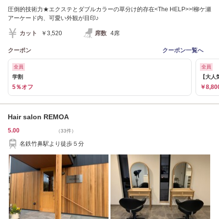
圧倒的技術力★エクステとダブルカラーの草分け的存在<The HELP>>!柳ケ瀬
アーケード内、可愛い外観が目印♪
カット
￥3,520
席数
4席
クーポン
クーポン一覧へ
全員
全員
学割
【大人
5％オフ
￥8,80
Hair salon REMOA
5.00
（33件）
名鉄竹鼻駅より徒歩５分