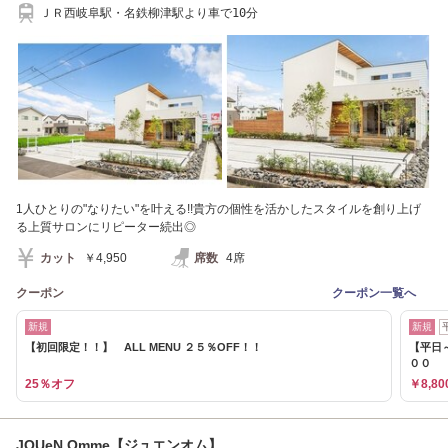
ＪＲ西岐阜駅・名鉄柳津駅より車で10分
1人ひとりの"なりたい"を叶える!!貴方の個性を活かしたスタイルを創り上げ
る上質サロンにリピーター続出◎
カット
￥4,950
席数
4席
クーポン
クーポン一覧へ
新規
新規
【初回限定！！】 ALL MENU ２５％OFF！！
【平日
００
25％オフ
￥8,80
JOUeN Omme【ジュエンオム】