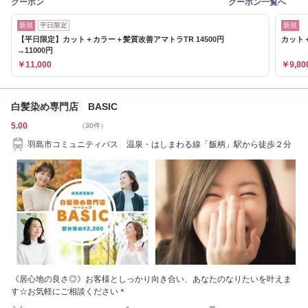
クーポン
クーポン一覧へ
新規
平日限定
新規
【平日限定】カット＋カラー＋髪質改善アマトラTR 14500円
カット＋
→11000円
￥11,000
￥9,80
白髪染め専門店 BASIC
5.00
（30件）
羽島市コミュニティバス 温泉・はしまわる線「飯柄」駅から徒歩２分
《居心地の良さ◎》お客様としっかり向き合い、あなたのなりたいを叶えま
す☆お気軽にご相談ください＊