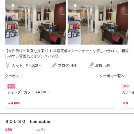
【女性目線の親身な提案♪】駐車場完備＆アットホームな癒しのサロン。相談
しやすい雰囲気とオゾンスパも◎
カット
￥4,620～
ブログ
4件
席数
5席
クーポン
クーポン一覧へ
新規
再来
シャンプーカット ￥4,620→
カラー
￥4,000
￥0
ＢＯＬＳＯ hair cubic
4.89
（30件）