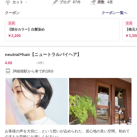
カット
-
ブログ
87件
席数
4席
クーポン
クーポン一覧へ
全員
全員
【部分カラー】白髪染め
【根元
￥2,200
￥3,30
neutral×hair【ニュートラルバイヘア】
4.00
（3件）
JR穂積駅から車で約10分
お客様の声を大切に…という想いが込められた、居心地の良い空間。初めて
の方もお気軽にお越しください♪