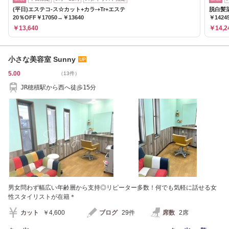
(平日)エステコ-ス☆カット+カラ-+Tr+エステ
脱白髪
20％OFF￥17050→￥13640
￥1424
￥13,640
￥14,2
小さな美容室 Sunny
5.00
（13件）
JR穂積駅から西へ徒歩15分
男女問わず幅広い年齢層から支持◎リピーター多数！何でも気軽に話せる女
性スタイリストが在籍＊
カット
￥4,600
ブログ
29件
席数
2席