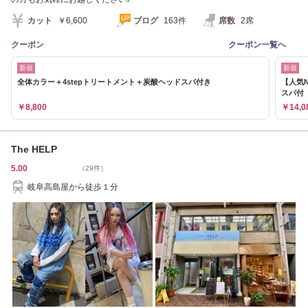
カット
￥6,600
ブログ
163件
席数
2席
クーポン
クーポン一覧へ
新規
新規
全体カラー＋4stepトリートメント＋炭酸ヘッドスパ付き
【人気N
スパ付
￥8,800
￥14,0
The HELP
5.00
（29件）
岐阜高島屋から徒歩１分