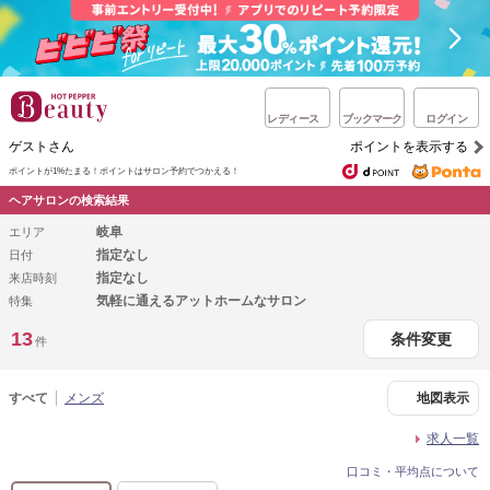
レディース
ブックマーク
ログイン
ゲストさん
ポイントを表示する
ポイントが1%たまる！
ポイントはサロン予約でつかえる！
ヘアサロンの検索結果
岐阜
エリア
指定なし
日付
指定なし
来店時刻
気軽に通えるアットホームなサロン
特集
13
条件変更
件
すべて
メンズ
地図表示
求人一覧
口コミ・平均点について