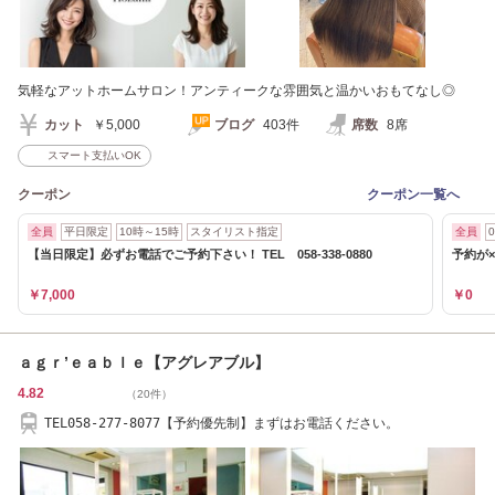
気軽なアットホームサロン！アンティークな雰囲気と温かいおもてなし◎
カット
￥5,000
ブログ
403件
席数
8席
スマート支払いOK
クーポン
クーポン一覧へ
全員
平日限定
10時～15時
スタイリスト指定
全員
【当日限定】必ずお電話でご予約下さい！ TEL 058-338-0880
予約が×
￥7,000
￥0
ａｇｒ’ｅａｂｌｅ【アグレアブル】
4.82
（20件）
TEL058-277-8077【予約優先制】まずはお電話ください。