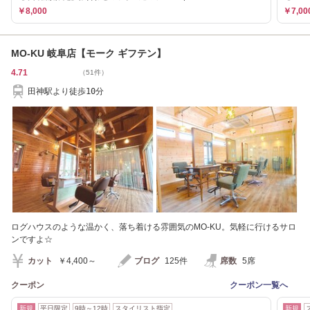
￥8,000
￥7,00
MO-KU 岐阜店【モーク ギフテン】
4.71
（51件）
田神駅より徒歩10分
ログハウスのような温かく、落ち着ける雰囲気のMO-KU。気軽に行けるサロ
ンですよ☆
カット
￥4,400～
ブログ
125件
席数
5席
クーポン
クーポン一覧へ
新規
平日限定
9時～12時
スタイリスト指定
新規