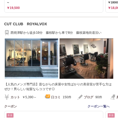
～
￥1800
￥19,500
￥18,0
CUT CLUB ROYALVOX
西焼津駅から徒歩10分 藤枝駅から車で8分 藤枝築地街道沿い
【人気のメンズ専門店】昔ながらの床屋や女性ばかりの美容室が苦手な方は
ぜひ！男らしい短髪ならココです◎
カット
￥5,390～
口コミ
150件
ブログ
90件
クーポン
クーポン一覧へ
新規
新規