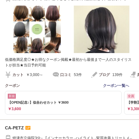
分焼津駅10分
低価格満足度◎★お得なクーポン掲載★最初から最後まで一人のスタイリス
トが担当★当日予約可能
カット
￥3,000～
口コミ
53件
ブログ
139件
クーポン
クーポン一覧へ
新規
全員
【OPEN記念♪】似合わせカット ￥3600
【学割】
￥3,600
￥3,30
CA-PETZ
焼津市立病院3分☆ [インナーカラー,ハイライト,髪質改善トリートメン