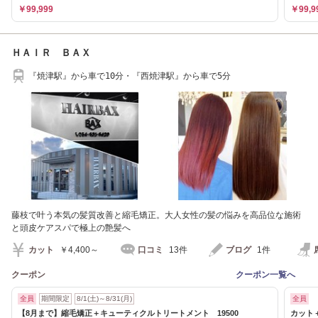
￥99,999
￥99,9
ＨＡＩＲ ＢＡＸ
『焼津駅』から車で10分・『西焼津駅』から車で5分
藤枝で叶う本気の髪質改善と縮毛矯正。大人女性の髪の悩みを高品位な施術
と頭皮ケアスパで極上の艶髪へ
カット
￥4,400～
口コミ
13件
ブログ
1件
クーポン
クーポン一覧へ
全員
期間限定
8/1(土)～8/31(月)
全員
【8月まで】縮毛矯正＋キューティクルトリートメント 19500
カット