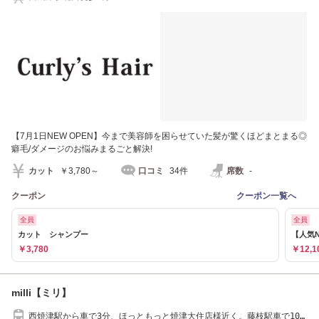
【7月1日NEW OPEN】今まで美容師を困らせていた髪が驚くほどまとまる◎
癖毛/ダメージのお悩みまるごと解決!
カット
￥3,780～
口コミ
34件
席数
-
クーポン
クーポン一覧へ
全員
全員
カット シャンプー
【人気N
￥3,780
￥12,1
milli【ミリ】
西焼津駅から車で3分、ほっともっと焼津大住店様近く。藤枝駅車で10