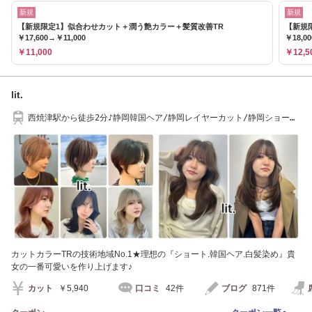
新規
新規
【新規限定1】似合わせカット＋潤う艶カラー＋髪質改善TR
【新規
￥17,600→￥11,000
￥18,0
￥11,000
￥12,5
lit.
西焼津駅から徒歩2分♪静岡韓国ヘア/静岡レイヤーカット/静岡ショート
ヘア予約多数◎
カットカラーTRの技術地域No.1★理想の『ショート.韓国ヘア.白髪染め』貴
女の一番可愛いを作り上げます♪
カット
￥5,940
口コミ
42件
ブログ
871件