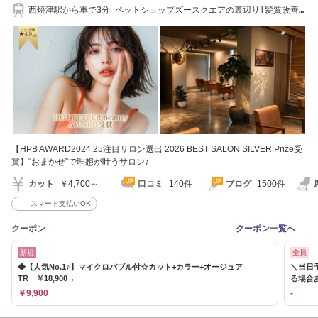
西焼津駅から車で3分 ペットショップズースクエアの裏辺り[髪質改善/
ヘッドスパ/ボブ]
【HPB AWARD2024.25注目サロン選出 2026 BEST SALON SILVER Prize受
賞】“おまかせ”で理想が叶うサロン♪
カット
￥4,700～
口コミ
140件
ブログ
1500件
スマート支払いOK
クーポン
クーポン一覧へ
新規
全員
◆【人気No.1♪】マイクロバブル付☆カット+カラー+オージュア
＼当日
TR ￥18,900→
る場合
￥9,900
-