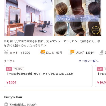
落ち着いた空間で美髪を目指す、完全マンツーマンサロン！洗練された丁寧
な技術と髪も心もいたわるサロン。
カット
￥6,300
口コミ
63件
ブログ
1391件
クーポン
クーポン一覧へ
新規
平日限定
新規
【平日限定1周年記念】カット+クイックSPA 6300→5300
【平日限
￥5,300
￥10,4
Curly's Hair
西焼津駅北口徒歩5分