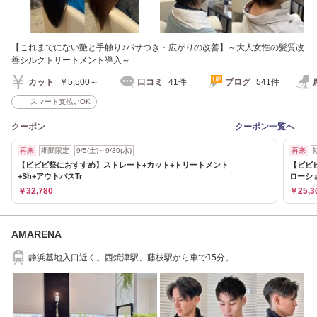
【これまでにない艶と手触り♪パサつき・広がりの改善】～大人女性の髪質改
善シルクトリートメント導入～
カット
￥5,500～
口コミ
41件
ブログ
541件
スマート支払いOK
クーポン
クーポン一覧へ
再来
期間限定
9/5(土)～9/30(水)
再来
【ビビビ祭におすすめ】ストレート+カット+トリートメント
【ビビ
+Sh+アウトバスTr
ローシ
￥32,780
￥25,3
AMARENA
静浜基地入口近く。西焼津駅、藤枝駅から車で15分。