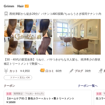
Grimm Hair
西焼津駅から徒歩20分/ パチンコABC様隣/ちゅらうさぎ様同テナント内
【30・40代の髪質改善】うねり、パサつきがちな大人髪も、焼津希少の形状
補正トリートメントで艶髪へ…
カット
￥4,950
口コミ
60件
ブログ
39件
スマート支払いOK
クーポン
クーポン一覧へ
全員
期間限定
7/1(水)～8/31(月)
全員
【ホームケア付♪】新色カラー＋カット＋艶トリートメント
生コラー
￥16500