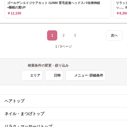
ゴールデンエイジケアカット /12980 育毛促進ヘッドスパ/自律神経
リラッ
+睡眠の質UP
ッ…。8
￥12,100
￥8,36
1
2
3
次へ
1 / 3ページ
検索条件の変更・絞り込み
エリア
日時
メニュー･詳細条件
ヘアトップ
ネイル・まつげトップ
リラク・マッサージトップ