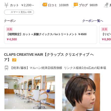
カット
￥2,200～
口コミ
1038件
ブログ
980件
スマート支払いOK
クーポン
クーポン一覧へ
全員
全員
【期間限定】カット＋炭酸クイックスパorトリートメント ￥4500
【リピー
￥4,500
￥6,90
CLAPS CREATIVE HAIR【クラップス クリエイティブ ヘ
ア】
【焼津/藤枝】マルハン焼津店様西側横 リンクス様南1分◎広めの駐車場