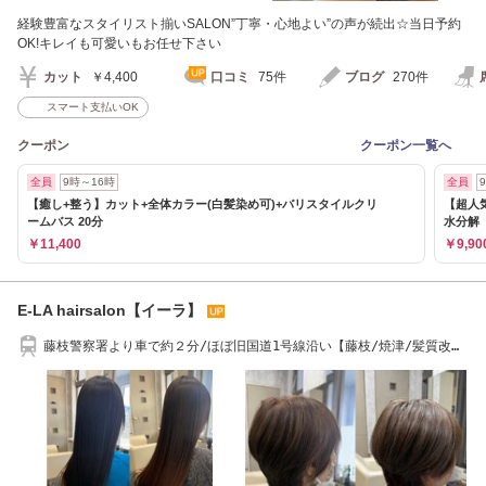
経験豊富なスタイリスト揃いSALON”丁寧・心地よい”の声が続出☆当日予約
OK!キレイも可愛いもお任せ下さい
カット
￥4,400
口コミ
75件
ブログ
270件
スマート支払いOK
クーポン
クーポン一覧へ
全員
9時～16時
全員
【癒し+整う】カット+全体カラー(白髪染め可)+バリスタイルクリ
【超人
ームバス 20分
水分解
￥11,400
￥9,90
E-LA hairsalon【イーラ】
藤枝警察署より車で約２分/ほぼ旧国道1号線沿い【藤枝/焼津/髪質改
善/ヘッドスパ】