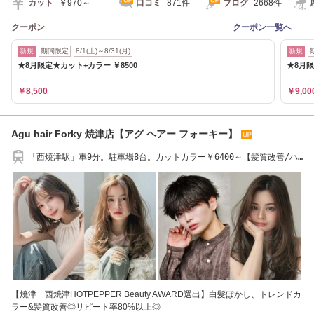
カット
￥970～
口コミ
871件
ブログ
2668件
クーポン
クーポン一覧へ
新規
期間限定
8/1(土)～8/31(月)
新規
★8月限定★カット+カラー ￥8500
★8月
￥8,500
￥9,00
Agu hair Forky 焼津店【アグ ヘアー フォーキー】
「西焼津駅」車9分。駐車場8台。カットカラー￥6400～【髪質改善/ハ
イライト/焼津】
【焼津 西焼津HOTPEPPER Beauty AWARD選出】白髪ぼかし、トレンドカ
ラー&髪質改善◎リピート率80%以上◎