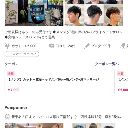
ご新規様はネットのみ受付です◆メンズが8割/1席のみのプライベートサロン
◆究極ヘッドスパ♪20時まで営業
カット
￥5,000
口コミ
24件
ブログ
99件
スマート支払いOK
クーポン
クーポン一覧へ
全員
全員
【メンズ】カット＋究極ヘッドスパ30分+眉メンテ+肩マッサージ
【メン
￥7,000
￥5,00
Pomponner
新東名入口すぐ。バイパス藤枝広幡ICすぐ。西焼津駅12分、藤枝15分、
焼津10分