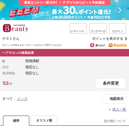
レディース
ブックマーク
ログイン
ゲストさん
ポイントを表示する
ポイントが1%たまる！
ポイントはサロン予約でつかえる！
ヘアサロンの検索結果
西焼津駅
駅
指定なし
日付
指定なし
来店時刻
53
条件変更
件
すべて
メンズ
地図表示
求人一覧
オススメ順
標準
並び順について