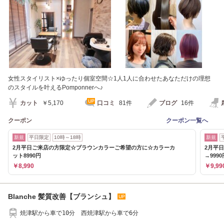
女性スタイリスト×ゆったり個室空間☆1人1人に合わせたあなただけの理想
のスタイルを叶えるPomponnerへ♪
カット
￥5,170
口コミ
81件
ブログ
16件
クーポン
クーポン一覧へ
新規
平日限定
10時～18時
新規
2月平日ご来店の方限定☆ブラウンカラーご希望の方に☆カラーカ
2月平日
ット8990円
→9990
￥8,990
￥9,99
Blanche 髪質改善【ブランシュ】
焼津駅から車で10分 西焼津駅から車で6分