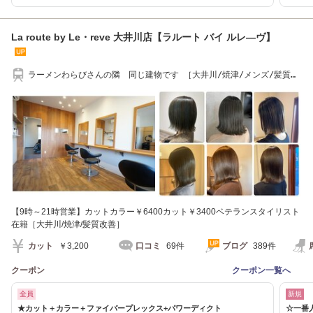
La route by Le・reve 大井川店【ラルート バイ ルレ―ヴ】
ラーメンわらびさんの隣 同じ建物です ［大井川/焼津/メンズ/髪質改
善/縮毛矯正］
【9時～21時営業】カットカラー￥6400カット￥3400ベテランスタイリスト
在籍［大井川/焼津/髪質改善］
カット
￥3,200
口コミ
69件
ブログ
389件
クーポン
クーポン一覧へ
全員
新規
★カット＋カラー＋ファイバープレックス+パワーディクト
☆一番人