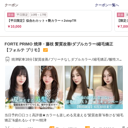
クーポン
クーポン一覧へ
新規
平日限定
10時～17時
新規
【平日限定】似合わカット＋艶カラー＋2stepTR
【限定
￥10,000
￥7,00
FORTE PRIMO 焼津・藤枝 髪質改善/ダブルカラー/縮毛矯正
【フォルテ プリモ】
焼津駅車10分[髪質改善/ブリーチなしダブルカラー/縮毛矯正/酸性スト
レート/顔周り]
当日予約◎口コミ高評価★カラーも楽しめる見違える“髪質改善”&巻ける“縮毛
矯正”&盛れるレイヤー/焼津