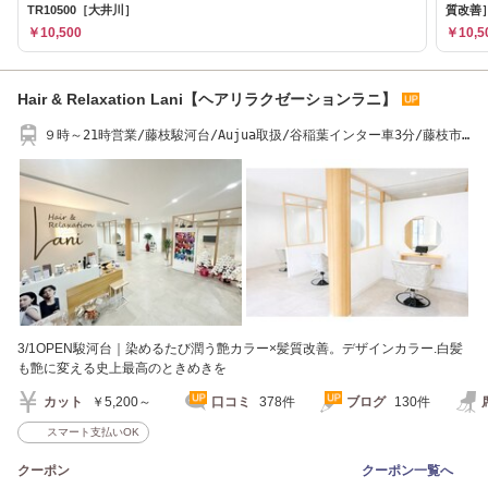
TR10500［大井川］
質改善
￥10,500
￥10,5
Hair & Relaxation Lani【ヘアリラクゼーションラニ】
９時～21時営業/藤枝駿河台/Aujua取扱/谷稲葉インター車3分/藤枝市
立総合病院徒歩2分
3/1OPEN駿河台｜染めるたび潤う艶カラー×髪質改善。デザインカラー.白髪
も艶に変える史上最高のときめきを
カット
￥5,200～
口コミ
378件
ブログ
130件
スマート支払いOK
クーポン
クーポン一覧へ