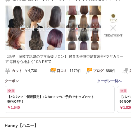
ト,白髪ぼかし]
【焼津・藤枝で話題のママ応援サロン】 保育園併設◎髪質改善×ツヤカラー
で“毎日を心地よく” CA-PETZ
カット
￥4,730
口コミ
1179件
ブログ
886件
クーポン
クーポン一覧へ
全員
全員
【パパママご新規限定】パパorママのご予約でキッズカット
【パパ
50％OFF！
50％O
￥1,540
￥1,82
Hunny【ハニー】