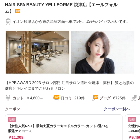
HAIR SPA BEAUTY YELLFORME 焼津店【エールフォル
ム】
イオン焼津店から東名焼津方面へ車で5分。150号バイパス沿いです。
【HPB AWARD 2023 サロン部門 注目サロン選出☆焼津・藤枝】 髪と地肌の
健康とキレイにまでこだわるサロン
カット
￥4,600～
口コミ
219件
ブログ
6725件
クーポン
クーポン一覧へ
新規
新規
【女性人気No.1】最旬★夏カラー★エドルカラー+カット+選べる
☆憧れ
厳選ケアコース
→8600
￥11,308
￥9,46