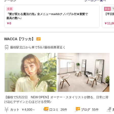
クーポン
クーポン一覧へ
全員
新規
『髪が変わる魔法の泡』全メニューmarbbナノバブル付★素髪で
【平日
最高の艶へ♪
￥0
￥11,0
WACCA【ワッカ】
藤枝駅北口から車で5分/藤枝税務署近く
【藤枝で5月22日 NEW OPEN】オーナー・スタイリストが贈る、日常に溶
け込むデザインと心ほどける空間♪
カット
￥4,000～
口コミ
26件
ブログ
55件