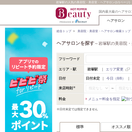
岩塚駅の人気の美容院・美容室・ヘアサロン(1/1ページ)
国内最大級のヘアサロ
ヘアサロン
総合トップ
>
美容院・美容室・ヘアサロン検索トップ
ヘアサロンを探す
～岩塚駅の美容院・
フリーワード
エリア・駅
岩塚駅
｜
エリア変更
日付
日付未定
｜
今日（8/8）
｜
～
来店時刻
料金
メニュー料金を指定
※日付未定では指定できません
標準
オススメ順