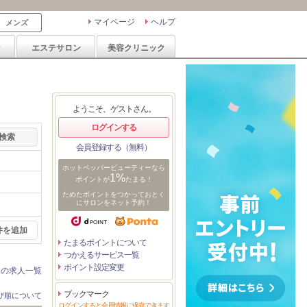
マイページ
ヘルプ
メンズ
ン
エステサロン
美容クリニック
ようこそ、ゲストさん。
ログインする
会員登録する（無料）
ホットペッパービューティーなら
1%
ポイントが
たまる！
ためたポイントをつかっておとく
にサロンをネット予約！
件を追加
たまるポイントについて
つかえるサービス一覧
ポイント設定変更
ンの求人一覧
ブックマーク
び順について
ログインすると会員情報に保存できます