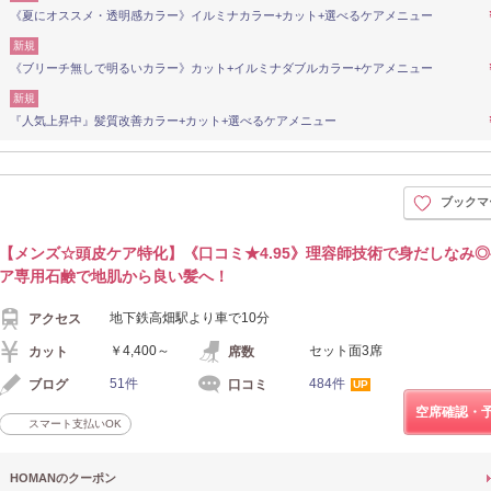
《夏にオススメ・透明感カラー》イルミナカラー+カット+選べるケアメニュー
新規
《ブリーチ無しで明るいカラー》カット+イルミナダブルカラー+ケアメニュー
新規
『人気上昇中』髪質改善カラー+カット+選べるケアメニュー
ブックマ
【メンズ☆頭皮ケア特化】《口コミ★4.95》理容師技術で身だしなみ
ア専用石鹸で地肌から良い髪へ！
地下鉄高畑駅より車で10分
アクセス
￥4,400～
セット面3席
カット
席数
51件
484件
ブログ
口コミ
UP
空席確認・
スマート支払いOK
HOMANのクーポン