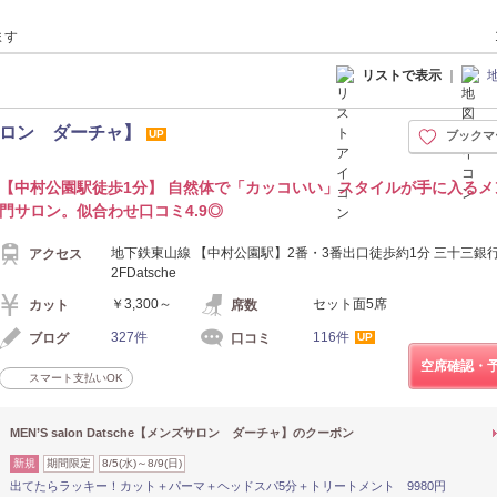
ます
リストで表示
｜
ンズサロン ダーチャ】
UP
ブックマ
【中村公園駅徒歩1分】 自然体で「カッコいい」スタイルが手に入るメ
門サロン。似合わせ口コミ4.9◎
地下鉄東山線 【中村公園駅】2番・3番出口徒歩約1分 三十三銀
アクセス
2FDatsche
￥3,300～
セット面5席
カット
席数
327件
116件
ブログ
口コミ
UP
空席確認・
スマート支払いOK
MEN’S salon Datsche【メンズサロン ダーチャ】のクーポン
新規
期間限定
8/5(水)～8/9(日)
出てたらラッキー！カット＋パーマ＋ヘッドスパ5分＋トリートメント 9980円