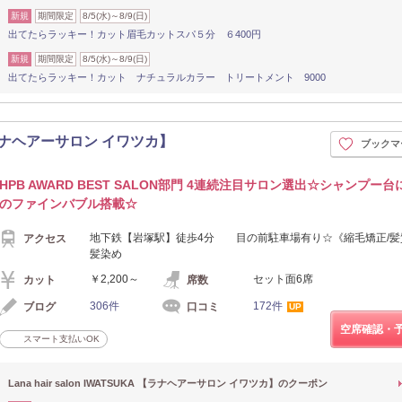
新規
期間限定
8/5(水)～8/9(日)
出てたらラッキー！カット眉毛カットスパ５分 ６400円
新規
期間限定
8/5(水)～8/9(日)
出てたらラッキー！カット ナチュラルカラー トリートメント 9000
KA 【ラナヘアーサロン イワツカ】
ブックマ
HPB AWARD BEST SALON部門 4連続注目サロン選出☆シャンプー台に
のファインバブル搭載☆
地下鉄【岩塚駅】徒歩4分 目の前駐車場有り☆《縮毛矯正/髪
アクセス
髪染め
￥2,200～
セット面6席
カット
席数
306件
172件
ブログ
口コミ
UP
空席確認・
スマート支払いOK
Lana hair salon IWATSUKA 【ラナヘアーサロン イワツカ】のクーポン