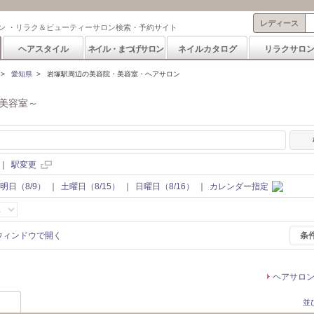
レディース
ン ・リラク＆ビューティーサロン検索・予約サイト
ヘアスタイル
ネイル・まつげサロン
ネイルカタログ
リラクサロ
>
愛知県
>
岩塚駅周辺の美容院・美容室・ヘアサロン
美容室～
｜
駅変更
明日（8/9）
｜
土曜日（8/15）
｜
日曜日（8/16）
｜
カレンダー指定
条
ヘアサロ
並