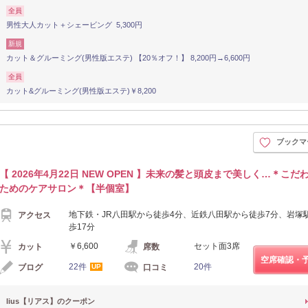
全員
男性大人カット＋シェービング 5,300円
新規
カット＆グルーミング(男性版エステ) 【20％オフ！】 8,200円→6,600円
全員
カット&グルーミング(男性版エステ)￥8,200
ブックマ
【 2026年4月22日 NEW OPEN 】未来の髪と頭皮まで美しく…＊こだ
ためのケアサロン＊【半個室】
地下鉄・JR八田駅から徒歩4分、近鉄八田駅から徒歩7分、岩塚
アクセス
歩17分
￥6,600
セット面3席
カット
席数
空席確認・
22件
20件
ブログ
口コミ
UP
lius【リアス】のクーポン