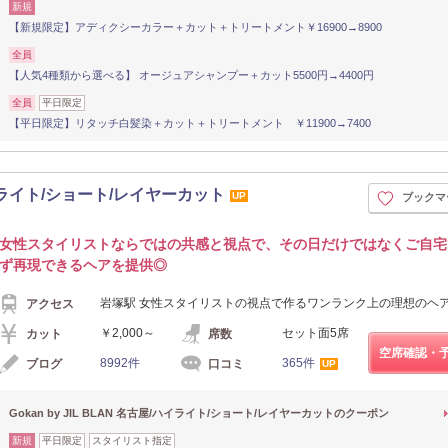
新規
【新規限定】アディクシーカラー＋カット＋トリートメント￥16900→8900
全員
【人気4種類から選べる】 オージュアシャンプー＋カット5500円→4400円
全員
平日限定
【平日限定】リタッチ白髪染＋カット＋トリートメント ￥11900→7400
屋/ハイライト/ショート/レイヤーカット
UP
ブックマ
女性スタイリストならではの共感と視点で、その日だけではなくご自宅
ず再現できるヘアを提供◎
岩塚駅 女性スタイリストの視点で作るワンランク上の理想のヘ
アクセス
￥2,000～
セット面5席
カット
席数
空席確認・
8992件
365件
ブログ
口コミ
UP
Gokan by JIL BLAN 名古屋/ハイライト/ショート/レイヤーカットのクーポン
新規
平日限定
スタイリスト指定