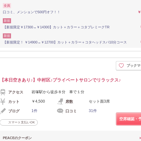
全員
口コミ、メンションで500円オフ！！
￥
新規
【新規限定￥17300→￥14300】カット＋カラー＋コタプレミークTR
新規
【新規限定！ ￥14900→￥12700】カット＋カラー＋コタヘッドスパ10分コース
ブックマ
【本日空きあり♪】中村区♪プライベートサロンでリラックス♪
岩塚駅から徒歩８分 車で１分
アクセス
￥4,500
セット面3席
カット
席数
1件
31件
ブログ
口コミ
空席確認・
スマート支払いOK
PEACEのクーポン