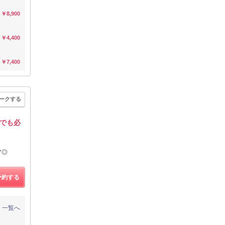
￥8,900
￥4,400
￥7,400
ークする
でも必
ア◎
予約する
一覧へ