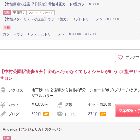
【女性目線で提案 平日限定】骨格補正カット+艶カラー￥8800
新規
平日限定
スタイリスト指定
【女性スタイリストが担当】カット+艶カラー+プレトリートメント￥10900
全員
カット＋カラー＋システムトリートメント￥20000→￥17000
ブックマ
【中村公園駅徒歩５分】都心へ行かなくてもオシャレが叶う♪大型デザ
サロン
地下鉄中村公園駅から徒歩約5分 ショート/ボブ/ブリーチ/ケアブ
アクセス
ダブルカラー
￥6,050～
セット面20席
カット
席数
空席確認・
290件
274件
ブログ
口コミ
UP
UP
Angelica【アンジェリカ】のクーポン
新規