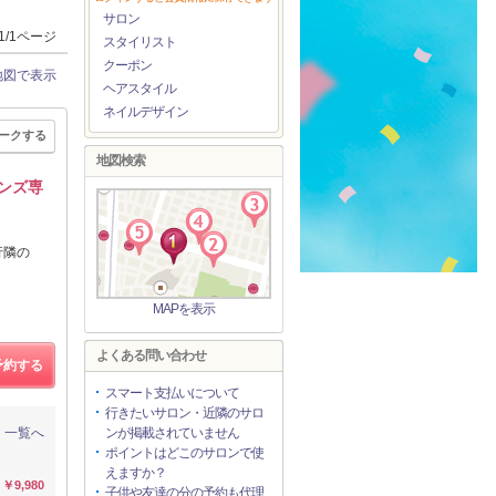
サロン
1/1ページ
スタイリスト
クーポン
地図で表示
ヘアスタイル
ネイルデザイン
ークする
地図検索
ンズ専
行隣の
MAPを表示
よくある問い合わせ
予約する
スマート支払いについて
行きたいサロン・近隣のサロ
一覧へ
ンが掲載されていません
ポイントはどこのサロンで使
えますか？
￥9,980
子供や友達の分の予約も代理