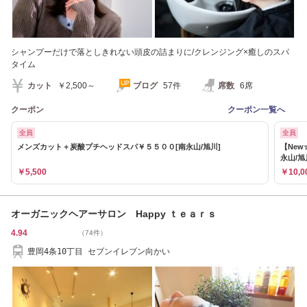
シャンプーだけで落としきれない頭皮の詰まりに/クレンジング×癒しのスパ
タイム
カット
￥2,500～
ブログ
57件
席数
6席
クーポン
クーポン一覧へ
全員
全員
メンズカット＋炭酸プチヘッドスパ￥５５００[南永山/旭川]
【New
永山/旭
￥5,500
￥10,0
オーガニックヘアーサロン Happy ｔｅａｒｓ
4.94
（74件）
豊岡4条10丁目 セブンイレブン向かい