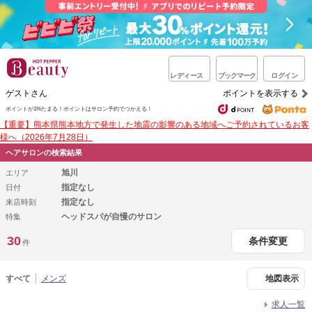
レディース
ブックマーク
ログイン
ゲストさん
ポイントを表示する
ポイントが1%たまる！
ポイントはサロン予約でつかえる！
【重要】熊本県熊本地方で発生した地震の影響のある地域へご予約されているお客
様へ（2026年7月28日）
ヘアサロンの検索結果
旭川
エリア
指定なし
日付
指定なし
来店時刻
ヘッドスパが自慢のサロン
特集
30
条件変更
件
すべて
メンズ
地図表示
求人一覧