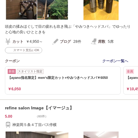
頭皮の揉みほぐしで目の疲れも吹き飛ぶ「やみつきヘッドスパ」でゆったり
と心地の良いひとときを
カット
￥4,950～
ブログ
28件
席数
5席
スマート支払いOK
クーポン
クーポン一覧へ
新規
スタイリスト指定
全員
【ayano指名限定】men‘s限定カット+やみつきヘッドスパ￥6050
【aya
￥6,050
￥10,4
refine salon Image【イマージュ】
5.00
（60件）
神楽岡５条４丁目バス停横