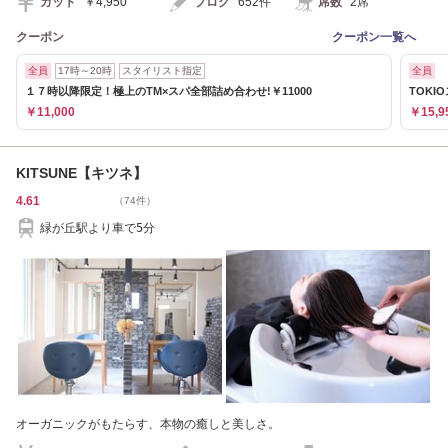
カット
￥4,950
ブログ
652件
席数
2席
クーポン
クーポン一覧へ
全員
17時～20時
スタイリスト指定
全員
１７時以降限定！極上のTM×スパ全部詰め合わせ!￥11000
TOK
￥11,000
￥15,9
KITSUNE【キツネ】
4.61
（74件）
緑が丘駅より車で5分
オーガニックがもたらす、本物の癒しと美しさ。