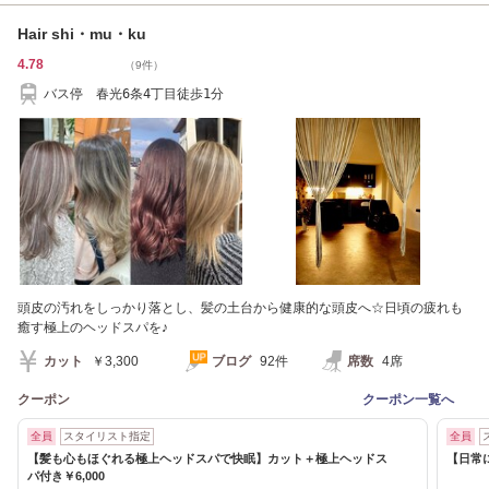
Hair shi・mu・ku
4.78
（9件）
バス停 春光6条4丁目徒歩1分
頭皮の汚れをしっかり落とし、髪の土台から健康的な頭皮へ☆日頃の疲れも
癒す極上のヘッドスパを♪
カット
￥3,300
ブログ
92件
席数
4席
クーポン
クーポン一覧へ
全員
スタイリスト指定
全員
【髪も心もほぐれる極上ヘッドスパで快眠】カット＋極上ヘッドス
【日常
パ付き￥6,000