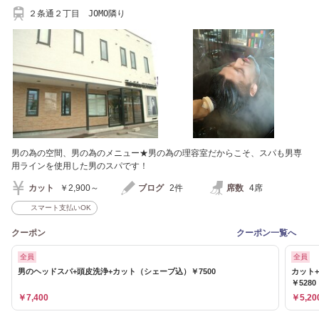
２条通２丁目 JOMO隣り
男の為の空間、男の為のメニュー★男の為の理容室だからこそ、スパも男専
用ラインを使用した男のスパです！
カット
￥2,900～
ブログ
2件
席数
4席
スマート支払いOK
クーポン
クーポン一覧へ
全員
全員
男のヘッドスパ+頭皮洗浄+カット（シェーブ込）￥7500
カット
￥5280
￥7,400
￥5,20