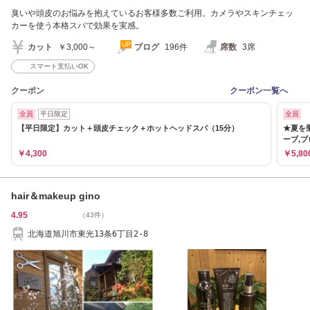
臭いや頭皮のお悩みを抱えているお客様多数ご利用。カメラやスキンチェッ
カーを使う本格スパで効果を実感。
カット
￥3,000～
ブログ
196件
席数
3席
スマート支払いOK
クーポン
クーポン一覧へ
全員
平日限定
全員
【平日限定】カット＋頭皮チェック＋ホットヘッドスパ（15分）
★夏を
ーブ,ブ
￥4,300
￥5,80
hair＆makeup gino
4.95
（43件）
北海道旭川市東光13条6丁目2-8