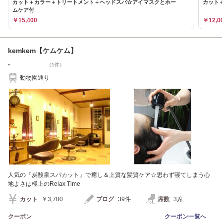
カット＋カラー＋トリートメント＋ヘッドスパ☆アイマスクとホー
カット
ムケア付
￥15,400
￥12,0
kemkem【ケムケム】
-
（1件）
動物園通り
人気の『炭酸泉スパカット』で癒し＆上質な髪質ケア☆思わず寝てしまう心
地よさは極上のRelax Time
カット
￥3,700
ブログ
39件
席数
3席
クーポン
クーポン一覧へ