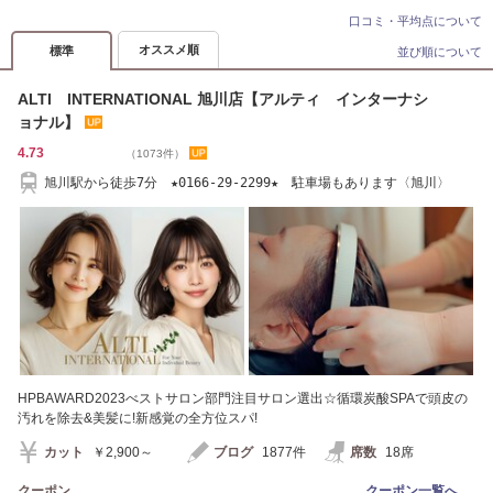
口コミ・平均点について
オススメ順
標準
並び順について
ALTI INTERNATIONAL 旭川店【アルティ インターナシ
ョナル】
4.73
（1073件）
旭川駅から徒歩7分 ★0166-29-2299★ 駐車場もあります〈旭川〉
HPBAWARD2023べストサロン部門注目サロン選出☆循環炭酸SPAで頭皮の
汚れを除去&美髪に!新感覚の全方位スパ!
カット
￥2,900～
ブログ
1877件
席数
18席
クーポン
クーポン一覧へ