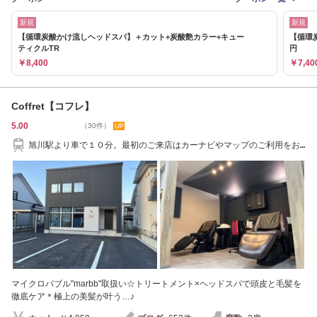
新規
新規
【循環炭酸かけ流しヘッドスパ】＋カット+炭酸艶カラー+キュー
【循環
ティクルTR
円
￥8,400
￥7,40
Coffret【コフレ】
5.00
（30件）
旭川駅より車で１０分。最初のご来店はカーナビやマップのご利用をお
ススメ致します。
マイクロバブル"marbb"取扱い☆トリートメント×ヘッドスパで頭皮と毛髪を
徹底ケア＊極上の美髪が叶う…♪