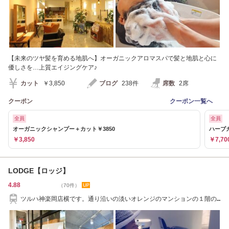
【未来のツヤ髪を育める地肌へ】オーガニックアロマスパで髪と地肌と心に
優しさを…上質エイジングケア♪
カット
￥3,850
ブログ
238件
席数
2席
クーポン
クーポン一覧へ
全員
全員
オーガニックシャンプー＋カット￥3850
ハーブカ
￥3,850
￥7,70
LODGE【ロッジ】
4.88
（70件）
ツルハ神楽岡店横です。通り沿いの淡いオレンジのマンションの１階の
壁が白い店舗。