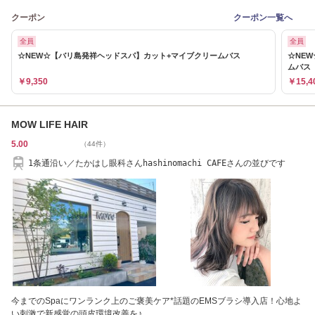
クーポン
クーポン一覧へ
全員
全員
☆NEW☆【バリ島発祥ヘッドスパ】カット+マイブクリームバス
☆NE
ムバス
￥9,350
￥15,4
MOW LIFE HAIR
5.00
（44件）
1条通沿い／たかはし眼科さんhashinomachi CAFEさんの並びです
今までのSpaにワンランク上のご褒美ケア*話題のEMSブラシ導入店！心地よ
い刺激で新感覚の頭皮環境改善を♪