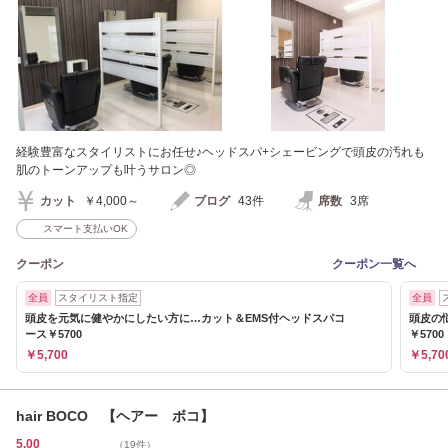
経験豊富なスタイリストにお任せ♪ヘッドスパ+シェービングで頭皮の汚れも
肌のトーンアップも叶うサロン◎
カット
￥4,000～
ブログ
43件
席数
3席
スマート支払いOK
クーポン
クーポン一覧へ
全員
スタイリスト指定
全員
頭皮を元気に健やかにしたい方に…カット＆EMS付ヘッドスパコ
頭皮の
ース￥5700
￥5700
￥5,700
￥5,70
hair BOCO 【ヘアー ボコ】
5.00
（19件）