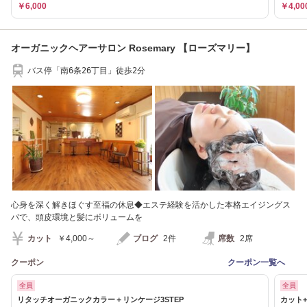
￥6,000
￥4,00
オーガニックヘアーサロン Rosemary 【ローズマリー】
バス停「南6条26丁目」徒歩2分
心身を深く解きほぐす至福の休息◆エステ経験を活かした本格エイジングス
パで、頭皮環境と髪にボリュームを
カット
￥4,000～
ブログ
2件
席数
2席
クーポン
クーポン一覧へ
全員
全員
リタッチオーガニックカラー＋リンケージ3STEP
カット+