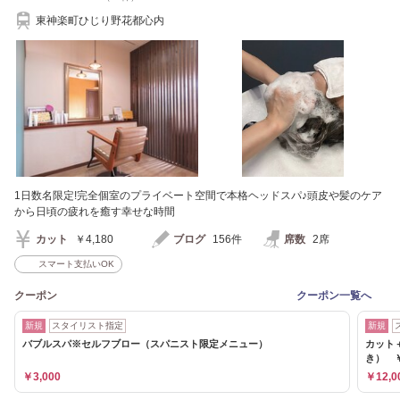
東神楽町ひじり野花都心内
1日数名限定!完全個室のプライベート空間で本格ヘッドスパ♪頭皮や髪のケア
から日頃の疲れを癒す幸せな時間
カット
￥4,180
ブログ
156件
席数
2席
スマート支払いOK
クーポン
クーポン一覧へ
新規
スタイリスト指定
新規
バブルスパ※セルフブロー（スパニスト限定メニュー）
カット
き） ￥
￥3,000
￥12,0