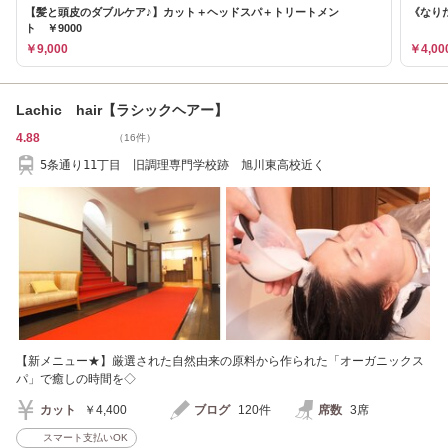
【髪と頭皮のダブルケア♪】カット＋ヘッドスパ＋トリートメン
《なり
ト ￥9000
￥9,000
￥4,00
Lachic hair【ラシックヘアー】
4.88
（16件）
5条通り11丁目 旧調理専門学校跡 旭川東高校近く
【新メニュー★】厳選された自然由来の原料から作られた「オーガニックス
パ」で癒しの時間を◇
カット
￥4,400
ブログ
120件
席数
3席
スマート支払いOK