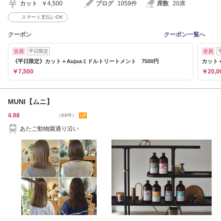
カット
￥4,500
ブログ
1059件
席数
20席
スマート支払いOK
クーポン
クーポン一覧へ
全員
平日限定
全員
《平日限定》カット＋Aujuaミドルトリートメント 7500円
カット＋
￥7,500
￥20,0
MUNI【ムニ】
4.98
（89件）
あたご動物園通り沿い