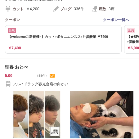
カット
￥4,200
ブログ
336件
席数
3席
クーポン
クーポン一覧へ
新規
全員
【welcomeご新規様♪】カット+ボタニエンススパ+炭酸泉 ￥7400
【★SP
+炭酸泉
￥7,400
￥6,90
理容 おとべ
5.00
（88件）
ツルハドラッグ春光台店の向かい