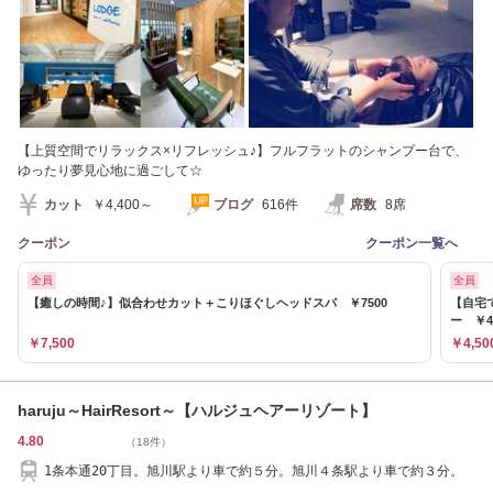
【上質空間でリラックス×リフレッシュ♪】フルフラットのシャンプー台で、
ゆったり夢見心地に過ごして☆
カット
￥4,400～
ブログ
616件
席数
8席
クーポン
クーポン一覧へ
全員
全員
【癒しの時間♪】似合わせカット＋こりほぐしヘッドスパ ￥7500
【自宅
ー ￥4
￥7,500
￥4,50
haruju～HairResort～【ハルジュヘアーリゾート】
4.80
（18件）
1条本通20丁目。旭川駅より車で約５分。旭川４条駅より車で約３分。