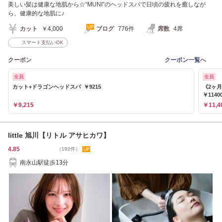
美しい髪は健康な地肌から☆“MUNI”のヘッドスパで日頃の疲れを癒しなが
ら、健康的な地肌に♪
カット
￥4,000
ブログ
776件
席数
4席
スマート支払いOK
クーポン
クーポン一覧へ
全員
全員
カット+ドラゴンヘッドスパ ￥9215
《2ヶ
￥1140
￥9,215
￥11,4
little 旭川【リトル アサヒカワ】
4.85
（192件）
南永山駅徒歩13分