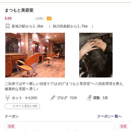
まつもと美容室
5.00
（23件）
新旭川駅から1.3km （ 旭川四条駅から1.7km ）
ご自身では中々難しい頭皮ケアはぜひ"まつもと美容室"へ☆頭皮環境を整え、
健康的な美髪へ導く♪
カット
￥4,000
ブログ
70件
席数
3席
スマート支払いOK
クーポン
クーポン一覧へ
全員
全員