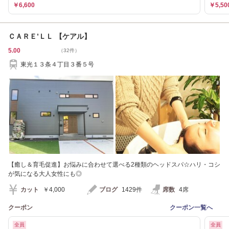
￥6,600
￥5,50
ＣＡＲＥ’ＬＬ 【ケアル】
5.00
（32件）
東光１３条４丁目３番５号
【癒し＆育毛促進】お悩みに合わせて選べる2種類のヘッドスパ☆ハリ・コシ
が気になる大人女性にも◎
カット
￥4,000
ブログ
1429件
席数
4席
クーポン
クーポン一覧へ
全員
全員