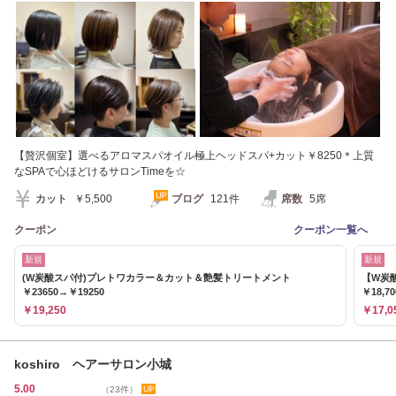
【贅沢個室】選べるアロマスパオイル極上ヘッドスパ+カット￥8250＊上質
なSPAで心ほどけるサロンTimeを☆
カット
￥5,500
ブログ
121件
席数
5席
クーポン
クーポン一覧へ
新規
新規
(W炭酸スパ付)プレトワカラー＆カット＆艶髪トリートメント
【W炭
￥23650→￥19250
￥18,7
￥19,250
￥17,0
koshiro ヘアーサロン小城
5.00
（23件）