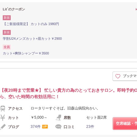
Lit´のクーポン
新規
【ご新規様限定】 カットのみ 1980円
新規
学割U24メンズカット+眉カット￥2900
全員
カット+爽快シャンプー￥3500
ブックマ
【夜20時まで営業★】 忙しい貴方の為のとっておきサロン。即時予約
ら、空いた時間の有効活用に！
ロータリーすぐそば。旧森山病院向かい。
アクセス
￥5,000～
セット面2席
カット
席数
空席確認・
374件
23件
ブログ
口コミ
UP