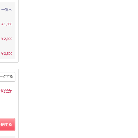
一覧へ
￥1,980
￥2,900
￥3,500
ークする
OKだか
予約する