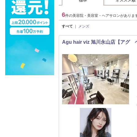
標準
オススメ順
6
件の美容院・美容室・ヘアサロンがありま
すべて
｜
メンズ
Agu hair viz 旭川永山店【ア