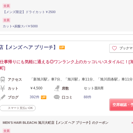
全員
【メンズ限定】ドライカット￥2500
全員
カット+炭酸スパ￥5000
川大町店【メンズ ヘア ブリーチ】
UP
ブックマ
仕事帰りにも気軽に通える◎ワンランク上のカッコいいスタイルに！[
町]
「新旭川駅」車7分、「旭川駅」車11分、「旭川四条駅」車11分
アクセス
￥4,500
セット面8席
カット
席数
392件
88件
ブログ
口コミ
UP
空席確認・
スマート支払いOK
MEN'S HAIR BLEACHi 旭川大町店【メンズ ヘア ブリーチ】のクーポン
全員