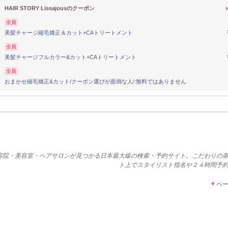
HAIR STORY Lissajousのクーポン
全員
美髪チャージ縮毛矯正＆カット+CAトリートメント
全員
美髪チャージフルカラー&カット+CAトリートメント
全員
おまかせ縮毛矯正&カット/クーポン選びが面倒な人/:無料ではありません
容院・美容室・ヘアサロンが見つかる日本最大級の検索・予約サイト。こだわりの
ト上でスタイリスト指名や２４時間予
ペ