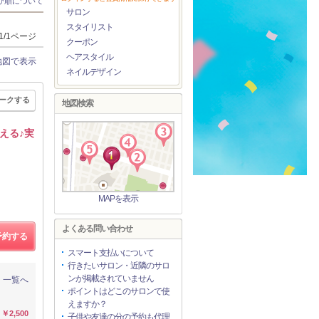
び順について
サロン
スタイリスト
1/1ページ
クーポン
ヘアスタイル
地図で表示
ネイルデザイン
ークする
地図検索
える♪実
MAPを表示
よくある問い合わせ
予約する
スマート支払いについて
行きたいサロン・近隣のサロ
ンが掲載されていません
一覧へ
ポイントはどこのサロンで使
えますか？
￥2,500
子供や友達の分の予約も代理