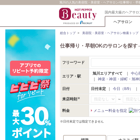
旭川の人気の美容院・美容室・ヘアサロン/仕事帰り・早朝O
国内最大級のヘアサロ
ヘアサロン
総合トップ
>
美容院・美容室・ヘアサロン検索トップ
仕事帰り・早朝OKのサロンを探す
フリーワード
旭川エリアすべて
｜
中心
エリア・駅
｜
神楽・神居・緑町・旭神
日付
日付未定
｜
今日（8/9）
｜
～
来店時刻
料金
メニュー料金を指定
※日付未定では指定できません