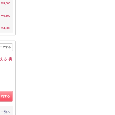
￥5,000
￥6,500
￥4,000
ークする
える♪実
予約する
一覧へ