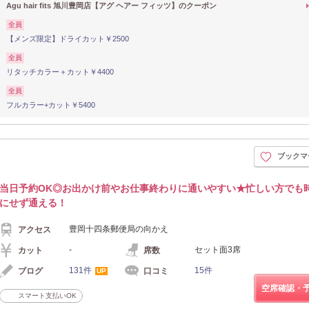
Agu hair fits 旭川豊岡店【アグ ヘアー フィッツ】のクーポン
全員
【メンズ限定】ドライカット￥2500
全員
リタッチカラー＋カット￥4400
全員
フルカラー+カット￥5400
ブックマ
当日予約OK◎お出かけ前やお仕事終わりに通いやすい★忙しい方でも
にせず通える！
豊岡十四条郵便局の向かえ
アクセス
-
セット面3席
カット
席数
131件
15件
ブログ
口コミ
UP
空席確認・
スマート支払いOK