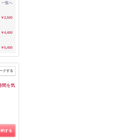
一覧へ
￥2,500
￥4,400
￥5,400
ークする
時間を気
予約する