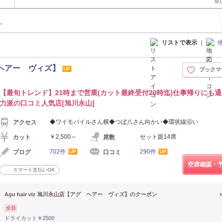
並
す
リストで表示
｜
グ ヘアー ヴィズ】
UP
ブックマ
【最旬トレンド】21時まで営業(カット最終受付20時迄)仕事帰りにも通
力派の口コミ人気店[旭川永山]
◆ワイモバイルさん横◆つぼ八さん向かい◆環状線沿い
アクセス
￥2,500～
セット面14席
カット
席数
702件
290件
ブログ
口コミ
UP
UP
空席確認・
スマート支払いOK
Agu hair viz 旭川永山店【アグ ヘアー ヴィズ】のクーポン
全員
ドライカット￥2500