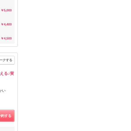
￥5,000
￥4,400
￥4,500
ークする
える♪実
かい
予約する