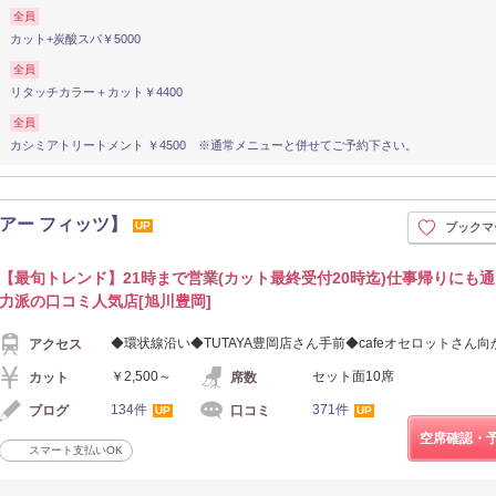
全員
カット+炭酸スパ￥5000
全員
リタッチカラー＋カット￥4400
全員
カシミアトリートメント ￥4500 ※通常メニューと併せてご予約下さい。
グ ヘアー フィッツ】
UP
ブックマ
【最旬トレンド】21時まで営業(カット最終受付20時迄)仕事帰りにも通
力派の口コミ人気店[旭川豊岡]
◆環状線沿い◆TUTAYA豊岡店さん手前◆cafeオセロットさん向
アクセス
￥2,500～
セット面10席
カット
席数
134件
371件
ブログ
口コミ
UP
UP
空席確認・
スマート支払いOK