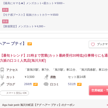
【最高にキマる★】メンズカット+眉カット￥5000～
新規
【モテ感ブースト】垢抜けカットカラー￥6500
新規
【新規限定】メンズカット￥4,000～
グ ヘアー プティ】
UP
ブックマ
【最旬トレンド】21時まで営業(カット最終受付20時迄)仕事帰りにも通
力派の口コミ人気店[旭川大町]
「新旭川駅」車7分、「旭川駅」車11分、「旭川四条駅」車11分
アクセス
￥3,500
セット面14席
カット
席数
268件
531件
ブログ
口コミ
UP
UP
空席確認・
スマート支払いOK
Agu hair petit 旭川大町店【アグ ヘアー プティ】のクーポン