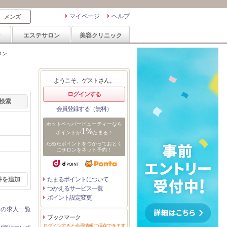
マイページ
ヘルプ
メンズ
ン
エステサロン
美容クリニック
ロン
ようこそ、ゲストさん。
ログインする
会員登録する（無料）
ホットペッパービューティーなら
1%
ポイントが
たまる！
ためたポイントをつかっておとく
にサロンをネット予約！
件を追加
たまるポイントについて
つかえるサービス一覧
ポイント設定変更
ンの求人一覧
ブックマーク
ログインすると会員情報に保存できます