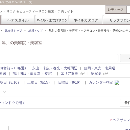
Kのサロン(1/1ページ)
レディース
ン ・リラク＆ビューティーサロン検索・予約サイト
ヘアスタイル
ネイル・まつげサロン
ネイルカタログ
リラクサロ
>
北海道トップ
>
旭川トップ
>
旭川の美容院・美容室・ヘアサロン / 仕事帰り・早朝OKのサ
～旭川の美容院・美容室～
部(宮前～10条通)
｜
永山・末広・春光・大町周辺
｜
豊岡・東光・南周辺
周辺
｜
旭川周辺（富良野・名寄）
｜
エリア変更
｜
駅変更
明日（8/10）
｜
土曜日（8/15）
｜
日曜日（8/16）
｜
カレンダー指定
条
ヘアサロ