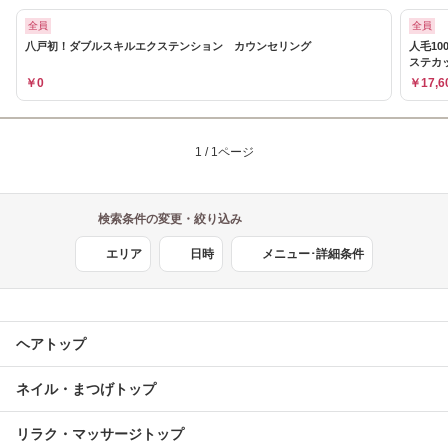
全員
全員
八戸初！ダブルスキルエクステンション カウンセリング
人毛10
ステカ
￥0
￥17,6
1 / 1ページ
検索条件の変更・絞り込み
エリア
日時
メニュー･詳細条件
ヘアトップ
ネイル・まつげトップ
リラク・マッサージトップ