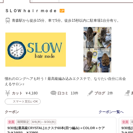
ＳＬＯＷ ｈａｉｒ ｍｏｄｅ
青森駅から徒歩15分、車で5分。徒歩15秒以内に駐車場1台分有り。
憧れのロングヘアも叶う！最高級編み込みエクステで、なりたい自分に出会
えるサロン♪
カット
￥4,180
口コミ
13件
ブログ
2件
スマート支払いOK
クーポン
クーポン一覧へ
全員
期間限定
8/6(木)～9/30(水)
全員
9/30迄[最高級CRYSTAL]エクステ60本(四つ編み)＋COLOR＋ケア
9/30
Tr￥34650→￥32900
Tr￥45