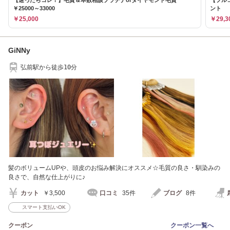
￥25000～33000
ント
￥25,000
￥29,3
GiNNy
弘前駅から徒歩10分
髪のボリュームUPや、頭皮のお悩み解決にオススメ☆毛質の良さ・馴染みの
良さで、自然な仕上がりに♪
カット
￥3,500
口コミ
35件
ブログ
8件
スマート支払いOK
クーポン
クーポン一覧へ