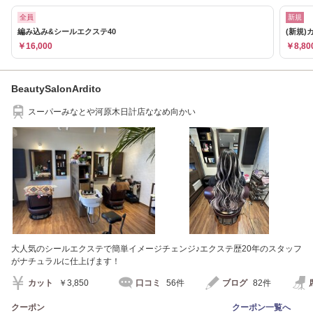
全員
新規
編み込み&シールエクステ40
(新規
￥16,000
￥8,80
BeautySalonArdito
スーパーみなとや河原木日計店ななめ向かい
大人気のシールエクステで簡単イメージチェンジ♪エクステ歴20年のスタッフ
がナチュラルに仕上げます！
カット
￥3,850
口コミ
56件
ブログ
82件
クーポン
クーポン一覧へ