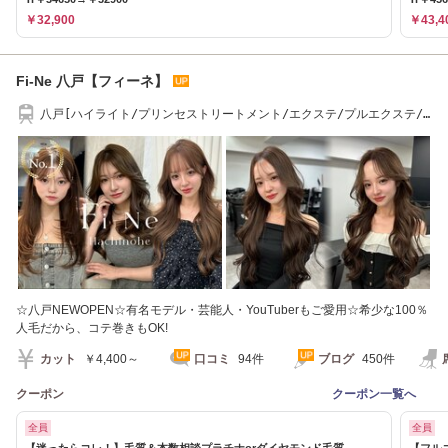
￥32,900
￥43,4
Fi-Ne 八戸【フィーネ】
八戸[ハイライト/プリンセストリートメント/エクステ/プルエクステ/
韓国]
☆八戸NEWOPEN☆有名モデル・芸能人・YouTuberもご愛用☆希少な100％
人毛だから、コテ巻きもOK!
カット
￥4,400～
口コミ
94件
ブログ
450件
クーポン
クーポン一覧へ
全員
全員
【迷ったらコレ！】毛質＆本数相談プラチナorダイヤモンド毛質
【フル