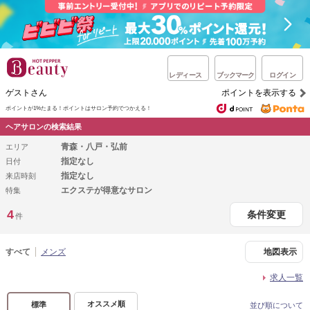
レディース
ブックマーク
ログイン
ゲストさん
ポイントを表示する
ポイントが1%たまる！
ポイントはサロン予約でつかえる！
ヘアサロンの検索結果
青森・八戸・弘前
エリア
指定なし
日付
指定なし
来店時刻
エクステが得意なサロン
特集
4
条件変更
件
すべて
メンズ
地図表示
求人一覧
オススメ順
標準
並び順について