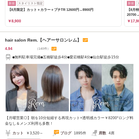
新規
スタイリスト指定
新規
【8月限定】カット＋カラー＋プチTR 12600円→8900円
【8月
20700→
￥8,900
￥17,9
hair salon Rem.【ヘアーサロンレム】
4.94
（140件）
●無料駐車場完備●五橋駅徒歩4分●愛宕橋駅4分●仙台駅徒歩15分
【月曜営業◎】朝を10分短縮する再現カット×透明感カラー￥8200*ロング料
金なし＆メンズ利用も多数！
カット
￥3,520～
ブログ
1895件
席数
4席