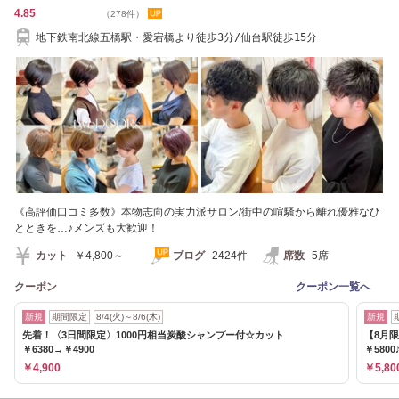
4.85
（278件）
地下鉄南北線五橋駅・愛宕橋より徒歩3分/仙台駅徒歩15分
《高評価口コミ多数》本物志向の実力派サロン/街中の喧騒から離れ優雅なひ
とときを…♪メンズも大歓迎！
カット
￥4,800～
ブログ
2424件
席数
5席
クーポン
クーポン一覧へ
新規
期間限定
8/4(火)～8/6(木)
新規
先着！〈3日間限定〉1000円相当炭酸シャンプー付☆カット
【8月
￥6380→￥4900
￥5800
￥4,900
￥5,80