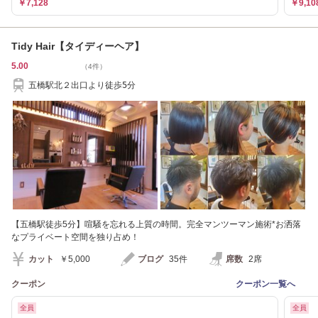
￥7,128
￥9,10
Tidy Hair【タイディーヘア】
5.00
（4件）
五橋駅北２出口より徒歩5分
【五橋駅徒歩5分】喧騒を忘れる上質の時間。完全マンツーマン施術*お洒落
なプライベート空間を独り占め！
カット
￥5,000
ブログ
35件
席数
2席
クーポン
クーポン一覧へ
全員
全員