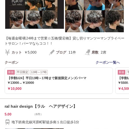
【毎週金曜/夜24時まで営業☆五橋/愛宕橋】貸し切りマンツーマンプライベー
トサロン！パーマならココ！！
カット
￥5,000
ブログ
11件
席数
2席
クーポン
クーポン一覧へ
新規
平日限定
13時～17時
新規
【学割U24】平日13時～17時まで新規限定メンズパーマ
【学割
￥13000→￥10000
￥5500
￥10,000
￥4,50
ral hair design【ラル ヘアデザイン】
5.00
（6件）
地下鉄南北線河原町駅徒歩南１出口徒歩1分