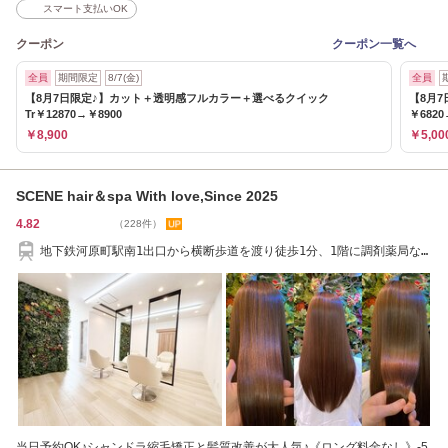
スマート支払いOK
クーポン
クーポン一覧へ
全員
期間限定
8/7(金)
全員
【8月7日限定♪】カット＋透明感フルカラー＋選べるクイック
【8月
Tr￥12870→￥8900
￥6820
￥8,900
￥5,00
SCENE hair＆spa With love,Since 2025
4.82
（228件）
地下鉄河原町駅南1出口から横断歩道を渡り徒歩1分、1階に調剤薬局な
どがあるビルの3階
当日予約OK♪シャンドラ縮毛矯正と髪質改善が大人気♪《ロング料金なし》-5