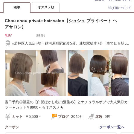
オススメ順
標準
並び順について
Chou chou private hair salon【シュシュ プライベート ヘ
アサロン】
4.87
（88件）
☆若林区人気店☆地下鉄河原町駅徒歩5分、連坊駅徒歩7分 車で仙台駅5
分、長町駅５分
当日予約◎話題の【白髪ぼかし/脱白髪染め】とナチュラルボブで大人気◎カ
ラー＋カット￥8900～もオススメ★
カット
￥5,500～
ブログ
2045件
席数
9席
クーポン
クーポン一覧へ