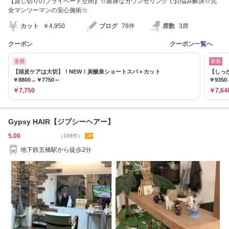
【貸し切りのプライベート空間】☆親身なカウンセリングでお悩み解決☆完
全マンツーマンの安心施術☆
カット
￥4,950
ブログ
78件
席数
3席
クーポン
クーポン一覧へ
全員
新規
【頭皮ケアは大切】！NEW！炭酸泉ショートスパ＋カット
【しっ
￥8800→￥7750～
￥9350
￥7,750
￥7,64
Gypsy HAIR【ジプシーヘアー】
5.00
（106件）
地下鉄五橋駅から徒歩2分