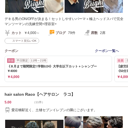
デキる男のON/OFFが決まる！セットしやすいパーマ＋極上ヘッドスパで完全
マンツーマンの洗練空間<理容室>
カット
￥4,000～
ブログ
79件
席数
2席
スマート支払いOK
クーポン
クーポン一覧へ
新規
平日限定
11時～21時
全員
《８月まで期間限定!!学割U24》大学生以下カット＋シャンプー
【疲労
￥4000
《50分》
￥4,000
￥4,00
hair salon Raco【ヘアサロン ラコ】
5.00
（11件）
愛宕橋駅近く、土樋セブンイレブンの隣にございます。