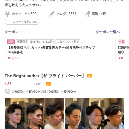
歳を叶える大人のサロン
カット
￥4,500～
ブログ
356件
席数
4席
スマート支払いOK
クーポン
クーポン一覧へ
新規
期間限定
8/1(土)～8/31(月)
スタイリスト指定
全員
【夏髪先取り♪】カット+髪質改善カラー+頭皮洗浄+4ステップ
◎県内
TR+美容液
服◎
￥8,000
￥0
The Bright barber【ザ ブライト バーバー】
4.86
（65件）
五橋駅から徒歩5分/愛宕橋駅から徒歩5分