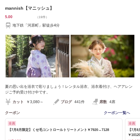
mannish【マニッシュ】
5.00
（19件）
地下鉄「河原町」駅徒歩4分
夏の思い出を浴衣で彩りましょう！レンタル浴衣、浴衣着付け、ヘアアレン
ジご予約受け付け中です。
カット
￥3,080～
ブログ
441件
席数
4席
クーポン
クーポン一覧へ
全員
全員
【7月8月限定】くせ毛コントロールトリートメント￥7920→7128
【7月
￥1012