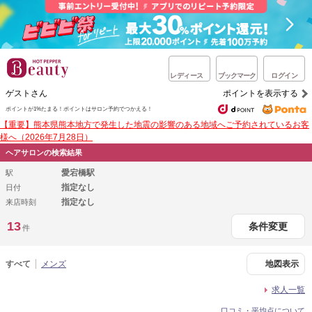
レディース
ブックマーク
ログイン
ゲストさん
ポイントを表示する
ポイントが1%たまる！
ポイントはサロン予約でつかえる！
【重要】熊本県熊本地方で発生した地震の影響のある地域へご予約されているお客
様へ（2026年7月28日）
ヘアサロンの検索結果
愛宕橋駅
駅
指定なし
日付
指定なし
来店時刻
13
条件変更
件
すべて
メンズ
地図表示
求人一覧
口コミ・平均点について