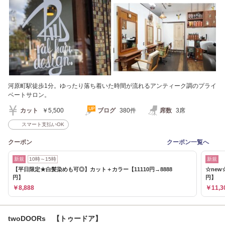
河原町駅徒歩1分。ゆったり落ち着いた時間が流れるアンティーク調のプライ
ベートサロン。
カット
￥5,500
ブログ
380件
席数
3席
スマート支払いOK
クーポン
クーポン一覧へ
新規
10時～15時
新規
【平日限定★白髪染めも可◎】カット＋カラー【11110円→8888
☆new
円】
円】
￥8,888
￥11,3
twoDOORs 【トゥードア】