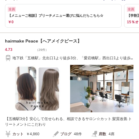
全員
全員
【メニューご相談】ブリーチメニュー選びに悩んだらこちら☆
【学割
￥0
15％
hairmake Peace【へアメイクピース】
4.73
（29件）
地下鉄「五橋駅」北出口1より徒歩3分、「愛宕橋駅」西出口1より徒歩5
分
【五橋駅3分】安心して任せられる、相談できるサロン☆カット.髪質改善.ト
リートメントにこだわり
カット
￥4,860
ブログ
48件
席数
4席