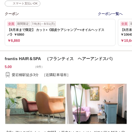
スマート支払いOK
クーポン
クーポン一覧へ
全員
期間限定
7/8(水)～8/31(月)
全員
【8月末まで限定】 カット+《頭皮ケアシャンプー+オイルヘッドス
【8月
パ》￥6860
￥1064
￥6,860
￥10,6
frantis HAIR＆SPA （フランティス ヘアーアンドスパ）
5.00
（6件）
愛宕橋駅徒歩3分 ［近隣駐車場有］