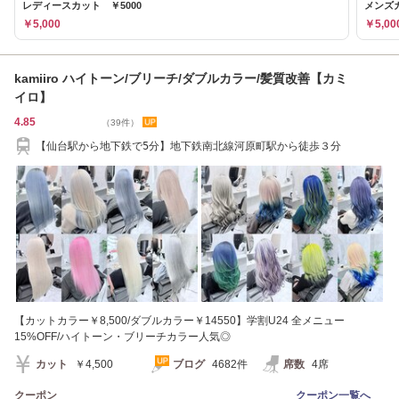
レディースカット ￥5000
メンズカ
￥5,000
￥5,00
kamiiro ハイトーン/ブリーチ/ダブルカラー/髪質改善【カミ
イロ】
4.85
（39件）
【仙台駅から地下鉄で5分】地下鉄南北線河原町駅から徒歩３分
【カットカラー￥8,500/ダブルカラー￥14550】学割U24 全メニュー
15%OFF/ハイトーン・ブリーチカラー人気◎
カット
￥4,500
ブログ
4682件
席数
4席
クーポン
クーポン一覧へ