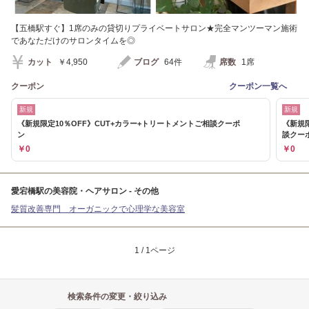
【五橋駅すぐ】1席のみの貸切りプライベートサロン★完全マンツーマン施術
であなただけのサロンタイムを◎
カット
￥4,950
ブログ
64件
席数
1席
クーポン
クーポン一覧へ
新規
新規
《新規限定10％OFF》CUT+カラー+トリートメントご相談クーポ
《新規
ン
談クー
￥0
￥0
愛宕橋駅の美容院・ヘアサロン - その他
髪質改善専門 オーガニックで心理学な美容室
1 / 1ページ
検索条件の変更・絞り込み