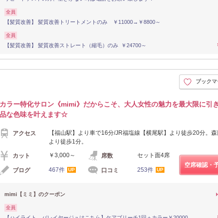
全員
【髪質改善】 髪質改善トリートメントのみ ￥11000→￥8800～
全員
【髪質改善】 髪質改善ストレート（縮毛）のみ ￥24700～
ブックマ
カラー特化サロン《mimi》だからこそ、大人女性の魅力を最大限に引
品な色味を叶えます☆
【福山駅】より車で16分/JR福塩線【横尾駅】より徒歩20分。
アクセス
より徒歩1分。
￥3,000～
セット面4席
カット
席数
空席確認・
467件
253件
ブログ
口コミ
UP
UP
mimi【ミミ】のクーポン
全員
【ハイライト、バレイヤージュはこちら】ケアブリーチ1回＋カラー￥20000