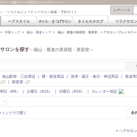
ラー・白髪カバーが得意なサロン(1/6ページ)
レディース
ン ・リラク＆ビューティーサロン検索・予約サイト
ヘアスタイル
ネイル・まつげサロン
ネイルカタログ
リラクサロ
>
中国トップ
>
福山・尾道トップ
>
福山・尾道の美容院・美容室・ヘアサロン / グレイカラ
サロンを探す
～福山・尾道の美容院・美容室～
｜
福山駅前・三吉周辺
｜
曙・新涯周辺
｜
深津・蔵王・春日・神辺周辺
｜
尾道周
｜
駅変更
明日（8/9）
｜
土曜日（8/15）
｜
日曜日（8/16）
｜
カレンダー指定
条
ヘアサロ