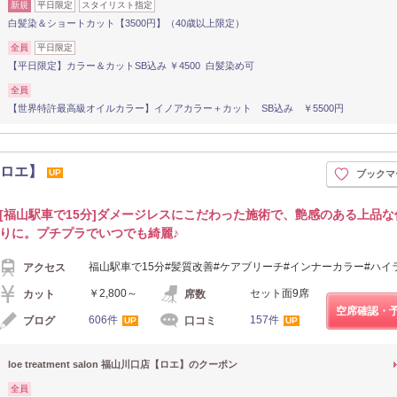
新規
平日限定
スタイリスト指定
白髪染＆ショートカット【3500円】（40歳以上限定）
全員
平日限定
【平日限定】カラー＆カットSB込み ￥4500 白髪染め可
全員
【世界特許最高級オイルカラー】イノアカラー＋カット SB込み ￥5500円
店【ロエ】
UP
ブックマ
[福山駅車で15分]ダメージレスにこだわった施術で、艶感のある上品な
りに。プチプラでいつでも綺麗♪
福山駅車で15分#髪質改善#ケアブリーチ#インナーカラー#ハイ
アクセス
￥2,800～
セット面9席
カット
席数
空席確認・
606件
157件
ブログ
口コミ
UP
UP
loe treatment salon 福山川口店【ロエ】のクーポン
全員