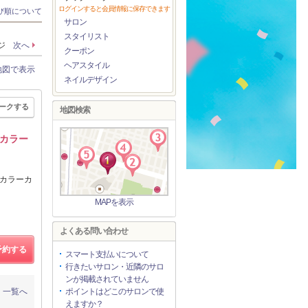
ログインすると会員情報に保存できます
び順について
サロン
スタイリスト
ージ
次へ
クーポン
ヘアスタイル
地図で表示
ネイルデザイン
ークする
地図検索
カラー
】カラーカ
MAPを表示
よくある問い合わせ
予約する
スマート支払いについて
行きたいサロン・近隣のサロ
ンが掲載されていません
一覧へ
ポイントはどこのサロンで使
えますか？