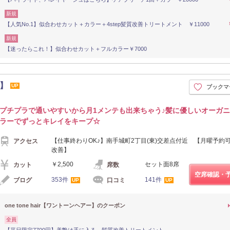
新規
【人気No.1】似合わせカット＋カラー＋4step髪質改善トリートメント ￥11000
新規
【迷ったらこれ！】似合わせカット＋フルカラー￥7000
ー】
UP
ブックマ
プチプラで通いやすいから月1メンテも出来ちゃう♪髪に優しいオーガ
ラーでずっとキレイをキープ☆
【仕事終わりOK♪】南手城町2丁目(東)交差点付近 【月曜予約
アクセス
改善】
￥2,500
セット面8席
カット
席数
空席確認・
353件
141件
ブログ
口コミ
UP
UP
one tone hair【ワントーンヘアー】のクーポン
全員