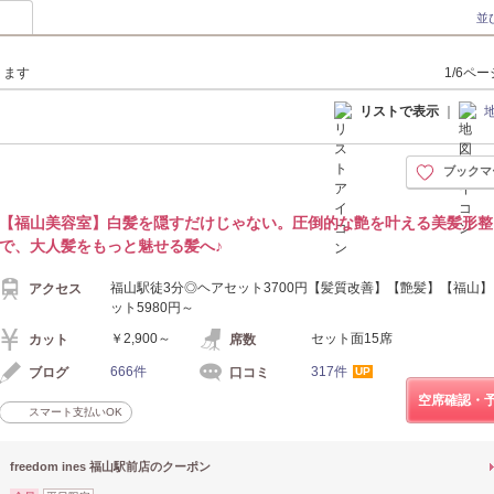
並
ります
1/6ペ
リストで表示
｜
ブックマ
【福山美容室】白髪を隠すだけじゃない。圧倒的な艶を叶える美髪形整
で、大人髪をもっと魅せる髪へ♪
福山駅徒3分◎ヘアセット3700円【髪質改善】【艶髪】【福山
アクセス
ット5980円～
￥2,900～
セット面15席
カット
席数
666件
317件
ブログ
口コミ
UP
空席確認・
スマート支払いOK
freedom ines 福山駅前店のクーポン