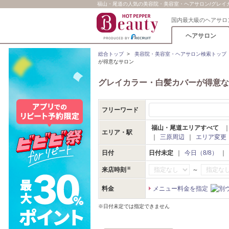
福山・尾道の人気の美容院・美容室・ヘアサロン/グレイカ
国内最大級のヘアサロ
ヘアサロン
総合トップ
>
美容院・美容室・ヘアサロン検索トップ
が得意なサロン
グレイカラー・白髪カバーが得意な
フリーワード
福山・尾道エリアすべて
エリア・駅
｜
三原周辺
｜
エリア変更
日付
日付未定
｜
今日（8/8）
｜
～
来店時刻
料金
メニュー料金を指定
※日付未定では指定できません