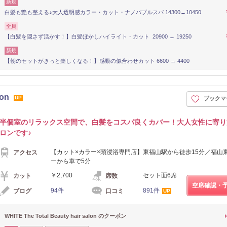
新規
白髪も艶も整える♪大人透明感カラー・カット・ナノバブルスパ 14300→10450
全員
【白髪を隠さず活かす！】白髪ぼかしハイライト・カット 20900 → 19250
新規
【朝のセットがきっと楽しくなる！】感動の似合わせカット 6600 → 4400
lon
UP
ブックマ
半個室のリラックス空間で、白髪をコスパ良くカバー！大人女性に寄り
ロンです♪
【カット×カラー×頭浸浴専門店】東福山駅から徒歩15分／福山
アクセス
ーから車で5分
￥2,700
セット面6席
カット
席数
空席確認・
94件
891件
ブログ
口コミ
UP
WHITE The Total Beauty hair salon のクーポン