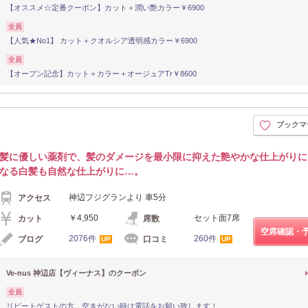
【オススメ☆定番クーポン】カット＋潤い艶カラー￥6900
全員
【人気★No1】 カット＋クオルシア透明感カラー￥6900
全員
【オープン記念】カット＋カラー＋オージュアTr￥8600
ブックマ
髪に優しい薬剤で、髪のダメージを最小限に抑えた艶やかな仕上がりに
なる白髪も自然な仕上がりに…。
神辺フジグランより 車5分
アクセス
￥4,950
セット面7席
カット
席数
空席確認・
2076件
260件
ブログ
口コミ
UP
UP
Ve-nus 神辺店【ヴィーナス】のクーポン
全員
リピートゲストの方、空きがない時は電話をお願い致します！