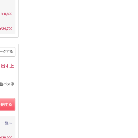
￥8,800
￥24,700
ークする
き出す上
森脇バス停
予約する
一覧へ
￥20,000