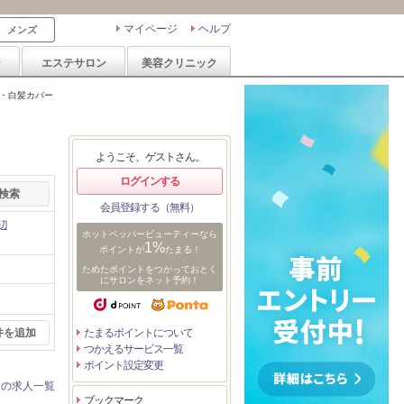
マイページ
ヘルプ
メンズ
ン
エステサロン
美容クリニック
ー・白髪カバー
ようこそ、ゲストさん。
ログインする
会員登録する（無料）
辺
ホットペッパービューティーなら
1%
ポイントが
たまる！
ためたポイントをつかっておとく
にサロンをネット予約！
件を追加
たまるポイントについて
つかえるサービス一覧
ポイント設定変更
ンの求人一覧
ブックマーク