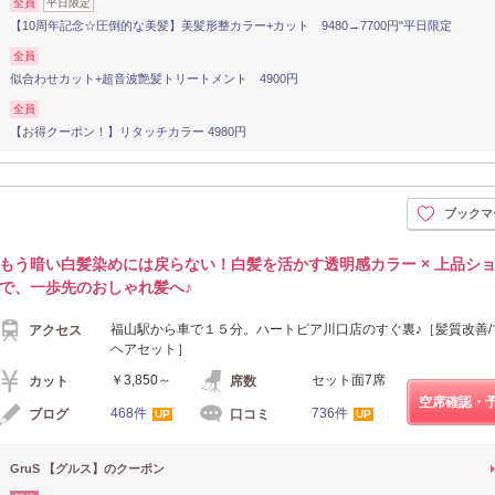
全員
平日限定
【10周年記念☆圧倒的な美髪】美髪形整カラー+カット 9480→7700円"平日限定
全員
似合わせカット+超音波艶髪トリートメント 4900円
全員
【お得クーポン！】リタッチカラー 4980円
ブックマ
もう暗い白髪染めには戻らない！白髪を活かす透明感カラー × 上品シ
で、一歩先のおしゃれ髪へ♪
福山駅から車で１５分。ハートピア川口店のすぐ裏♪［髪質改善/
アクセス
ヘアセット］
￥3,850～
セット面7席
カット
席数
空席確認・
468件
736件
ブログ
口コミ
UP
UP
GruS 【グルス】のクーポン