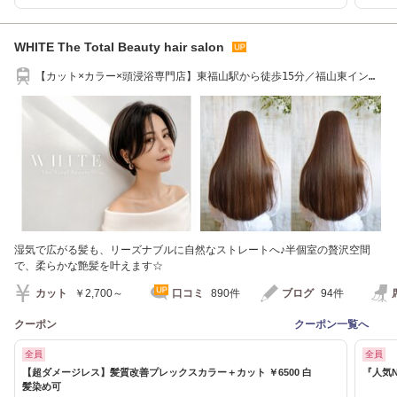
WHITE The Total Beauty hair salon
【カット×カラー×頭浸浴専門店】東福山駅から徒歩15分／福山東インタ
ーから車で5分
湿気で広がる髪も、リーズナブルに自然なストレートへ♪半個室の贅沢空間
で、柔らかな艶髪を叶えます☆
カット
￥2,700～
口コミ
890件
ブログ
94件
クーポン
クーポン一覧へ
全員
全員
【超ダメージレス】髪質改善プレックスカラー＋カット ￥6500 白
『人気N
髪染め可