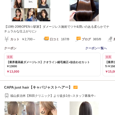
【10時-20時OPEN☆駅家】ダメージレス施術でツヤ&潤いのある柔らかでナ
チュラルな仕上がりに♪
カット
￥2,700～
口コミ
167件
ブログ
365件
クーポン
クーポン一覧へ
全員
全員
【業界最高級ダメージレス】クオライン縮毛矯正+似合わせカット
【業界
￥13000
Tr￥150
￥13,000
￥15,0
CAPA just hair【キャパジャストヘアー】
福山多治米【和田クリニック】より徒歩1分☆スタッフ募集中☆