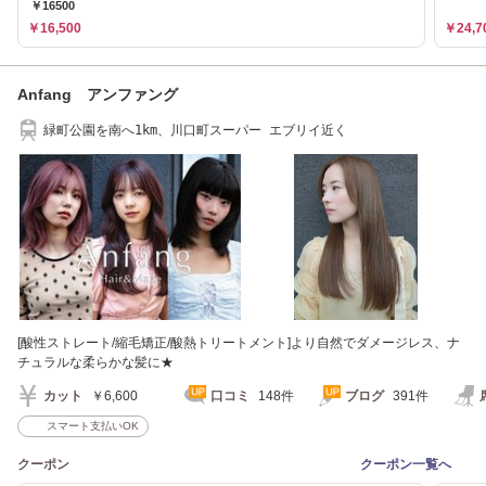
￥16500
￥16,500
￥24,7
Anfang アンファング
緑町公園を南へ1km、川口町スーパー エブリイ近く
[酸性ストレート/縮毛矯正/酸熱トリートメント]より自然でダメージレス、ナ
チュラルな柔らかな髪に★
カット
￥6,600
口コミ
148件
ブログ
391件
スマート支払いOK
クーポン
クーポン一覧へ