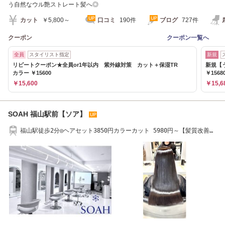
う自然なウル艶ストレート髪へ◎
カット
￥5,800～
口コミ
190件
ブログ
727件
クーポン
クーポン一覧へ
全員
スタイリスト指定
新規
リピートクーポン★全員or1年以内 紫外線対策 カット＋保湿TR
新規【
カラー ￥15600
￥1568
￥15,600
￥15,6
SOAH 福山駅前【ソア】
福山駅徒歩2分◎ヘアセット3850円カラーカット 5980円～【髪質改善】
【艶髪】【福山】