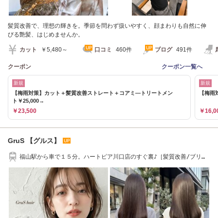
髪質改善で、理想の輝きを。季節を問わず扱いやすく、顔まわりも自然に伸
びる艶髪、はじめませんか。
カット
￥5,480～
口コミ
460件
ブログ
491件
クーポン
クーポン一覧へ
新規
新規
【梅雨対策】カット＋髪質改善ストレート＋コアミ―トリートメン
【梅雨対
ト￥25,000→
￥23,500
￥16,0
GruS 【グルス】
福山駅から車で１５分。ハートピア川口店のすぐ裏♪［髪質改善/ブリー
チ/ヘアセット］