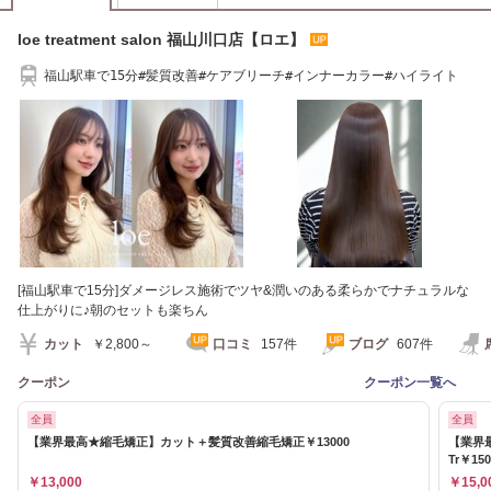
loe treatment salon 福山川口店【ロエ】
福山駅車で15分#髪質改善#ケアブリーチ#インナーカラー#ハイライト
[福山駅車で15分]ダメージレス施術でツヤ&潤いのある柔らかでナチュラルな
仕上がりに♪朝のセットも楽ちん
カット
￥2,800～
口コミ
157件
ブログ
607件
クーポン
クーポン一覧へ
全員
全員
【業界最高★縮毛矯正】カット＋髪質改善縮毛矯正￥13000
【業界
Tr￥15
￥13,000
￥15,0