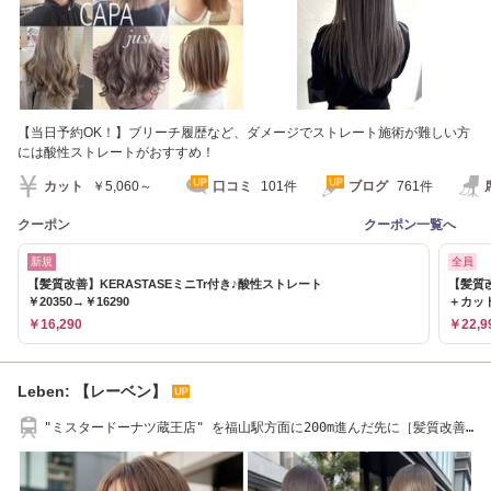
【当日予約OK！】ブリーチ履歴など、ダメージでストレート施術が難しい方
には酸性ストレートがおすすめ！
カット
￥5,060～
口コミ
101件
ブログ
761件
クーポン
クーポン一覧へ
新規
全員
【髪質改善】KERASTASEミニTr付き♪酸性ストレート
【髪質
￥20350→￥16290
＋カット
￥16,290
￥22,9
Leben: 【レーベン】
"ミスタードーナツ蔵王店" を福山駅方面に200m進んだ先に［髪質改善/
ハイライト］