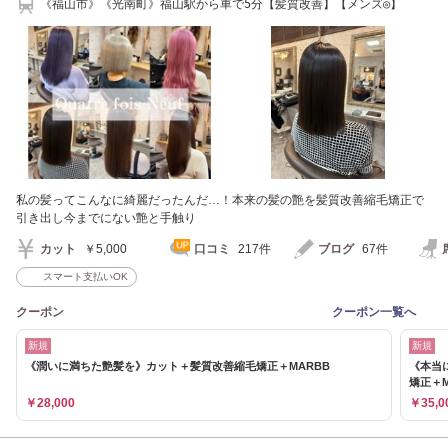
《福山市》《光南町》福山駅から車で5分【髪質改善】【メンズ◎】
私の髪ってこんなに綺麗だったんだ…！本来の髪の艶を髪質改善縮毛矯正で
引き出し今までにない艶と手触り
カット
￥5,000
口コミ
217件
ブログ
67件
スマート支払いOK
クーポン
クーポン一覧へ
新規
新規
《潤いに満ちた艶髪を》カット＋髪質改善縮毛矯正＋MARBB
《本当
矯正＋M
￥28,000
￥35,0