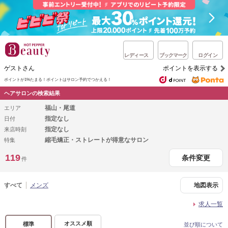
レディース
ブックマーク
ログイン
ゲストさん
ポイントを表示する
ポイントが1%たまる！
ポイントはサロン予約でつかえる！
ヘアサロンの検索結果
福山・尾道
エリア
指定なし
日付
指定なし
来店時刻
縮毛矯正・ストレートが得意なサロン
特集
119
条件変更
件
すべて
メンズ
地図表示
求人一覧
オススメ順
標準
並び順について