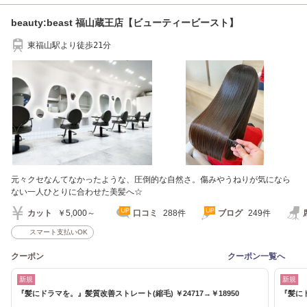
beauty:beast 福山蔵王店【ビューティービースト】
東福山駅より徒歩21分
元々クセなんてなかったような、圧倒的な自然さ。傷みやうねりが気になら
ない一人ひとりに合わせた美髪へ☆
カット
￥5,000～
口コミ
288件
ブログ
249件
スマート支払いOK
クーポン
クーポン一覧へ
新規
新規
『髪にドラマを。』髪質改善ストレート(縮毛) ￥24717→￥18950
『髪にド