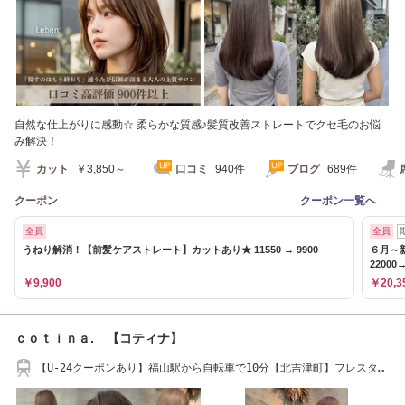
自然な仕上がりに感動☆ 柔らかな質感♪髪質改善ストレートでクセ毛のお悩
み解決！
カット
￥3,850～
口コミ
940件
ブログ
689件
クーポン
クーポン一覧へ
全員
全員
うねり解消！【前髪ケアストレート】カットあり★ 11550 → 9900
６月～
22000→
￥9,900
￥20,3
ｃｏｔｉｎａ. 【コティナ】
【U-24クーポンあり】福山駅から自転車で10分【北吉津町】フレスタか
ら徒歩2分