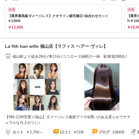
全員
全員
【業界最高級ダメージレス】クオライン縮毛矯正+似合わせカット
【業界
￥13000
Tr￥150
￥13,000
￥15,0
La fith hair wille 福山店【ラフィス ヘアー ヴィレ】
福山駅より徒歩26分/車11分♪ココローズ緑町の一画 駐車場200台♪
【9時-21時営業☆福山】ダメージレス施術でツヤ&潤いのある柔らかでナチ
ュラルな仕上がりに♪
カット
￥2,700～
口コミ
472件
ブログ
1066件