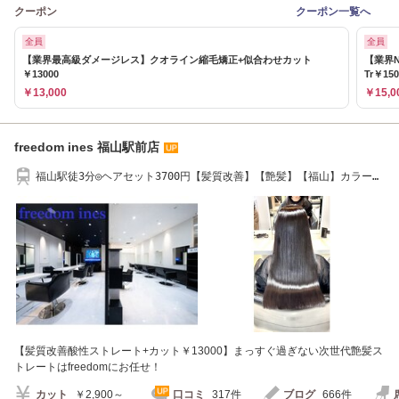
クーポン
クーポン一覧へ
全員
全員
【業界最高級ダメージレス】クオライン縮毛矯正+似合わせカット
【業界
￥13000
Tr￥150
￥13,000
￥15,0
freedom ines 福山駅前店
福山駅徒3分◎ヘアセット3700円【髪質改善】【艶髪】【福山】カラーカ
ット5980円～
【髪質改善酸性ストレート+カット￥13000】まっすぐ過ぎない次世代艶髪ス
トレートはfreedomにお任せ！
カット
￥2,900～
口コミ
317件
ブログ
666件