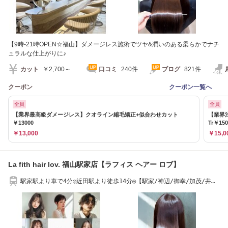
【9時-21時OPEN☆福山】ダメージレス施術でツヤ&潤いのある柔らかでナチ
ュラルな仕上がりに♪
カット
￥2,700～
口コミ
240件
ブログ
821件
クーポン
クーポン一覧へ
全員
全員
【業界最高級ダメージレス】クオライン縮毛矯正+似合わせカット
【業界
￥13000
Tr￥150
￥13,000
￥15,0
La fith hair lov. 福山駅家店【ラフィス ヘアー ロブ】
駅家駅より車で4分◎近田駅より徒歩14分◎【駅家/神辺/御幸/加茂/井
原/府中】