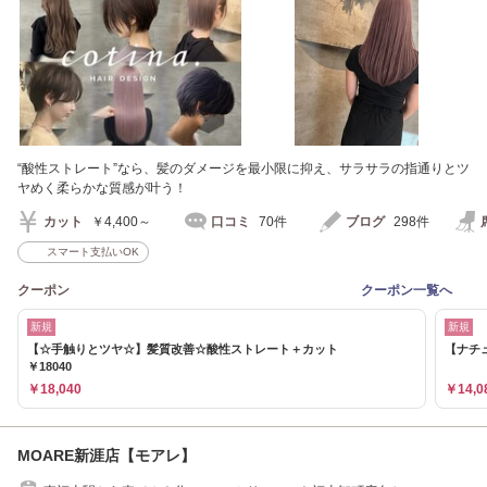
“酸性ストレート”なら、髪のダメージを最小限に抑え、サラサラの指通りとツ
ヤめく柔らかな質感が叶う！
カット
￥4,400～
口コミ
70件
ブログ
298件
スマート支払いOK
クーポン
クーポン一覧へ
新規
新規
【☆手触りとツヤ☆】髪質改善☆酸性ストレート＋カット
【ナチュ
￥18040
￥18,040
￥14,0
MOARE新涯店【モアレ】