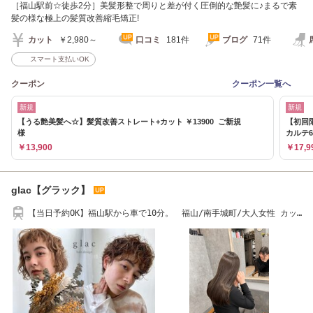
［福山駅前☆徒歩2分］美髪形整で周りと差が付く圧倒的な艶髪に♪まるで素
髪の様な極上の髪質改善縮毛矯正!
カット
￥2,980～
口コミ
181件
ブログ
71件
スマート支払いOK
クーポン
クーポン一覧へ
新規
新規
【うる艶美髪へ☆】髪質改善ストレート+カット ￥13900 ご新規
【初回限
様
カルテ6s
￥13,900
￥17,9
glac【グラック】
【当日予約OK】福山駅から車で10分。 福山/南手城町/大人女性 カッ
トカラー 7800～