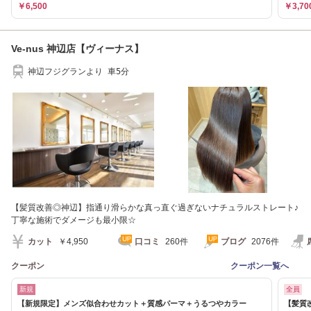
￥6,500
￥3,70
Ve-nus 神辺店【ヴィーナス】
神辺フジグランより 車5分
【髪質改善◎神辺】指通り滑らかな真っ直ぐ過ぎないナチュラルストレート♪
丁寧な施術でダメージも最小限☆
カット
￥4,950
口コミ
260件
ブログ
2076件
クーポン
クーポン一覧へ
新規
全員
【新規限定】メンズ似合わせカット＋質感パーマ＋うるつやカラー
【髪質改