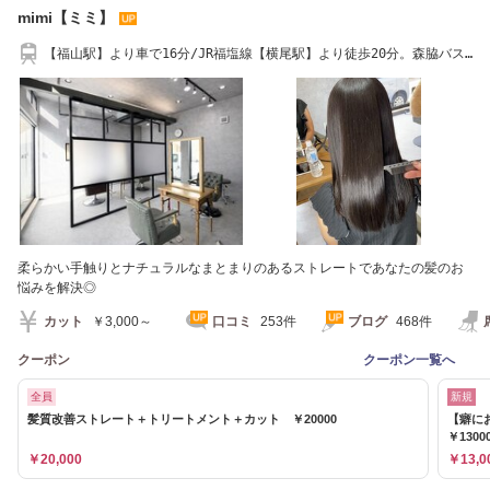
mimi【ミミ】
【福山駅】より車で16分/JR福塩線【横尾駅】より徒歩20分。森脇バス
停より徒歩1分。
柔らかい手触りとナチュラルなまとまりのあるストレートであなたの髪のお
悩みを解決◎
カット
￥3,000～
口コミ
253件
ブログ
468件
クーポン
クーポン一覧へ
全員
新規
髪質改善ストレート＋トリートメント＋カット ￥20000
【癖に
￥1300
￥20,000
￥13,0