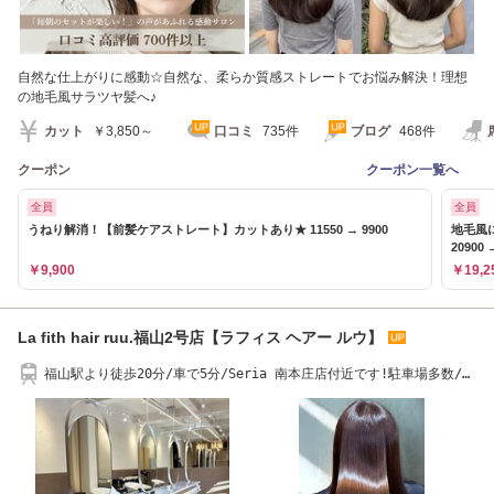
自然な仕上がりに感動☆自然な、柔らか質感ストレートでお悩み解決！理想
の地毛風サラツヤ髪へ♪
カット
￥3,850～
口コミ
735件
ブログ
468件
クーポン
クーポン一覧へ
全員
全員
うねり解消！【前髪ケアストレート】カットあり★ 11550 → 9900
地毛風
20900 
￥9,900
￥19,2
La fith hair ruu.福山2号店【ラフィス ヘアー ルウ】
福山駅より徒歩20分/車で5分/Seria 南本庄店付近です!駐車場多数/ケ
アブリーチ