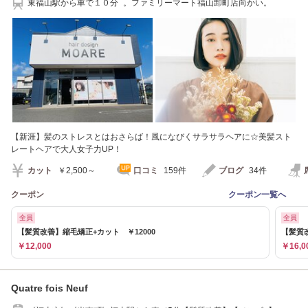
東福山駅から車で１０分 。ファミリーマート福山卸町店向かい。
【新涯】髪のストレスとはおさらば！風になびくサラサラヘアに☆美髪スト
レートヘアで大人女子力UP！
カット
￥2,500～
口コミ
159件
ブログ
34件
クーポン
クーポン一覧へ
全員
全員
【髪質改善】縮毛矯正+カット ￥12000
【髪質
￥12,000
￥16,0
Quatre fois Neuf