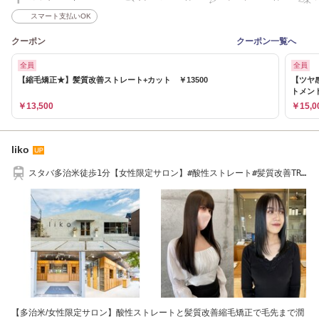
スマート支払いOK
クーポン
クーポン一覧へ
全員
全員
【縮毛矯正★】髪質改善ストレート+カット ￥13500
【ツヤ
トメン
￥13,500
￥15,0
liko
スタバ多治米徒歩1分【女性限定サロン】#酸性ストレート#髪質改善TR#
ヘッドスパ#癒し
【多治米/女性限定サロン】酸性ストレートと髪質改善縮毛矯正で毛先まで潤