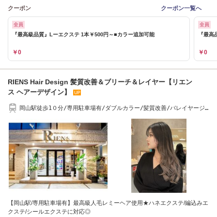
クーポン
クーポン一覧へ
全員
全員
『最高級品質』Lーエクステ 1本￥500円～■カラー追加可能
『最高品
￥0
￥0
RIENS Hair Design 髪質改善＆ブリーチ＆レイヤー【リエン
ス ヘアーデザイン】
岡山駅徒歩1０分/専用駐車場有/ダブルカラー/髪質改善/バレイヤージ
ュ/ハイライト
【岡山駅/専用駐車場有】最高級人毛レミーヘア使用★ハネエクステ/編込みエ
クステ/シールエクステに対応◎