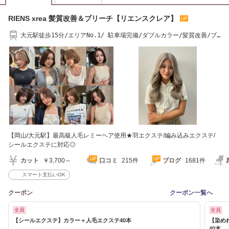
RIENS xrea 髪質改善＆ブリーチ【リエンスクレア】
大元駅徒歩15分/エリアNo.1/ 駐車場完備/ダブルカラー/髪質改善/ブ
リーチ
【岡山/大元駅】最高級人毛レミーヘア使用★羽エクステ/編み込みエクステ/
シールエクステに対応◎
カット
￥3,700～
口コミ
215件
ブログ
1681件
スマート支払いOK
クーポン
クーポン一覧へ
全員
全員
【シールエクステ】カラー＋人毛エクステ40本
【染め
40本