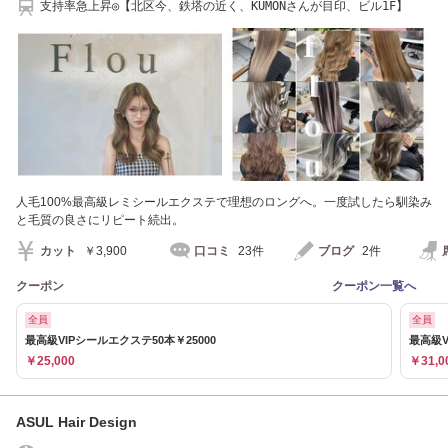
支持率急上昇◎【北区今、鉄塔の近く、KUMONさんが目印、ビル1F】
人毛100%最高級レミシールエクステで理想のロングへ。一度試したら馴染み
と毛質の良さにリピート続出。
カット
￥3,900
口コミ
23件
ブログ
2件
クーポン
クーポン一覧へ
全員
全員
最高級VIPシールエクステ50本￥25000
最高級V
￥25,000
￥31,0
ASUL Hair Design