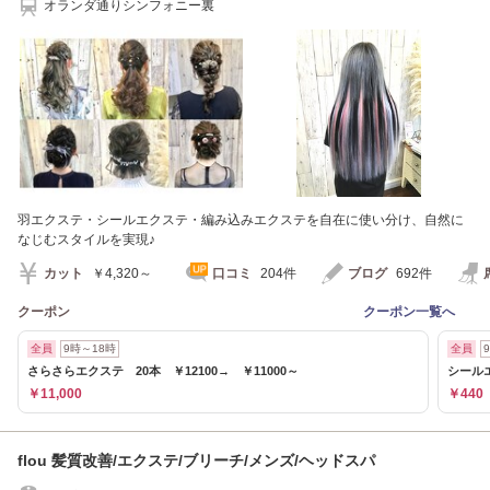
オランダ通りシンフォニー裏
羽エクステ・シールエクステ・編み込みエクステを自在に使い分け、自然に
なじむスタイルを実現♪
カット
￥4,320～
口コミ
204件
ブログ
692件
クーポン
クーポン一覧へ
全員
9時～18時
全員
さらさらエクステ 20本 ￥12100→ ￥11000～
シール
￥11,000
￥440
flou 髪質改善/エクステ/ブリーチ/メンズ/ヘッドスパ