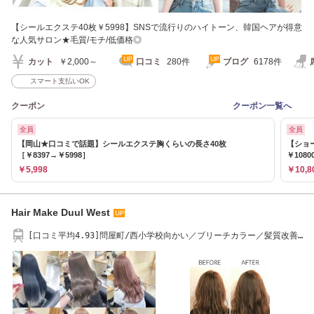
【シールエクステ40枚￥5998】SNSで流行りのハイトーン、韓国ヘアが得意
な人気サロン★毛質/モチ/低価格◎
カット
￥2,000～
口コミ
280件
ブログ
6178件
スマート支払いOK
クーポン
クーポン一覧へ
全員
全員
【岡山★口コミで話題】シールエクステ胸くらいの長さ40枚
【ショ
［￥8397→￥5998］
￥1080
￥5,998
￥10,8
Hair Make Duul West
[口コミ平均4.93]問屋町/西小学校向かい／ブリーチカラー／髪質改善
カラー