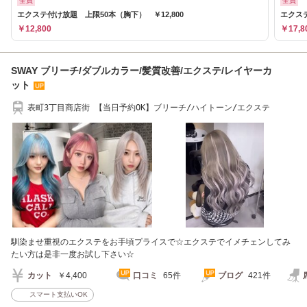
全員
全員
エクステ付け放題 上限50本（胸下） ￥12,800
エクステ
￥12,800
￥17,8
SWAY ブリーチ/ダブルカラー/髪質改善/エクステ/レイヤーカ
ット
表町3丁目商店街 【当日予約OK】ブリーチ/ハイトーン/エクステ
馴染ませ重視のエクステをお手頃プライスで☆エクステでイメチェンしてみ
たい方は是非一度お試し下さい☆
カット
￥4,400
口コミ
65件
ブログ
421件
スマート支払いOK