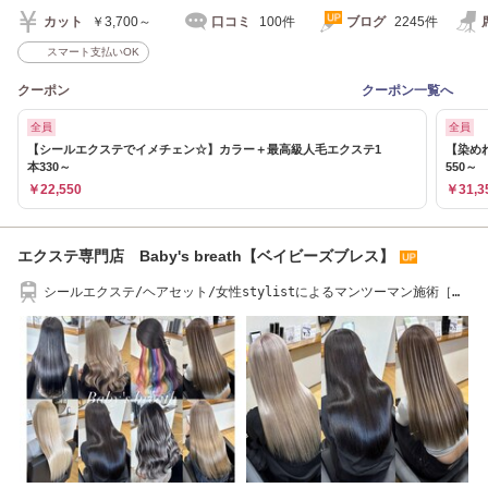
カット
￥3,700～
口コミ
100件
ブログ
2245件
スマート支払いOK
クーポン
クーポン一覧へ
全員
全員
【シールエクステでイメチェン☆】カラー＋最高級人毛エクステ1
【染め
本330～
550～
￥22,550
￥31,3
エクステ専門店 Baby's breath【ベイビーズブレス】
シールエクステ/ヘアセット/女性stylistによるマンツーマン施術［児
島駅から徒歩3分］