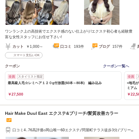
ワンランク上の高技術でエクステ感のない仕上がり!エクステ初心者も経験豊
富な女性スタッフにお任せ下さい!
カット
￥1,000～
口コミ
193件
ブログ
157件
スマート支払いOK
クーポン
クーポン一覧へ
全員
スタイリスト指定
全員
最高級人毛☆レミヘア１２０g付放題(60本～80本) 編み込み
<地毛が
ミアム
￥27,500
￥22,5
Hair Make Duul East エクステ&ブリーチ/髪質改善カラー
口コミ4.76高評価◇岡山唯一6Dエクステ/問屋町テラス徒歩3分/ブリー
チ/髪質改善カラー