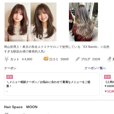
学割U24]
岡山初導入！東京の有名エクステサロンで使用している「EX Bands」☆自然
すぎる馴染み感◎爆発的人気♪
カット
￥4,800
口コミ
568件
ブログ
330件
クーポン
クーポン一覧へ
新規
新規
＼メニュー相談クーポン／お悩みに合わせて最適なメニューをご提
《人気N
案！
￥1620
-
￥12,6
Hair Space MOON