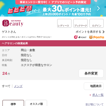
レディース
ブックマーク
ログイン
ゲストさん
ポイントを表示する
ポイントが1%たまる！
ポイントはサロン予約でつかえる！
ヘアサロンの検索結果
岡山・倉敷
エリア
指定なし
日付
指定なし
来店時刻
エクステが得意なサロン
特集
24
条件変更
件
すべて
メンズ
地図表示
求人一覧
オススメ順
標準
並び順について