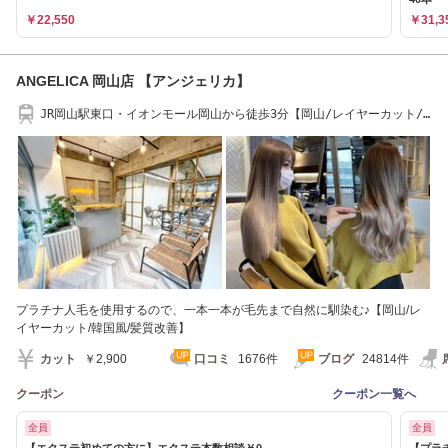
￥22,550
￥31,3
ANGELICA 岡山店 【アンジェリカ】
JR岡山駅東口・イオンモール岡山から徒歩3分【岡山/レイヤーカット/
韓国風】
プラチナ人毛を使用するので、一本一本が毛先まで自然に馴染む♪【岡山/レ
イヤーカット/韓国風/髪質改善】
カット
￥2,900
口コミ
1676件
ブログ
24814件
クーポン
クーポン一覧へ
全員
全員
【エクステ初めての方に】エクステ本数相談￥0
【プラ