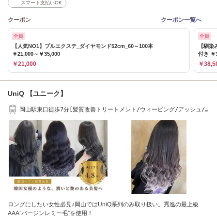
スマート支払いOK
クーポン
クーポン一覧へ
全員
全員
【人気NO1】プルエクステ_ダイヤモンド52cm_60～100本
【馴染
￥21,000～￥35,000
付き ￥3
￥21,000
￥38,5
UniQ 【ユニーク】
岡山駅東口徒歩7分[髪質改善トリートメント/ウィービング/アッシュ/
白髪染め/カラー]
ロングにしたい女性必見♪岡山ではUniQ系列のみ取り扱い。秀逸の最上級
AAA”バージンレミー毛”を使用！