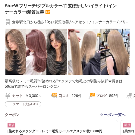
StueW.ブリーチ/ダブルカラー/白髪ぼかし/ハイライト/イン
ナーカラー/髪質改善
倉敷駅北口から徒歩10分/髪質改善/ヘアセット/インナーカラー/ブリー
チ/ハイライト
最高級なレミー毛質"×"染めれる"エクステで地毛との馴染み抜群★長さは
50cmで誰でもスーパーロングに♪
カット
￥3,300～
口コミ
126件
ブログ
892件
スマート支払いOK
クーポン
クーポン一覧へ
新規
新規
[染めれるスタンダードレミー毛質]シールエクステ60枚19800円
[染めれ