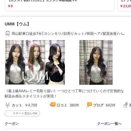
￥0
￥23,0
UMM【ウム】
岡山駅東口徒歩7分[ヨシンモリ/顔周りカット/韓国ヘア/髪質改善/パー
マ/縮毛矯正]
《最上級AAAレミー毛取り扱い》一つひとつ丁寧につけていくので圧倒的な
馴染み感をスタイリストが実現！
カット
￥4,700
口コミ
380件
ブログ
642件
スマート支払いOK
クーポン
クーポン一覧へ