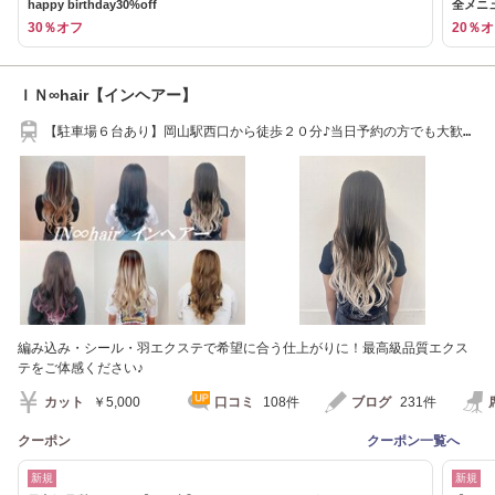
happy birthday30%off
全メニュ
30％オフ
20％
ＩＮ∞hair【インヘアー】
【駐車場６台あり】岡山駅西口から徒歩２０分♪当日予約の方でも大歓
迎！
編み込み・シール・羽エクステで希望に合う仕上がりに！最高級品質エクス
テをご体感ください♪
カット
￥5,000
口コミ
108件
ブログ
231件
クーポン
クーポン一覧へ
新規
新規