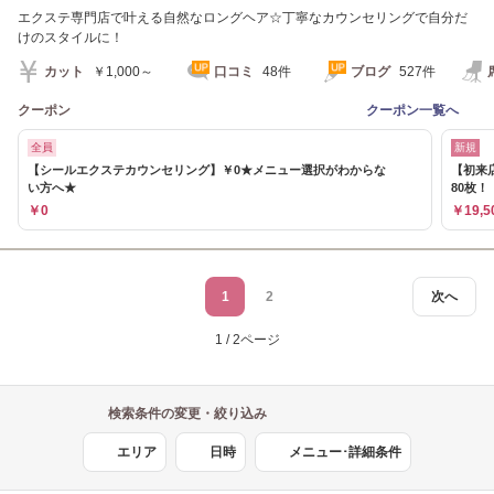
エクステ専門店で叶える自然なロングヘア☆丁寧なカウンセリングで自分だ
けのスタイルに！
カット
￥1,000～
口コミ
48件
ブログ
527件
クーポン
クーポン一覧へ
全員
新規
【シールエクステカウンセリング】￥0★メニュー選択がわからな
【初来
い方へ★
80枚！
￥0
￥19,5
1
2
次へ
1 / 2ページ
検索条件の変更・絞り込み
エリア
日時
メニュー･詳細条件