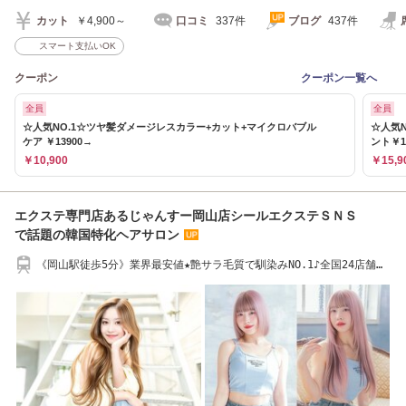
カット
￥4,900～
口コミ
337件
ブログ
437件
スマート支払いOK
クーポン
クーポン一覧へ
全員
全員
☆人気NO.1☆ツヤ髪ダメージレスカラー+カット+マイクロバブル
☆人気
ケア ￥13900→
ント￥1
￥10,900
￥15,9
エクステ専門店あるじゃんすー岡山店シールエクステＳＮＳ
で話題の韓国特化ヘアサロン
《岡山駅徒歩5分》業界最安値★艶サラ毛質で馴染みNO.1♪全国24店舗人
気サロン！