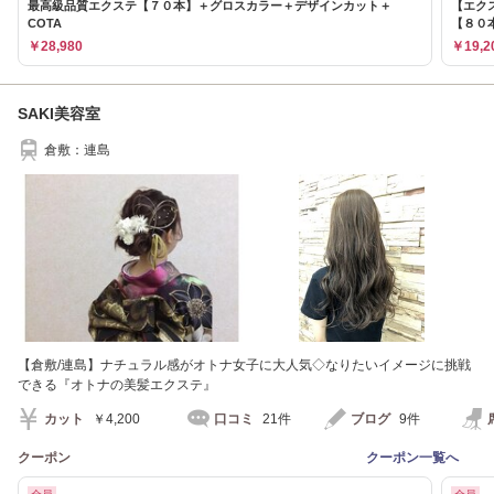
最高級品質エクステ【７０本】＋グロスカラー＋デザインカット＋
【エク
COTA
【８０
￥28,980
￥19,2
SAKI美容室
倉敷：連島
【倉敷/連島】ナチュラル感がオトナ女子に大人気◇なりたいイメージに挑戦
できる『オトナの美髪エクステ』
カット
￥4,200
口コミ
21件
ブログ
9件
クーポン
クーポン一覧へ