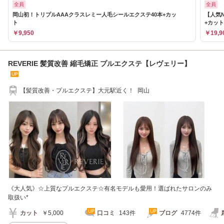
全員
全員
岡山初！トリプルAAAクラスレミー人毛シールエクステ40本+カッ
【人気
ト
+カット
￥9,950
￥19,9
REVERIE 髪質改善 縮毛矯正 プルエクステ【レヴェリー】
【髪質改善・プルエクステ】大元駅近く！ 岡山
《大人気》☆上質なプルエクステ☆有名モデルも愛用！選ばれたサロンのみ
取扱い*
カット
￥5,000
口コミ
143件
ブログ
4774件