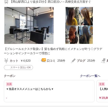
【岡山駅西口より徒歩15分】西口筋沿い～高柳交差点方面すぐ
【プルシールエクステ取扱い】髪を傷めず気軽にイメチェンが叶う◇グラデ
ーションやインナーカラーで理想に
カット
￥4,620
口コミ
258件
ブログ
253件
スマート支払いOK
クーポン
クーポン一覧へ
全員
全員
▼当店オススメメニューはこちらから▼
【人気N
-
￥19,8