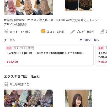
世界特許取得の6Dエクステ導入店！岡山でDuulＷestだけが叶えるトレンド
デザインの髪型◎
カット
￥4,950
口コミ
124件
ブログ
467件
クーポン
クーポン一覧へ
全員
スタイリスト指定
全員
【人気No1！】岡山唯一 6Dエクステ80本韓国ロング＊￥18400～
【人気N
￥2150
￥18,400
￥25,0
エクステ専門店 Naski
岡山駅徒歩５分