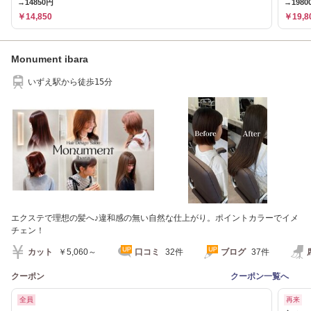
→14850円
→1980
￥14,850
￥19,8
Monument ibara
いずえ駅から徒歩15分
エクステで理想の髪へ♪違和感の無い自然な仕上がり。ポイントカラーでイメ
チェン！
カット
￥5,060～
口コミ
32件
ブログ
37件
クーポン
クーポン一覧へ
全員
再来