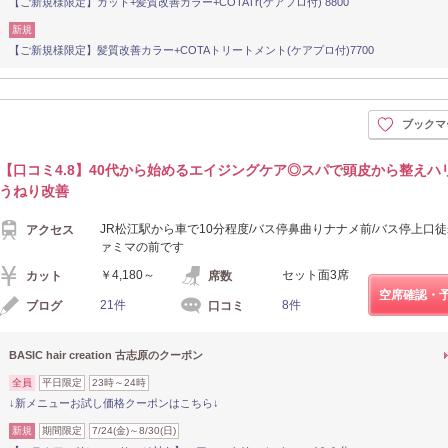
【ご新規様限定】カット+髪質改善カラー+COTATr(ケアプロ付) 8800
新規
【ご新規様限定】髪質改善カラー+COTAトリートメント(ケアプロ付)7700
ブックマ
【口コミ4.8】40代から始めるエイジングケア◎スパで頭皮から整えハ
うねり改善
JR松江駅から車で10分程度/バス停鼻曲りナナメ前/バス停上口徒
アクセス
ァミマの前です
￥4,180～
セット面3席
カット
席数
空席確認・
21件
8件
ブログ
口コミ
BASIC hair creation 古志原のクーポン
全員
平日限定
23時～24時
↓新メニューお試し価格クーポンはこちら↓
新規
期間限定
7/24(金)～8/30(日)