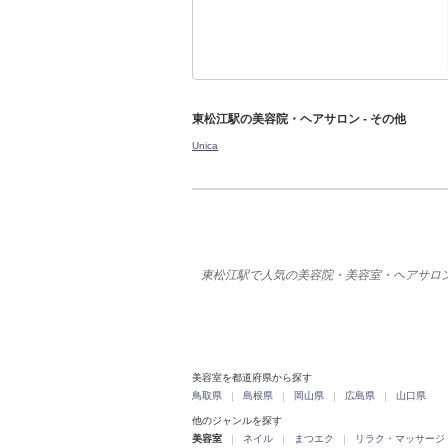
東松江駅の美容院・ヘアサロン - その他
Unica
東松江駅で人気の美容院・美容室・ヘアサロ
美容室を都道府県から探す
鳥取県
島根県
岡山県
広島県
山口県
他のジャンルを探す
美容室
ネイル
まつエク
リラク・マッサージ