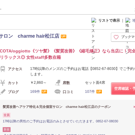
す
リストで表示
｜
 charme hair松江店
UP
ブックマ
COTA/oggiotto《ツヤ髪》《髪質改善》《縮毛矯正》なら当店に！完
リラックス◎ 女性staff多数在籍
17時以降のメンズのご予約はお電話【0852-67-8030】でご予
アクセス
します。
￥2,860～
セット面4席
カット
席数
空席確認・
169件
107件
ブログ
口コミ
UP
UP
髪質改善ヘアケア特化＆完全個室サロン charme hair松江店のクーポン
全員
17時以降の男性のご予約はお電話のみとさせていただきます。0852-67-08030
新規