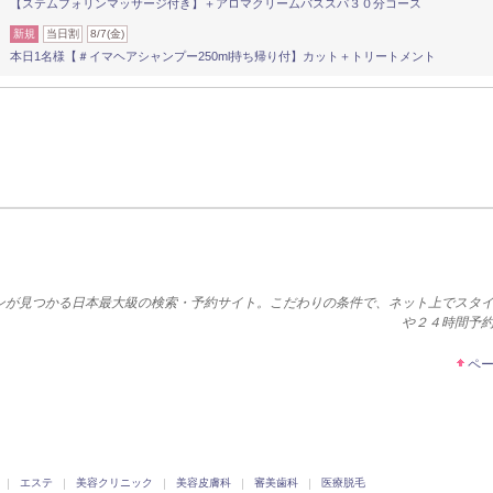
【ステムフォリンマッサージ付き】＋アロマクリームバススパ３０分コース
新規
当日割
8/7(金)
本日1名様【＃イマヘアシャンプー250ml持ち帰り付】カット＋トリートメント
ンが見つかる日本最大級の検索・予約サイト。こだわりの条件で、ネット上でスタ
や２４時間予
ペ
エステ
美容クリニック
美容皮膚科
審美歯科
医療脱毛