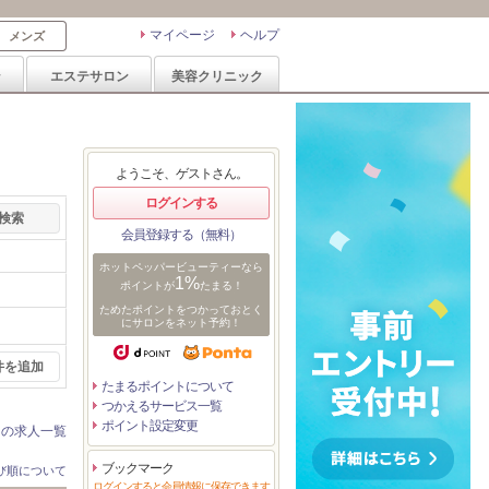
マイページ
ヘルプ
メンズ
ン
エステサロン
美容クリニック
ようこそ、ゲストさん。
ログインする
会員登録する（無料）
ホットペッパービューティーなら
1%
ポイントが
たまる！
ためたポイントをつかっておとく
にサロンをネット予約！
件を追加
たまるポイントについて
つかえるサービス一覧
ポイント設定変更
ンの求人一覧
ブックマーク
び順について
ログインすると会員情報に保存できます