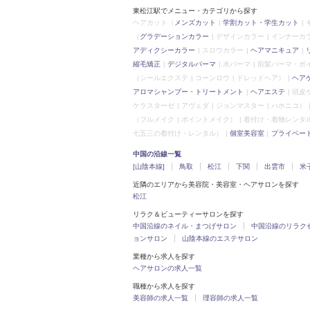
東松江駅でメニュー・カテゴリから探す
ヘアカット
（
メンズカット
学割カット・学生カット
（
グラデーションカラー
デザインカラー
インナーカ
アディクシーカラー
スロウカラー
ヘアマニキュア
縮毛矯正
デジタルパーマ
水パーマ
前髪パーマ・ポ
（シールエクステ
コーンロウ
ドレッドヘア）
ヘア
アロマシャンプー・トリートメント
ヘアエステ
頭皮
ケラスターゼ
アヴェダ
ジョンマスター
ハホニコ）
（フルメイク
ポイントメイク）
着付け・着物レンタ
七五三の着付け・レンタル）
個室美容室
プライベー
中国の沿線一覧
[山陰本線]
鳥取
松江
下関
出雲市
米
近隣のエリアから美容院・美容室・ヘアサロンを探す
松江
リラク＆ビューティーサロンを探す
中国沿線のネイル・まつげサロン
中国沿線のリラク
ョンサロン
山陰本線のエステサロン
業種から求人を探す
ヘアサロンの求人一覧
職種から求人を探す
美容師の求人一覧
理容師の求人一覧