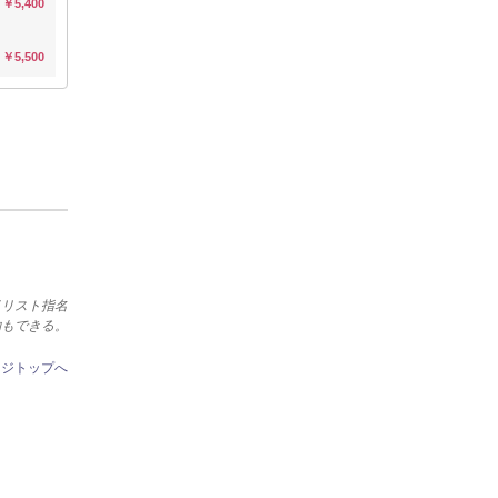
￥5,400
￥5,500
イリスト指名
約もできる。
ージトップへ