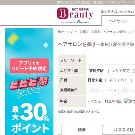
東松江駅の人気の美容院・美容室・ヘアサロン(1/1ページ
国内最大級のヘアサロ
ヘアサロン
総合トップ
>
美容院・美容室・ヘアサロン検索トップ
ヘアサロンを探す
～東松江駅の美容院
フリーワード
エリア・駅
東松江駅
｜
エリア変更
日付
日付未定
｜
今日（8/7）
｜
～
来店時刻
料金
メニュー料金を指定
※日付未定では指定できません
標準
オススメ順