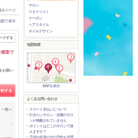
サロン
1/1ページ
スタイリスト
クーポン
地図で表示
ヘアスタイル
ネイルデザイン
ークする
地図検索
全個室で
約をお願い
MAPを表示
予約する
よくある問い合わせ
一覧へ
スマート支払いについて
行きたいサロン・近隣のサロ
ンが掲載されていません
-
ポイントはどこのサロンで使
えますか？
子供や友達の分の予約も代理