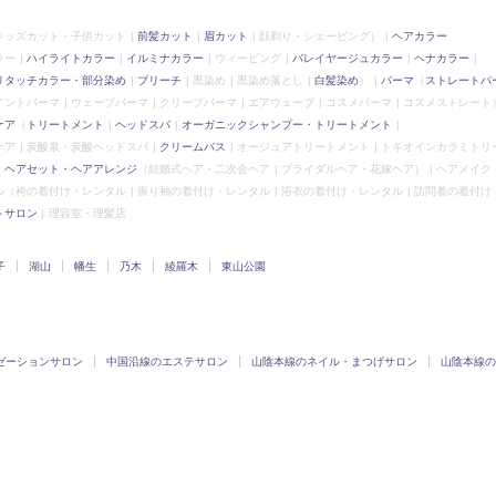
キッズカット・子供カット
前髪カット
眉カット
顔剃り・シェービング）
ヘアカラー
ラー
ハイライトカラー
イルミナカラー
ウィービング
バレイヤージュカラー
ヘナカラー
リタッチカラー・部分染め
ブリーチ
黒染め
黒染め落とし
白髪染め
）
パーマ
（
ストレートパ
イントパーマ
ウェーブパーマ
クリープパーマ
エアウェーブ
コスメパーマ
コスメストレート
ケア
（
トリートメント
ヘッドスパ
オーガニックシャンプー・トリートメント
ケア
炭酸泉・炭酸ヘッドスパ
クリームバス
オージュアトリートメント
トキオインカラミトリ
ヘアセット・ヘアアレンジ
（結婚式ヘア・二次会ヘア
ブライダルヘア・花嫁ヘア）
ヘアメイク
ル
（袴の着付け・レンタル
振り袖の着付け・レンタル
浴衣の着付け・レンタル
訪問着の着付け
トサロン
理容室・理髪店
子
湖山
幡生
乃木
綾羅木
東山公園
ゼーションサロン
中国沿線のエステサロン
山陰本線のネイル・まつげサロン
山陰本線の