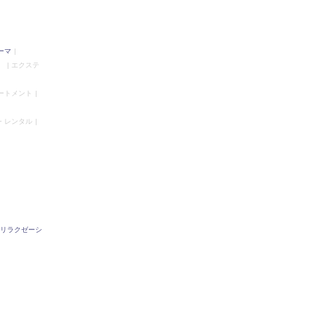
ーマ
）
エクステ
ートメント
・レンタル
リラクゼーシ