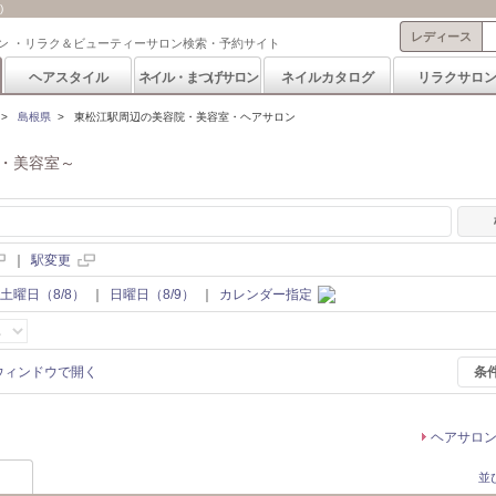
)
レディース
ン ・リラク＆ビューティーサロン検索・予約サイト
ヘアスタイル
ネイル・まつげサロン
ネイルカタログ
リラクサロ
>
島根県
>
東松江駅周辺の美容院・美容室・ヘアサロン
・美容室～
｜
駅変更
土曜日（8/8）
｜
日曜日（8/9）
｜
カレンダー指定
条
ヘアサロ
並