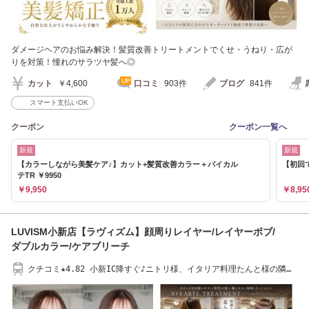
ダメージヘアのお悩み解決！髪質改善トリートメントでくせ・うねり・広が
りを対策！憧れのサラツヤ髪へ◎
カット
￥4,600
口コミ
903件
ブログ
841件
スマート支払いOK
クーポン
クーポン一覧へ
新規
新規
【カラーしながら美髪ケア♪】カット+髪質改善カラー＋バイカル
【初回で
テTR ￥9950
￥9,950
￥8,95
LUVISM小新店【ラヴィズム】顔周りレイヤー/レイヤーボブ/
ダブルカラー/ケアブリーチ
クチコミ★4.82 小新IC降すぐ♪ニトリ様、イタリア料理たんと様の隣・
無料駐車場有