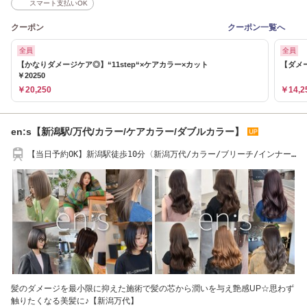
スマート支払いOK
クーポン
クーポン一覧へ
全員
全員
【かなりダメージケア◎】“11step“×ケアカラー×カット
【ダメ
￥20250
￥20,250
￥14,2
en:s【新潟駅/万代/カラー/ケアカラー/ダブルカラー】
【当日予約OK】新潟駅徒歩10分〈新潟万代/カラー/ブリーチ/インナー
カラー/髪質改善〉
髪のダメージを最小限に抑えた施術で髪の芯から潤いを与え艶感UP☆思わず
触りたくなる美髪に♪【新潟万代】