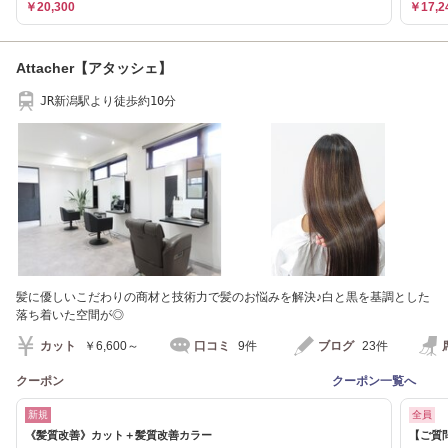
￥20,300
￥17,2
Attacher【アタッシェ】
JR新潟駅より徒歩約10分
髪に優しいこだわりの商材と技術力で髪のお悩みを解決♪白と黒を基調とした
落ち着いた空間が◎
カット
￥6,600～
口コミ
9件
ブログ
23件
クーポン
クーポン一覧へ
新規
全員
《髪質改善》カット＋髪質改善カラー
【ご質問