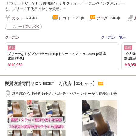
《*ブリーチなしで叶う透明感*》ミルクティーベージュやピンク系カラー
も、ブリーチ不使用で滑らか質感に＊
カット
￥4,400
口コミ
1340件
ブログ
748件
スマート支払いOK
クーポン
クーポン一覧へ
新規
新規
ブリーチなしダブルカラー+4stepトリートメント ￥10950 [#新潟
《*人気
駅前#万代]
新潟駅#
￥10,950
￥8,95
髪質改善専門サロンECET 万代店【エセット】
新潟駅から徒歩約10分/万代シティバスセンターから徒歩約３分