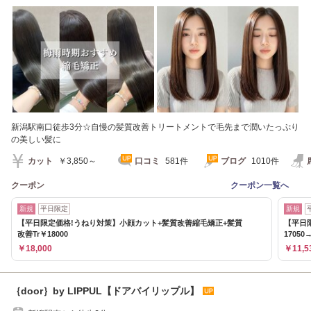
パ/縮毛矯正]
新潟駅南口徒歩3分☆自慢の髪質改善トリートメントで毛先まで潤いたっぷり
の美しい髪に
カット
￥3,850～
口コミ
581件
ブログ
1010件
クーポン
クーポン一覧へ
新規
平日限定
新規
【平日限定価格!うねり対策】小顔カット+髪質改善縮毛矯正+髪質
【平日限
改善Tr￥18000
17050→
￥18,000
￥11,5
｛door｝by LIPPUL【ドアバイリップル】