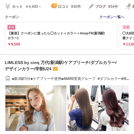
カット
￥4,400～
口コミ
830件
ブログ
854件
クーポン
クーポン一覧へ
新規
全員
【新規】クーポンに迷ったら◯カット＋カラー＋4stepTR(新潟駅/
◯大好
カラー)
素クイ
￥9,500
￥13,0
LIMLESS by cinq 万代/新潟駅/ケアブリーチ/ダブルカラー/
デザインカラー/学割U24
◆新潟駅5分◆ケアブリーチ使用◆AWARD受賞グループ #ダブルカラー#韓
国#学割U24