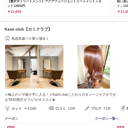
【贅沢Ｗトリートメント】アクアフュージョントリートメント＋カ
扱い易
ット12650円
ト」11
￥12,650
￥11,0
Kami club【カミクラブ】
鳥原高速バス乗り場近く
≪極上のツヤ髪が手に入る！≫Kami clubこだわりのダメージケアができ
る"M3D贅沢ダブル"がオススメ★
カット
￥4,000
口コミ
12件
ブログ
71件
クーポン
クーポン一覧へ