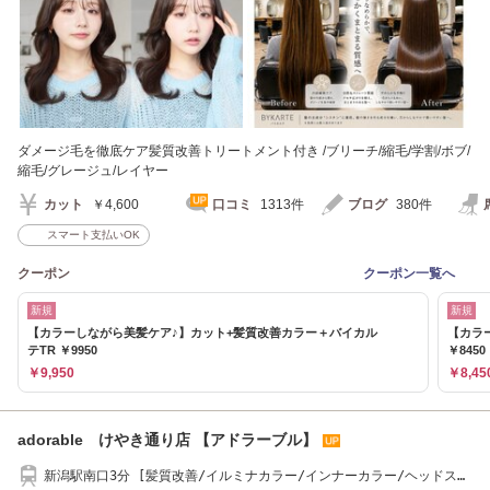
ダメージ毛を徹底ケア髪質改善トリートメント付き /ブリーチ/縮毛/学割/ボブ/
縮毛/グレージュ/レイヤー
カット
￥4,600
口コミ
1313件
ブログ
380件
スマート支払いOK
クーポン
クーポン一覧へ
新規
新規
【カラーしながら美髪ケア♪】カット+髪質改善カラー＋バイカル
【カラ
テTR ￥9950
￥8450
￥9,950
￥8,45
adorable けやき通り店 【アドラーブル】
新潟駅南口3分 [髪質改善/イルミナカラー/インナーカラー/ヘッドス