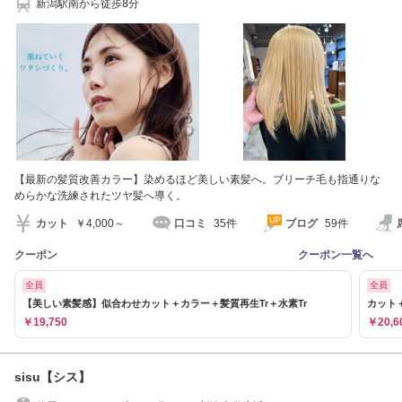
新潟駅南から徒歩8分
【最新の髪質改善カラー】染めるほど美しい素髪へ。ブリーチ毛も指通りな
めらかな洗練されたツヤ髪へ導く。
カット
￥4,000～
口コミ
35件
ブログ
59件
クーポン
クーポン一覧へ
全員
全員
【美しい素髪感】似合わせカット＋カラー＋髪質再生Tr＋水素Tr
カット
￥19,750
￥20,6
sisu【シス】