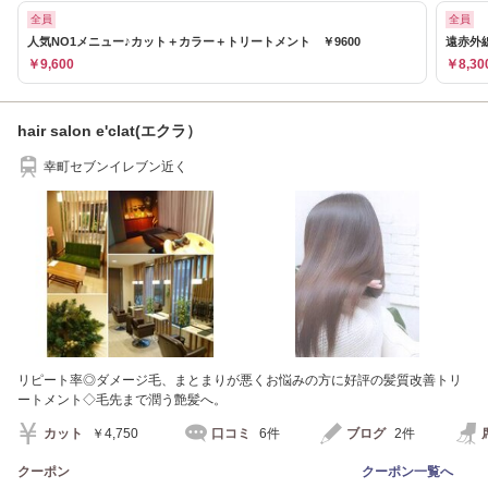
全員
全員
人気NO1メニュー♪カット＋カラー＋トリートメント ￥9600
遠赤外
￥9,600
￥8,30
hair salon e'clat(エクラ）
幸町セブンイレブン近く
リピート率◎ダメージ毛、まとまりが悪くお悩みの方に好評の髪質改善トリ
ートメント◇毛先まで潤う艶髪へ。
カット
￥4,750
口コミ
6件
ブログ
2件
クーポン
クーポン一覧へ