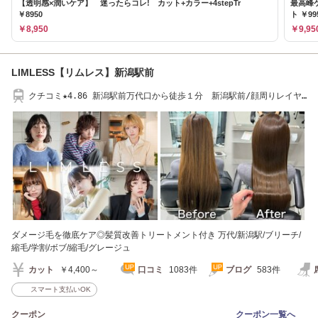
【透明感×潤いケア】 迷ったらコレ! カット+カラー+4stepTr
最高峰
￥8950
ト ￥99
￥8,950
￥9,95
LIMLESS【リムレス】新潟駅前
クチコミ★4.86 新潟駅前万代口から徒歩１分 新潟駅前/顔周りレイヤ
ー/ダブルカラー
ダメージ毛を徹底ケア◎髪質改善トリートメント付き 万代/新潟駅/ブリーチ/
縮毛/学割/ボブ/縮毛/グレージュ
カット
￥4,400～
口コミ
1083件
ブログ
583件
スマート支払いOK
クーポン
クーポン一覧へ