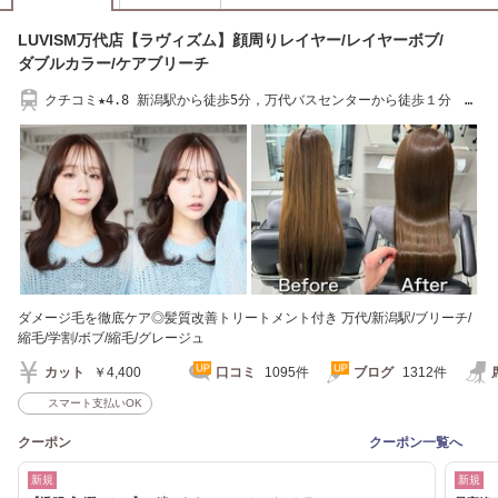
LUVISM万代店【ラヴィズム】顔周りレイヤー/レイヤーボブ/
ダブルカラー/ケアブリーチ
クチコミ★4.8 新潟駅から徒歩5分，万代バスセンターから徒歩１分 万
代
ダメージ毛を徹底ケア◎髪質改善トリートメント付き 万代/新潟駅/ブリーチ/
縮毛/学割/ボブ/縮毛/グレージュ
カット
￥4,400
口コミ
1095件
ブログ
1312件
スマート支払いOK
クーポン
クーポン一覧へ
新規
新規