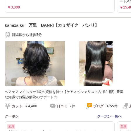
ートメ
￥3,300
￥15,4
kamizaiku 万里 BANRI【カミザイク バンリ】
新潟駅から徒歩5分
ヘアケアマイスター1級の資格を持つ【ケアスペシャリスト古澤在籍!】豊富
な知識でお悩み解決のサポート☆
カット
￥4,400
口コミ
7件
ブログ
3755件
クーポン
クーポン一覧へ
全員
全員