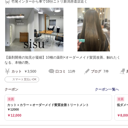
竹尾インターから車で10分ニトリ新潟赤道店近く
【薬剤開発の知見が凝縮】10種の薬剤×オーダーメイド髪質改善。触れたく
なる、本物の艶。
カット
￥3,500
口コミ
11件
ブログ
7件
スマート支払いOK
クーポン
クーポン一覧へ
全員
全員
カット＋カラー＋オーダーメイド髪質改善トリートメント
低ダメ
￥12000
￥12,000
￥8,00