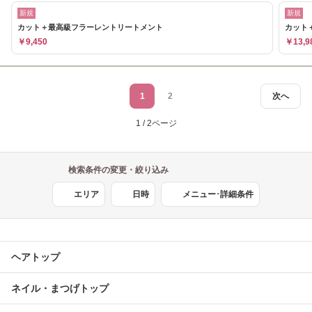
新規
新規
カット＋最高級フラーレントリートメント
カット
￥9,450
￥13,9
1
2
次へ
1 / 2ページ
検索条件の変更・絞り込み
エリア
日時
メニュー･詳細条件
ヘアトップ
ネイル・まつげトップ