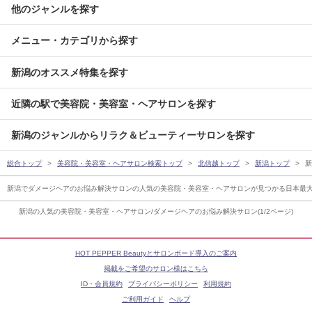
他のジャンルを探す
メニュー・カテゴリから探す
新潟のオススメ特集を探す
近隣の駅で美容院・美容室・ヘアサロンを探す
新潟のジャンルからリラク＆ビューティーサロンを探す
総合トップ
美容院・美容室・ヘアサロン検索トップ
北信越トップ
新潟トップ
新
新潟でダメージヘアのお悩み解決サロンの人気の美容院・美容室・ヘアサロンが見つかる日本最
新潟の人気の美容院・美容室・ヘアサロン/ダメージヘアのお悩み解決サロン(1/2ページ)
HOT PEPPER Beautyとサロンボード導入のご案内
掲載をご希望のサロン様はこちら
ID・会員規約
プライバシーポリシー
利用規約
ご利用ガイド
ヘルプ