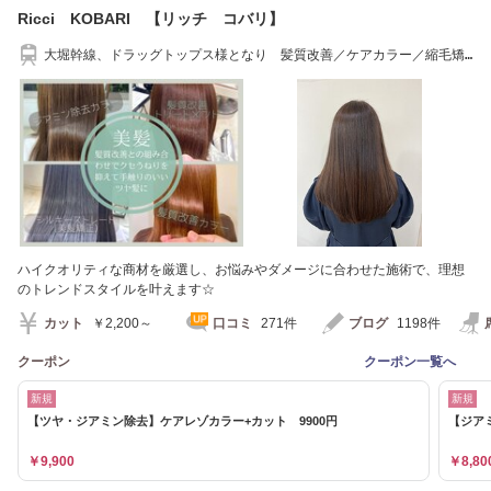
Ricci KOBARI 【リッチ コバリ】
大堀幹線、ドラッグトップス様となり 髪質改善／ケアカラー／縮毛矯
正／ジアミン除去
ハイクオリティな商材を厳選し、お悩みやダメージに合わせた施術で、理想
のトレンドスタイルを叶えます☆
カット
￥2,200～
口コミ
271件
ブログ
1198件
クーポン
クーポン一覧へ
新規
新規
【ツヤ・ジアミン除去】ケアレゾカラー+カット 9900円
【ジア
￥9,900
￥8,80