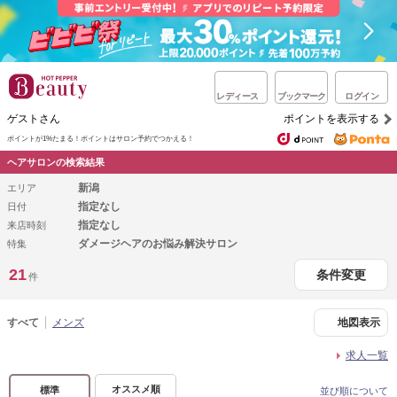
レディース
ブックマーク
ログイン
ゲストさん
ポイントを表示する
ポイントが1%たまる！
ポイントはサロン予約でつかえる！
ヘアサロンの検索結果
新潟
エリア
指定なし
日付
指定なし
来店時刻
ダメージヘアのお悩み解決サロン
特集
21
条件変更
件
すべて
メンズ
地図表示
求人一覧
オススメ順
標準
並び順について