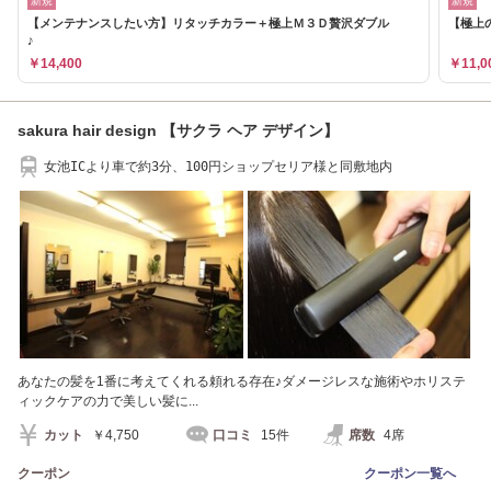
新規
新規
【メンテナンスしたい方】リタッチカラー＋極上Ｍ３Ｄ贅沢ダブル
【極上の
♪
￥14,400
￥11,0
sakura hair design 【サクラ ヘア デザイン】
女池ICより車で約3分、100円ショップセリア様と同敷地内
あなたの髪を1番に考えてくれる頼れる存在♪ダメージレスな施術やホリステ
ィックケアの力で美しい髪に...
カット
￥4,750
口コミ
15件
席数
4席
クーポン
クーポン一覧へ