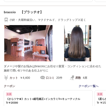
braccio 【ブラッチオ】
小針・大堀幹線沿い、マクドナルド、ドラッグトップス近く
ダメージや髪のお悩みはbraccioにお任せ☆髪質・コンディションに合わせた
施術で潤い&ツヤのある仕上がりに
カット
￥4,400
口コミ
20件
席数
4席
クーポン
クーポン一覧へ
全員
全員
《さらツヤ★》カット+縮毛矯正+インカラミTr+キューティクル
《柔ら
Tr￥20300
Tr ￥17