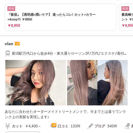
新規
新規
『新規』【透明感×潤いケア】 迷ったらコレ! カット+カラー
最高峰
+4stepTr ￥8950
ント ￥9
￥8,950
￥9,95
clan
新潟駅万代口から徒歩4分・東大通りローソン2F/万代/エクステ/着付
け/ブリーチ/ネイル
あなたに合わせたオーダーメイドトリートメントで、今までとは違うワンラ
ンク上の美髪を実現します♪
カット
￥4,400～
口コミ
133件
ブログ
540件