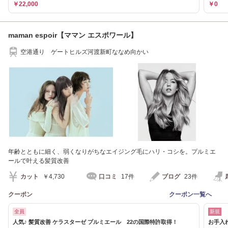
￥22,000
￥0
maman espoir【ママン エスポワール】
空港通り ゲートヒルズ河渡新町ななめ向かい
年齢とともに細く、弱くなりがちなエイジング毛にハリ・コシを。プルミエ
ールで叶える髪質改善
カット
￥4,730
口コミ
17件
ブログ
23件
クーポン
クーポン一覧へ
全員
新規
人気♪ 髪質改善 ケラスターゼ プルミエール 22の国際特許取得！
お手入