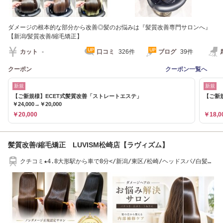
ダメージの根本的な部分から改善◎髪のお悩みは『髪質改善専門サロンへ』
【新潟/髪質改善/縮毛矯正】
カット
-
口コミ
326件
ブログ
39件
クーポン
クーポン一覧へ
新規
新規
【ご新規様】ECET式髪質改善「ストレートエステ」
【ご新規
￥24,000→￥20,000
￥20,000
￥18,0
髪質改善/縮毛矯正 LUVISM松崎店【ラヴィズム】
クチコミ★4.8大形駅から車で8分</新潟/東区/松崎/ヘッドスパ/白髪染
め/ダブルカラー