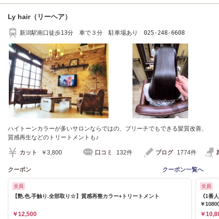
Ly hair（リーヘア）
新潟駅南口徒歩13分 車で３分 駐車場あり 025-248-6608
ハイトーンカラーが多いサロンならではの、ブリーチでもできる髪質改善、
質感再生などのトリートメントも♪
カット
￥3,800
口コミ
132件
ブログ
1774件
クーポン
クーポン一覧へ
全員
全員
【艶.色.手触り.全部取り☆】質感再整カラー+トリートメント
《1番
￥1080
￥12,500
￥10,8