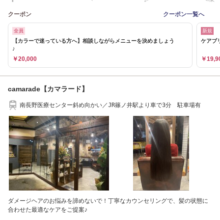
クーポン
クーポン一覧へ
全員
新規
【カラーで迷っている方へ】相談しながらメニューを決めましょう
ケアブリ
♪
￥20,000
￥19,9
camarade【カマラード】
南長野医療センター斜め向かい／JR篠ノ井駅より車で3分 駐車場有
ダメージヘアのお悩みを諦めないで！丁寧なカウンセリングで、髪の状態に
合わせた最適なケアをご提案♪