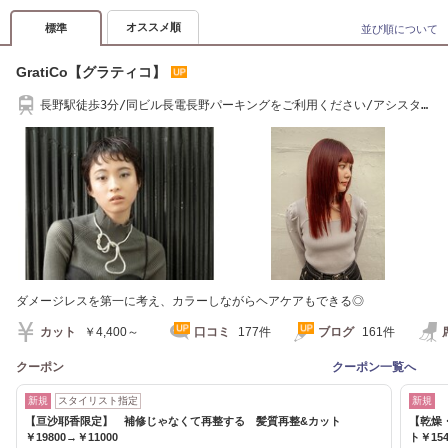
オススメ順
標準
並び順について
GratiCo【グラティコ】
長野駅徒歩3分/同ビル長電長野パーキングをご利用ください/アシスタ
ント募集
ダメージレスを第一に考え、カラーしながらヘアケアもできる◎
カット
￥4,400～
口コミ
177件
ブログ
161件
クーポン
クーポン一覧へ
新規
スタイリスト指定
新規
【亘沙耶香限定】 補修じゃなくて再整する 髪質再整&カット
【乾燥
￥19800→￥11000
ト￥154