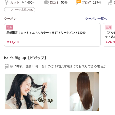
カット
￥4,400～
口コミ
50件
ブログ
137件
スマート支払いOK
クーポン
クーポン一覧へ
新規
全員
新規限定！カット＋エドルカラー＋５STトリートメント13200
【アル
ット込み
￥13,200
￥24,2
hair's Big up【ビガップ】
篠ノ井駅 徒歩10分 当日のご予約はお電話にてお取りできる場合がご
ざいます。