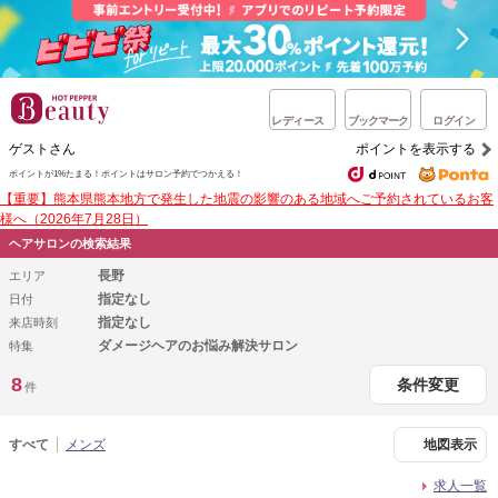
レディース
ブックマーク
ログイン
ゲストさん
ポイントを表示する
ポイントが1%たまる！
ポイントはサロン予約でつかえる！
【重要】熊本県熊本地方で発生した地震の影響のある地域へご予約されているお客
様へ（2026年7月28日）
ヘアサロンの検索結果
長野
エリア
指定なし
日付
指定なし
来店時刻
ダメージヘアのお悩み解決サロン
特集
8
条件変更
件
すべて
メンズ
地図表示
求人一覧