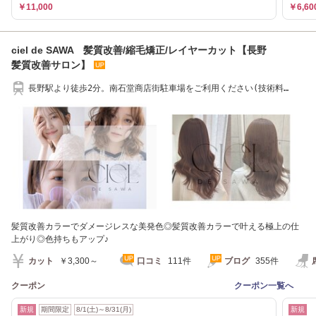
￥11,000
￥6,60
ciel de SAWA 髪質改善/縮毛矯正/レイヤーカット【長野
髪質改善サロン】
長野駅より徒歩2分。南石堂商店街駐車場をご利用ください(技術料
￥6000毎に駐車券1枚)
髪質改善カラーでダメージレスな美発色◎髪質改善カラーで叶える極上の仕
上がり◎色持ちもアップ♪
カット
￥3,300～
口コミ
111件
ブログ
355件
クーポン
クーポン一覧へ
新規
期間限定
8/1(土)～8/31(月)
新規