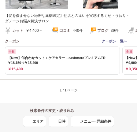
【髪を傷ませない緻密な薬剤選定】他店との違いを実感するくせ・うねり・
ダメージお悩み解決サロン
カット
￥4,400～
口コミ
440件
ブログ
39件
クーポン
クーポン一覧へ
全員
全員
【New】似合わせカット＋ケアカラー＋cashmereプレミアムTR
【New
￥18,150⇒￥15,400
￥9,90
￥15,400
￥9,35
1 / 1ページ
検索条件の変更・絞り込み
エリア
日時
メニュー･詳細条件