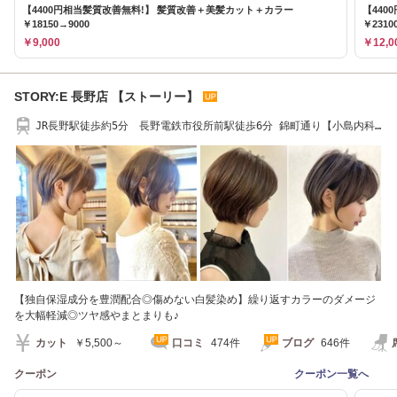
【4400円相当髪質改善無料!】 髪質改善＋美髪カット＋カラー
【44
￥18150→9000
￥2310
￥9,000
￥12,0
STORY:E 長野店 【ストーリー】
JR長野駅徒歩約5分 長野電鉄市役所前駅徒歩6分 錦町通り【小島内科
様】ほぼ向かい側
【独自保湿成分を豊潤配合◎傷めない白髪染め】繰り返すカラーのダメージ
を大幅軽減◎ツヤ感やまとまりも♪
カット
￥5,500～
口コミ
474件
ブログ
646件
クーポン
クーポン一覧へ