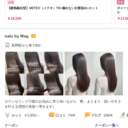
全員
新規
【酸熱融合型】METEO（メテオ）TR+傷めない白髪染め+カット
ダメー
Tr
￥18,500
￥13,5
nalu by Mag
長野駅から車で8分
カウンセリング◎髪のお悩みに寄り添いながら、艶・まとまり・扱いやすさ
を叶える理想の美髪へ導きます♪
カット
￥3,850～
口コミ
74件
ブログ
198件
クーポン
クーポン一覧へ