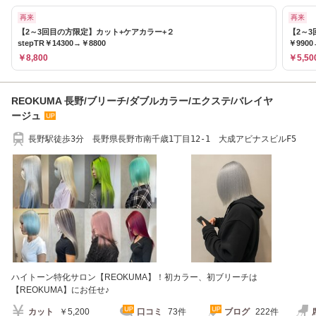
再来
再来
【2～3回目の方限定】カット+ケアカラー+２
【2～3
stepTR￥14300→￥8800
￥9900
￥8,800
￥5,50
REOKUMA 長野/ブリーチ/ダブルカラー/エクステ/バレイヤ
ージュ
長野駅徒歩3分 長野県長野市南千歳1丁目12-1 大成アビナスビルF5
ハイトーン特化サロン【REOKUMA】！初カラー、初ブリーチは
【REOKUMA】にお任せ♪
カット
￥5,200
口コミ
73件
ブログ
222件