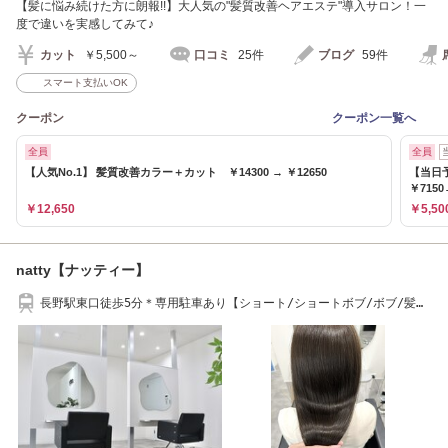
【髪に悩み続けた方に朗報!!】大人気の"髪質改善ヘアエステ"導入サロン！一
度で違いを実感してみて♪
カット
￥5,500～
口コミ
25件
ブログ
59件
スマート支払いOK
クーポン
クーポン一覧へ
全員
全員
【人気No.1】 髪質改善カラー＋カット ￥14300 → ￥12650
【当日
￥7150
￥12,650
￥5,50
natty【ナッティー】
長野駅東口徒歩5分＊専用駐車あり【ショート/ショートボブ/ボブ/髪質
改善/白髪染め】