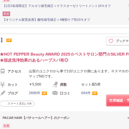
【1日3名様限定】アルカリ縮毛矯正＋ケラスターゼトリートメント10％オフ
新規
【オリジナル髪質改善】酸性縮毛矯正＋4種類ケア剤10％オフ
ー】
UP
ブックマ
★HOT PEPPER Beauty AWARD 2025☆ベストサロン部門☆SILVER P
★頭皮洗浄効果のあるハーブスパ有◎
山室のユニクロから車で1分!ユニクロ側にあります。※スマホの
アクセス
マップNGです。
￥5,500
セット面5席
カット
席数
2896件
694件
ブログ
口コミ
UP
UP
空席確認・
スマート支払いOK
PACAR HAIR【パチャールヘアー】のクーポン
全員