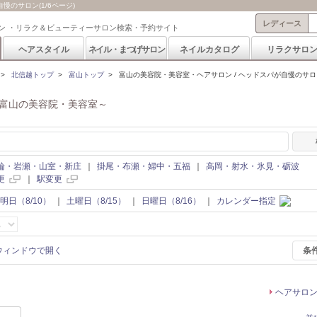
のサロン(1/6ページ)
レディース
ン ・リラク＆ビューティーサロン検索・予約サイト
ヘアスタイル
ネイル・まつげサロン
ネイルカタログ
リラクサロ
>
北信越トップ
>
富山トップ
>
富山の美容院・美容室・ヘアサロン / ヘッドスパが自慢のサロ
富山の美容院・美容室～
輪・岩瀬・山室・新庄
｜
掛尾・布瀬・婦中・五福
｜
高岡・射水・氷見・砺波
更
｜
駅変更
明日（8/10）
｜
土曜日（8/15）
｜
日曜日（8/16）
｜
カレンダー指定
条
ヘアサロ