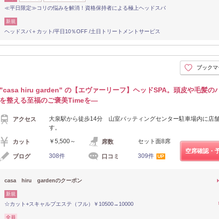
≪平日限定≫コリの悩みを解消！資格保持者による極上ヘッドスパ
新規
ヘッドスパ＋カット/平日10％OFF /土日トリートメントサービス
ブックマ
"casa hiru garden" の【エヴァーリーフ】ヘッドSPA。頭皮や毛髪
を整える至福のご褒美Timeを―
大泉駅から徒歩14分 山室バッティングセンター駐車場内に店
アクセス
す。
￥5,500～
セット面8席
カット
席数
空席確認・
308件
309件
ブログ
口コミ
UP
casa hiru gardenのクーポン
新規
☆カット+スキャルプエステ（フル）￥10500→10000
全員