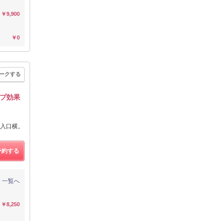
￥9,900
￥0
ークする
プ効果
入口横。
予約する
一覧へ
￥8,250