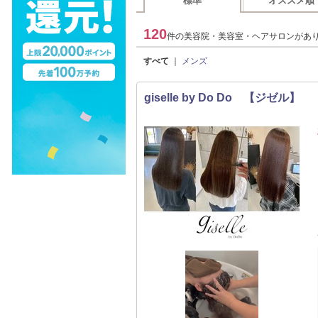
標準
オススメ順
120
件の美容院・美容室・ヘアサロンがあ
すべて
｜
メンズ
giselle by Do Do 【ジゼル】