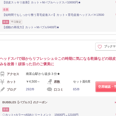
【頭皮スッキリ改善】カット＋Mバブルヘッドスパ10000円★
全員
【短時間でもしっかり整う育毛促進スパ】カット＋育毛促進ヘッドスパ￥13500
新規
平日限定
【感動の再現力】カット＋Mバブル5400円★
ブックマ
ヘッドスパで頭からリフレッシュ☆この時期に気になる乾燥などの頭皮
みを改善！頑張った日のご褒美に
南富山駅から徒歩３分★
アクセス
￥4,500～
セット面6席
カット
席数
空席確認・
292件
65件
ブログ
口コミ
BUBBLES【バブルス】のクーポン
新規
◇カット+カラー+ASIAトリートメント 15600円→12100円