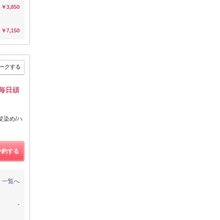
￥3,850
￥7,150
ークする
毎日頑
髪染め/ハ
予約する
一覧へ
-