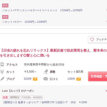
新規
◇カット+アディクシーカラー+トリートメント 17250円→13750円
新規
◇カット+カラー 12100円→11000円
ブックマ
【日頃の疲れを忘れリラックス】最新設備で頭皮環境を整え、髪本来の
を引き出します◎髪と心に潤いを
市内電車西中野駅から徒歩10分
アクセス
￥5,500～
セット面5席
カット
席数
空席確認・
520件
139件
ブログ
口コミ
UP
UP
Lutz【ルッツ】のクーポン
全員
期間限定
7/15(水)～9/20(日)
【夏限定☆】猛暑すっきりケア！短時間で叶う頭皮ケア 15分 ￥2200