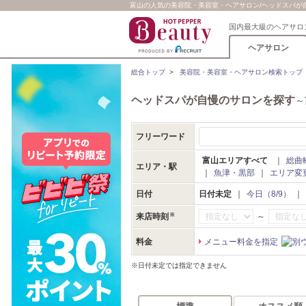
富山の人気の美容院・美容室・ヘアサロン/ヘッドスパが自慢
国内最大級のヘアサロ
ヘアサロン
総合トップ
>
美容院・美容室・ヘアサロン検索トップ
ヘッドスパが自慢のサロンを探す
～
フリーワード
富山エリアすべて
｜
総曲
エリア・駅
｜
魚津・黒部
｜
エリア変
日付
日付未定
｜
今日（8/9）
｜
～
来店時刻
料金
メニュー料金を指定
※日付未定では指定できません