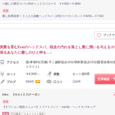
≪癒しの贅沢スパ≫30分ヘッドスパコース ￥4.950⇒￥3850
全員
癒し効果抜群！スミ入り炭酸ヘッドスパ（20分コース)＋カット￥8250→￥7150
ブックマ
美髪を育むEralのヘッドスパ。頭皮の汚れを落とし髪に潤いを与える☆
張るあなたに癒しのひと時を…♪
(駐車場9台完備) 不二越駅徒歩10分/西町駅徒歩15分[髪質改善/白
アクセス
イライト]
￥6,500～
セット面8席
カット
席数
空席確認・
998件
104件
ブログ
口コミ
UP
kilto. 【キルト】のクーポン
全員
【オプション相談メニュー】トリートメント・marbb・ヘッドスパ/キュア
新規
平日限定
スタイリスト指定