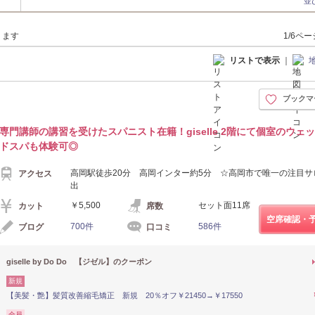
並
ります
1/6ペ
リストで表示
｜
ブックマ
専門講師の講習を受けたスパニスト在籍！giselle 2階にて個室のウェ
ドスパも体験可◎
高岡駅徒歩20分 高岡インター約5分 ☆高岡市で唯一の注目サ
アクセス
出
￥5,500
セット面11席
カット
席数
空席確認・
700件
586件
ブログ
口コミ
giselle by Do Do 【ジゼル】のクーポン
新規
【美髪・艶】髪質改善縮毛矯正 新規 20％オフ￥21450→￥17550
全員