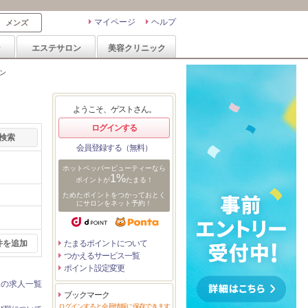
マイページ
ヘルプ
メンズ
ン
エステサロン
美容クリニック
ン
ようこそ、ゲストさん。
ログインする
会員登録する（無料）
ホットペッパービューティーなら
1%
ポイントが
たまる！
ためたポイントをつかっておとく
にサロンをネット予約！
件を追加
たまるポイントについて
つかえるサービス一覧
ポイント設定変更
ンの求人一覧
ブックマーク
ログインすると会員情報に保存できます