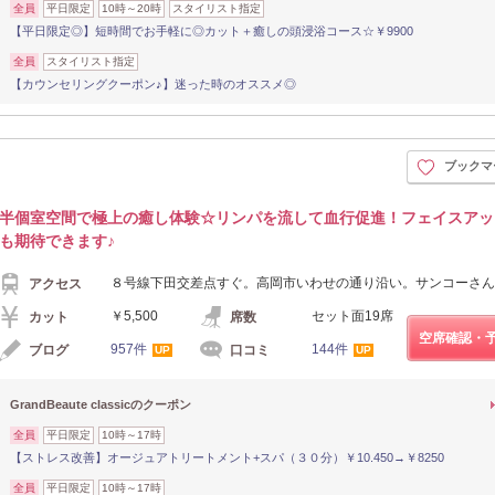
全員
平日限定
10時～20時
スタイリスト指定
【平日限定◎】短時間でお手軽に◎カット＋癒しの頭浸浴コース☆￥9900
全員
スタイリスト指定
【カウンセリングクーポン♪】迷った時のオススメ◎
ブックマ
半個室空間で極上の癒し体験☆リンパを流して血行促進！フェイスアッ
も期待できます♪
８号線下田交差点すぐ。高岡市いわせの通り沿い。サンコーさん
アクセス
￥5,500
セット面19席
カット
席数
空席確認・
957件
144件
ブログ
口コミ
UP
UP
GrandBeaute classicのクーポン
全員
平日限定
10時～17時
【ストレス改善】オージュアトリートメント+スパ（３０分）￥10.450→￥8250
全員
平日限定
10時～17時