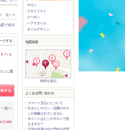
び順について
サロン
スタイリスト
ージ
次へ
クーポン
ヘアスタイル
地図で表示
ネイルデザイン
ークする
地図検索
ットヘッ
ロンに選
MAPを表示
予約する
よくある問い合わせ
スマート支払いについて
一覧へ
行きたいサロン・近隣のサロ
ンが掲載されていません
ポイントはどこのサロンで使
￥17,550
えますか？
子供や友達の分の予約も代理