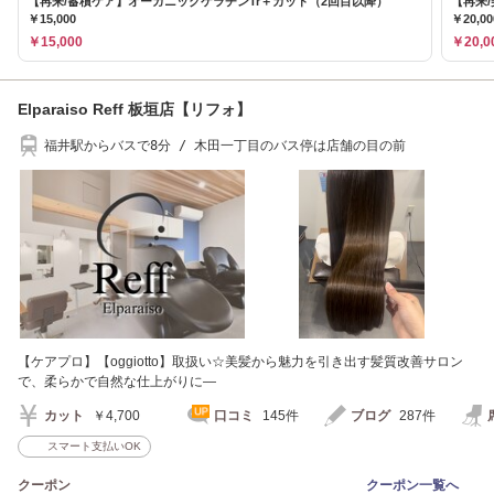
【再来/蓄積ケア】オーガニックケラチンTr＋カット（2回目以降）
【再来
￥15,000
￥20,00
￥15,000
￥20,0
Elparaiso Reff 板垣店【リフォ】
福井駅からバスで8分 / 木田一丁目のバス停は店舗の目の前
【ケアプロ】【oggiotto】取扱い☆美髪から魅力を引き出す髪質改善サロン
で、柔らかで自然な仕上がりに―
カット
￥4,700
口コミ
145件
ブログ
287件
スマート支払いOK
クーポン
クーポン一覧へ