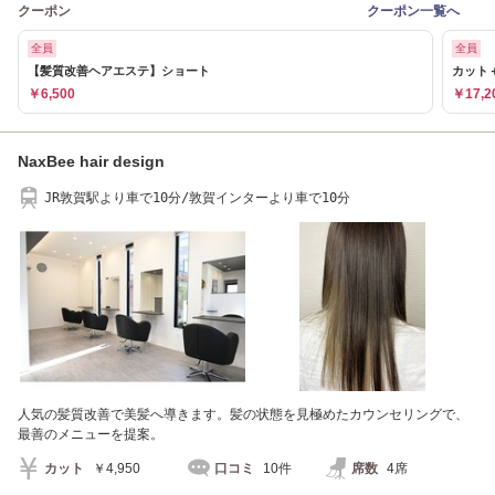
クーポン
クーポン一覧へ
全員
全員
【髪質改善ヘアエステ】ショート
カット
￥6,500
￥17,2
NaxBee hair design
JR敦賀駅より車で10分/敦賀インターより車で10分
人気の髪質改善で美髪へ導きます。髪の状態を見極めたカウンセリングで、
最善のメニューを提案。
カット
￥4,950
口コミ
10件
席数
4席