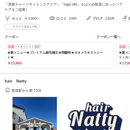
『美髪チャージサイエンスアクア』『oggi otto』をはじめ髪質に合ったヘア
ケアをご提案♪
カット
￥3,900～
口コミ
24件
ブログ
132件
スマート支払いOK
クーポン
クーポン一覧へ
全員
スタイリスト指定
全員
★新メニュー★プレミアム縮毛矯正★弱酸性★ネオメテオストレー
★新メ
ト★
ト＋カ
￥13,900
￥17,8
hair Natty
敦賀駅から車で5分