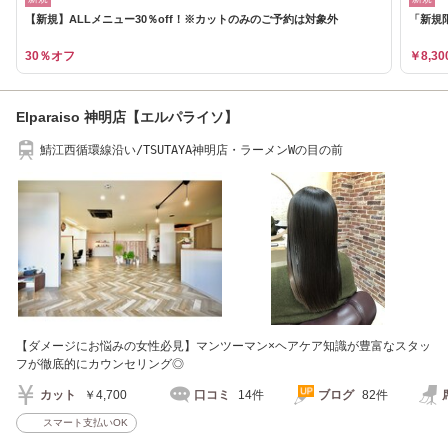
【新規】ALLメニュー30％off！※カットのみのご予約は対象外
「新規限
30％オフ
￥8,30
Elparaiso 神明店【エルパライソ】
鯖江西循環線沿い/TSUTAYA神明店・ラーメンWの目の前
【ダメージにお悩みの女性必見】マンツーマン×ヘアケア知識が豊富なスタッ
フが徹底的にカウンセリング◎
カット
￥4,700
口コミ
14件
ブログ
82件
スマート支払いOK