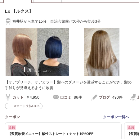
Lx 【ルクス】
福井駅から車で15分 自治会館前バス停から徒歩3分
【ケアブリーチ、ケアカラー】髪へのダメージを激減することができ、髪の
手触りが見違えるように改善
カット
￥4,950
口コミ
86件
ブログ
490件
スマート支払いOK
クーポン
クーポン一覧へ
全員
全員
【髪質改善メニュー】酸性ストレート＋カット10%OFF
【髪質改