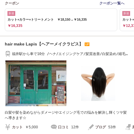
クーポン
クーポン一覧へ
新規
新規
カット+カラー+トリートメント ￥18,150→￥16,335
カット+
￥16,335
￥12,3
hair make Lapis【ヘアーメイクラピス】
福井駅から車で10分 /ヘナ/エイジングケア/髪質改善/白髪染め/縮毛矯
正/パーマ/
白髪や髪を染めながらダメージやエイジング毛での悩みを解決し輝くツヤ髪
へ導きます☆
カット
￥5,000
口コミ
12件
ブログ
53件