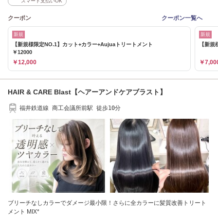
スマート支払いOK
クーポン
クーポン一覧へ
新規
新規
【新規様限定NO.1】カット+カラー+Aujuaトリートメント
【新規様
￥12000
￥12,000
￥7,00
HAIR & CARE Blast【ヘアーアンドケアブラスト】
福井鉄道線 商工会議所前駅 徒歩10分
ブリーチなしカラーでダメージ最小限！さらに全カラーに髪質改善トリート
メント MIX*