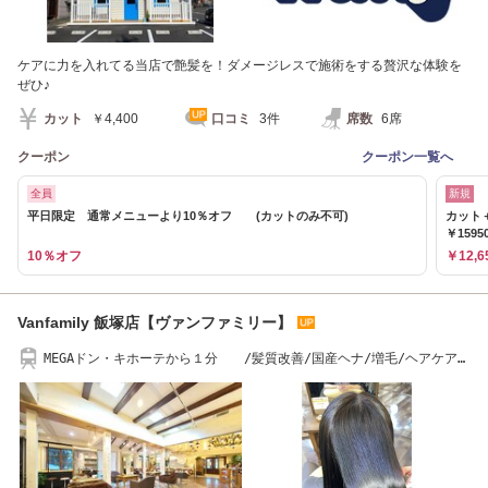
ケアに力を入れてる当店で艶髪を！ダメージレスで施術をする贅沢な体験を
ぜひ♪
カット
￥4,400
口コミ
3件
席数
6席
クーポン
クーポン一覧へ
全員
新規
平日限定 通常メニューより10％オフ (カットのみ不可)
カット
￥1595
10％オフ
￥12,6
Vanfamily 飯塚店【ヴァンファミリー】
MEGAドン・キホーテから１分 /髪質改善/国産ヘナ/増毛/ヘアケア特
化サロン/福井市