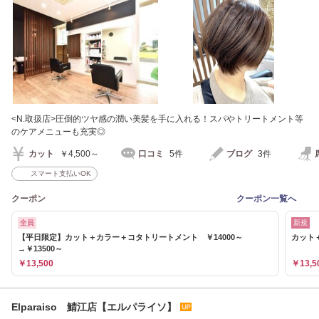
<N.取扱店>圧倒的ツヤ感の潤い美髪を手に入れる！スパやトリートメント等
のケアメニューも充実◎
カット
￥4,500～
口コミ
5件
ブログ
3件
スマート支払いOK
クーポン
クーポン一覧へ
全員
新規
【平日限定】カット＋カラー＋コタトリートメント ￥14000～
カット
→￥13500～
￥13,500
￥13,5
Elparaiso 鯖江店【エルパライソ】