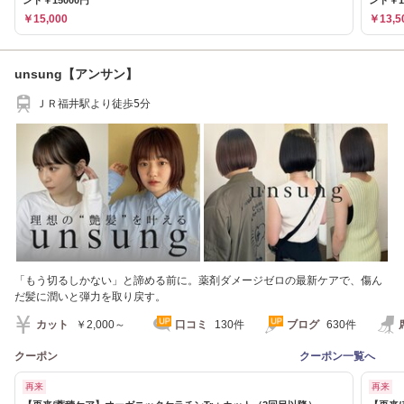
￥15,000
￥13,5
unsung【アンサン】
ＪＲ福井駅より徒歩5分
「もう切るしかない」と諦める前に。薬剤ダメージゼロの最新ケアで、傷ん
だ髪に潤いと弾力を取り戻す。
カット
￥2,000～
口コミ
130件
ブログ
630件
クーポン
クーポン一覧へ
再来
再来