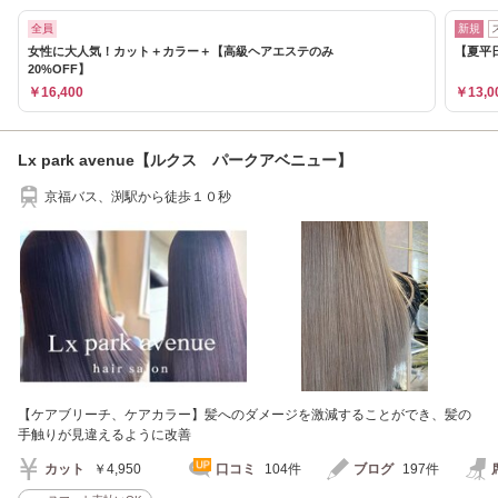
全員
新規
女性に大人気！カット＋カラー＋【高級ヘアエステのみ
【夏平日
20%OFF】
￥16,400
￥13,0
Lx park avenue【ルクス パークアベニュー】
京福バス、渕駅から徒歩１０秒
【ケアブリーチ、ケアカラー】髪へのダメージを激減することができ、髪の
手触りが見違えるように改善
カット
￥4,950
口コミ
104件
ブログ
197件