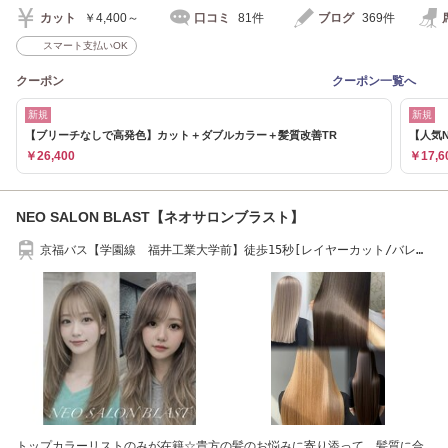
カット
￥4,400～
口コミ
81件
ブログ
369件
スマート支払いOK
クーポン
クーポン一覧へ
新規
新規
【ブリーチなしで高発色】カット＋ダブルカラー＋髪質改善TR
【人気
￥26,400
￥17,6
NEO SALON BLAST【ネオサロンブラスト】
京福バス【学園線 福井工業大学前】徒歩15秒[レイヤーカット/バレイ
ヤージュ/福井]
トップカラーリストのみが在籍☆貴方の髪のお悩みに寄り添って、髪質に合