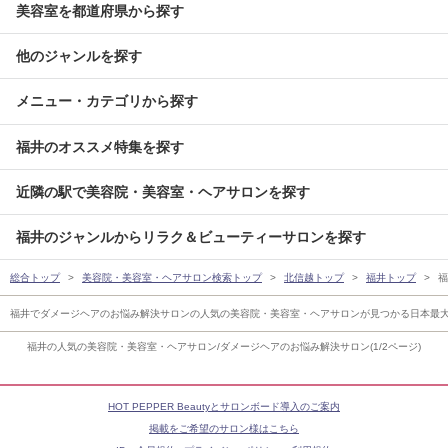
美容室を都道府県から探す
他のジャンルを探す
メニュー・カテゴリから探す
福井のオススメ特集を探す
近隣の駅で美容院・美容室・ヘアサロンを探す
福井のジャンルからリラク＆ビューティーサロンを探す
総合トップ
美容院・美容室・ヘアサロン検索トップ
北信越トップ
福井トップ
福
福井でダメージヘアのお悩み解決サロンの人気の美容院・美容室・ヘアサロンが見つかる日本最
福井の人気の美容院・美容室・ヘアサロン/ダメージヘアのお悩み解決サロン(1/2ページ)
HOT PEPPER Beautyとサロンボード導入のご案内
掲載をご希望のサロン様はこちら