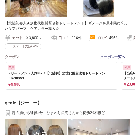
【北陸初導入★次世代型髪質改善トリートメント】ダメージを最小限に抑え
たケアパーマ、ケアカラー導入☆
カット
￥3,800～
口コミ
116件
ブログ
496件
スマート支払いOK
クーポン
クーポン一覧へ
全員
全員
トリートメント人気No. 1【北陸初】次世代髪質改善トリートメン
【当店N
トReluster
リート
￥9,900
￥23,0
genie【ジーニー】
越の湯から徒歩5分、ひまわり焼肉さんから徒歩20秒ほど