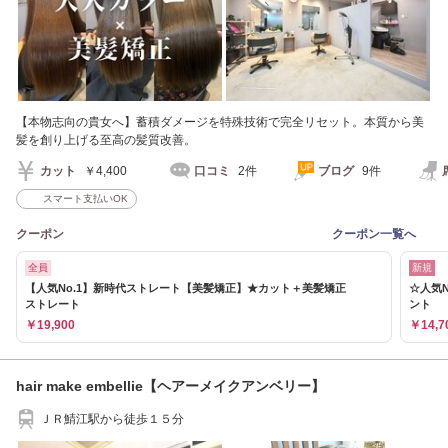
【本物志向の貴女へ】蓄積ダメージを特殊技術で完全リセット。本質から美
髪を創り上げる至高の髪質改善。
カット
￥4,400
口コミ
2件
ブログ
9件
スマート支払いOK
クーポン
クーポン一覧へ
全員
新規
【人気No.1】新時代ストレート【美髪矯正】★カット＋美髪矯正
☆人気
ストレート
ント
￥19,900
￥14,7
hair make embellie【ヘアーメイクアンベリー】
ＪＲ鯖江駅から徒歩１５分