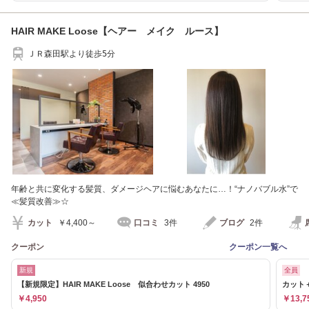
HAIR MAKE Loose【ヘアー メイク ルース】
ＪＲ森田駅より徒歩5分
年齢と共に変化する髪質、ダメージヘアに悩むあなたに…！“ナノバブル水”で
≪髪質改善≫☆
カット
￥4,400～
口コミ
3件
ブログ
2件
クーポン
クーポン一覧へ
新規
全員
【新規限定】HAIR MAKE Loose 似合わせカット 4950
カット
￥4,950
￥13,7