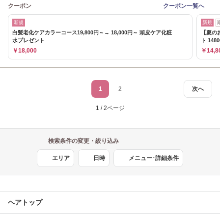
クーポン
クーポン一覧へ
新規
新規
白髪老化ケアカラーコース19,800円～→ 18,000円～ 頭皮ケア化粧
【夏の
水プレゼント
ト 148
￥18,000
￥14,8
1
2
次へ
1 / 2ページ
検索条件の変更・絞り込み
エリア
日時
メニュー･詳細条件
ヘアトップ