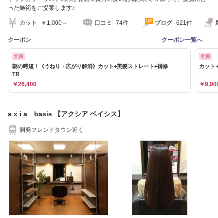
った施術をご提案します♪
カット
￥1,000～
口コミ
74件
ブログ
621件
クーポン
クーポン一覧へ
全員
全員
朝の時短！《うねり・広がり解消》カット+美髪ストレート+補修
カット
TR
￥26,400
￥9,90
a x i a basis 【アクシア ベイシス】
開発フレンドタウン近く