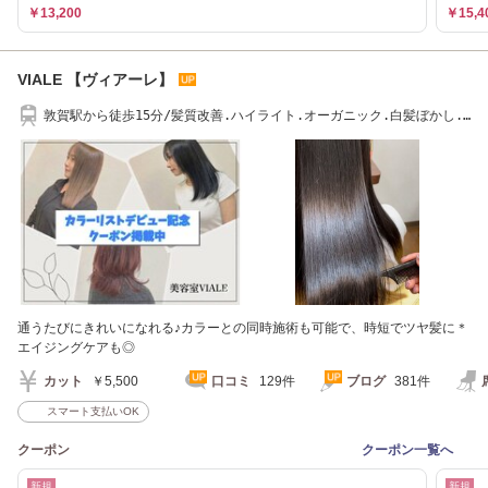
￥13,200
￥15,4
VIALE 【ヴィアーレ】
敦賀駅から徒歩15分/髪質改善.ハイライト.オーガニック.白髪ぼかし.
ヘッドスパ.敦賀
通うたびにきれいになれる♪カラーとの同時施術も可能で、時短でツヤ髪に＊
エイジングケアも◎
カット
￥5,500
口コミ
129件
ブログ
381件
スマート支払いOK
クーポン
クーポン一覧へ
新規
新規