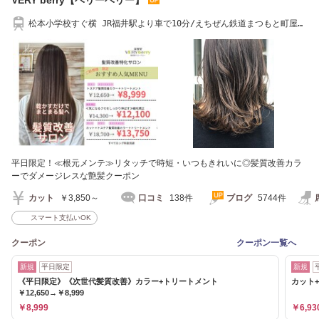
松本小学校すぐ横 JR福井駅より車で10分/えちぜん鉄道まつもと町屋駅
から徒歩3分
平日限定！≪根元メンテ≫リタッチで時短・いつもきれいに◎髪質改善カラ
ーでダメージレスな艶髪クーポン
カット
￥3,850～
口コミ
138件
ブログ
5744件
スマート支払いOK
クーポン
クーポン一覧へ
新規
平日限定
新規
《平日限定》《次世代髪質改善》カラー+トリートメント
カット+
￥12,650→￥8,999
￥8,999
￥6,93