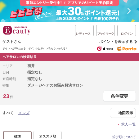
レディース
ブックマーク
ログイン
ゲストさん
ポイントを表示する
ポイントが1%たまる！
ポイントはサロン予約でつかえる！
ヘアサロンの検索結果
福井
エリア
指定なし
日付
指定なし
来店時刻
ダメージヘアのお悩み解決サロン
特集
23
条件変更
件
すべて
メンズ
地図表示
求人一覧
オススメ順
標準
並び順について