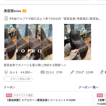
美容室toiro
8号線アルプラザ鯖江店より車で5分以内『髪質改善/美髪矯正/髪質改善
ストレート』
髪質改善でダメージを最小限に持続する艶髪へ☆
カット
￥4,950～
口コミ
27件
ブログ
123件
スマート支払いOK
クーポン
クーポン一覧へ
新規
スタイリスト指定
新規
【最強美髪】ケアカラー＋髪質改善トリートメント￥13200
【美髪
￥1540