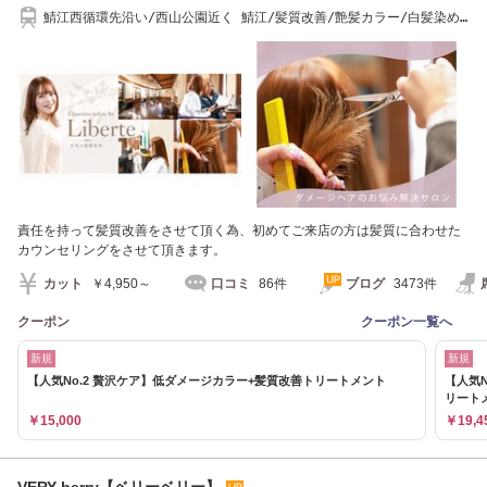
鯖江西循環先沿い/西山公園近く 鯖江/髪質改善/艶髪カラー/白髪染め/
ケアカラー
責任を持って髪質改善をさせて頂く為、初めてご来店の方は髪質に合わせた
カウンセリングをさせて頂きます。
カット
￥4,950～
口コミ
86件
ブログ
3473件
クーポン
クーポン一覧へ
新規
新規
【人気No.2 贅沢ケア】低ダメージカラー+髪質改善トリートメント
【人気
リート
￥15,000
￥19,4
VERY berry【ベリーベリー】