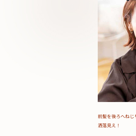
前髪を後ろへねじ
洒落見え！