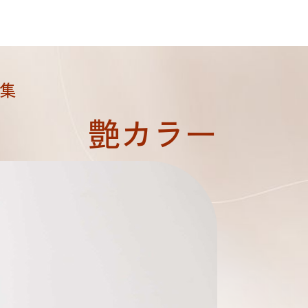
集
艶カラー