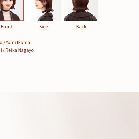
Front
Side
Back
o / Yumi Ikoma
l / Reika Nagayo