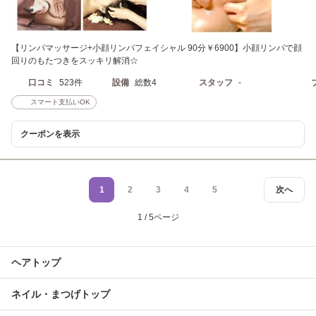
【リンパマッサージ+小顔リンパフェイシャル 90分￥6900】小顔リンパで顔
回りのもたつきをスッキリ解消☆
口コミ
523件
設備
総数4
スタッフ
-
スマート支払いOK
クーポンを表示
1
2
3
4
5
次へ
1 / 5ページ
ヘアトップ
ネイル・まつげトップ