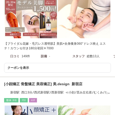
【ブライダル花嫁・毛穴レス透明肌】美肌×全身痩身360°ドレス映え エス
テ！カウンセ付き180分初回￥7000
口コミ
149件
設備
-
スタッフ
総数13人
クーポンを表示
[小顔矯正 骨盤矯正 美容矯正] 美.design 新宿店
新宿駅 西口3分/西武新宿駅/西新宿駅 ≪小顔/歪み左右差/むくみ/たる
み/二重顎/痩身≫
整体･ｶｲﾛ
ﾘﾗｸ
ｴｽﾃ