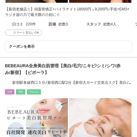
【新宿老舗店☆】頭蓋骨矯正+パイラナイト18000円→9,200円♪手技×EMS×
ラジオ波の力で最大限の小顔に☆
口コミ
220件
設備
総数3
スタッフ
総数4人
スマート支払いOK
クーポンを表示
BEBEAURA全身美白肌管理【美白/毛穴/ニキビ/シミ/シワ/赤
み/新宿】【ビボーラ】
新宿駅各線西口５分/新宿西口駅2分【新宿大ガード交差点スグ】美白/
シミ/毛穴/新宿
ｴｽﾃ
ﾘﾗｸ
ﾘﾌﾚｯｼｭ