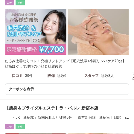
ｴｽﾃ
ﾘﾗｸ
たるみ改善ならコレ！究極リフトアップ【毛穴洗浄+小顔リンパケア70分】
顔筋ほぐして理想の小顔＆肌質改善
口コミ
39件
設備
総数6
スタッフ
総数8人
クーポンを表示
【痩身＆ブライダルエステ】ラ・パルレ 新宿本店
・JR「新宿駅」新南改札より徒歩5分 ・都営新宿線「新宿三丁目駅」E5
出口より徒歩5分
ｴｽﾃ
ﾘﾗｸ