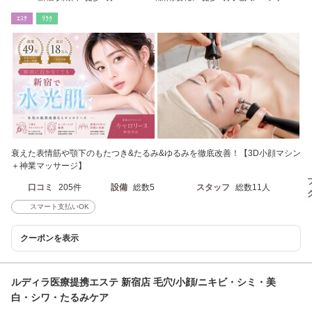
ジ/メンズ/脱毛/韓国]
ｴｽﾃ
ﾘﾗｸ
衰えた表情筋や顎下のもたつき&たるみ&ゆるみを徹底改善！【3D小顔マシン
＋神業マッサージ】
口コミ
205件
設備
総数5
スタッフ
総数11人
スマート支払いOK
クーポンを表示
ルディラ医療提携エステ 新宿店 毛穴/小顔/ニキビ・シミ・美
白・シワ・たるみケア