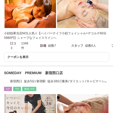
小顔効果当店NO1人気☆【ハイパーナイフ小顔フェイシャル+デコルテ60分
5980円】シャープなフェイスラインへ
口コ
1348
設備
総数7
スタッフ
総数6人
ミ
件
クーポンを表示
SOMEDAY PREMIUM 新宿西口店
新宿西口 徒歩5分/新宿駅 徒歩10分[痩身/ダイエット/キャビテーショ
ン/リンパ/肩こり]
ｴｽﾃ
ﾘﾗｸ
整体･ｶｲﾛ