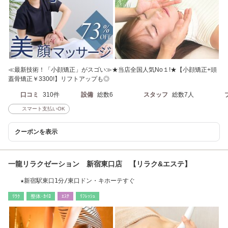
≪最新技術！「小顔矯正」がスゴい≫★当店全国人気No１!★【小顔矯正+頭
蓋骨矯正￥3300!】リフトアップも◎
口コミ
310件
設備
総数6
スタッフ
総数7人
スマート支払いOK
クーポンを表示
一龍リラクゼーション 新宿東口店 【リラク&エステ】
★新宿駅東口1分/東口ドン・キホーテすぐ
ﾘﾗｸ
整体･ｶｲﾛ
ｴｽﾃ
ﾘﾌﾚｯｼｭ