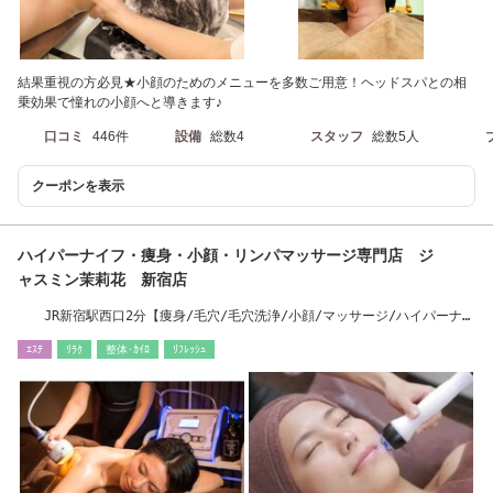
結果重視の方必見★小顔のためのメニューを多数ご用意！ヘッドスパとの相
乗効果で憧れの小顔へと導きます♪
口コミ
446件
設備
総数4
スタッフ
総数5人
クーポンを表示
ハイパーナイフ・痩身・小顔・リンパマッサージ専門店 ジ
ャスミン茉莉花 新宿店
JR新宿駅西口2分【痩身/毛穴/毛穴洗浄/小顔/マッサージ/ハイパーナイ
フ】
ｴｽﾃ
ﾘﾗｸ
整体･ｶｲﾛ
ﾘﾌﾚｯｼｭ