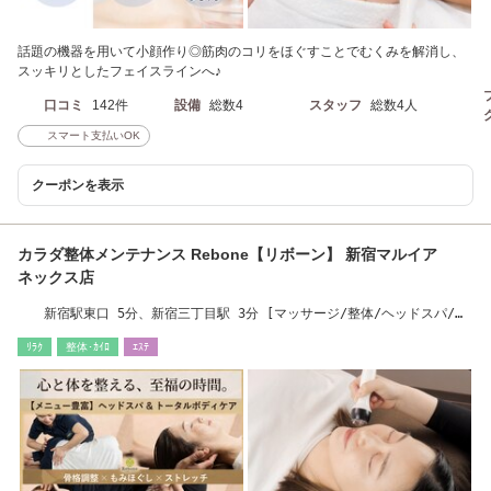
話題の機器を用いて小顔作り◎筋肉のコリをほぐすことでむくみを解消し、
スッキリとしたフェイスラインへ♪
口コミ
142件
設備
総数4
スタッフ
総数4人
スマート支払いOK
クーポンを表示
カラダ整体メンテナンス Rebone【リボーン】 新宿マルイア
ネックス店
新宿駅東口 5分、新宿三丁目駅 3分 [マッサージ/整体/ヘッドスパ/骨
盤矯正/足つぼ]
ﾘﾗｸ
整体･ｶｲﾛ
ｴｽﾃ