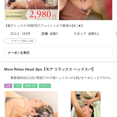
【脳デトックス×顔筋毛穴フェイシャルで最強小顔に★】
口コミ
162件
設備
総数5
スタッフ
総数6人
スマート支払いOK
クーポンを表示
More Relax Head Spa【モア リラックス ヘッドスパ】
東新宿A1出口1分/美容アロマ泡ヘッドスパ/小顔/オーガニックアロマリ
ンパマッサージ
ｴｽﾃ
ﾘﾗｸ
整体･ｶｲﾛ
ﾘﾌﾚｯｼｭ