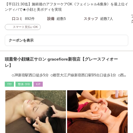
【平日21:30迄】施術後のアフターケアOK《フェイシャル&痩身》を最上位イ
ンディバで★小顔と美ボディを実現
口コミ
892件
設備
総数5
スタッフ
総数7人
スマート支払いOK
クーポンを表示
頭蓋骨小顔矯正サロン gracefiore新宿店【グレースフィオー
レ】
○JR新宿駅西口徒歩5分 ◯都営大江戸線新宿西口駅D5出口徒歩1分 ○西武
新宿駅徒歩5分
ﾘﾗｸ
整体･ｶｲﾛ
ｴｽﾃ