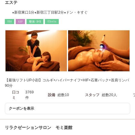
エステ
★新宿東口1分★新宿三丁目駅2分★ドン・キすぐ
ﾘﾗｸ
ｴｽﾃ
整体･ｶｲﾛ
ﾘﾌﾚｯｼｭ
【最強リフトUP小顔】コルギ+ハイパーナイフ+HIF+石膏パック+首肩リンパ
90分
口コ
3769
設備
総数10
スタッフ
総数20人
ミ
件
クーポンを表示
リラクゼーションサロン モミ楽館