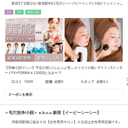
新宿3丁目駅2分/新宿駅9分[毛穴/ハーブピーリング/小顔/フェイシャ
ル/ブライダル］
ｴｽﾃ
ﾘﾗｸ
整体･ｶｲﾛ
【究極小顔マシン】予定の前に!ぷよぷよ顎→カリカリの鋭いVライン![インモ
ードFX+FORMA￥13000]たるみケア
口コミ
740件
設備
総数5
スタッフ
総数5人
クーポンを表示
＜毛穴洗浄/小顔＞ e.b.c.c.新宿【イービーシーシー】
JR新宿駅南口徒歩５分【女性専用サロン】※当店は女性専用店舗です。
男性利用不可