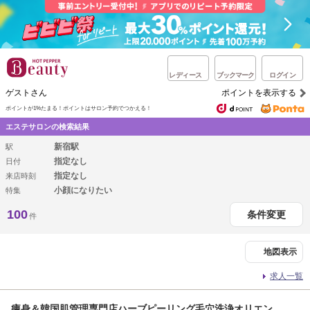
レディース
ブックマーク
ログイン
ゲストさん
ポイントを表示する
ポイントが1%たまる！
ポイントはサロン予約でつかえる！
エステサロンの検索結果
新宿駅
駅
指定なし
日付
指定なし
来店時刻
小顔になりたい
特集
100
条件変更
件
地図表示
求人一覧
痩身＆韓国肌管理専門店ハーブピーリング毛穴洗浄オリエン