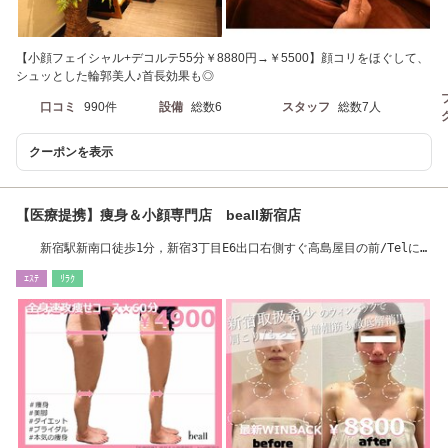
【小顔フェイシャル+デコルテ55分￥8880円→￥5500】顔コリをほぐして、
シュッとした輪郭美人♪首長効果も◎
口コミ
990件
設備
総数6
スタッフ
総数7人
クーポンを表示
【医療提携】痩身＆小顔専門店 beall新宿店
新宿駅新南口徒歩1分，新宿3丁目E6出口右側すぐ高島屋目の前/Telにて
ご案内いたします
ｴｽﾃ
ﾘﾗｸ