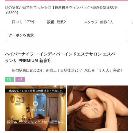
顔の変化が目で見てわかる◎【最新機器ウィンバック×頭蓋骨矯正60分
￥8800】
口コミ
177件
設備
総数2
スタッフ
総数3人
クーポンを表示
ハイパーナイフ ・インディバ・インドエステサロン エスペ
ランサ PREMIUM 新宿店
新宿駅東口徒歩2分、新宿三丁目駅徒歩2分♪ 来店者「３万人」突破！
ﾘﾗｸ
ｴｽﾃ