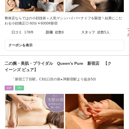
整体店ならではの小顔技術＋人気マシンハイパーナイフを駆使！結果にこだ
わる小顔矯正◎ 60分￥6000#新宿
口コミ
178件
設備
総数6
スタッフ
総数5人
クーポンを表示
二の腕・美肌・ブライダル Queen's Pure 新宿店 【ク
イーンズ ピュア】
「新宿三丁目駅」C3出口目の前★JR新宿駅より徒歩5分
ｴｽﾃ
ﾘﾗｸ