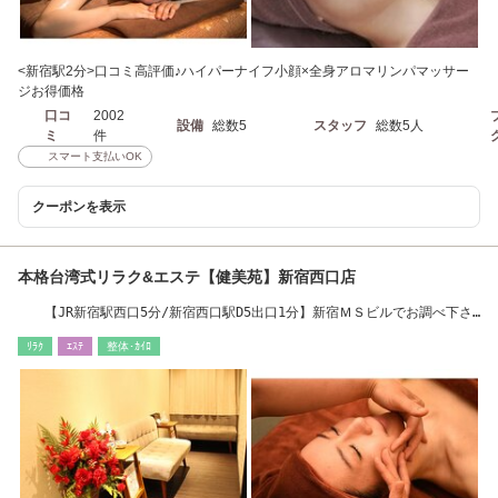
<新宿駅2分>口コミ高評価♪ハイパーナイフ小顔×全身アロマリンパマッサー
ジお得価格
口コ
2002
設備
総数5
スタッフ
総数5人
ミ
件
スマート支払いOK
クーポンを表示
本格台湾式リラク&エステ【健美苑】新宿西口店
【JR新宿駅西口5分/新宿西口駅D5出口1分】新宿ＭＳビルでお調べ下さ
い
ﾘﾗｸ
ｴｽﾃ
整体･ｶｲﾛ