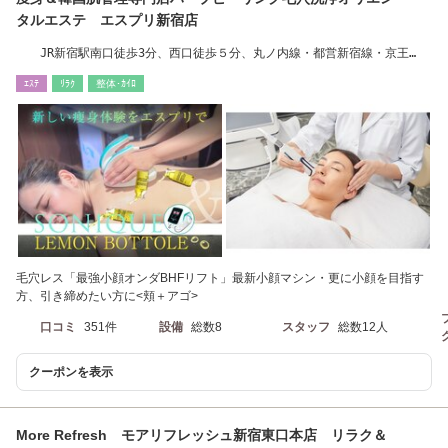
タルエステ エスプリ新宿店
JR新宿駅南口徒歩3分、西口徒歩５分、丸ノ内線・都営新宿線・京王
線・小田急線新宿駅
ｴｽﾃ
ﾘﾗｸ
整体･ｶｲﾛ
毛穴レス「最強小顔オンダBHFリフト」最新小顔マシン・更に小顔を目指す
方、引き締めたい方に<頬＋アゴ>
口コミ
351件
設備
総数8
スタッフ
総数12人
クーポンを表示
More Refresh モアリフレッシュ新宿東口本店 リラク＆