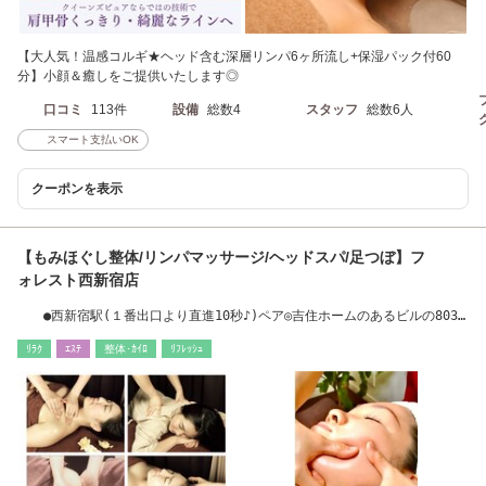
【大人気！温感コルギ★ヘッド含む深層リンパ6ヶ所流し+保湿パック付60
分】小顔＆癒しをご提供いたします◎
口コミ
113件
設備
総数4
スタッフ
総数6人
スマート支払いOK
クーポンを表示
【もみほぐし整体/リンパマッサージ/ヘッドスパ/足つぼ】フ
ォレスト西新宿店
●西新宿駅(１番出口より直進10秒♪)ペア◎吉住ホームのあるビルの803
です★
ﾘﾗｸ
ｴｽﾃ
整体･ｶｲﾛ
ﾘﾌﾚｯｼｭ