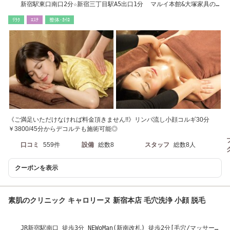
新宿駅東口南口2分☆新宿三丁目駅A5出口1分 マルイ本館&大塚家具のす
ぐそば
ﾘﾗｸ
ｴｽﾃ
整体･ｶｲﾛ
《ご満足いただけなければ料金頂きません!!》リンパ流し小顔コルギ30分
￥3800/45分からデコルテも施術可能◎
口コミ
559件
設備
総数8
スタッフ
総数8人
クーポンを表示
素肌のクリニック キャロリーヌ 新宿本店 毛穴洗浄 小顔 脱毛
JR新宿駅南口 徒歩3分 NEWoMan(新南改札) 徒歩2分[毛穴/マッサー