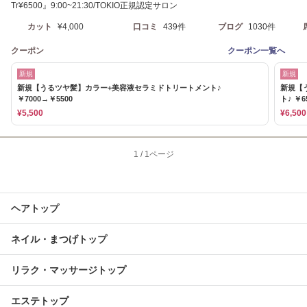
Tr¥6500』9:00~21:30/TOKIO正規認定サロン
カット
¥4,000
口コミ
439件
ブログ
1030件
クーポン
クーポン一覧へ
新規
新規
新規【うるツヤ髪】カラー+美容液セラミドトリートメント♪
新規【
￥7000→￥5500
ト♪ ￥6
¥5,500
¥6,500
1
/
1ページ
ヘアトップ
ネイル・まつげトップ
リラク・マッサージトップ
エステトップ