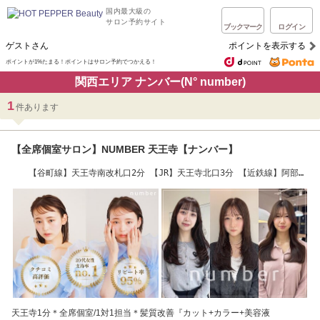
国内最大級の
サロン予約サイト
ブックマーク
ログイン
ゲストさん
ポイントを表示する
ポイントが1%たまる！ポイントはサロン予約でつかえる！
関西エリア ナンバー(N° number)
1
件あります
【全席個室サロン】NUMBER 天王寺【ナンバー】
【谷町線】天王寺南改札口2分 【JR】天王寺北口3分 【近鉄線】阿部野
橋西改札口6分
天王寺1分＊全席個室/1対1担当＊髪質改善『カット+カラー+美容液