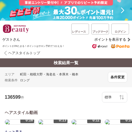
レディース
ブックマーク
ログイン
ゲストさん
ポイントを表示する
ポイントが1%たまる！ポイントはサロン予約でつかえる！
ヘアスタイルトップ
検索結果一覧
エリア
町田・相模大野・海老名・本厚木・橋本
条件変更
検索条件
ロング
136599
件
ヘアスタイル動画
0:16
0:13
0:11
0:1