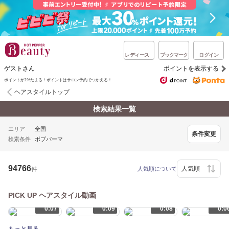
レディース
ブックマーク
ログイン
ゲストさん
ポイントを表示する
ポイントが1%たまる！ポイントはサロン予約でつかえる！
ヘアスタイルトップ
検索結果一覧
エリア
全国
条件変更
検索条件
ボブパーマ
94766
件
人気順について
PICK UP ヘアスタイル動画
0:07
0:09
0:08
0:0