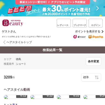
レディース
ブックマーク
ログイン
ゲストさん
ポイントを表示する
ポイントが1%たまる！ポイントはサロン予約でつかえる！
ヘアスタイルトップ
検索結果一覧
エリア
徳島
条件変更
検索条件
ショート
3209
件
ヘアスタイル動画
0:12
0:12
0:31
0:2