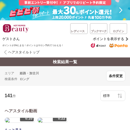
レディース
ブックマーク
ログイン
ゲストさん
ポイントを表示する
ポイントが1%たまる！ポイントはサロン予約でつかえる！
ヘアスタイルトップ
検索結果一覧
エリア
姫路・加古川
条件変更
検索条件
ロング
141
件
ヘアスタイル動画
0:10
0:22