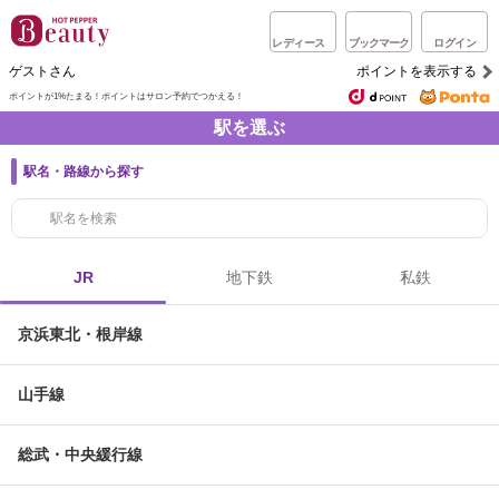
レディース
ブックマーク
ログイン
ゲストさん
ポイントを表示する
ポイントが1%たまる！
ポイントはサロン予約でつかえる！
駅を選ぶ
駅名・路線から探す
JR
地下鉄
私鉄
京浜東北・根岸線
山手線
総武・中央緩行線