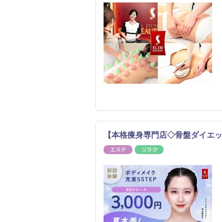
【本格痩身専門店◇骨盤ダイエ
エステ
リラク