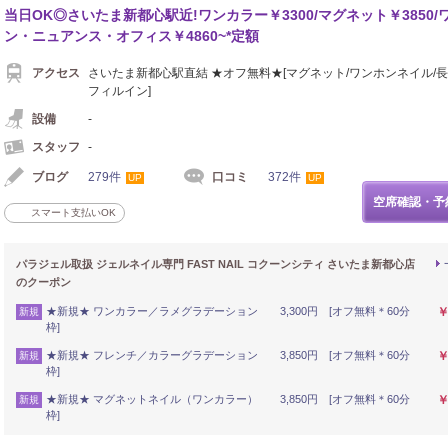
当日OK◎さいたま新都心駅近!ワンカラー￥3300/マグネット￥3850/
ン・ニュアンス・オフィス￥4860~*定額
アクセス
さいたま新都心駅直結 ★オフ無料★[マグネット/ワンホンネイル/長
フィルイン]
設備
-
スタッフ
-
ブログ
279件
口コミ
372件
UP
UP
空席確認・予
スマート支払いOK
パラジェル取扱 ジェルネイル専門 FAST NAIL コクーンシティ さいたま新都心店
のクーポン
★新規★ ワンカラー／ラメグラデーション 3,300円 [オフ無料＊60分
￥
新規
枠]
★新規★ フレンチ／カラーグラデーション 3,850円 [オフ無料＊60分
￥
新規
枠]
★新規★ マグネットネイル（ワンカラー） 3,850円 [オフ無料＊60分
￥
新規
枠]