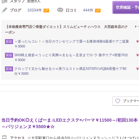
スタッフ
総数8人
空席確認・予
ブログ
10334件
口コミ
444件
UP
UP
【本格痩身専門店◇骨盤ダイエット】スリムビューティハウス 大宮総本店のク
ーポン
＜迷ったらコレ！＞当日カウンセリングで選べる痩身体験&最適ケアご提案
￥
新規
￥3000
SNS映え後姿≪うっとり美脚≫太もも～足首までロ-ラ-集中ケア×骨盤70分
￥
新規
￥3000
クロップド丈から魅せる☆≪美ウエスト≫満足5STEPの代謝&骨盤ケア80
￥
新規
分￥3000
ブックマ
当日予約OK◎えくぱーま♪LEDエクステ×パーマ￥11500～/初回130本￥
～パリジェンヌ￥5500★☆
アクセス
☆大宮駅東口から徒歩3分☆パリジェンヌラッシュリフト/まつげパ