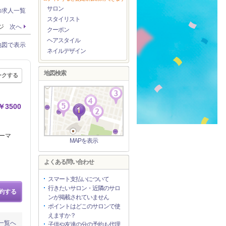
サロン
の求人一覧
スタイリスト
ージ
次へ
クーポン
ヘアスタイル
地図で表示
ネイルデザイン
地図検索
ークする
3500
ーマ
MAPを表示
よくある問い合わせ
スマート支払いについて
行きたいサロン・近隣のサロ
約する
ンが掲載されていません
ポイントはどこのサロンで使
えますか？
一覧へ
子供や友達の分の予約も代理