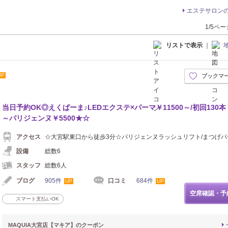
エステサロン
1/5ペ
リストで表示
｜
UP
ブックマ
当日予約OK◎えくぱーま♪LEDエクステ×パーマ￥11500～/初回130本￥
～パリジェンヌ￥5500★☆
アクセス
☆大宮駅東口から徒歩3分☆パリジェンヌラッシュリフト/まつげパ
設備
総数6
スタッフ
総数6人
ブログ
905件
口コミ
684件
UP
UP
空席確認・予
スマート支払いOK
MAQUIA大宮店【マキア】のクーポン