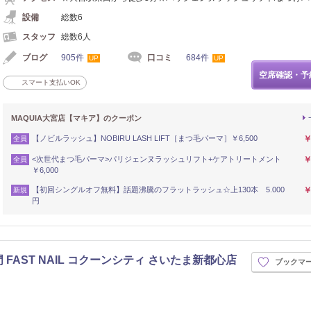
設備
総数6
スタッフ
総数6人
ブログ
905件
口コミ
684件
UP
UP
空席確認・予
スマート支払いOK
MAQUIA大宮店【マキア】のクーポン
【ノビルラッシュ】NOBIRU LASH LIFT［まつ毛パーマ］￥6,500
￥
全員
<次世代まつ毛パーマ>パリジェンヌラッシュリフト+ケアトリートメント
￥
全員
￥6,000
【初回シングルオフ無料】話題沸騰のフラットラッシュ☆上130本 5.000
￥
新規
円
FAST NAIL コクーンシティ さいたま新都心店
ブックマ