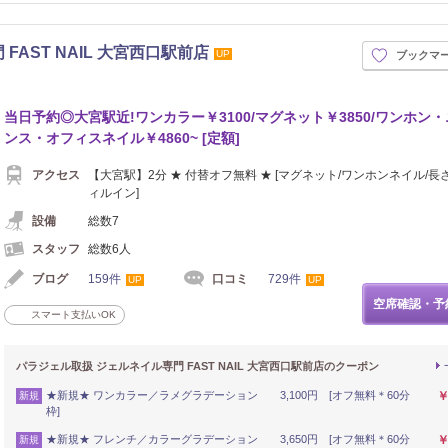
AST NAIL 大宮西口駅前店
UP
ブックマ
当日予約◎大宮駅近!ワンカラー￥3100/マグネット￥3850/ワンホン
ンス・オフィスネイル￥4860~ [定額]
アクセス
【大宮駅】2分 ★ 付替オフ無料 ★ [マグネット/ワンホンネイル/長
ィルイン]
設備
総数7
スタッフ
総数6人
ブログ
159件
口コミ
729件
UP
UP
空席確認・予
スマート支払いOK
パラジェル取扱 ジェルネイル専門 FAST NAIL 大宮西口駅前店のクーポン
★新規★ ワンカラー／ラメグラデーション 3,100円 [オフ無料＊60分
￥
新規
枠]
★新規★ フレンチ／カラーグラデーション 3,650円 [オフ無料＊60分
￥
新規