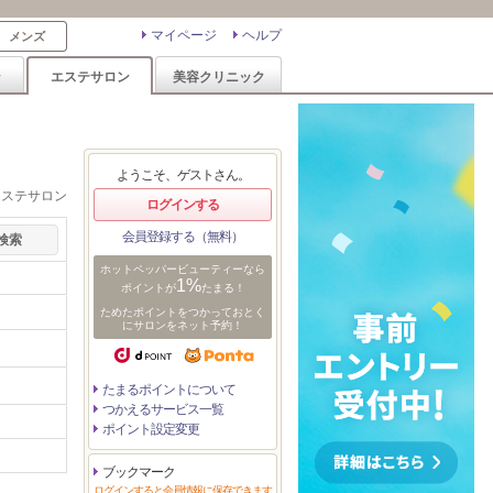
マイページ
ヘルプ
メンズ
ン
エステサロン
美容クリニック
ようこそ、ゲストさん。
エステサロン
ログインする
会員登録する（無料）
ホットペッパービューティーなら
1%
ポイントが
たまる！
ためたポイントをつかっておとく
にサロンをネット予約！
たまるポイントについて
つかえるサービス一覧
ポイント設定変更
ブックマーク
ログインすると会員情報に保存できます