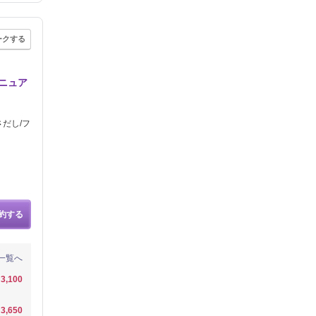
ークする
・ニュア
さだし/フ
約する
一覧へ
3,100
3,650