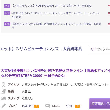
【ノビルラッシュ】NOBIRU LASH LIFT［まつ毛パーマ］￥6,500
￥
全員
<次世代まつ毛パーマ>パリジェンヌラッシュリフト+ケアトリートメント
￥
全員
￥6,000
【初回シングルオフ無料】話題沸騰のフラットラッシュ☆上130本 5.000
￥
新規
円
エット】スリムビューティハウス 大宮総本店
ブックマ
大宮駅3分◆痩せたい女性を応援!写真映え華奢ライン【徹底ボディメ
☆80分充実5STEP￥3000】当日予約OK♪
アクセス
大宮駅徒歩3分/他さいたま新都心駅、北大宮駅 《骨盤ダイエット
設備
総数11
スタッフ
総数8人
空席確認・予
ブログ
10334件
口コミ
444件
UP
UP