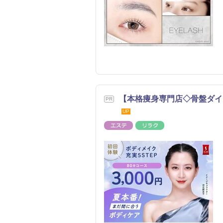
【本格痩身専門店◇骨盤ダイ
UP
エステ
リラク