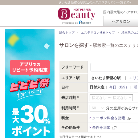
さいたま新都心駅周辺の人気エステサロン一覧 (1/5)
国内最大級のヘアサロ
ヘアサロン
総合トップ
>
エステサロン検索トップ
>
埼玉県のエ
サロンを探す
～駅検索一覧のエステサ
フリーワード
エリア・駅
さいたま新都心駅
｜
エリ
日付未定
｜
今日（8/9）
｜
明
日付
来店時刻
指定なし
〜
指定なし
利用時間
分の空席があるサ
料金
クーポン料金を指定
その他条件
条件を追加
※日付未定では指定できません