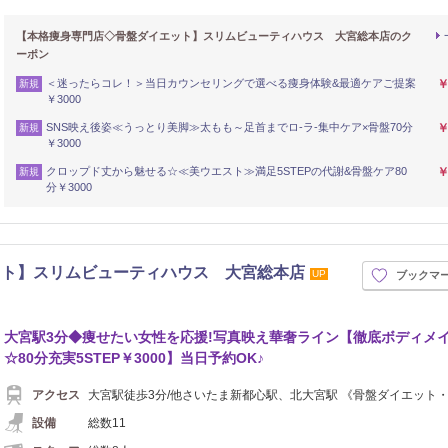
【本格痩身専門店◇骨盤ダイエット】スリムビューティハウス 大宮総本店のク
ーポン
＜迷ったらコレ！＞当日カウンセリングで選べる痩身体験&最適ケアご提案
￥
新規
￥3000
SNS映え後姿≪うっとり美脚≫太もも～足首までロ-ラ-集中ケア×骨盤70分
￥
新規
￥3000
クロップド丈から魅せる☆≪美ウエスト≫満足5STEPの代謝&骨盤ケア80
￥
新規
分￥3000
ット】スリムビューティハウス 大宮総本店
UP
ブックマ
大宮駅3分◆痩せたい女性を応援!写真映え華奢ライン【徹底ボディメ
☆80分充実5STEP￥3000】当日予約OK♪
アクセス
大宮駅徒歩3分/他さいたま新都心駅、北大宮駅 《骨盤ダイエット
設備
総数11