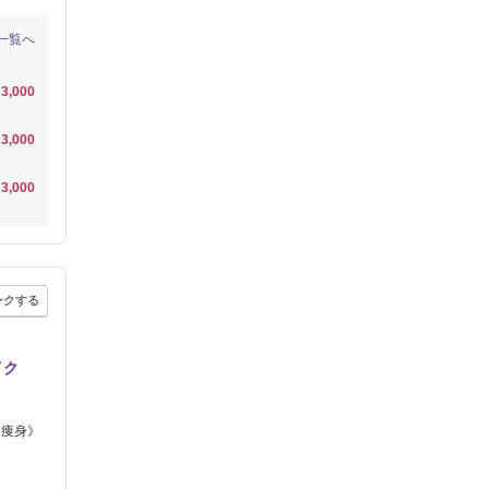
一覧へ
3,000
3,000
3,000
ークする
イク
・痩身》