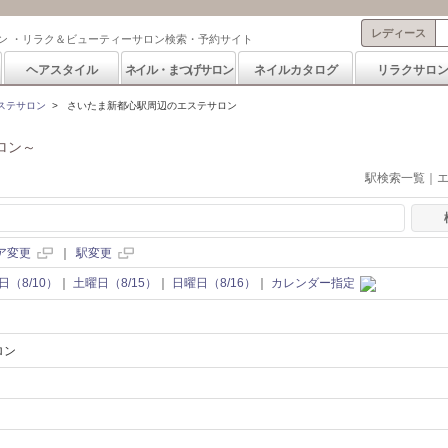
レディース
ン ・リラク＆ビューティーサロン検索・予約サイト
ヘアスタイル
ネイル・まつげサロン
ネイルカタログ
リラクサロ
ステサロン
>
さいたま新都心駅周辺のエステサロン
ロン～
駅検索一覧｜
ア変更
｜
駅変更
日（8/10）
｜
土曜日（8/15）
｜
日曜日（8/16）
｜
カレンダー指定
ロン