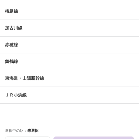
桜島線
加古川線
赤穂線
舞鶴線
東海道・山陽新幹線
ＪＲ小浜線
選択中の駅：
未選択