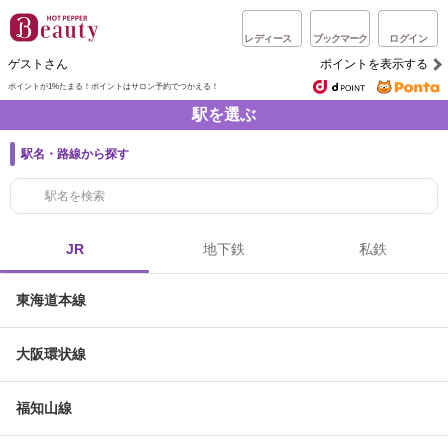
レディース
ブックマーク
ログイン
ゲストさん
ポイントを表示する
ポイントが1%たまる！
ポイントはサロン予約でつかえる！
駅を選ぶ
駅名・路線から探す
JR
地下鉄
私鉄
東海道本線
大阪環状線
福知山線