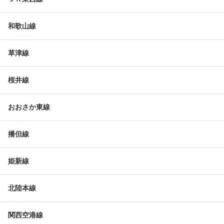
和歌山線
草津線
桜井線
おおさか東線
播但線
姫新線
北陸本線
関西空港線