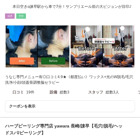
本日空き◎諫早駅から車で7分！サンプリエール前の大ビジョンが目印♪
ｴｽﾃ
ﾘﾗｸ
うなじ専門メニュー有◎口コミ4.9★《都度払い》ワックス×光のW脱毛/毛穴
洗浄/小顔/頭蓋骨調整脳セラピー
口コミ
19件
設備
総数3
スタッフ
総数3人
クーポンを表示
ハーブピーリング専門店 yawara 長崎/諌早【毛穴/脱毛/ヘッ
ドスパ/ピーリング】