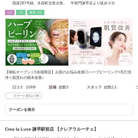
国道207号線、永昌町交差点角、 牛衛門諫早店より徒歩５分
ｴｽﾃ
ﾘﾗｸ
整体･ｶｲﾛ
【移転オープン☆5名様限定】お肌のお悩み改善◎ハーブピーリング×毛穴洗
浄☆肌荒れの根本改善♪
口コミ
109件
設備
総数3
スタッフ
総数2人
スマート支払いOK
クーポンを表示
Crea la Luce 諫早駅前店 【クレアラルーチェ】