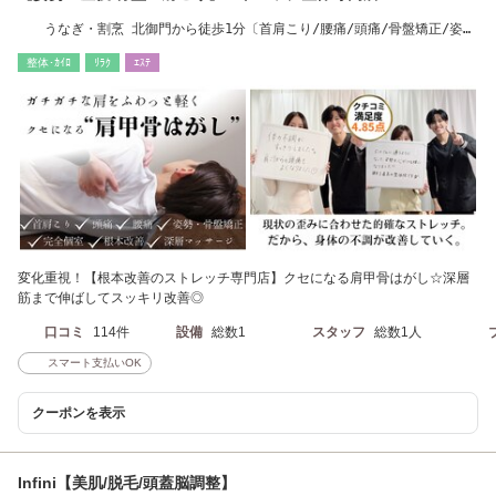
うなぎ・割烹 北御門から徒歩1分〔首肩こり/腰痛/頭痛/骨盤矯正/姿
勢/産後〕
整体･ｶｲﾛ
ﾘﾗｸ
ｴｽﾃ
変化重視！【根本改善のストレッチ専門店】クセになる肩甲骨はがし☆深層
筋まで伸ばしてスッキリ改善◎
口コミ
114件
設備
総数1
スタッフ
総数1人
スマート支払いOK
クーポンを表示
Infini【美肌/脱毛/頭蓋脳調整】