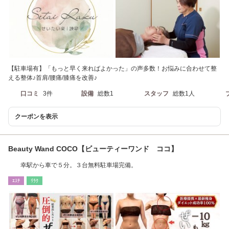
【駐車場有】「もっと早く来ればよかった」の声多数！お悩みに合わせて整
える整体♪首肩/腰痛/膝痛を改善♪
口コミ
3件
設備
総数1
スタッフ
総数1人
クーポンを表示
Beauty Wand COCO【ビューティーワンド ココ】
幸駅から車で５分。３台無料駐車場完備。
ｴｽﾃ
ﾘﾗｸ