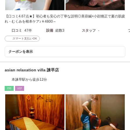
【口コミ4.67点★】初心者も安心の丁寧な説明◎美容鍼×小顔矯正で夏の肌疲
れ・むくみを根本ケア♪￥4800～
口コミ
47件
設備
総数3
スタッフ
-
スマート支払いOK
クーポンを表示
asian relaxation villa 諫早店
本諫早駅から徒歩12分
ﾘﾗｸ
ｴｽﾃ