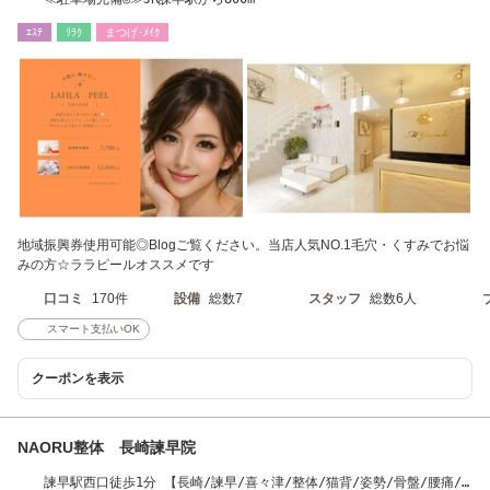
ｴｽﾃ
ﾘﾗｸ
まつげ･ﾒｲｸ
地域振興券使用可能◎Blogご覧ください。当店人気NO.1毛穴・くすみでお悩
みの方☆ララピールオススメです
口コミ
170件
設備
総数7
スタッフ
総数6人
スマート支払いOK
クーポンを表示
NAORU整体 長崎諫早院
諫早駅西口徒歩1分 【長崎/諫早/喜々津/整体/猫背/姿勢/骨盤/腰痛/