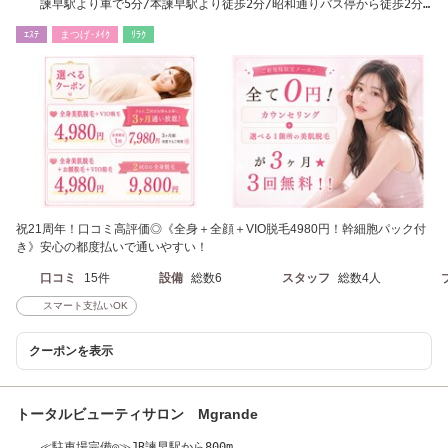
諫早駅より車で5分/本諫早駅より徒歩2分/昭和通りバス停から徒歩2分/
全身脱毛/VIO脱毛
ｴｽﾃ
まつげ･ﾒｲｸ
ﾘﾗｸ
祝21周年！口コミ高評価◎《全身＋全顔＋VIO脱毛4980円！幹細胞パック付
き》安心の都度払いで通いやすい！
口コミ
15件
設備
総数6
スタッフ
総数4人
スマート支払いOK
クーポンを表示
トータルビューティサロン Mgrande
≪駐車場完備◎≫JR諫早駅から800m