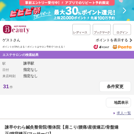
レディース
ブックマーク
ログイン
ゲストさん
ポイントを表示する
ポイントが1%たまる！
ポイントはサロン予約でつかえる！
エステサロンの検索結果
諫早駅
駅
指定なし
日付
指定なし
来店時刻
31
条件変更
件
地図表示
求人一覧
諫早やわら鍼灸整骨院/整体院【肩こり/腰痛/産後矯正/骨盤矯
正/猫背矯正/マッサージ】