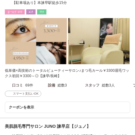
【駐車場あり】本諫早駅徒歩15分
まつげ･ﾒｲｸ
ｴｽﾃ
ﾘﾗｸ
低単価×高技術のトータルビューティーサロン♪まつ毛カール￥3300眉毛ワッ
クス初回￥3300～◎【諫早/長崎】
口コミ
69件
設備
総数3
スタッフ
総数3人
スマート支払いOK
クーポンを表示
美肌脱毛専門サロン JUNO 諫早店【ジュノ】