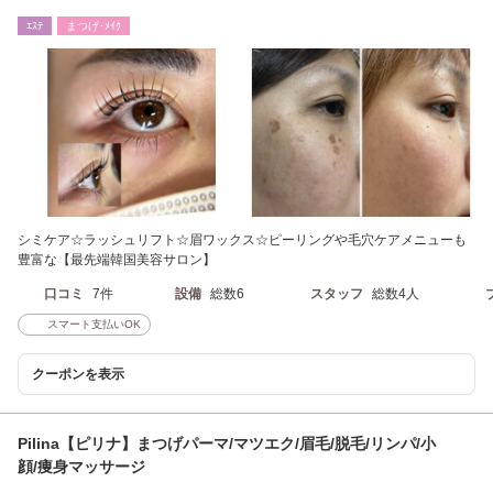
全身脱毛/VIO脱毛
ｴｽﾃ
まつげ･ﾒｲｸ
シミケア☆ラッシュリフト☆眉ワックス☆ピーリングや毛穴ケアメニューも
豊富な【最先端韓国美容サロン】
口コミ
7件
設備
総数6
スタッフ
総数4人
スマート支払いOK
クーポンを表示
Pilina【ピリナ】まつげパーマ/マツエク/眉毛/脱毛/リンパ/小
顔/痩身マッサージ