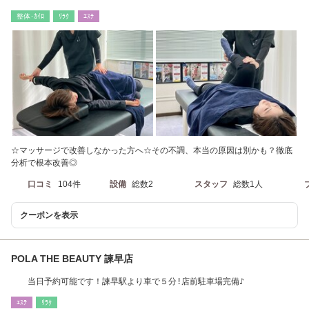
肩こり】
整体･ｶｲﾛ
ﾘﾗｸ
ｴｽﾃ
☆マッサージで改善しなかった方へ☆その不調、本当の原因は別かも？徹底
分析で根本改善◎
口コミ
104件
設備
総数2
スタッフ
総数1人
クーポンを表示
POLA THE BEAUTY 諫早店
当日予約可能です！諫早駅より車で５分!店前駐車場完備♪
ｴｽﾃ
ﾘﾗｸ