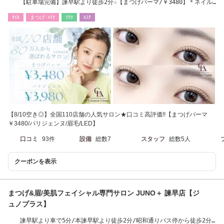
【駐車場完備】諫早駅より徒歩2分☆【まつげパーマ/￥3480】＊ネイル
休業中になります
ﾈｲﾙ
まつげ･ﾒｲｸ
ﾘﾗｸ
ｴｽﾃ
【8/10空き◎】全国110店舗の人気サロン★口コミ高評価!!【まつげパーマ
￥3480/パリジェンヌ/眉毛/LED】
口コミ
93件
設備
総数7
スタッフ
総数5人
クーポンを表示
まつげ&眉/美肌フェイシャル専門サロン JUNO＋ 諫早店【ジ
ュノプラス】
諫早駅より車で5分/本諫早駅より徒歩2分/昭和通りバス停から徒歩2分/