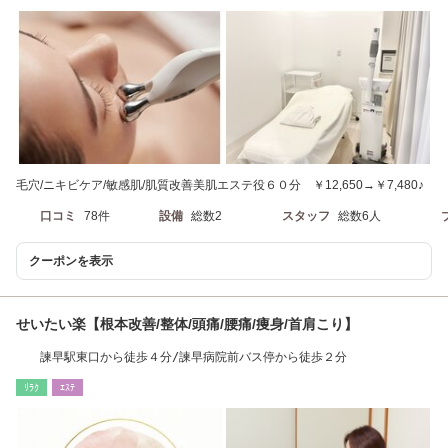
毛穴/ニキビケア/敏感肌/肌質改善美肌エステ役６０分 ￥12,650→￥7,480♪
口コミ
78件
設備
総数2
スタッフ
総数6人
クーポンを表示
せいたい楽【根本改善/整体/頭痛/腰痛/痩身/首肩こり】
諫早駅東口から徒歩４分/諫早病院前バス停から徒歩２分
ﾘﾗｸ
ｴｽﾃ