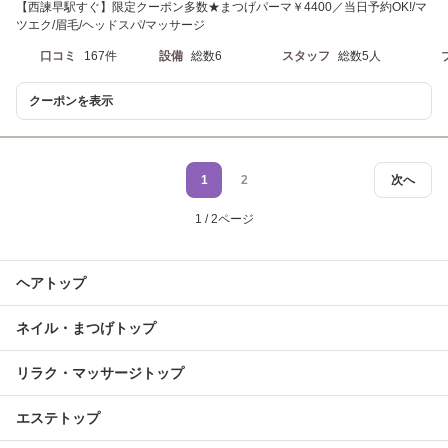
【西諫早駅すぐ】限定クーポン多数★まつげパーマ￥4400／当日予約OK!/マ
ツエク/眉毛/ヘッドスパ/マッサージ
口コミ
167件
設備
総数6
スタッフ
総数5人
クーポンを表示
1
2
次へ
1 / 2ページ
ヘアトップ
ネイル・まつげトップ
リラク・マッサージトップ
エステトップ