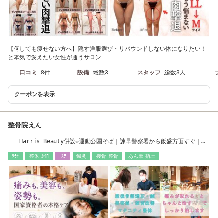
【何しても痩せない方へ】隠す洋服選び・リバウンドしない体になりたい！
と本気で変えたい女性が通うサロン
口コミ
8件
設備
総数3
スタッフ
総数3人
クーポンを表示
整骨院えん
Harris Beauty併設☆運動公園そば｜諫早警察署から飯盛方面すぐ｜産
後骨盤矯正整体
ﾘﾗｸ
整体･ｶｲﾛ
ｴｽﾃ
鍼灸
接骨･整骨
あん摩･指圧