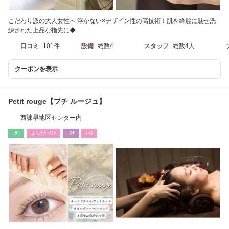
こだわり派の大人女性へ 浮かない×デザイン性の高技術！肌を綺麗に魅せ洗
練された上品な指先に◆
口コミ
101件
設備
総数4
スタッフ
総数4人
クーポンを表示
Petit rouge【プチ ルージュ】
西諫早地区センター内
ﾘﾗｸ
まつげ･ﾒｲｸ
ｴｽﾃ
ﾈｲﾙ