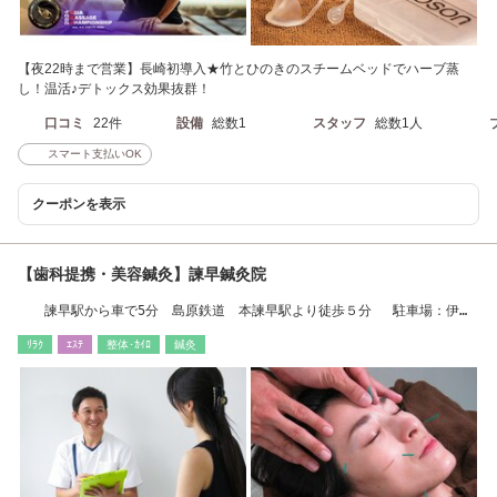
【夜22時まで営業】長崎初導入★竹とひのきのスチームベッドでハーブ蒸
し！温活♪デトックス効果抜群！
口コミ
22件
設備
総数1
スタッフ
総数1人
スマート支払いOK
クーポンを表示
【歯科提携・美容鍼灸】諫早鍼灸院
諫早駅から車で5分 島原鉄道 本諫早駅より徒歩５分 駐車場：伊藤
歯科ビルの川側
ﾘﾗｸ
ｴｽﾃ
整体･ｶｲﾛ
鍼灸