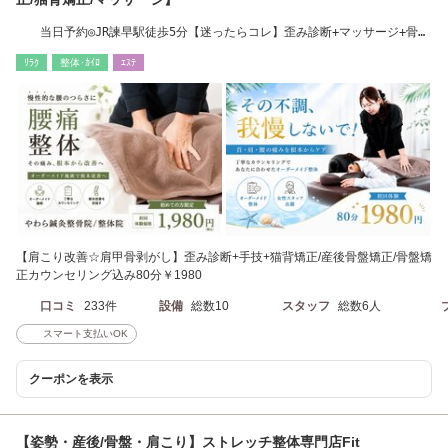
当日予約◎JR諫早駅徒歩5分【迷ったらコレ】歪み診断+マッサージ+骨
盤/猫背矯正￥980◎
ﾘﾗｸ
整体･ｶｲﾛ
ｴｽﾃ
【肩こり改善☆肩甲骨剥がし】歪み診断+手技+猫背矯正/産後骨盤矯正/骨盤矯
正カウンセリング込み80分￥1980
口コミ
233件
設備
総数10
スタッフ
総数6人
スマート支払いOK
クーポンを表示
【姿勢・産後/骨盤・肩こり】ストレッチ整体専門店Fit