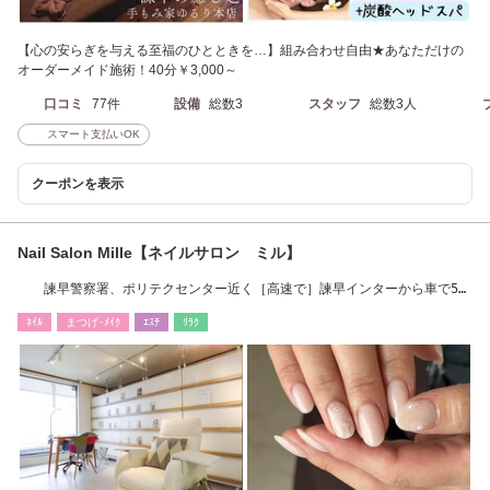
【心の安らぎを与える至福のひとときを…】組み合わせ自由★あなただけの
オーダーメイド施術！40分￥3,000～
口コミ
77件
設備
総数3
スタッフ
総数3人
スマート支払いOK
クーポンを表示
Nail Salon Mille【ネイルサロン ミル】
諫早警察署、ポリテクセンター近く［高速で］諫早インターから車で5
分
ﾈｲﾙ
まつげ･ﾒｲｸ
ｴｽﾃ
ﾘﾗｸ