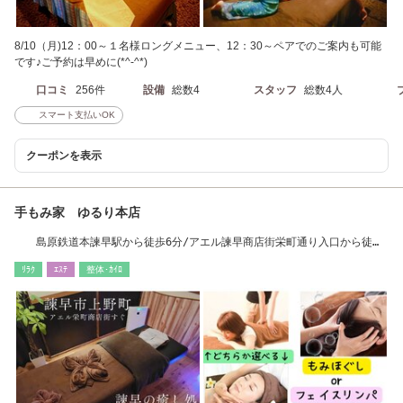
8/10（月)12：00～１名様ロングメニュー、12：30～ペアでのご案内も可能
です♪ご予約は早めに(*^-^*)
口コミ
256件
設備
総数4
スタッフ
総数4人
スマート支払いOK
クーポンを表示
手もみ家 ゆるり本店
島原鉄道本諫早駅から徒歩6分/アエル諫早商店街栄町通り入口から徒歩
2分。
ﾘﾗｸ
ｴｽﾃ
整体･ｶｲﾛ