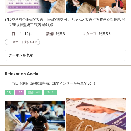
8/10空き有◎圧倒的改善、圧倒的即効性。ちゃんと改善する整体を◎腰痛/肩
こり/産後骨盤矯正/美容鍼/妊婦
口コミ
12件
設備
総数6
スタッフ
総数5人
スマート支払いOK
クーポンを表示
Relaxation Anela
当日予約◎【駐車場完備】諫早インターから車で3分！
ﾘﾗｸ
ｴｽﾃ
整体･ｶｲﾛ
ﾘﾌﾚｯｼｭ